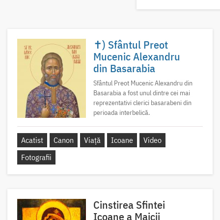
✝) Sfântul Preot
Mucenic Alexandru
din Basarabia
Sfântul Preot Mucenic Alexandru din
Basarabia a fost unul dintre cei mai
reprezentativi clerici basarabeni din
perioada interbelică.
Acatist
Canon
Viață
Icoane
Video
Fotografii
Cinstirea Sfintei
Icoane a Maicii