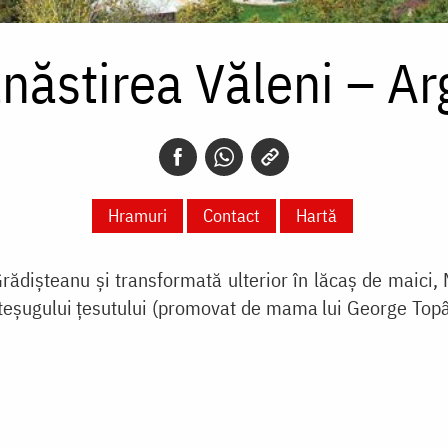
năstirea Văleni – Ar
Hramuri
Contact
Hartă
 Grădișteanu și transformată ulterior în lăcaș de maici
șteșugului țesutului (promovat de mama lui George Topâ