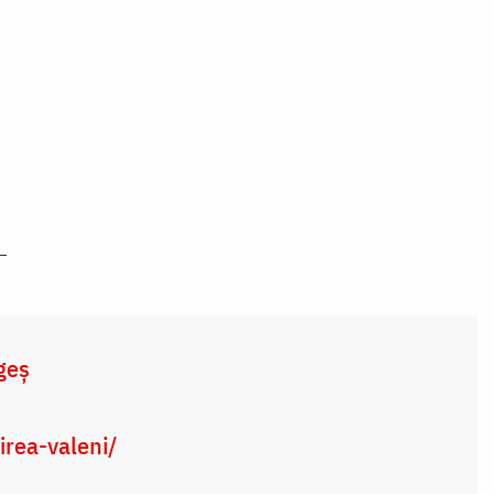
geș
irea-valeni/