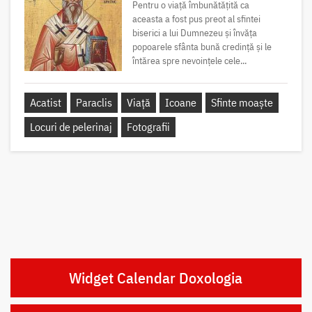
Pentru o viață îmbunătățită ca
aceasta a fost pus preot al sfintei
biserici a lui Dumnezeu și învăța
popoarele sfânta bună credință și le
întărea spre nevoințele cele...
Acatist
Paraclis
Viață
Icoane
Sfinte moaște
Locuri de pelerinaj
Fotografii
Widget Calendar Doxologia