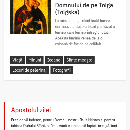
Domnului de pe Tolga
(Tolgska)
La miezul nopții, când toată lumea
dormea, sfântul s-a trezit și a văzut o
lumină care lumina întreg ținutul.
Aceasta lumină venea de la o
coloană de foc de pe celălalt...
Viață
Minuni
Icoane
Sfinte moaște
Locuri de pelerinaj
Fotografii
Apostolul zilei
Fraților, vă îndemn, pentru Domnul nostru Iisus Hristos și pentru
iubirea Duhului Sfânt, ca împreună cu mine, să luptați în rugăciuni