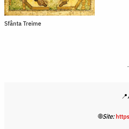
Sfânta Treime
📍
🌐
Site:
http