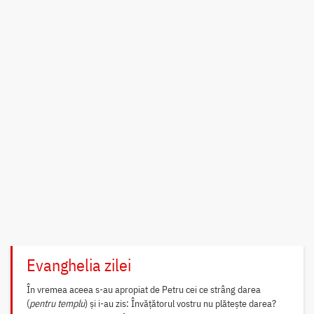
Evanghelia zilei
În vremea aceea s-au apropiat de Petru cei ce strâng darea
(
pentru templu
) și i-au zis: Învățătorul vostru nu plătește darea?