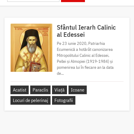
Sfântul Ierarh Calinic
al Edessei
Pe 23 iunie 2020, Patriarhia
Ecumenică a hotărât canonizarea
Mitropolitului Calinic al Edessei,
Pellei și Almopiei (1919-1984) și
pomenirea lui în fiecare an la data
de...
Acatist
Paraclis
Viață
Icoane
Locuri de pelerinaj
Fotografii