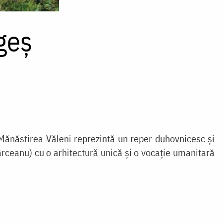
geș
, Mănăstirea Văleni reprezintă un reper duhovnicesc și
rceanu) cu o arhitectură unică și o vocație umanitară