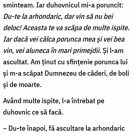
sminteam. Iar duhovnicul mi-a poruncit:
Du-te la arhondaric, dar vin să nu bei
deloc! Aceasta te va scăpa de multe ispite.
Iar dacă vei călca porunca mea şi vei bea
vin, vei aluneca în mari primejdii
. Şi l-am
ascultat. Am ţinut cu sfinţenie porunca lui
şi m-a scăpat Dumnezeu de căderi, de boli
şi de moarte.
Având multe ispite, l-a întrebat pe
duhovnic ce să facă.
– Du-te înapoi, fă ascultare la arhondaric