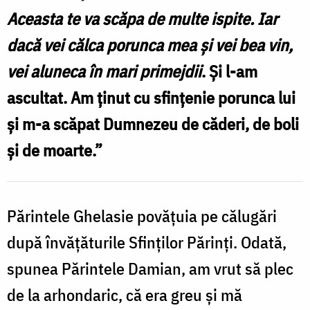
Aceasta te va scăpa de multe ispite. Iar
dacă vei călca porunca mea şi vei bea vin,
vei aluneca în mari primejdii
. Şi l-am
ascultat. Am ţinut cu sfinţenie porunca lui
şi m-a scăpat Dumnezeu de căderi, de boli
şi de moarte.”
Părintele Ghelasie povăţuia pe călugări
după învăţăturile Sfinţilor Părinţi. Odată,
spunea Părintele Damian, am vrut să plec
de la arhondaric, că era greu şi mă