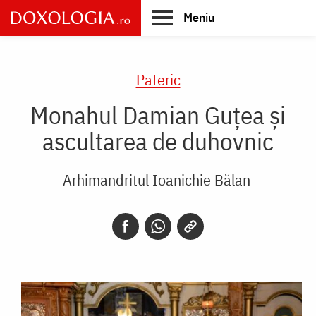
Skip
Meniu
to
main
Main
content
navigation
Pateric
Monahul Damian Guţea şi
ascultarea de duhovnic
Arhimandritul Ioanichie Bălan