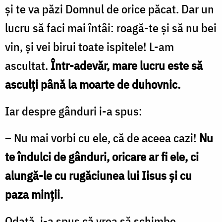
şi te va păzi Domnul de orice păcat. Dar un
lucru să faci mai întâi: roagă-te şi să nu bei
vin, şi vei birui toate ispitele! L-am
ascultat.
Într-adevăr, mare lucru este să
asculţi până la moarte de duhovnic.
Iar despre gânduri i-a spus:
– Nu mai vorbi cu ele, că de aceea cazi!
Nu
te îndulci de gânduri, oricare ar fi ele, ci
alungă-le cu rugăciunea lui Iisus şi cu
paza minţii.
Odată, i-a spus că vrea să schimbe