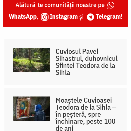
Alătură-te comunității noastre pe
WhatsApp
,
Instagram
și
Telegram
!
Cuviosul Pavel
Sihastrul, duhovnicul
Sfintei Teodora de la
Sihla
Moaștele Cuvioasei
Teodora de la Sihla ‒
în peșteră, spre
închinare, peste 100
de ani