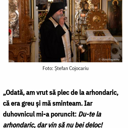
Foto:
Foto: Ștefan Cojocariu
Ștefan
Cojocariu
„Odată, am vrut să plec de la arhondaric,
că era greu şi mă sminteam. Iar
duhovnicul mi-a poruncit:
Du-te la
arhondaric, dar vin să nu bei deloc!