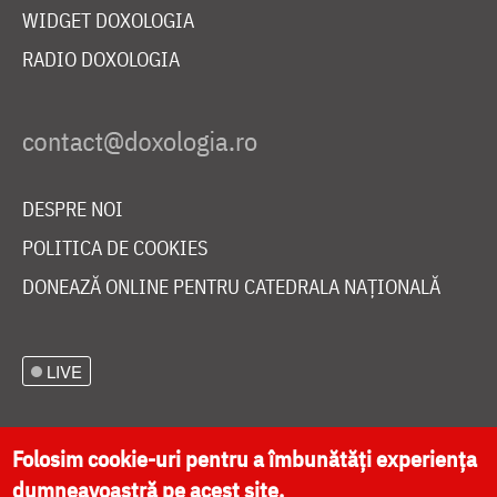
WIDGET DOXOLOGIA
RADIO DOXOLOGIA
DESPRE NOI
POLITICA DE COOKIES
DONEAZĂ ONLINE PENTRU CATEDRALA NAȚIONALĂ
LIVE
Folosim cookie-uri pentru a îmbunătăți experiența
Site dezvoltat de
DOXOLOGIA MEDIA
,
dumneavoastră pe acest site.