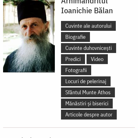
Arhimandritul
Ioanichie Bălan
Cuvinte ale autorului
Biografie
Cuvinte duhovnicești
Predici
Video
Fotografii
Locuri de pelerinaj
Sfântul Munte Athos
Mănăstiri și biserici
Articole despre autor