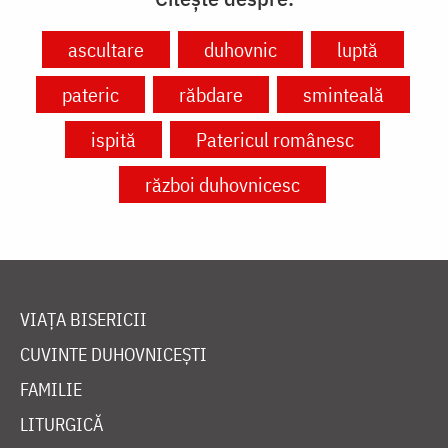
ascultare
duhovnic
luptă
pateric
răbdare
sminteală
ispită
Patericul românesc
război duhovnicesc
VIAȚA BISERICII
CUVINTE DUHOVNICEȘTI
FAMILIE
LITURGICĂ