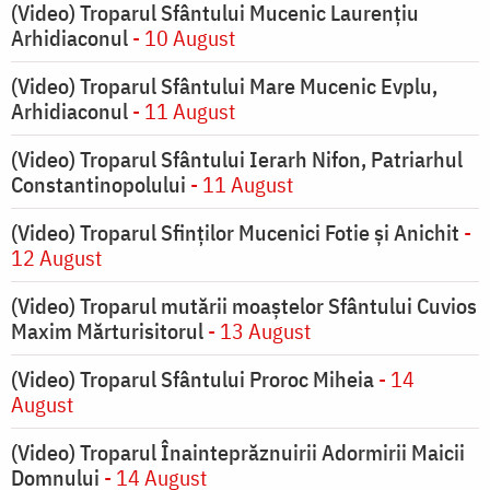
(Video) Troparul Sfântului Mucenic Laurențiu
Arhidiaconul
- 10 August
(Video) Troparul Sfântului Mare Mucenic Evplu,
Arhidiaconul
- 11 August
(Video) Troparul Sfântului Ierarh Nifon, Patriarhul
Constantinopolului
- 11 August
(Video) Troparul Sfinților Mucenici Fotie și Anichit
-
12 August
(Video) Troparul mutării moaștelor Sfântului Cuvios
Maxim Mărturisitorul
- 13 August
(Video) Troparul Sfântului Proroc Miheia
- 14
August
(Video) Troparul Înainteprăznuirii Adormirii Maicii
Domnului
- 14 August