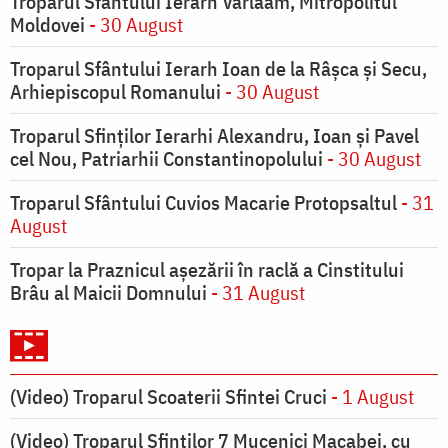
Troparul Sfântului Ierarh Varlaam, Mitropolitul
Moldovei
- 30 August
Troparul Sfântului Ierarh Ioan de la Râşca şi Secu,
Arhiepiscopul Romanului
- 30 August
Troparul Sfinţilor Ierarhi Alexandru, Ioan şi Pavel
cel Nou, Patriarhii Constantinopolului
- 30 August
Troparul Sfântului Cuvios Macarie Protopsaltul
- 31
August
Tropar la Praznicul aşezării în raclă a Cinstitului
Brâu al Maicii Domnului
- 31 August
(Video) Troparul Scoaterii Sfintei Cruci
- 1 August
(Video) Troparul Sfinților 7 Mucenici Macabei, cu