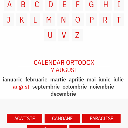
A
B
C
D
E
F
G
H
I
J
K
L
M
N
O
P
R
T
U
V
Z
CALENDAR ORTODOX
7 AUGUST
ianuarie
februarie
martie
aprilie
mai
iunie
iulie
august
septembrie
octombrie
noiembrie
decembrie
ACATISTE
CANOANE
PARACLISE