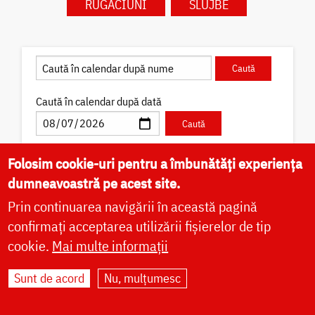
RUGĂCIUNI
SLUJBE
Caută în calendar după dată
Folosim cookie-uri pentru a îmbunătăți experiența
dumneavoastră pe acest site.
✝) Sfântul Cuvios Pafnutie –
Prin continuarea navigării în această pagină
Pârvu Zugravul
confirmați acceptarea utilizării fișierelor de tip
Sfântul Cuvios Pafnutie, vestit iconar cunoscut cu
cookie.
Mai multe informații
numele de Pârvu „Mutul”, s-a născut în Câmpulung
Muscel, la 12 octombrie 1657, ca fiu al preotului
Ioan Pârvescu...
Sunt de acord
Nu, mulțumesc
Acatist
Paraclis
Viață
Icoane