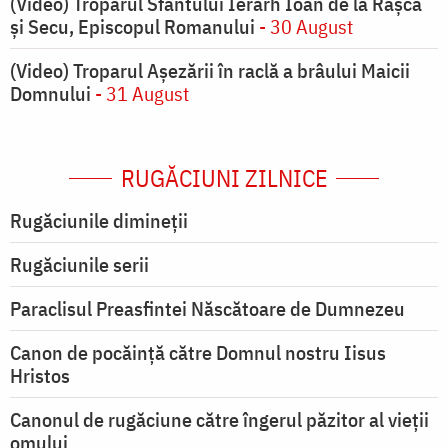
(Video) Troparul Sfântului Ierarh Ioan de la Râșca
și Secu, Episcopul Romanului
- 30 August
(Video) Troparul Așezării în raclă a brâului Maicii
Domnului
- 31 August
RUGĂCIUNI ZILNICE
Rugăciunile dimineții
Rugăciunile serii
Paraclisul Preasfintei Născătoare de Dumnezeu
Canon de pocăință către Domnul nostru Iisus
Hristos
Canonul de rugăciune către îngerul păzitor al vieții
omului