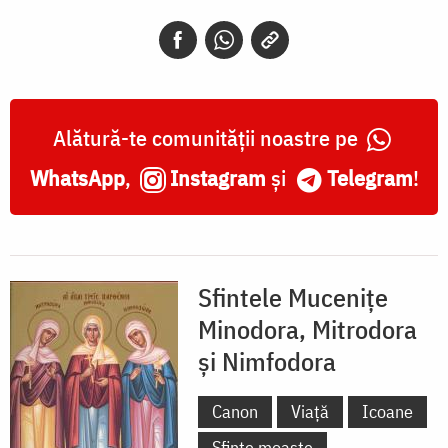
Alătură-te comunității noastre pe
WhatsApp
,
Instagram
și
Telegram
!
Sfintele Mucenițe
Minodora, Mitrodora
și Nimfodora
Canon
Viață
Icoane
Sfinte moaște