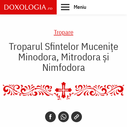
Skip
Meniu
to
main
Main
content
navigation
Tropare
Troparul Sfintelor Muceniţe
Minodora, Mitrodora şi
Nimfodora