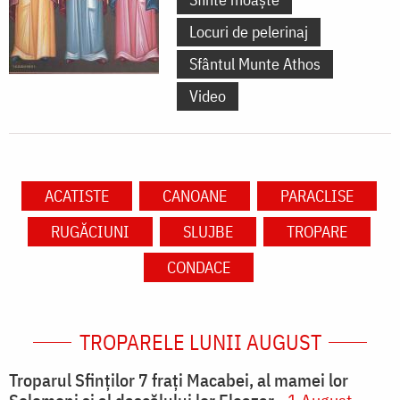
Locuri de pelerinaj
Sfântul Munte Athos
Video
ACATISTE
CANOANE
PARACLISE
RUGĂCIUNI
SLUJBE
TROPARE
CONDACE
TROPARELE LUNII AUGUST
Troparul Sfinţilor 7 fraţi Macabei, al mamei lor