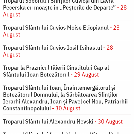
Troparul Soborului Sfinților Cuvioși din Lavra
Pecerska cu moaște în „Peșterile de Departe”
- 28
August
Troparul Sfântului Cuvios Moise Etiopianul
- 28
August
Troparul Sfântului Cuvios Iosif Isihastul
- 28
August
Tropar la Praznicul tăierii Cinstitului Cap al
Sfântului Ioan Botezătorul
- 29 August
Troparul Sfântului Ioan, Înaintemergătorul şi
Botezătorul Domnului, la Sărbătoarea Sfinţilor
Ierarhi Alexandru, Ioan şi Pavel cel Nou, Patriarhii
Constantinopolului
- 30 August
Troparul Sfântului Alexandru Nevski
- 30 August