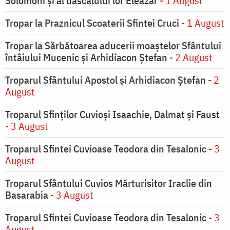
Solomoni şi al dascălului lor Eleazar
- 1 August
Tropar la Praznicul Scoaterii Sfintei Cruci
- 1 August
Tropar la Sărbătoarea aducerii moaştelor Sfântului
întâiului Mucenic şi Arhidiacon Ştefan
- 2 August
Troparul Sfântului Apostol și Arhidiacon Ștefan
- 2
August
Troparul Sfinţilor Cuvioşi Isaachie, Dalmat şi Faust
- 3 August
Troparul Sfintei Cuvioase Teodora din Tesalonic
- 3
August
Troparul Sfântului Cuvios Mărturisitor Iraclie din
Basarabia
- 3 August
Troparul Sfintei Cuvioase Teodora din Tesalonic
- 3
August