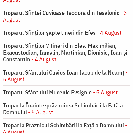
Troparul Sfintei Cuvioase Teodora din Tesalonic
- 3
August
Troparul Sfinţilor şapte tineri din Efes
- 4 August
Troparul Sfinţilor 7 tineri din Efes: Maximilian,
Exacustodian, Iamvlih, Martinian, Dionisie, Ioan şi
Constantin
- 4 August
Troparul Sfântului Cuvios Ioan Iacob de la Neamț
-
5 August
Troparul Sfântului Mucenic Evsignie
- 5 August
Tropar la Înainte-prăznuirea Schimbării la Faţă a
Domnului
- 5 August
Tropar la Praznicul Schimbării la Faţă a Domnului
-
6 August