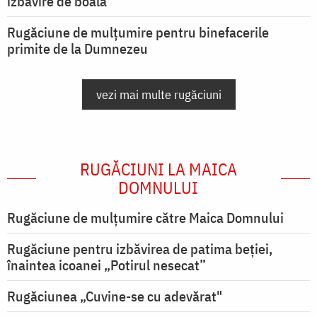
izbăvire de boală
Rugăciune de mulțumire pentru binefacerile
primite de la Dumnezeu
vezi mai multe rugăciuni
RUGĂCIUNI LA MAICA
DOMNULUI
Rugăciune de mulţumire către Maica Domnului
Rugăciune pentru izbăvirea de patima beției,
înaintea icoanei „Potirul nesecat”
Rugăciunea „Cuvine-se cu adevărat"