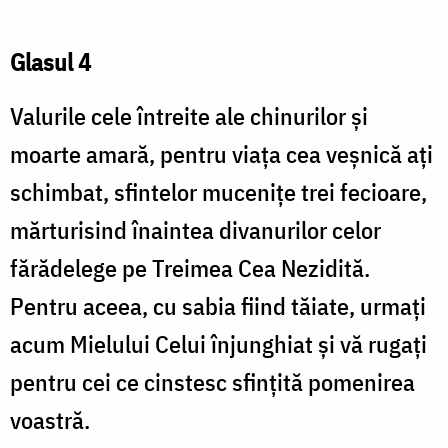
Glasul 4
Valurile cele întreite ale chinurilor şi
moarte amară, pentru viaţa cea veşnică aţi
schimbat, sfintelor muceniţe trei fecioare,
mărturisind înaintea divanurilor celor
fărădelege pe Treimea Cea Nezidită.
Pentru aceea, cu sabia fiind tăiate, urmaţi
acum Mielului Celui înjunghiat şi vă rugaţi
pentru cei ce cinstesc sfinţită pomenirea
voastră.