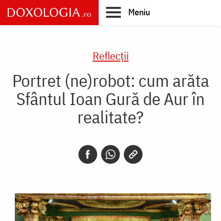
Skip
Meniu
to
main
Main
content
navigation
Reflecții
Portret (ne)robot: cum arăta
Sfântul Ioan Gură de Aur în
realitate?