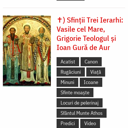
✝) Sfinții Trei Ierarhi:
Vasile cel Mare,
Grigorie Teologul și
Ioan Gură de Aur
Acatist
Canon
Rugăciuni
Viață
Minuni
Icoane
Sfinte moaște
Locuri de pelerinaj
Sfântul Munte Athos
Predici
Video