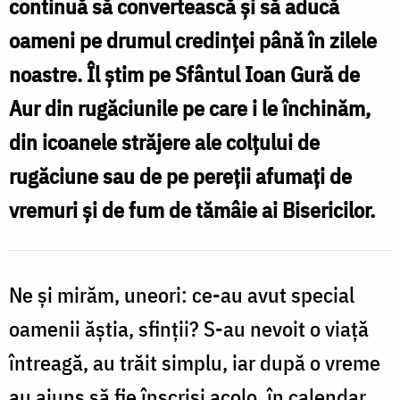
continuă să convertească și să aducă
Gură
oameni pe drumul credinței până în zilele
de
noastre. Îl știm pe Sfântul Ioan Gură de
Aur
Aur din rugăciunile pe care i le închinăm,
în
din icoanele străjere ale colțului de
realitate?
rugăciune sau de pe pereții afumați de
/
vremuri și de fum de tămâie ai Bisericilor.
Foto:
Ștefan
Cojocariu
Ne și mirăm, uneori: ce-au avut special
oamenii ăștia, sfinții? S-au nevoit o viață
întreagă, au trăit simplu, iar după o vreme
au ajuns să fie înscriși acolo, în calendar.