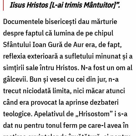
Iisus Hristos [L-ai trimis Mântuitor]”.
Documentele bisericești dau mărturie
despre faptul că lumina de pe chipul
Sfântului Ioan Gură de Aur era, de fapt,
reflexia exterioară a sufletului minunat și a
simțirii sale întru Hristos. N-a fost un om al
gâlcevii. Bun și vesel cu cei din jur, n-a
trecut niciodată limita, nici măcar atunci
când era provocat la aprinse dezbateri
teologice. Apelativul de „Hrisostom” i s-a
dat nu pentru tonul ferm pe care-l avea în