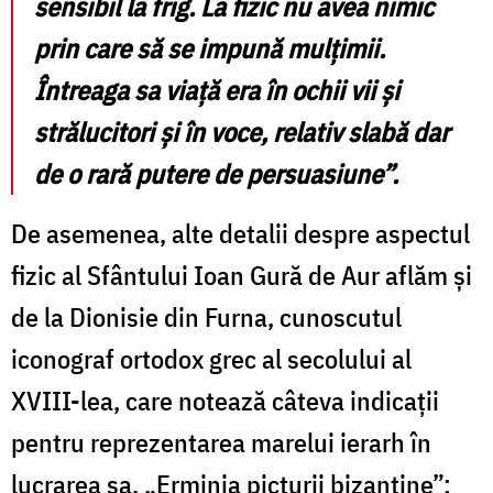
sensibil la frig. La fizic nu avea nimic
prin care să se impună mulţimii.
Întreaga sa viaţă era în ochii vii şi
strălucitori şi în voce, relativ slabă dar
de o rară putere de persuasiune”.
De asemenea, alte detalii despre aspectul
fizic al Sfântului Ioan Gură de Aur aflăm și
de la Dionisie din Furna, cunoscutul
iconograf ortodox grec al secolului al
XVIII-lea, care notează câteva indicații
pentru reprezentarea marelui ierarh în
lucrarea sa, „Erminia picturii bizantine”: