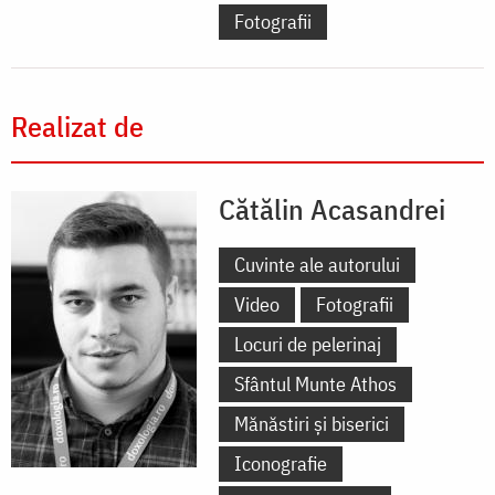
Fotografii
Realizat de
Cătălin Acasandrei
Cuvinte ale autorului
Video
Fotografii
Locuri de pelerinaj
Sfântul Munte Athos
Mănăstiri și biserici
Iconografie