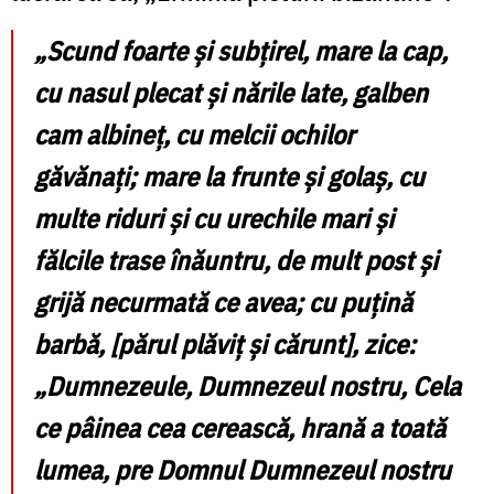
„Scund foarte și subțirel, mare la cap,
cu nasul plecat și nările late, galben
cam albineț, cu melcii ochilor
găvănați; mare la frunte și golaș, cu
multe riduri și cu urechile mari și
fălcile trase înăuntru, de mult post și
grijă necurmată ce avea; cu puțină
barbă, [părul plăviț și cărunt], zice:
„Dumnezeule, Dumnezeul nostru, Cela
ce pâinea cea cerească, hrană a toată
lumea, pre Domnul Dumnezeul nostru