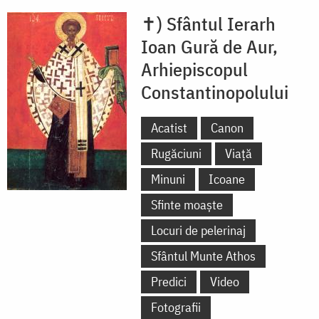
✝) Sfântul Ierarh
Ioan Gură de Aur,
Arhiepiscopul
Constantinopolului
Acatist
Canon
Rugăciuni
Viață
Minuni
Icoane
Sfinte moaște
Locuri de pelerinaj
Sfântul Munte Athos
Predici
Video
Fotografii