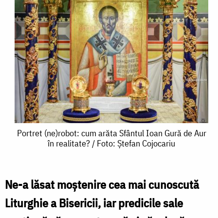
Portret
Portret (ne)robot: cum arăta Sfântul Ioan Gură de Aur
în realitate? / Foto: Ștefan Cojocariu
(ne)robot:
cum
arăta
Ne-a lăsat moștenire cea mai cunoscută
Sfântul
Liturghie a Bisericii, iar predicile sale
Ioan