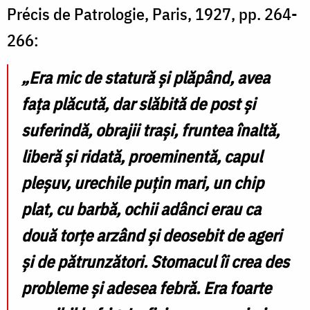
Précis de Patrologie, Paris, 1927, pp. 264-
266:
„Era mic de statură şi plăpând, avea
faţa plăcută, dar slăbită de post şi
suferindă, obrajii traşi, fruntea înaltă,
liberă şi ridată, proeminentă, capul
pleşuv, urechile puţin mari, un chip
plat, cu barbă, ochii adânci erau ca
două torţe arzând şi deosebit de ageri
şi de pătrunzători. Stomacul îi crea des
probleme şi adesea febră. Era foarte