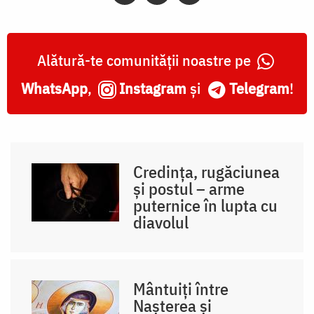
Alătură-te comunității noastre pe
WhatsApp
,
Instagram
și
Telegram
!
Credința, rugăciunea
și postul – arme
puternice în lupta cu
diavolul
Mântuiți între
Nașterea și