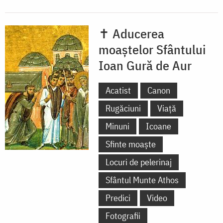
✝ Aducerea
moaștelor Sfântului
Ioan Gură de Aur
Acatist
Canon
Rugăciuni
Viață
Minuni
Icoane
Sfinte moaște
Locuri de pelerinaj
Sfântul Munte Athos
Predici
Video
Fotografii