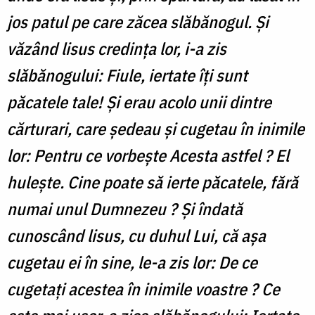
jos patul pe care zăcea slăbănogul. Şi
văzând lisus credinţa lor, i-a zis
slăbănogului: Fiule, iertate îţi sunt
păcatele tale! Şi erau acolo unii dintre
cărturari, care şedeau şi cugetau în inimile
lor: Pentru ce vorbeşte Acesta astfel ? El
huleşte. Cine poate să ierte păcatele, fără
numai unul Dumnezeu ? Şi îndată
cunoscând lisus, cu duhul Lui, că aşa
cugetau ei în sine, le-a zis lor: De ce
cugetaţi acestea în inimile voastre ? Ce