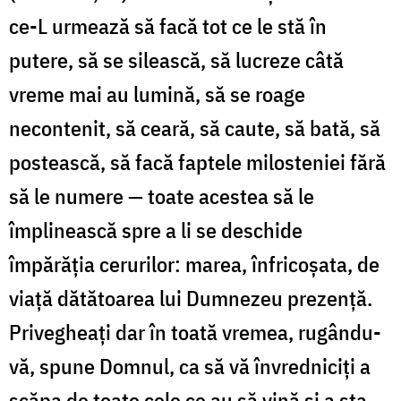
ce-L urmează să facă tot ce le stă în
putere, să se silească, să lucreze câtă
vreme mai au lumină, să se roage
necontenit, să ceară, să caute, să bată, să
postească, să facă faptele milosteniei fără
să le numere — toate acestea să le
împlinească spre a li se deschide
împărăţia ceru­rilor: marea, înfricoşata, de
viaţă dătătoarea lui Dumnezeu prezen­ţă.
Privegheaţi dar în toată vremea, rugându-
vă, spune Domnul, ca să vă învredniciţi a
scăpa de toate cele ce au să vină şi a sta