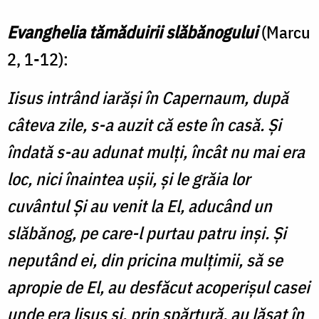
-
Evanghelia tămăduirii slăbănogului
(Marcu
Vindecarea
2, 1-12):
slăbănogului
din
Iisus intrând iarăşi în Capernaum, după
Capermanum
câteva zile, s-a auzit că este în casă. Şi
-
îndată s-au adunat mulţi, încât nu mai era
Sfântul
loc, nici înaintea uşii, şi le grăia lor
Nicolae
cuvântul Şi au venit la El, aducând un
Velimirovici
slăbănog, pe care-l purtau patru inşi. Şi
neputând ei, din pricina mulţimii, să se
apro­pie de El, au desfăcut acoperişul casei
unde era lisus şi, prin spărtură, au lăsat în