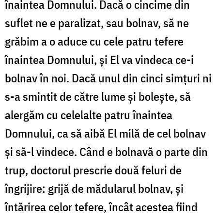
înaintea Domnului. Dacă o cincime din
suflet ne e paralizat, sau bolnav, să ne
grăbim a o aduce cu cele patru tefere
înaintea Dom­nului, şi El va vindeca ce-i
bolnav în noi. Dacă unul din cinci sim­ţuri ni
s-a smintit de către lume şi boleşte, să
alergăm cu celelalte patru înaintea
Domnului, ca să aibă El milă de cel bolnav
şi să-l vindece. Când e bolnavă o parte din
trup, doctorul prescrie două feluri de
îngrijire: grijă de mădularul bolnav, şi
întărirea celor tefe­re, încât acestea fiind