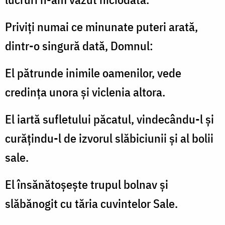
Priviţi numai ce minunate puteri arată,
dintr-o singură dată, Domnul:
El pătrunde inimile oamenilor, vede
credinţa unora şi viclenia altora.
El iartă sufletului păcatul, vindecându-l şi
curăţindu-l de izvo­rul slăbiciunii şi al bolii
sale.
El însănătoşeşte trupul bolnav şi
slăbănogit cu tăria cuvintelor Sale.