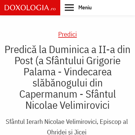
Skip
Meniu
to
main
Main
content
navigation
Predici
Predică la Duminica a II-a din
Post (a Sfântului Grigorie
Palama - Vindecarea
slăbănogului din
Capermanum - Sfântul
Nicolae Velimirovici
Sfântul Ierarh Nicolae Velimirovici, Episcop al
Ohridei și Jicei