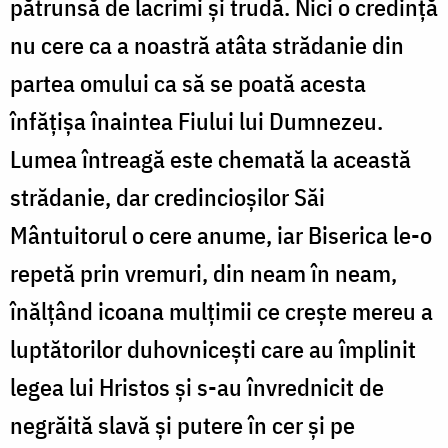
pătrunsă de lacrimi şi trudă. Nici o credinţă
nu cere ca a noastră atâta strădanie din
partea omului ca să se poată acesta
înfăţişa înaintea Fiului lui Dumnezeu.
Lumea întreagă este chemată la această
strădanie, dar credincioşilor Săi
Mântuitorul o cere anume, iar Biserica le-o
repetă prin vremuri, din neam în neam,
înălţând icoana mulţimii ce creşte mereu a
luptătorilor du­hovniceşti care au împlinit
legea lui Hristos şi s-au învrednicit de
negrăită slavă şi putere în cer şi pe