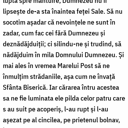
luptă spre mântuire, Dumnezeu nu îi
lipseşte de-a sta înaintea feţei Sale. Să nu
socotim aşadar că nevoinţele ne sunt în
zadar, cum fac cei fără Dumnezeu şi
deznă­dăjduiţii; ci silindu-ne şi trudind, să
nădăjduim în mila Domnului Dumnezeu. Şi
mai ales în vremea Marelui Post să ne
înmulţim strădaniile, aşa cum ne învaţă
Sfânta Biserică. Iar cărarea întru acestea
sa ne fie luminata ele pilda celor patru care
s au suit pe aco­periş, l-au rupt şi l-au
aşezat pe al cincilea, pe prietenul bolnav,