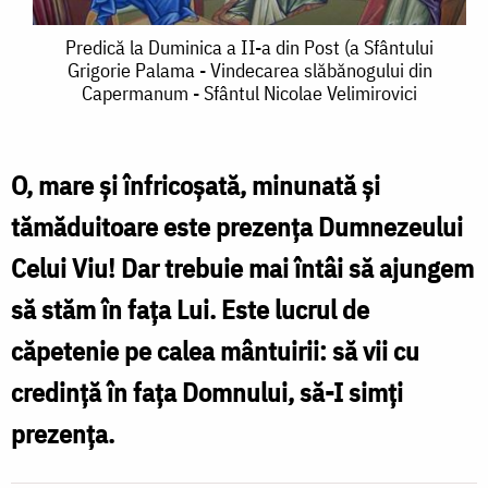
Predică
Predică la Duminica a II-a din Post (a Sfântului
Grigorie Palama - Vindecarea slăbănogului din
la
Capermanum - Sfântul Nicolae Velimirovici
Duminica
a
O, mare şi înfricoşată, minunată şi
II-
tămăduitoare este prezenţa Dumnezeului
a
Celui Viu! Dar trebuie mai întâi să ajungem
din
să stăm în faţa Lui. Este lucrul de
Post
căpetenie pe calea mântuirii: să vii cu
(a
Sfântului
credinţă în faţa Domnului, să-I simţi
Grigorie
prezenţa.
Palama