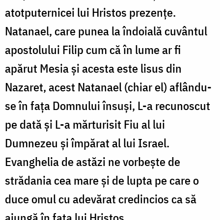
atotputernicei lui Hristos prezenţe.
Natanael, care punea la îndoială cuvântul
apostolului Filip cum că în lume ar fi
apărut Mesia şi acesta este lisus din
Nazaret, acest Natanael (chiar el) aflându-
se în faţa Domnului însuşi, L-a recunoscut
pe dată şi L-a mărturisit Fiu al lui
Dumnezeu şi împărat al lui Israel.
Evanghelia de astăzi ne vorbeşte de
strădania cea mare şi de lupta pe care o
duce omul cu adevărat credincios ca să
ajungă în faţa lui Hristos.