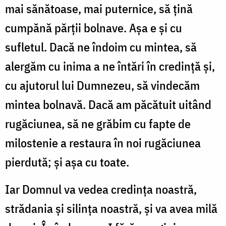
mai sănătoase, mai puternice, să ţină
cum­pănă părţii bolnave. Aşa e şi cu
sufletul. Dacă ne îndoim cu min­tea, să
alergăm cu inima a ne întări în credinţă şi,
cu ajutorul lui Dumnezeu, să vindecăm
mintea bolnavă. Dacă am păcătuit uitând
rugăciunea, să ne grăbim cu fapte de
milostenie a restaura în noi rugăciunea
pierdută; şi aşa cu toate.
Iar Domnul va vedea credinţa noastră,
strădania şi silinţa noas­tră, şi va avea milă