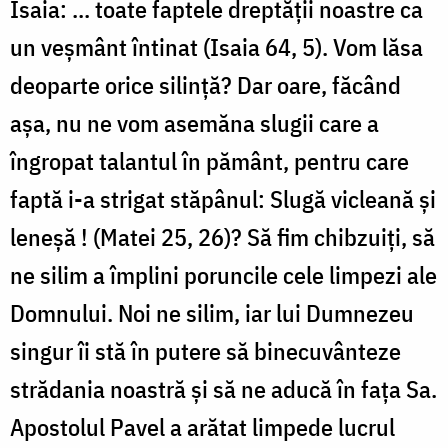
Isaia: ... toate faptele dreptăţii noastre ca
un veş­mânt întinat (Isaia 64, 5). Vom lăsa
deoparte orice silinţă? Dar oare, făcând
aşa, nu ne vom asemăna slugii care a
îngropat talantul în pământ, pentru care
faptă i-a strigat stăpânul: Slugă vicleană şi
le­neşă ! (Matei 25, 26)? Să fim chibzuiţi, să
ne silim a împlini porun­cile cele limpezi ale
Domnului. Noi ne silim, iar lui Dumnezeu
sin­gur îi stă în putere să binecuvânteze
strădania noastră şi să ne adu­că în faţa Sa.
Apostolul Pavel a arătat limpede lucrul