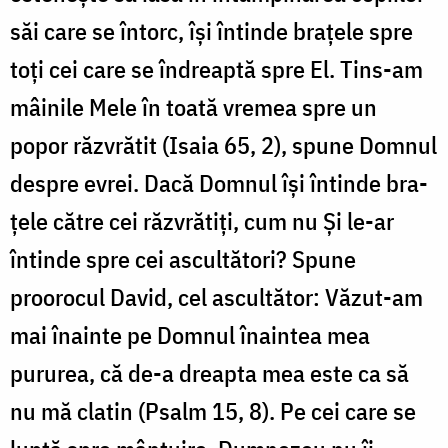
săi care se întorc, îşi întinde braţele spre
toţi cei care se îndreaptă spre El. Tins-am
mâinile Mele în toată vremea spre un
popor răzvrătit (Isaia 65, 2), spune Domnul
despre evrei. Dacă Domnul îşi întinde bra­
ţele către cei răzvrătiţi, cum nu Şi le-ar
întinde spre cei ascultători? Spune
proorocul David, cel ascultător: Văzut-am
mai înainte pe Domnul înaintea mea
pururea, că de-a dreapta mea este ca să
nu mă clatin (Psalm 15, 8). Pe cei care se