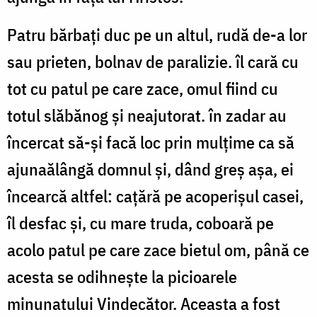
Patru bărbaţi duc pe un altul, rudă de-a lor
sau prieten, bolnav de paralizie. îl cară cu
tot cu patul pe care zace, omul fiind cu
totul slăbănog şi neajutorat. în zadar au
încercat să-şi facă loc prin mul­ţime ca să
ajunaălângă domnul şi, dând greș așa, ei
încearcă altfel: cațără pe acoperişul casei,
îl desfac şi, cu mare truda, coboară pe
acolo patul pe care zace bietul om, până ce
acesta se odihneşte la picioarele
minunatului Vindecător. Aceasta a fost