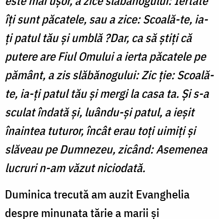
este mai uşor, a zice slăbănogului: Iertate
îţi sunt păcatele, sau a zice: Scoală-te, ia-
ţi patul tău şi umblă ?Dar, ca să ştiţi că
putere are Fiul Omului a ierta păcatele pe
pământ, a zis slăbănogului: Zic ţie: Scoală-
te, ia-ţi patul tău şi mergi la casa ta. Şi s-a
sculat îndată şi, luându-şi patul, a ieşit
înaintea tuturor, încât erau toţi uimiţi şi
slăveau pe Dumnezeu, zicând: Aseme­nea
lucruri n-am văzut niciodată.
Duminica trecută am auzit Evanghelia
despre minunata tărie a marii şi