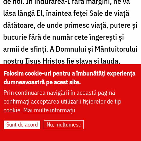
de noi. În îndurarea-I fără margini, ne va
lăsa lângă El, înaintea feţei Sale de viaţă
dătătoare, de unde primesc viaţă, putere şi
bucurie fără de număr cete îngereşti şi
armii de sfinţi. A Domnului şi Mântuitorului
nostru Iisus Hristos fie slava şi lauda,
împreună cu Tatăl şi cu Duhul Sfânt,
Folosim cookie-uri pentru a îmbunătăți experiența
dumneavoastră pe acest site.
Treimea cea deofiinţă şi nedespărţită,
Prin continuarea navigării în această pagină
acum şi pururea şi în vecii vecilor. Amin!
confirmați acceptarea utilizării fișierelor de tip
cookie.
Mai multe informații
Sunt de acord
Nu, mulțumesc