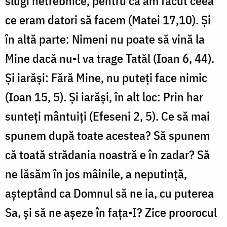
slugi netrebnice, pentru că am făcut ceea
ce eram datori să facem (Matei 17,10). Şi
în altă parte: Nimeni nu poate să vină la
Mine dacă nu-l va trage Tatăl (Ioan 6, 44).
Şi iarăşi: Fără Mine, nu puteţi face ni­mic
(Ioan 15, 5). Şi iarăşi, în alt loc: Prin har
sunteţi mântuiţi (Efeseni 2, 5). Ce să mai
spunem după toate acestea? Să spunem
că toată strădania noastră e în zadar? Să
ne lăsăm în jos mâinile, a neputin­ţă,
aşteptând ca Domnul să ne ia, cu puterea
Sa, şi să ne aşeze în faţa-I? Zice proorocul