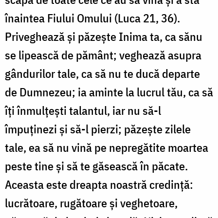
înaintea Fiului Omului (Luca 21, 36).
Priveghează şi păzeşte Inima ta, ca sănu
se lipească de pământ; veghează asupra
gândurilor tale, ca să nu te ducă departe
de Dumnezeu; ia aminte la lucrul tău, ca să
îți înmul­ţeşti talantul, iar nu să-l
împuţinezi şi să-l pierzi; păzeşte zilele
tale, ea să nu vină pe nepregătite moartea
peste tine şi să te găsească în păcate.
Aceasta este dreapta noastră credinţă:
lucrătoare, rugă­toare şi veghetoare,