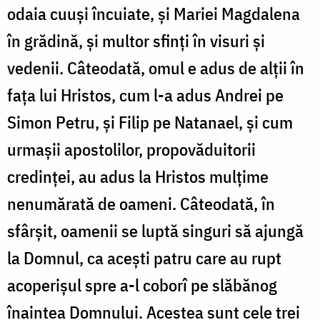
odaia cuuşi încuiate, şi Mariei Magdalena
în grădină, şi multor sfinţi în visuri şi
vedenii. Câteodată, omul e adus de alţii în
faţa lui Hristos, cum l-a adus Andrei pe
Simon Petru, şi Filip pe Natanael, şi cum
urmaşii apostolilor, propovă­duitorii
credinţei, au adus la Hristos mulţime
nenumărată de oa­meni. Câteodată, în
sfârşit, oamenii se luptă singuri să ajungă
la Domnul, ca aceşti patru care au rupt
acoperişul spre a-l coborî pe slăbănog
înaintea Domnului. Acestea sunt cele trei