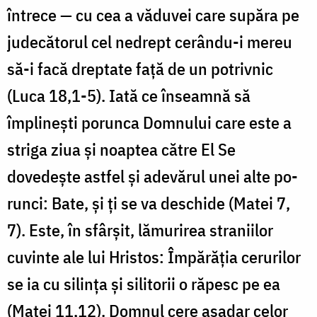
întrece — cu cea a văduvei care supăra pe
judecătorul cel nedrept cerându-i mereu
să-i facă dreptate faţă de un potrivnic
(Luca 18,1-5). Iată ce înseamnă să
împlineşti porunca Domnului care este a
striga ziua şi noaptea către El Se
dovedeşte astfel şi adevărul unei alte po­
runci: Bate, şi ţi se va deschide (Matei 7,
7). Este, în sfârşit, lămurirea straniilor
cuvinte ale lui Hristos: Împărăţia cerurilor
se ia cu silinţa şi silitorii o răpesc pe ea
(Matei 11,12). Domnul cere aşadar celor