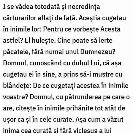
I se vădea totodată şi necredinţa
cărturarilor aflaţi de faţă. Aceş­tia cugetau
în inimile lor: Pentru ce vorbeşte Acesta
astfel? El huleşte. Cine poate să ierte
păcatele, fără numai unul Dumnezeu?
Domnul, cu­noscând cu duhul Lui, că aşa
cugetau ei în sine, a prins să-i mustre cu
blândeţe: De ce cugetaţi acestea în inimile
voastre? Domnul, cu pă­trunderea pe care o
are, citeşte în inimile prihănite tot atât de
uşor ca şi în cele curate. Aşa cum a văzut
inima cea curată şi fără vicle­şug a lui