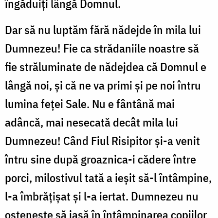
îngăduiţi lângă Domnul.
Dar să nu luptăm fără nădejde în mila lui
Dumnezeu! Fie ca strădaniile noastre să
fie străluminate de nădejdea că Domnul e
lângă noi, şi că ne va primi şi pe noi întru
lumina feţei Sale. Nu e fântână mai
adâncă, mai nesecată decât mila lui
Dumnezeu! Când Fiul Risipitor şi-a venit
întru sine după groaznica-i cădere între
porci, milostivul tată a ieşit să-l întâmpine,
l-a îmbrăţişat şi l-a ier­tat. Dumnezeu nu
osteneşte să iasă în întâmpinarea copiilor