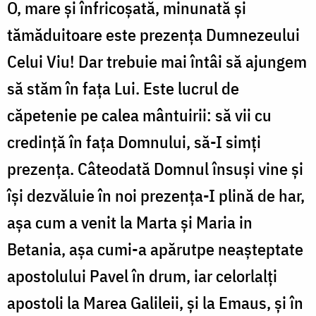
O, mare şi înfricoşată, minunată şi
tămăduitoare este prezenţa Dumnezeului
Celui Viu! Dar trebuie mai întâi să ajungem
să stăm în faţa Lui. Este lucrul de
căpetenie pe calea mântuirii: să vii cu
credinţă în faţa Domnului, să-I simţi
prezenţa. Câteodată Domnul însuşi vine şi
îşi dezvăluie în noi prezenţa-I plină de har,
aşa cum a venit la Marta şi Maria in
Betania, aşa cumi-a apărutpe neaşteptate
apostolului Pavel în drum, iar celorlalţi
apostoli la Marea Galileii, şi la Emaus, şi în