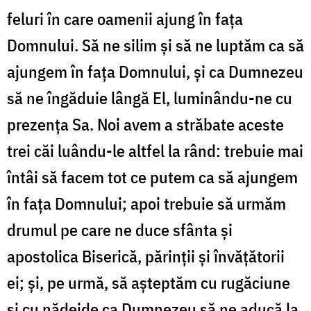
feluri în care oamenii ajung în faţa
Domnului. Să ne silim şi să ne luptăm ca să
ajungem în faţa Domnului, şi ca Dumnezeu
să ne îngăduie lângă El, luminându-ne cu
prezenţa Sa. Noi avem a străbate aceste
trei căi luându-le altfel la rând: trebuie mai
întâi să facem tot ce putem ca să ajungem
în faţa Domnului; apoi trebuie să urmăm
drumul pe care ne duce sfânta şi
apostolica Biserică, părinţii şi învăţătorii
ei; şi, pe urmă, să aşteptăm cu rugăciune
şi cu nădejde ca Dumnezeu să ne aducă la