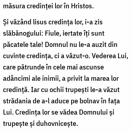
măsura credin­ţei lor în Hristos.
Şi văzând lisus credinţa lor, i-a zis
slăbănogului: Fiule, iertate îţi sunt
păcatele tale! Domnul nu le-a auzit din
cuvinte credinţa, ci a văzut-o. Vederea Lui,
care pătrunde în cele mai ascunse
adâncimi ale inimii, a privit la marea lor
credinţă. Iar cu ochii trupeşti le-a văzut
strădania de a-l aduce pe bolnav în faţa
Lui. Credinţa lor se vădea Domnului şi
trupeşte şi duhovniceşte.