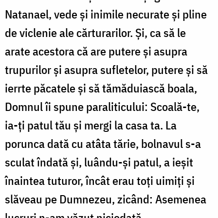
Natanael, vede şi inimile necurate şi pline
de viclenie ale cărturarilor. Şi, ca să le
arate acestora că are putere şi asupra
trupu­rilor şi asupra sufletelor, putere şi să
ierrte păcatele şi să tămăduiască boala,
Domnul îi spune paraliticului: Scoală-te,
ia-ţi patul tău şi mergi la casa ta. La
porunca dată cu atâta tărie, bolnavul s-a
sculat în­dată şi, luându-şi patul, a ieşit
înaintea tuturor, încât erau toţi uimiţi şi
slăveau pe Dumnezeu, zicând: Asemenea
lucruri n-am văzut niciodată.