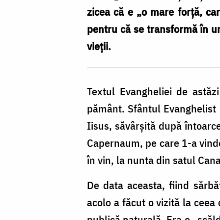
după
zicea că e „o mare forţă, ca
Paşti
pentru că se transformă în urâ
-
vieţii.
a
Slăbănogului
Textul Evangheliei de astăzi
pământ. Sfântul Evanghelist I
Iisus, săvârşită după întoarce
Capernaum, pe care 1-a vindec
în vin, la nunta din satul Cana
De data aceasta, fiind sărbă
acolo a făcut o vizită la cee
publică naturală. Era o „scăl