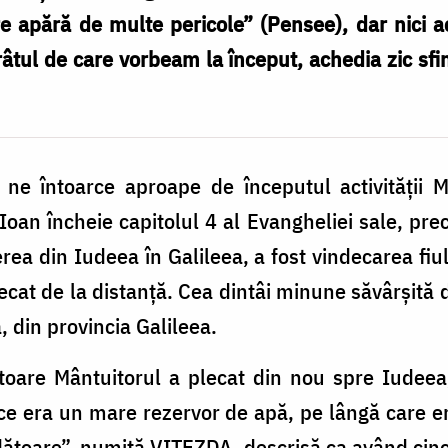
re apără de multe pericole” (Pensee), dar nici a
tul de care vor­beam la început, achedia zic sfinţi
 ne întoarce aproape de începutul activităţii M
oan încheie capitolul 4 al Evangheliei sale, pr
rea din Iudeea în Galileea, a fost vindecarea fiu
at de la distanţă. Cea dintâi minune săvârşită d
, din provincia Galileea.
toare Mântuitorul a plecat din nou spre Iudeea
a ce era un mare rezervor de apă, pe lângă care e
dătoare”, numită VITEZDA, descrisă ca având cinc