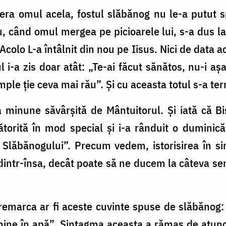
 era omul acela, fostul slăbănog nu le-a putut s
, când omul mergea pe picioarele lui, s-a dus l
olo L-a întâlnit din nou pe Iisus. Nici de data ac
l i-a zis doar atât: „Te-ai făcut sănătos, nu-i a
âmple ţie ceva mai rău”. Şi cu aceasta totul s-a te
a minune săvârşită de Mântuitorul. Şi iată că Bi
ătorită în mod special şi i-a rânduit o duminic
Slăbănogului”. Precum vedem, istorisirea în sin
intr-însa, decât poate să ne ducem la câteva semn
ş remarca ar fi aceste cuvinte spuse de slăbăn
mine în apă”. Sintagma aceasta a rămas de atunc