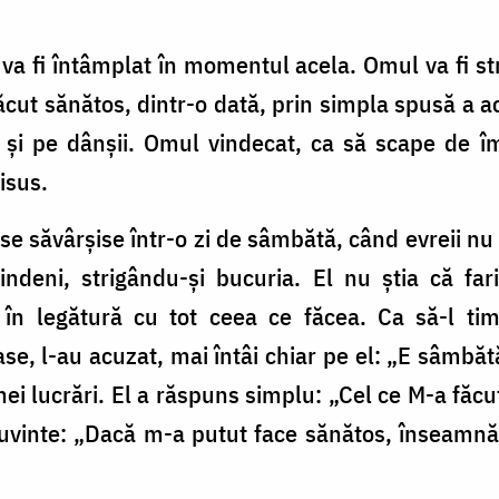
 fi întâmplat în momentul acela. Omul va fi str
ăcut sănătos, dintr-o dată, prin simpla spusă a ac
e şi pe dânşii. Omul vin­decat, ca să scape de î
Iisus.
e săvârşise într-o zi de sâmbătă, când evreii nu 
ndeni, strigându-şi bucuria. El nu ştia că faris
e în legătură cu tot ceea ce făcea. Ca să-l tim
ase, l-au acuzat, mai întâi chiar pe el: „E sâmbătă
i lucrări. El a răspuns simplu: „Cel ce M-a făcut 
 cuvinte: „Dacă m-a putut face sănătos, înseamnă