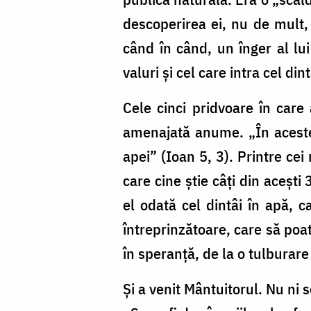
descoperirea ei, nu de mult, 
când în când, un înger al lu
valuri şi cel care intra cel d
Cele cinci pridvoare în care 
amenajată anume. „În acestea
apei” (Ioan 5, 3). Printre cei
care cine ştie câţi din aceşti
el odată cel dintâi în apă, c
întreprinzătoare, care să poa
în speranţă, de la o tulburare 
Şi a venit Mântuitorul. Nu ni 