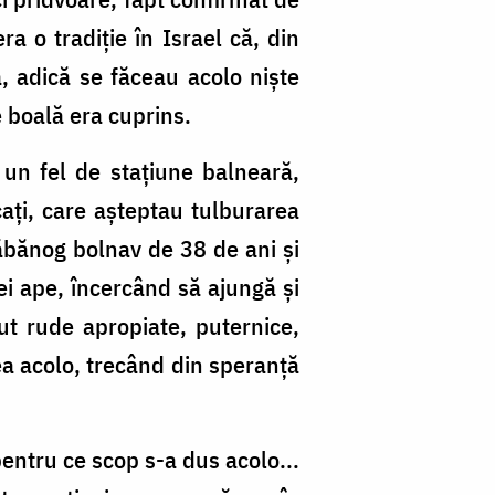
a o tradiţie în Israel că, din
, adică se făceau acolo nişte
e boală era cuprins.
a un fel de staţiune balneară,
aţi, care aşteptau tulburarea
slăbănog bolnav de 38 de ani şi
tei ape, încercând să ajungă şi
ut rude apropiate, puter­nice,
ea acolo, trecând din speranţă
pentru ce scop s-a dus acolo...