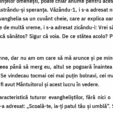
ferinţelor omeneşti, poate chiar anume pentru ac
strându-şi speranţa. Văzându-1, i s-a adresat n
vanghelia sa un cuvânt cheie, care ar explica oare
de multă vreme, i s-a adresat zicându-i: Vrei să
facă sănătos? Sigur că voia. De ce stătea acolo? P
amne, dar nu am om care să mă arunce şi pe min
eea până să merg eu, altul se pogoară înaintea
Se vindecau tocmai cei mai puţin bolnavi, cei m
 fi avut Mântuitorul şi acest lucru în vedere.
cteristică tuturor evangheliştilor, fără nici o 
-a adresat: „Scoală-te, ia-ţi patul tău şi umblă”. 