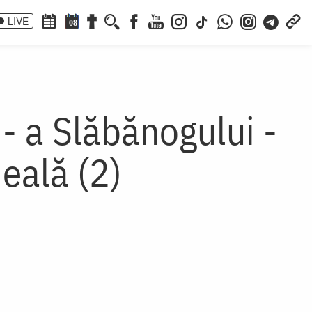
LIVE
08
- a Slăbănogului -
eală (2)