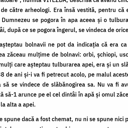
de către arheologi. Era însă vestită, pentru că er
i Dumnezeu se pogora în apa aceea şi o tulbura
intâi, după ce se pogora îngerul, se vindeca de oric
aşteptau bolnavii ne pot da indi­caţia că era c
 zăceau mulţime de bolnavi: orbi, şchiopi, usc
 mulţi care aştep­tau tulburarea apei, era şi un 
 38 de ani şi-i va fi petrecut acolo, pe malul aces
a să se vindece de slăbănogirea sa. Nu va fi av
tă să-1 arunce pe el cel dintâi în apă şi omul zăc
la alta a apei.
se spune dacă a fost chemat, nu ni se spune nici 