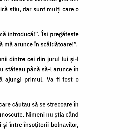
ică ştiu, dar sunt mulţi care o
mă introducă!”. Îşi pregăteşte
ă mă arunce în scăldătoare!”.
i dintre cei din jurul lui şi-l
nu stăteau până să-l arunce în
ă ajungi primul. Va fi fost o
 care căutau să se strecoare în
cunos­cute. Nimeni nu ştia când
şi între însoţitorii bolnavilor,