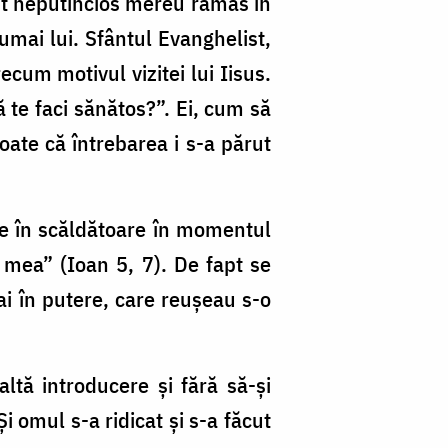
est neputincios mereu rămas în
umai lui. Sfântul Evanghelist,
cum motivul vizitei lui Iisus.
 te faci sănătos?”. Ei, cum să
oate că întrebarea i s-a părut
e în scăldătoare în momentul
 mea” (Ioan 5, 7). De fapt se
ai în putere, care reuşeau s-o
altă introducere şi fără să-şi
Şi omul s-a ridicat şi s-a făcut