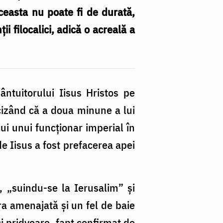
ceasta nu poate fi de durată,
i filocalici, adică o acreală a
ântuitorului Iisus Hristos pe
ecizând că a doua minune a lui
lui unui funcţionar imperial în
e Iisus a fost prefacerea apei
, „suindu-se la Ierusalim” şi
ra amenajată şi un fel de baie
i pridvoare, fapt confirmat de