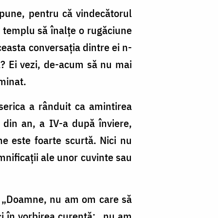
pune, pen­tru că vindecătorul
a templu să înalţe o rugăciune
easta conversaţia dintre ei n-
şa? Ei vezi, de-acum să nu mai
rminat.
serica a rânduit ca amintirea
ă din an, a IV-a după înviere,
e este foarte scurtă. Nici nu
ifi­caţii ale unor cuvinte sau
og: „Doamne, nu am om care să
i în vorbirea curentă: „nu am