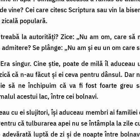
e vine? Cei care citesc Scriptura sau vin la biser
 zicală populară.
 treabă la autorităţi? Zice: „Nu am om, care să 
 admitere? Se plânge: „Nu am şi eu un om care s
a singur. Cine ştie, poate de milă îl aduceau uni
zică că n-au făcut şi ei ceva pentru dânsul. Dar 
uie să ne închipuim că va fi fost foarte greu s
lul acestui lac, între cei bolnavi.
eau cu ei slujitori, îşi aduceau membri ai familiei
 Pentru că tulburarea apei nu se întâmpla la zile 
o adevărată luptă de zi şi de noapte între bolnavi 