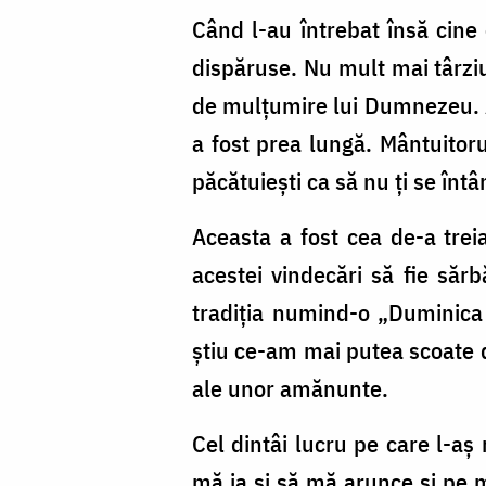
Când l-au întrebat însă cine
dispăruse. Nu mult mai târziu
de mulţumire lui Dumnezeu. Ac
a fost prea lungă. Mântuitoru
păcătuieşti ca să nu ţi se înt
Aceasta a fost cea de-a trei
acestei vindecări să fie sărb
tradiţia numind-o „Duminica 
ştiu ce-am mai putea scoate d
ale unor amănunte.
Cel dintâi lucru pe care l-a
mă ia şi să mă arunce şi pe 