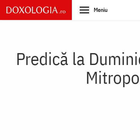
Skip
Meniu
to
main
Main
content
navigation
Predică la Dumini
Mitropo