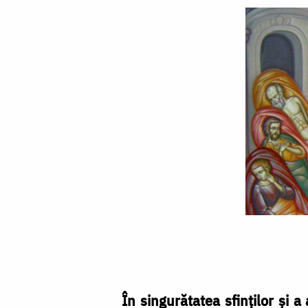
Duminica
a
IV-
a
În singurătatea sfinţilor şi a