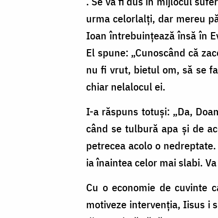
. Se va fi dus în mijlocul su
urma celorlalţi, dar mereu pă
Ioan întrebuinţează însă în E
El spune: „Cunoscând că zace 
nu fi vrut, bietul om, să se 
chiar nelalocul ei.
I-a răspuns totuşi: „Da, Do
când se tulbură apa şi de ac
petrecea acolo o nedreptate. 
ia înaintea celor mai slabi. Va
Cu o economie de cuvinte cara
motiveze intervenţia, Iisus i s