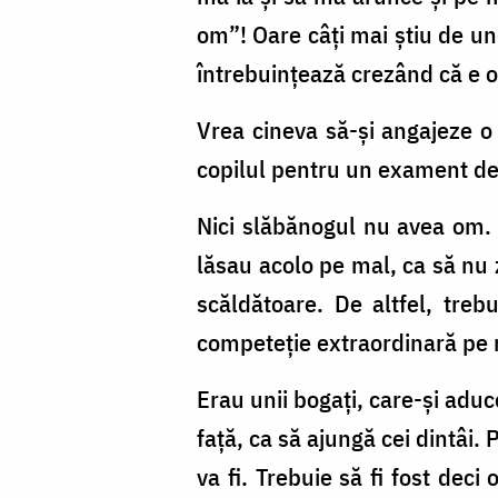
om”! Oare câţi mai ştiu de und
între­buinţează crezând că e o
Vrea cineva să-şi anga­jeze o
copilul pentru un exament de
Nici slăbănogul nu avea om. Er
lăsau acolo pe mal, ca să nu 
scăldătoare. De altfel, treb
competeţie extraordinară pe ma
Erau unii bogaţi, care-şi aduc
faţă, ca să ajungă cei dintâi.
va fi. Trebuie să fi fost deci 