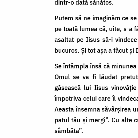
dintr-o dată sănătos.
Putem să ne imaginăm ce se va
pe toată lumea că, uite, s-a f
asaltat pe Iisus să-i vindec
bucuros. Şi tot aşa a făcut şi 
Se întâmpla însă că minunea s
Omul se va fi lăudat pretuti
găsească lui Iisus vinovăţi
împotriva celui care îl vindec
Aeasta însemna săvârşirea une
patul tău şi mergi”. Cu alte
sâmbăta”.