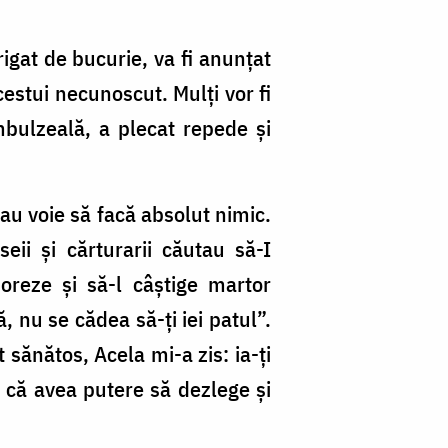
igat de bucurie, va fi anunţat
estui necunos­cut. Mulţi vor fi
mbulzeală, a plecat repede şi
au voie să facă absolut nimic.
eii şi cărturarii căutau să-I
oreze şi să-l câştige martor
, nu se cădea să-ţi iei patul”.
sănătos, Acela mi-a zis: ia-ţi
 că avea putere să dezlege şi