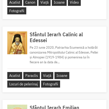
Acatist
Canon
Viață
Icoane
Video
Fotografii
Sfântul Ierarh Calinic al
Edessei
Pe 23 iunie 2020, Patriarhia Ecumenică a hotărât
canonizarea Mitropolitului Calinic al Edessei, Pellei
și Almopiei (1919-1984) și pomenirea lui în
fiecare an la data de...
Acatist
Paraclis
Viață
Icoane
Locuri de pelerinaj
Fotografii
Sfântul Ierarh Emilian