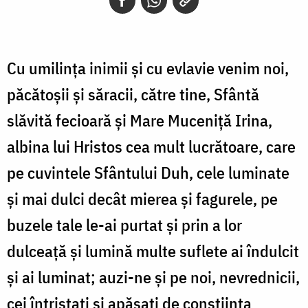
Cu umilinţa inimii şi cu evlavie venim noi,
păcătoşii şi săracii, către tine, Sfântă
slăvită fecioară şi Mare Muceniţă Irina,
albina lui Hristos cea mult lucrătoare, care
pe cuvintele Sfântului Duh, cele luminate
şi mai dulci decât mierea şi fagurele, pe
buzele tale le-ai purtat şi prin a lor
dulceaţă şi lumină multe suflete ai îndulcit
şi ai luminat; auzi-ne şi pe noi, nevrednicii,
cei întristaţi şi apăsaţi de conştiinţa