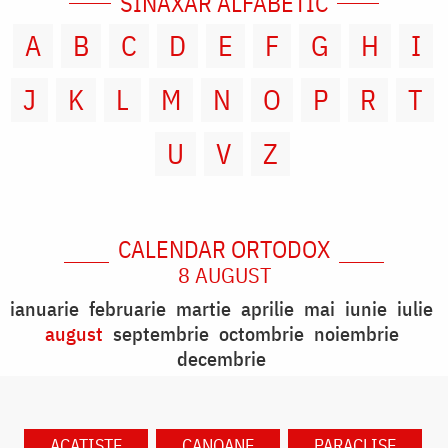
SINAXAR ALFABETIC
A
B
C
D
E
F
G
H
I
J
K
L
M
N
O
P
R
T
U
V
Z
CALENDAR ORTODOX
8 AUGUST
ianuarie
februarie
martie
aprilie
mai
iunie
iulie
august
septembrie
octombrie
noiembrie
decembrie
ACATISTE
CANOANE
PARACLISE