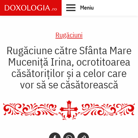
Skip
Meniu
to
main
Main
content
navigation
Rugăciuni
Rugăciune către Sfânta Mare
Muceniţă Irina, ocrotitoarea
căsătoriţilor şi a celor care
vor să se căsătorească