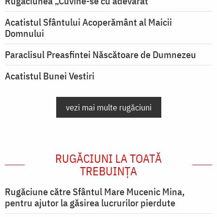
Rugăciunea „Cuvine-se cu adevărat"
Acatistul Sfântului Acoperământ al Maicii
Domnului
Paraclisul Preasfintei Născătoare de Dumnezeu
Acatistul Bunei Vestiri
vezi mai multe rugăciuni
RUGĂCIUNI LA TOATĂ
TREBUINȚA
Rugăciune către Sfântul Mare Mucenic Mina,
pentru ajutor la găsirea lucrurilor pierdute