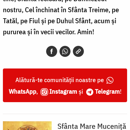
nostru, Cel închinat în Sfânta Treime, pe
Tatăl, pe Fiul şi pe Duhul Sfânt, acum şi
pururea şi în vecii vecilor. Amin!
Alătură-te comunității noastre pe
WhatsApp
,
Instagram
și
Telegram
!
Sfânta Mare Muceniță