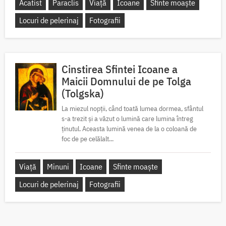
Acatist
Paraclis
Viață
Icoane
Sfinte moaște
Locuri de pelerinaj
Fotografii
Cinstirea Sfintei Icoane a
Maicii Domnului de pe Tolga
(Tolgska)
La miezul nopții, când toată lumea dormea, sfântul
s-a trezit și a văzut o lumină care lumina întreg
ținutul. Aceasta lumină venea de la o coloană de
foc de pe celălalt...
Viață
Minuni
Icoane
Sfinte moaște
Locuri de pelerinaj
Fotografii