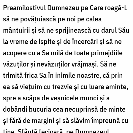
Preamilostivul Dumnezeu pe Care roagă-L
să ne povăţuiască pe noi pe calea
mântuirii şi să ne sprijinească cu darul Său
la vreme de ispite şi de încercări şi să ne
acopere cu a Sa milă de toate primejdiile
văzuţilor şi nevăzuţilor vrăjmaşi. Să ne
trimită frica Sa în inimile noastre, că prin
ea să vieţuim cu trezvie şi cu luare aminte,
spre a scăpa de veşnicele munci şi a
dobândi bucuria cea necuprinsă de minte
şi fără de margini şi să slăvim împreună cu
tine, Sfântă fecioară, pe Dumnezeul