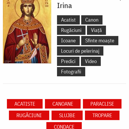
Irina
Acatist
Canon
Rugăciuni
Viață
Icoane
Sfinte moaște
Locuri de pelerinaj
Predici
Video
Fotografii
ACATISTE
CANOANE
PARACLISE
RUGĂCIUNI
SLUJBE
TROPARE
CONDACE