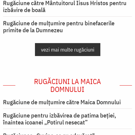
Rugăciune către Mântuitorul Iisus Hristos pentru
izbăvire de boală
Rugăciune de mulțumire pentru binefacerile
primite de la Dumnezeu
vezi mai multe rugăciuni
RUGĂCIUNI LA MAICA
DOMNULUI
Rugăciune de mulţumire către Maica Domnului
Rugăciune pentru izbăvirea de patima beției,
înaintea icoanei „Potirul nesecat”