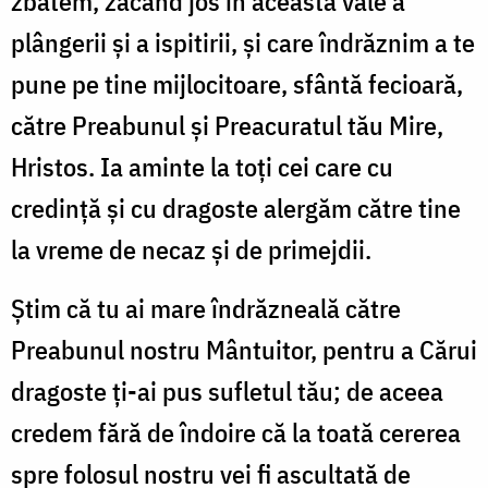
zbatem, zăcând jos în această vale a
plângerii şi a ispitirii, şi care îndrăznim a te
pune pe tine mijlocitoare, sfântă fecioară,
către Preabunul şi Preacuratul tău Mire,
Hristos. Ia aminte la toţi cei care cu
credinţă şi cu dragoste alergăm către tine
la vreme de necaz şi de primejdii.
Ştim că tu ai mare îndrăzneală către
Preabunul nostru Mântuitor, pentru a Cărui
dragoste ţi-ai pus sufletul tău; de aceea
credem fără de îndoire că la toată cererea
spre folosul nostru vei fi ascultată de