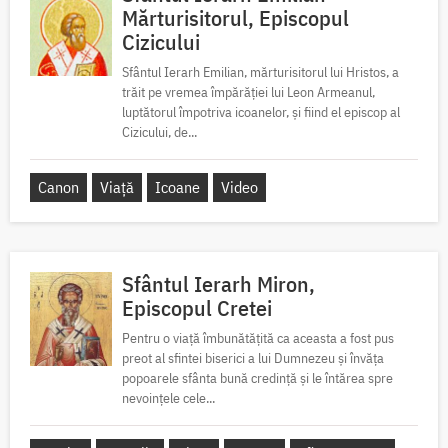
Mărturisitorul, Episcopul
Cizicului
Sfântul Ierarh Emilian, mărturisitorul lui Hristos, a
trăit pe vremea împărăției lui Leon Armeanul,
luptătorul împotriva icoanelor, și fiind el episcop al
Cizicului, de...
Canon
Viață
Icoane
Video
Sfântul Ierarh Miron,
Episcopul Cretei
Pentru o viață îmbunătățită ca aceasta a fost pus
preot al sfintei biserici a lui Dumnezeu și învăța
popoarele sfânta bună credință și le întărea spre
nevoințele cele...