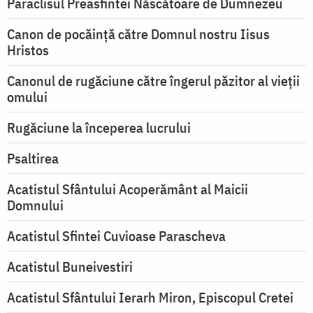
Paraclisul Preasfintei Născătoare de Dumnezeu
Canon de pocăință către Domnul nostru Iisus
Hristos
Canonul de rugăciune către îngerul păzitor al vieții
omului
Rugăciune la începerea lucrului
Psaltirea
Acatistul Sfântului Acoperământ al Maicii
Domnului
Acatistul Sfintei Cuvioase Parascheva
Acatistul Buneivestiri
Acatistul Sfântului Ierarh Miron, Episcopul Cretei