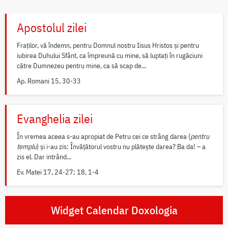
Apostolul zilei
Fraților, vă îndemn, pentru Domnul nostru Iisus Hristos și pentru
iubirea Duhului Sfânt, ca împreună cu mine, să luptați în rugăciuni
către Dumnezeu pentru mine, ca să scap de...
Ap. Romani 15, 30-33
Evanghelia zilei
În vremea aceea s-au apropiat de Petru cei ce strâng darea (
pentru
templu
) și i-au zis: Învățătorul vostru nu plătește darea? Ba da! – a
zis el. Dar intrând...
Ev. Matei 17, 24-27; 18, 1-4
Widget Calendar Doxologia