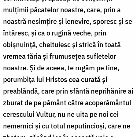
mulţimii păcatelor noastre, care, prin a
noastră nesimţire şi lenevire, sporesc şi se
întăresc, şi ca o rugină veche, prin
obişnuinţă, cheltuiesc şi strică în toată
vremea tăria şi frumuseţea sufletelor
noastre. Şi de aceea, te rugăm pe tine,
porumbiţa lui Hristos cea curată şi
preablândă, care prin sfântă neprihănire ai
zburat de pe pământ către acoperământul
cerescului Vultur, nu ne uita pe noi cei
nemernici şi cu totul neputincioşi, care ne