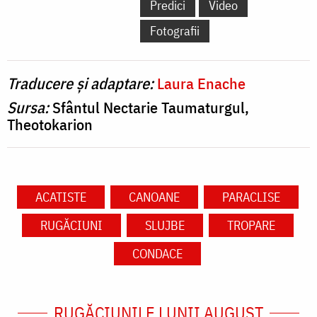
Predici
Video
Fotografii
Traducere și adaptare:
Laura Enache
Sursa:
Sfântul Nectarie Taumaturgul,
Theotokarion
ACATISTE
CANOANE
PARACLISE
RUGĂCIUNI
SLUJBE
TROPARE
CONDACE
RUGĂCIUNILE LUNII AUGUST