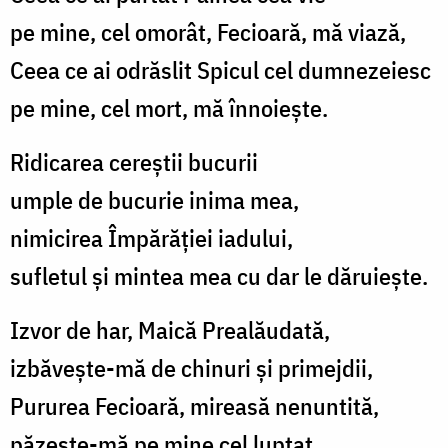
pe mine, cel omorât, Fecioară, mă viază,
Ceea ce ai odrăslit Spicul cel dumnezeiesc
pe mine, cel mort, mă înnoiește.
Ridicarea cereștii bucurii
umple de bucurie inima mea,
nimicirea Împărăției iadului,
sufletul și mintea mea cu dar le dăruiește.
Izvor de har, Maică Prealăudată,
izbăvește-mă de chinuri și primejdii,
Pururea Fecioară, mireasă nenuntită,
păzește-mă pe mine cel luptat.