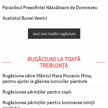
Paraclisul Preasfintei Născătoare de Dumnezeu
Acatistul Bunei Vestiri
vezi mai multe rugăciuni
RUGĂCIUNI LA TOATĂ
TREBUINȚA
Rugăciune către Sfântul Mare Mucenic Mina,
pentru ajutor la găsirea lucrurilor pierdute
Rugăciunea părinților pentru copii
Rugăciunea părinților pentru luminarea minţii
copilului