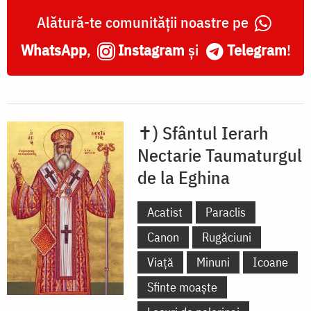
Alătură-te comunității noastre pe
WhatsApp
,
Instagram
și
Telegram
!
✝) Sfântul Ierarh
Nectarie Taumaturgul
de la Eghina
Acatist
Paraclis
Canon
Rugăciuni
Viață
Minuni
Icoane
Sfinte moaște