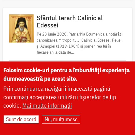
Sfântul Ierarh Calinic al
Edessei
Pe 23 iunie 2020, Patriarhia Ecumenică a hotărât
canonizarea Mitropolitului Calinic al Edessei, Pellei
și Almopiei (1919-1984) și pomenirea lui în
fiecare an la data de...
Acatist
Paraclis
Viață
Icoane
Folosim cookie-uri pentru a îmbunătăți experiența
dumneavoastră pe acest site.
Locuri de pelerinaj
Fotografii
Prin continuarea navigării în această pagină
confirmați acceptarea utilizării fișierelor de tip
cookie.
Mai multe informații
Sfântul Ierarh Emilian
Mărturisitorul, Episcopul
Sunt de acord
Nu, mulțumesc
Cizicului
Sfântul Ierarh Emilian, mărturisitorul lui Hristos, a