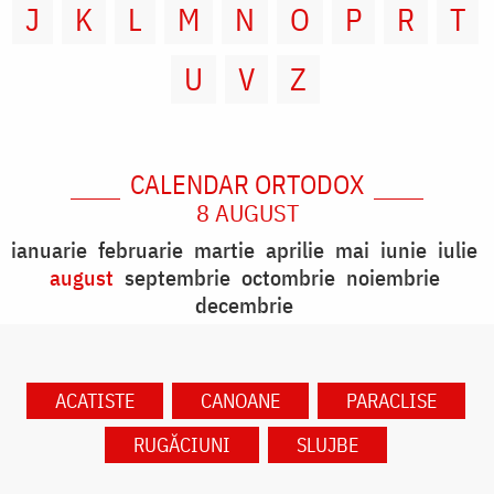
J
K
L
M
N
O
P
R
T
U
V
Z
CALENDAR ORTODOX
8 AUGUST
ianuarie
februarie
martie
aprilie
mai
iunie
iulie
august
septembrie
octombrie
noiembrie
decembrie
ACATISTE
CANOANE
PARACLISE
RUGĂCIUNI
SLUJBE