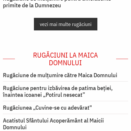
primite de la Dumnezeu
vezi mai multe rugăciuni
RUGĂCIUNI LA MAICA
DOMNULUI
Rugăciune de mulţumire către Maica Domnului
Rugăciune pentru izbăvirea de patima beției,
înaintea icoanei „Potirul nesecat”
Rugăciunea „Cuvine-se cu adevărat"
Acatistul Sfântului Acoperământ al Maicii
Domnului