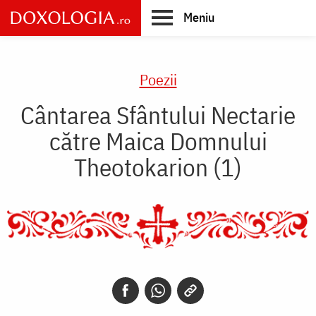
Skip
Meniu
to
main
Main
content
navigation
Poezii
Cântarea Sfântului Nectarie
către Maica Domnului
Theotokarion (1)