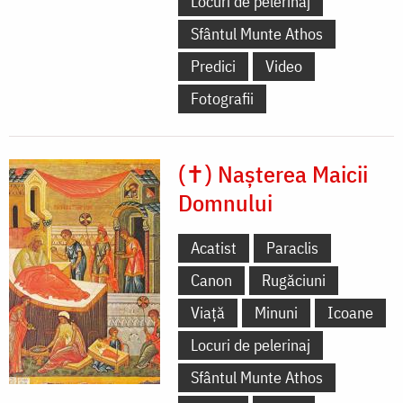
Locuri de pelerinaj
Sfântul Munte Athos
Predici
Video
Fotografii
(✝) Nașterea Maicii
Domnului
Acatist
Paraclis
Canon
Rugăciuni
Viață
Minuni
Icoane
Locuri de pelerinaj
Sfântul Munte Athos