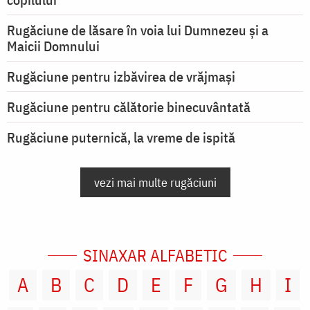
Rugăciune de lăsare în voia lui Dumnezeu şi a
Maicii Domnului
Rugăciune pentru izbăvirea de vrăjmași
Rugăciune pentru călătorie binecuvântată
Rugăciune puternică, la vreme de ispită
vezi mai multe rugăciuni
SINAXAR ALFABETIC
A
B
C
D
E
F
G
H
I