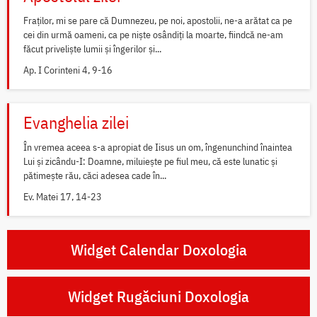
Fraților, mi se pare că Dumnezeu, pe noi, apostolii, ne-a arătat ca pe
cei din urmă oameni, ca pe niște osândiți la moarte, fiindcă ne-am
făcut priveliște lumii și îngerilor și...
Ap. I Corinteni 4, 9-16
Evanghelia zilei
În vremea aceea s-a apropiat de Iisus un om, îngenunchind înaintea
Lui și zicându-I: Doamne, miluiește pe fiul meu, că este lunatic și
pătimește rău, căci adesea cade în...
Ev. Matei 17, 14-23
Widget Calendar Doxologia
Widget Rugăciuni Doxologia