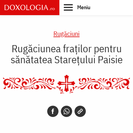
Skip
Meniu
to
main
Main
content
navigation
Rugăciuni
Rugăciunea fraţilor pentru
sănătatea Starețului Paisie