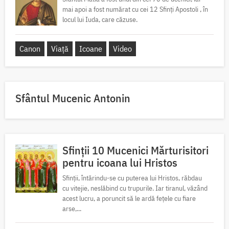
mai apoi a fost numărat cu cei 12 Sfinți Apostoli , în
locul lui Iuda, care căzuse.
Canon
Viață
Icoane
Video
Sfântul Mucenic Antonin
Sfinții 10 Mucenici Mărturisitori
pentru icoana lui Hristos
Sfinții, întărindu-se cu puterea lui Hristos, răbdau
cu vitejie, neslăbind cu trupurile. Iar tiranul, văzând
acest lucru, a poruncit să le ardă fețele cu fiare
arse,...