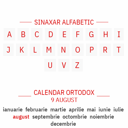
SINAXAR ALFABETIC
A
B
C
D
E
F
G
H
I
J
K
L
M
N
O
P
R
T
U
V
Z
CALENDAR ORTODOX
9 AUGUST
ianuarie
februarie
martie
aprilie
mai
iunie
iulie
august
septembrie
octombrie
noiembrie
decembrie