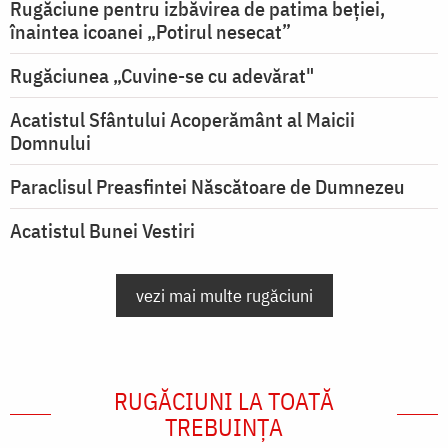
Rugăciune pentru izbăvirea de patima beției,
înaintea icoanei „Potirul nesecat”
Rugăciunea „Cuvine-se cu adevărat"
Acatistul Sfântului Acoperământ al Maicii
Domnului
Paraclisul Preasfintei Născătoare de Dumnezeu
Acatistul Bunei Vestiri
vezi mai multe rugăciuni
RUGĂCIUNI LA TOATĂ
TREBUINȚA