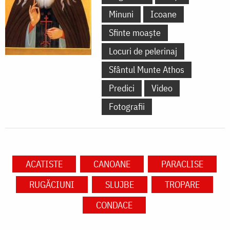
Minuni
Icoane
Sfinte moaște
Locuri de pelerinaj
Sfântul Munte Athos
Predici
Video
Fotografii
ACATISTE
CANOANE
PARACLISE
RUGĂCIUNI
SLUJBE
TROPARE
CONDACE