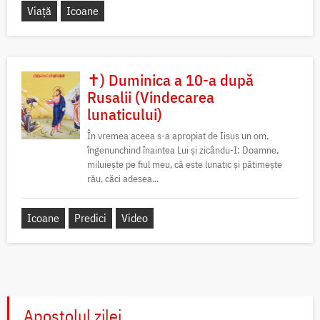
Viață
Icoane
✝) Duminica a 10-a după
Rusalii (Vindecarea
lunaticului)
În vremea aceea s-a apropiat de Iisus un om,
îngenunchind înaintea Lui și zicându-I: Doamne,
miluiește pe fiul meu, că este lunatic și pătimește
rău, căci adesea...
Icoane
Predici
Video
Apostolul zilei