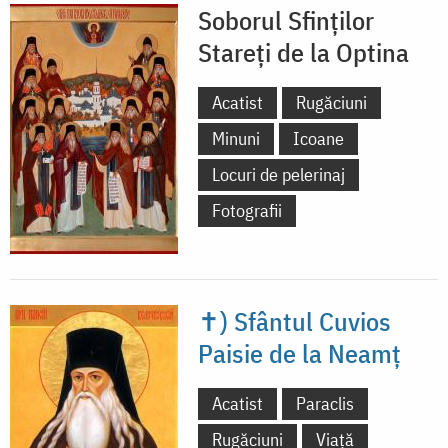
Soborul Sfinților
Stareți de la Optina
Acatist
Rugăciuni
Minuni
Icoane
Locuri de pelerinaj
Fotografii
✝) Sfântul Cuvios
Paisie de la Neamț
Acatist
Paraclis
Rugăciuni
Viață