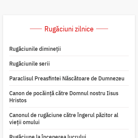
Rugăciuni zilnice
Rugăciunile dimineții
Rugăciunile serii
Paraclisul Preasfintei Născătoare de Dumnezeu
Canon de pocăință către Domnul nostru Iisus
Hristos
Canonul de rugăciune către îngerul păzitor al
vieții omului
Rugăciune la începerea lucrului