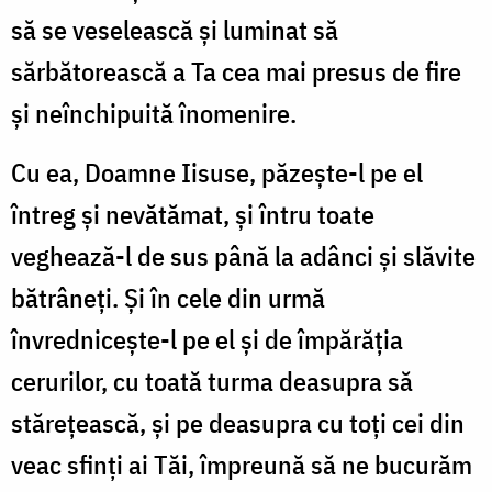
să se veselească şi luminat să
sărbătorească a Ta cea mai presus de fire
şi neînchipuită înomenire.
Cu ea, Doamne Iisuse, păzeşte-l pe el
întreg şi nevătămat, şi întru toate
veghează-l de sus până la adânci şi slăvite
bătrâneţi. Şi în cele din urmă
învredniceşte-l pe el şi de împărăţia
cerurilor, cu toată turma deasupra să
stăreţească, şi pe deasupra cu toţi cei din
veac sfinţi ai Tăi, împreună să ne bucurăm