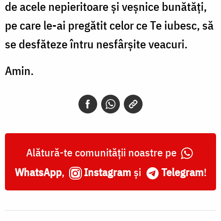
de acele nepieritoare şi veşnice bunătăţi,
pe care le-ai pregătit celor ce Te iubesc, să
se desfăteze întru nesfârşite veacuri.
Amin.
Alătură-te comunității noastre pe
WhatsApp
,
Instagram
și
Telegram
!