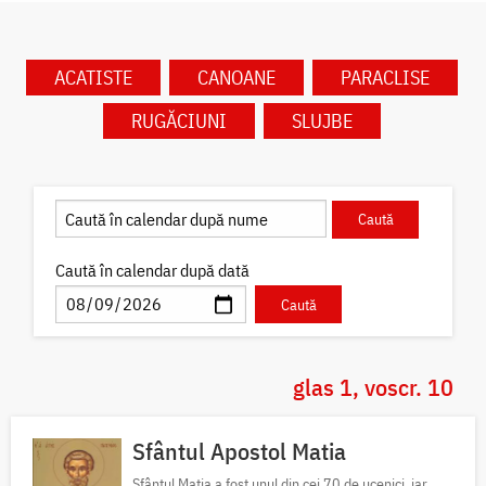
ACATISTE
CANOANE
PARACLISE
RUGĂCIUNI
SLUJBE
Caută în calendar după dată
glas 1, voscr. 10
Sfântul Apostol Matia
Sfântul Matia a fost unul din cei 70 de ucenici, iar