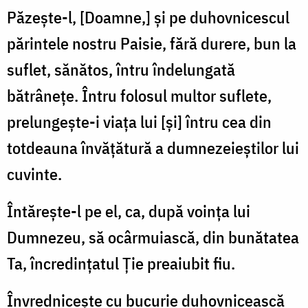
Păzeşte-l, [Doamne,] şi pe duhovnicescul
părintele nostru Paisie, fără durere, bun la
suflet, sănătos, întru îndelungată
bătrâneţe. Întru folosul multor suflete,
prelungeşte-i viaţa lui [şi] întru cea din
totdeauna învăţătură a dumnezeieştilor lui
cuvinte.
Întăreşte-l pe el, ca, după voinţa lui
Dumnezeu, să ocârmuiască, din bunătatea
Ta, încredinţatul Ţie preaiubit fiu.
Învredniceşte cu bucurie duhovnicească