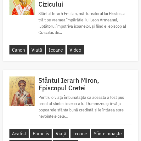
Cizicului
Sfântul Ierarh Emilian, mărturisitorul lui Hristos, a
trăit pe vremea împărăției lui Leon Armeanul,
luptătorul împotriva icoanelor, și fiind el episcop al
Cizicului, de...
Canon
Viață
Icoane
Video
Sfântul Ierarh Miron,
Episcopul Cretei
Pentru o viață îmbunătățită ca aceasta a fost pus
preot al sfintei biserici a lui Dumnezeu și învăța
popoarele sfânta bună credință și le întărea spre
nevoințele cele...
Acatist
Paraclis
Viață
Icoane
Sfinte moaște