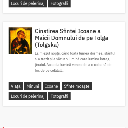
Locuri de pelerinaj
Fotografii
Cinstirea Sfintei Icoane a
Maicii Domnului de pe Tolga
(Tolgska)
La miezul nopții, când toată lumea dormea, sfântul
s-a trezit și a văzut o lumină care lumina întreg
ținutul. Aceasta lumină venea de la o coloană de
foc de pe celălalt...
Viață
Minuni
Icoane
Sfinte moaște
Locuri de pelerinaj
Fotografii