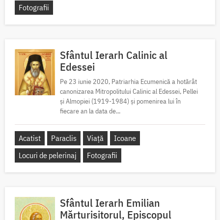
Fotografii
Sfântul Ierarh Calinic al
Edessei
Pe 23 iunie 2020, Patriarhia Ecumenică a hotărât
canonizarea Mitropolitului Calinic al Edessei, Pellei
și Almopiei (1919-1984) și pomenirea lui în
fiecare an la data de...
Acatist
Paraclis
Viață
Icoane
Locuri de pelerinaj
Fotografii
Sfântul Ierarh Emilian
Mărturisitorul, Episcopul