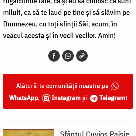
rugăciunile tale, ca şi eu să cunosc că sunt
miluit, ca să te laud pe tine şi să slăvim pe
Dumnezeu, cu toţi sfinţii Săi, acum, în
veacul acesta şi în vecii vecilor. Amin!
Alătură-te comunității noastre pe
WhatsApp
,
Instagram
și
Telegram
!
Sfântul Cuvios Paisie