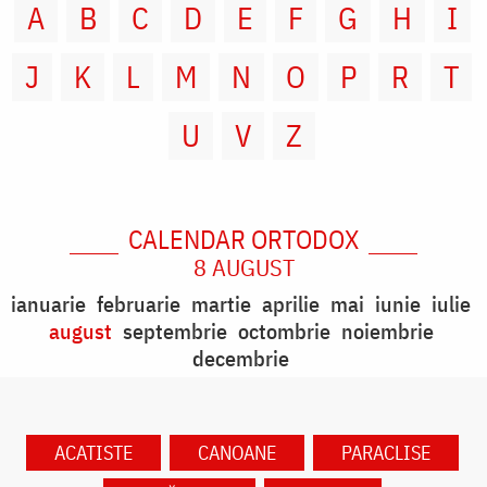
A
B
C
D
E
F
G
H
I
J
K
L
M
N
O
P
R
T
U
V
Z
CALENDAR ORTODOX
8 AUGUST
ianuarie
februarie
martie
aprilie
mai
iunie
iulie
august
septembrie
octombrie
noiembrie
decembrie
ACATISTE
CANOANE
PARACLISE