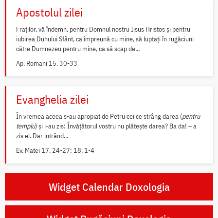
Apostolul zilei
Fraților, vă îndemn, pentru Domnul nostru Iisus Hristos și pentru
iubirea Duhului Sfânt, ca împreună cu mine, să luptați în rugăciuni
către Dumnezeu pentru mine, ca să scap de...
Ap. Romani 15, 30-33
Evanghelia zilei
În vremea aceea s-au apropiat de Petru cei ce strâng darea (
pentru
templu
) și i-au zis: Învățătorul vostru nu plătește darea? Ba da! – a
zis el. Dar intrând...
Ev. Matei 17, 24-27; 18, 1-4
Widget Calendar Doxologia