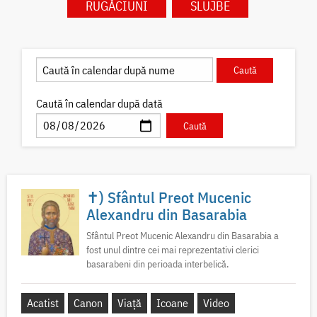
RUGĂCIUNI
SLUJBE
Caută în calendar după dată
✝) Sfântul Preot Mucenic
Alexandru din Basarabia
Sfântul Preot Mucenic Alexandru din Basarabia a
fost unul dintre cei mai reprezentativi clerici
basarabeni din perioada interbelică.
Acatist
Canon
Viață
Icoane
Video