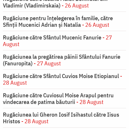
Vladimir (Vladimirskaia)
- 26 August
Rugăciune pentru înţelegerea în familie, către
Sfinţii Mucenici Adrian şi Natalia
- 26 August
Rugăciune către Sfântul Mucenic Fanurie
- 27
August
Rugăciunea la pregătirea pâinii Sfântului Fanurie
(Fanuropita)
- 27 August
Rugăciune către Sfântul Cuvios Moise Etiopianul
-
28 August
Rugăciune către Cuviosul Moise Arapul pentru
vindecarea de patima băuturii
- 28 August
Rugăciunea lui Gheron Iosif Isihastul către Iisus
Hristos
- 28 August