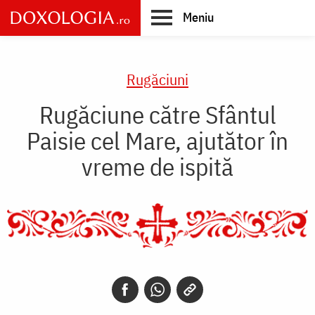
Skip
Meniu
to
main
Main
content
navigation
Rugăciuni
Rugăciune către Sfântul
Paisie cel Mare, ajutător în
vreme de ispită