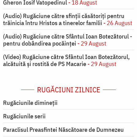
Gheron Iosif Vatopedinul
- 18 August
(Audio) Rugăciune către sfinții căsătoriți pentru
trăinicia întru Hristos a tinerelor familii
- 26 August
(Audio) Rugăciune către Sfântul Ioan Botezătorul -
pentru dobândirea pocăinței
- 29 August
(Video) Rugăciune către Sfântul Ioan Botezătorul,
alcătuită și rostită de PS Macarie
- 29 August
RUGĂCIUNI ZILNICE
Rugăciunile dimineții
Rugăciunile serii
Paraclisul Preasfintei Născătoare de Dumnezeu