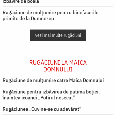
izbăvire de boală
Rugăciune de mulțumire pentru binefacerile
primite de la Dumnezeu
vezi mai multe rugăciuni
RUGĂCIUNI LA MAICA
DOMNULUI
Rugăciune de mulţumire către Maica Domnului
Rugăciune pentru izbăvirea de patima beției,
înaintea icoanei „Potirul nesecat”
Rugăciunea „Cuvine-se cu adevărat"