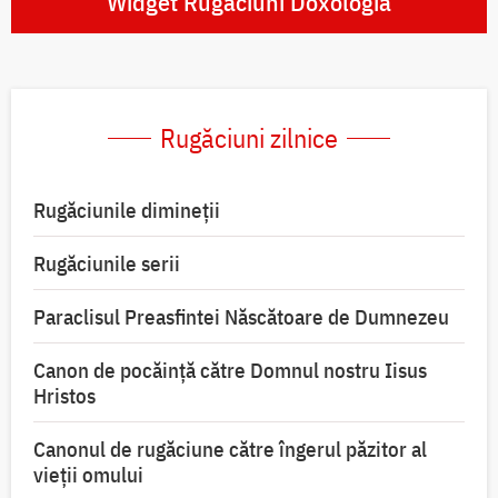
Widget Rugăciuni Doxologia
Rugăciuni zilnice
Rugăciunile dimineții
Rugăciunile serii
Paraclisul Preasfintei Născătoare de Dumnezeu
Canon de pocăință către Domnul nostru Iisus
Hristos
Canonul de rugăciune către îngerul păzitor al
vieții omului