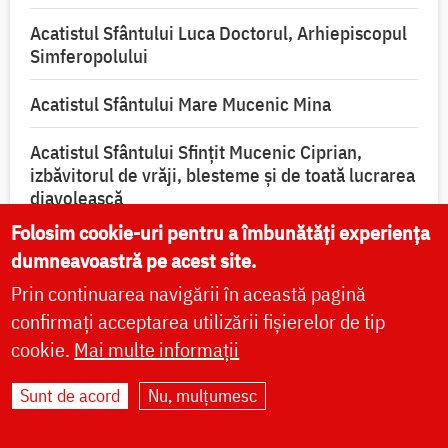
Acatistul Sfântului Luca Doctorul, Arhiepiscopul
Simferopolului
Acatistul Sfântului Mare Mucenic Mina
Acatistul Sfântului Sfințit Mucenic Ciprian,
izbăvitorul de vrăji, blesteme și de toată lucrarea
diavolească
Folosim cookie-uri pentru a îmbunătăți experiența
dumneavoastră pe acest site.
Prin continuarea navigării în această pagină
confirmați acceptarea utilizării fișierelor de tip
cookie.
Mai multe informații
VIAȚA BISERICII
Sunt de acord
Nu, mulțumesc
CUVINTE DUHOVNICEȘTI
FAMILIE