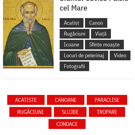
cel Mare
Acatist
Canon
Rugăciuni
Viață
Icoane
Sfinte moaște
Locuri de pelerinaj
Video
Fotografii
ACATISTE
CANOANE
PARACLISE
RUGĂCIUNI
SLUJBE
TROPARE
CONDACE