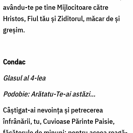
avându-te pe tine Mijlocitoare către
Hristos, Fiul tău şi Ziditorul, măcar de şi
greşim.
Condac
Glasul al 4-lea
Podobie: Arătatu-Te-ai astăzi...
Câştigat-ai nevoinţa şi petrecerea
înfrânării, tu, Cuvioase Părinte Paisie,
făcătorule de minuni; pentru aceea roagă-