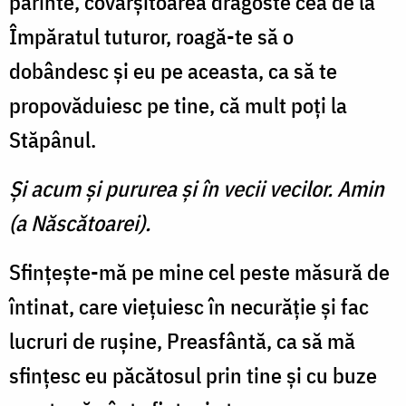
părinte, covârşitoarea dragoste cea de la
Împăratul tuturor, roagă-te să o
dobândesc şi eu pe aceasta, ca să te
propovăduiesc pe tine, că mult poţi la
Stăpânul.
Şi acum şi pururea şi în vecii vecilor. Amin
(a Născătoarei).
Sfinţeşte-mă pe mine cel peste măsură de
întinat, care vieţuiesc în necurăţie şi fac
lucruri de ruşine, Preasfântă, ca să mă
sfinţesc eu păcătosul prin tine şi cu buze