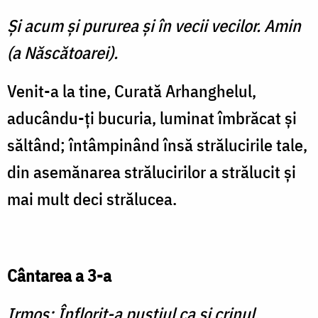
Şi acum şi pururea şi în vecii vecilor. Amin
(a Născătoarei).
Venit-a la tine, Curată Arhanghelul,
aducându-ţi bucuria, luminat îmbrăcat şi
săltând; întâmpinând însă strălucirile tale,
din asemănarea strălucirilor a strălucit şi
mai mult deci strălucea.
Cântarea a 3-a
Irmos: Înflorit-a pustiul ca şi crinul,