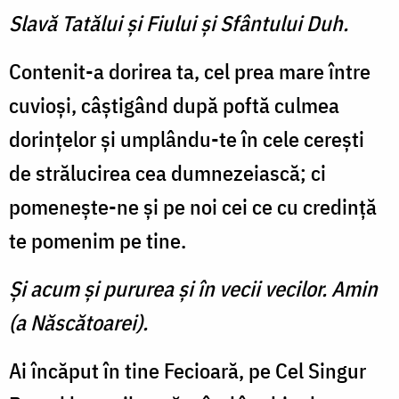
Slavă Tatălui şi Fiului şi Sfântului Duh.
Contenit-a dorirea ta, cel prea mare între
cuvioşi, câştigând după poftă culmea
dorinţelor şi umplându-te în cele cereşti
de strălucirea cea dumnezeiască; ci
pomeneşte-ne şi pe noi cei ce cu credinţă
te pomenim pe tine.
Şi acum şi pururea şi în vecii vecilor. Amin
(a Născătoarei).
Ai încăput în tine Fecioară, pe Cel Singur