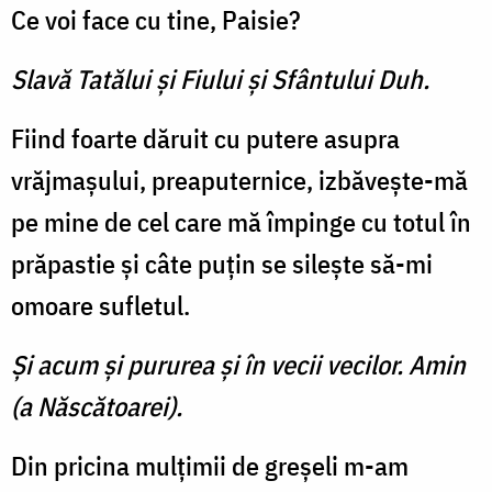
Ce voi face cu tine, Paisie?
Slavă Tatălui şi Fiului şi Sfântului Duh.
Fiind foarte dăruit cu putere asupra
vrăjmaşului, preaputernice, izbăveşte-mă
pe mine de cel care mă împinge cu totul în
prăpastie şi câte puţin se sileşte să-mi
omoare sufletul.
Şi acum şi pururea şi în vecii vecilor. Amin
(a Născătoarei).
Din pricina mulţimii de greşeli m-am