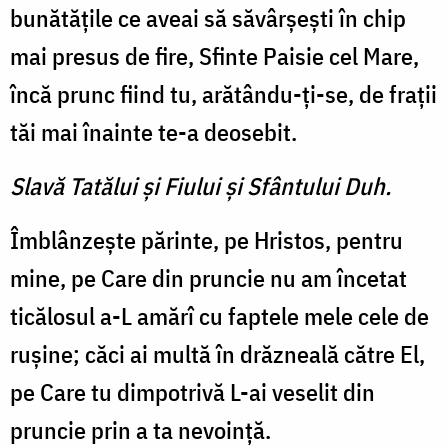
bunătăţile ce aveai să săvârşeşti în chip
mai presus de fire, Sfinte Paisie cel Mare,
încă prunc fiind tu, arătându-ţi-se, de fraţii
tăi mai înainte te-a deosebit.
Slavă Tatălui şi Fiului şi Sfântului Duh.
Îmblânzeşte părinte, pe Hristos, pentru
mine, pe Care din pruncie nu am încetat
ticălosul a-L amărî cu faptele mele cele de
ruşine; căci ai multă în drăzneală către El,
pe Care tu dimpotrivă L-ai veselit din
pruncie prin a ta nevoinţă.