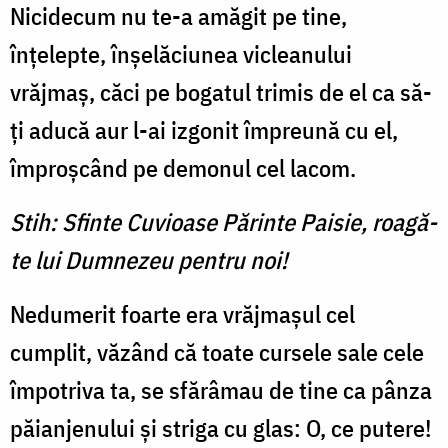
Nicidecum nu te-a amăgit pe tine,
înţelepte, înşelăciunea vicleanului
vrăjmaş, căci pe bogatul trimis de el ca să-
ţi aducă aur l-ai izgonit împreună cu el,
împroşcând pe demonul cel lacom.
Stih: Sfinte Cuvioase Părinte Paisie, roagă-
te lui Dumnezeu pentru noi!
Nedumerit foarte era vrăjmaşul cel
cumplit, văzând că toate cursele sale cele
împotriva ta, se sfărâmau de tine ca pânza
păianjenului şi striga cu glas: O, ce putere!