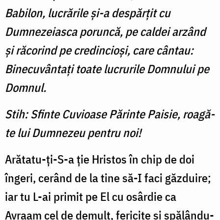
Babilon, lucrările şi-a despărţit cu
Dumnezeiasca poruncă, pe caldei arzând
şi răcorind pe credincioşi, care cântau:
Binecuvântaţi toate lucrurile Domnului pe
Domnul.
Stih: Sfinte Cuvioase Părinte Paisie, roagă-
te lui Dumnezeu pentru noi!
Arătatu-ţi-S-a ţie Hristos în chip de doi
îngeri, cerând de la tine să-I faci găzduire;
iar tu L-ai primit pe El cu osârdie ca
Avraam cel de demult, fericite şi spălându-