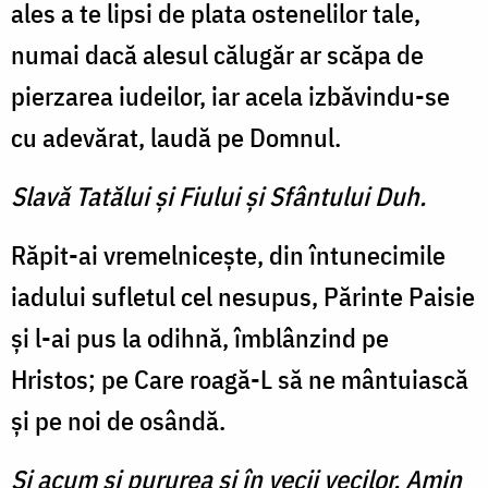
ales a te lipsi de plata ostenelilor tale,
numai dacă alesul călugăr ar scăpa de
pierzarea iudeilor, iar acela izbăvindu-se
cu adevărat, laudă pe Domnul.
Slavă Tatălui şi Fiului şi Sfântului Duh.
Răpit-ai vremelniceşte, din întunecimile
iadului sufletul cel nesupus, Părinte Paisie
şi l-ai pus la odihnă, îmblânzind pe
Hristos; pe Care roagă-L să ne mântuiască
şi pe noi de osândă.
Şi acum şi pururea şi în vecii vecilor. Amin