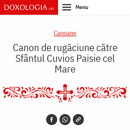
Skip
Meniu
to
main
Main
content
navigation
Canoane
Canon de rugăciune către
Sfântul Cuvios Paisie cel
Mare