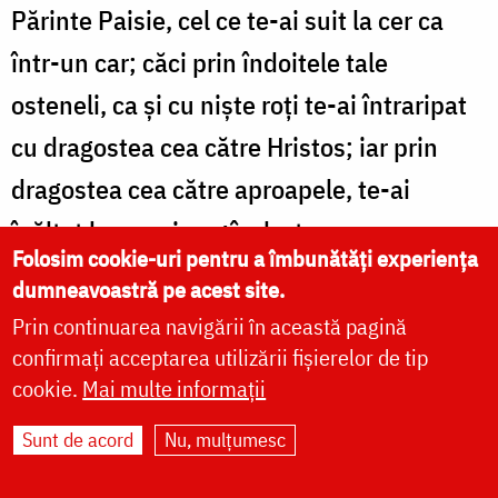
Părinte Paisie, cel ce te-ai suit la cer ca
într-un car; căci prin îndoitele tale
osteneli, ca şi cu nişte roţi te-ai întraripat
cu dragostea cea către Hristos; iar prin
dragostea cea către aproapele, te-ai
înălţat la ceruri, rugându-te pururea
Folosim cookie-uri pentru a îmbunătăți experiența
pentru noi Domnului, de Dumnezeu
dumneavoastră pe acest site.
fericite.
Prin continuarea navigării în această pagină
confirmați acceptarea utilizării fișierelor de tip
cookie.
Mai multe informații
SEDELNA Preasfintei Născătoare de
Sunt de acord
Nu, mulțumesc
Dumnezeu