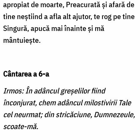
apropiat de moarte, Preacurată şi afară de
tine neştiind a afla alt ajutor, te rog pe tine
Singură, apucă mai înainte şi mă
mântuieşte.
Cântarea a 6-a
Irmos: În adâncul greşelilor fiind
înconjurat, chem adâncul milostivirii Tale
cel neurmat; din stricăciune, Dumnezeule,
scoate-mă.