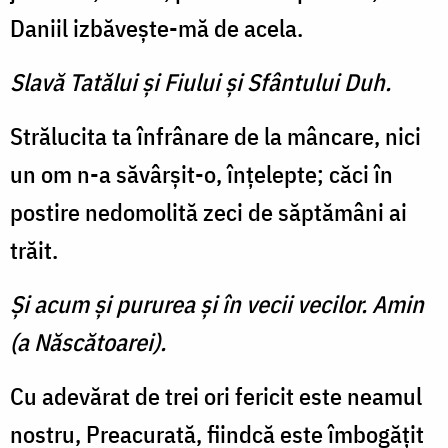
Daniil izbăveşte-mă de acela.
Slavă Tatălui şi Fiului şi Sfântului Duh.
Strălucita ta înfrânare de la mâncare, nici
un om n-a săvârşit-o, înţelepte; căci în
postire nedomolită zeci de săptămâni ai
trăit.
Şi acum şi pururea şi în vecii vecilor. Amin
(a Născătoarei).
Cu adevărat de trei ori fericit este neamul
nostru, Preacurată, fiindcă este îmbogăţit