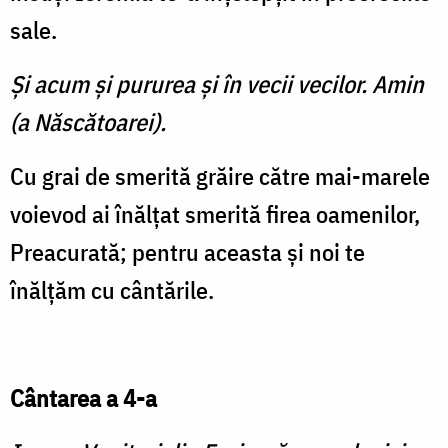
sale.
Şi acum şi pururea şi în vecii vecilor. Amin
(a Născătoarei).
Cu grai de smerită grăire către mai-marele
voievod ai înălţat smerită firea oamenilor,
Preacurată; pentru aceasta şi noi te
înălţăm cu cântările.
Cântarea a 4-a