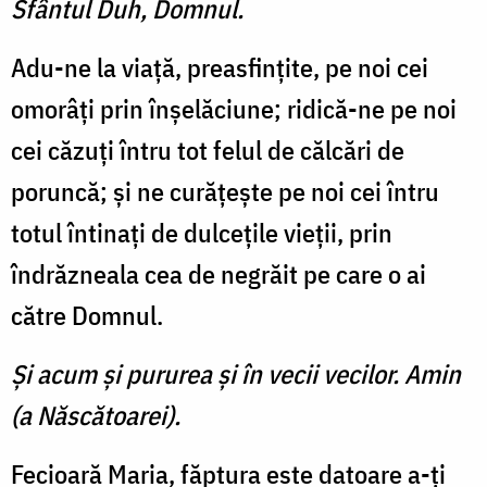
Sfântul Duh, Domnul.
Adu-ne la viaţă, preasfinţite, pe noi cei
omorâţi prin înşelăciune; ridică-ne pe noi
cei căzuţi întru tot felul de călcări de
poruncă; şi ne curăţeşte pe noi cei întru
totul întinaţi de dulceţile vieţii, prin
îndrăzneala cea de negrăit pe care o ai
către Domnul.
Şi acum şi pururea şi în vecii vecilor. Amin
(a Născătoarei).
Fecioară Maria, făptura este datoare a-ţi