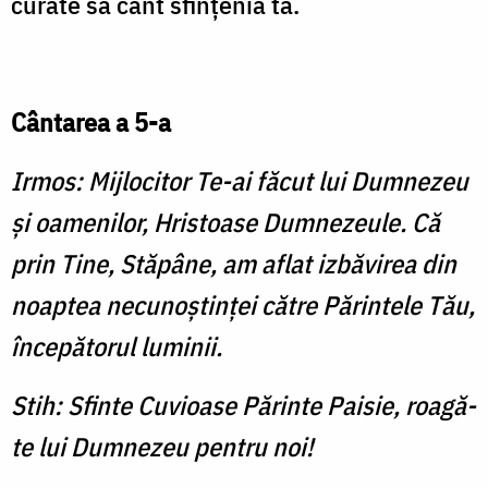
curate să cânt sfinţenia ta.
Cântarea a 5-a
Irmos: Mijlocitor Te-ai făcut lui Dumnezeu
şi oamenilor, Hristoase Dumnezeule. Că
prin Tine, Stăpâne, am aflat izbăvirea din
noaptea necunoştinţei către Părintele Tău,
începătorul luminii.
Stih: Sfinte Cuvioase Părinte Paisie, roagă-
te lui Dumnezeu pentru noi!