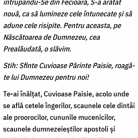
întrupându-Se din Fecioară, S-a arătat
nouă, ca să lumineze cele întunecate şi să
adune cele risipite. Pentru aceasta, pe
Născătoarea de Dumnezeu, cea
Prealăudată, o slăvim.
Stih: Sfinte Cuvioase Părinte Paisie, roagă-
te lui Dumnezeu pentru noi!
Te-ai înălţat, Cuvioase Paisie, acolo unde
se află cetele îngerilor, scaunele cele dintâi
ale proorocilor, cununile mucenicilor,
scaunele dumnezeieştilor apostoli şi