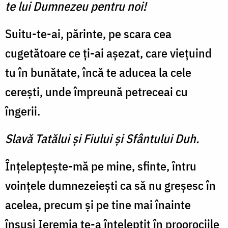
te lui Dumnezeu pentru noi!
Suitu-te-ai, părinte, pe scara cea
cugetătoare ce ţi-ai aşezat, care vieţuind
tu în bunătate, încă te aducea la cele
cereşti, unde împreună petreceai cu
îngerii.
Slavă Tatălui şi Fiului şi Sfântului Duh.
Înţelepţeşte-mă pe mine, sfinte, întru
voinţele dumnezeieşti ca să nu greşesc în
acelea, precum şi pe tine mai înainte
însuşi Ieremia te-a înţelepţit în proorociile