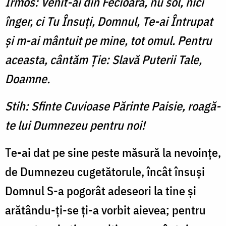
Irmos: Venit-ai din Fecioară, nu sol, nici
înger, ci Tu Însuţi, Domnul, Te-ai Întrupat
şi m-ai mântuit pe mine, tot omul. Pentru
aceasta, cântăm Ție: Slavă Puterii Tale,
Doamne.
Stih: Sfinte Cuvioase Părinte Paisie, roagă-
te lui Dumnezeu pentru noi!
Te-ai dat pe sine peste măsură la nevoinţe,
de Dumnezeu cugetătorule, încât însuşi
Domnul S-a pogorât adeseori la tine şi
arătându-ţi-se ţi-a vorbit aievea; pentru