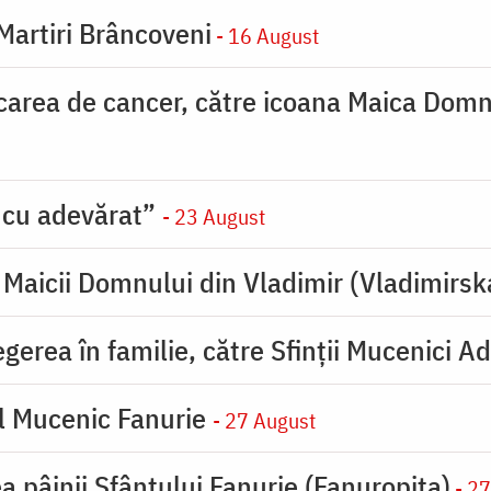
 Martiri Brâncoveni
- 16 August
carea de cancer, către icoana Maica Dom
 cu adevărat”
- 23 August
Maicii Domnului din Vladimir (Vladimirsk
erea în familie, către Sfinţii Mucenici Ad
l Mucenic Fanurie
- 27 August
a pâinii Sfântului Fanurie (Fanuropita)
- 27