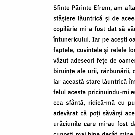
Sfinte Părinte Efrem, am aflat
sfâșiere lăuntrică și de ace
copilărie mi-a fost dat să vă
întunericului. Iar pe acești 
faptele, cuvintele și relele 
văzut adeseori fețe de oameni
biruințe ale urii, răzbunării,
iar această stare lăuntrică îm
felul acesta pricinuindu-mi e
cea sfântă, ridică-mă cu p
adevărat că poți săvârși ac
urâciunile care mi-au fost 
cunoști mai bine decât mine t