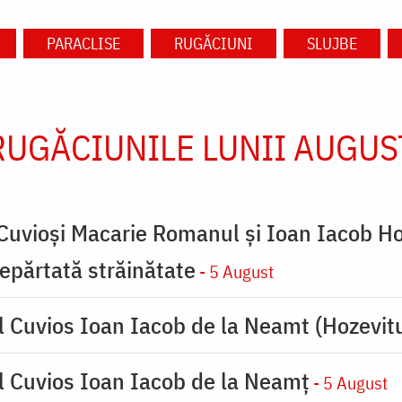
PARACLISE
RUGĂCIUNI
SLUJBE
RUGĂCIUNILE LUNII AUGUS
 Cuvioși Macarie Romanul și Ioan Iacob Ho
 depărtată străinătate
- 5 August
l Cuvios Ioan Iacob de la Neamt (Hozevitu
l Cuvios Ioan Iacob de la Neamț
- 5 August