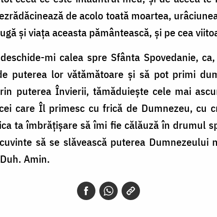
 dezrădăcinează de acolo toată moartea, urâciunea
ugă și viața aceasta pământească, și pe cea viito
 deschide-mi calea spre Sfânta Spovedanie, ca, 
de puterea lor vătămătoare și să pot primi du
prin puterea Învierii, tămăduiește cele mai ascu
 cei care Îl primesc cu frică de Dumnezeu, cu c
ica ta îmbrățișare să îmi fie călăuză în drumul sp
 cuvinte să se slăvească puterea Dumnezeului no
i Duh. Amin.