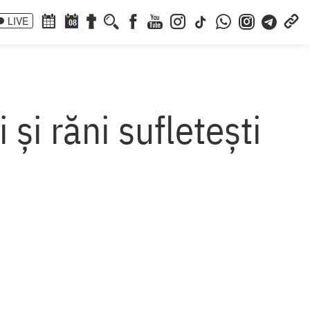
LIVE
08
și răni sufletești