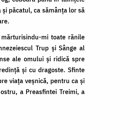
 și păcatul, ca sămânța lor să
are.
mărturisindu-mi toate rănile
mnezeiescul Trup și Sânge al
nse ale omului și ridică spre
redință și cu dragoste. Sfinte
re viața veșnică, pentru ca și
stru, a Preasfintei Treimi, a