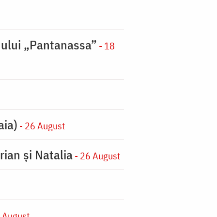
nului „Pantanassa”
- 18
aia)
- 26 August
rian şi Natalia
- 26 August
 August