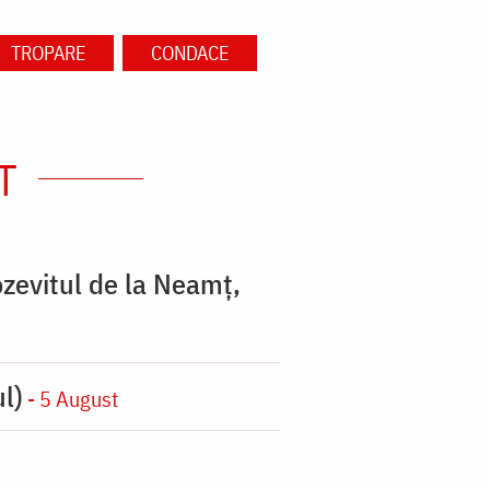
TROPARE
CONDACE
T
zevitul de la Neamț,
l)
- 5 August