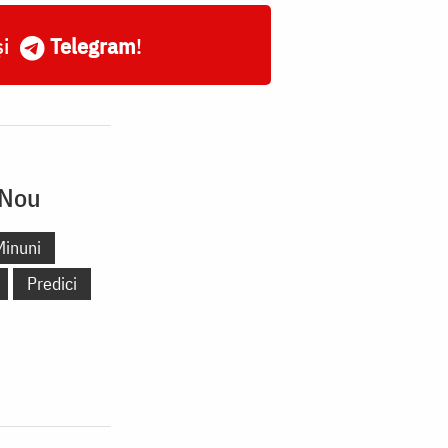
și
Telegram
!
 Nou
Minuni
Predici