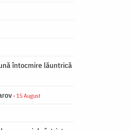
ună întocmire lăuntrică
arov
- 15 August