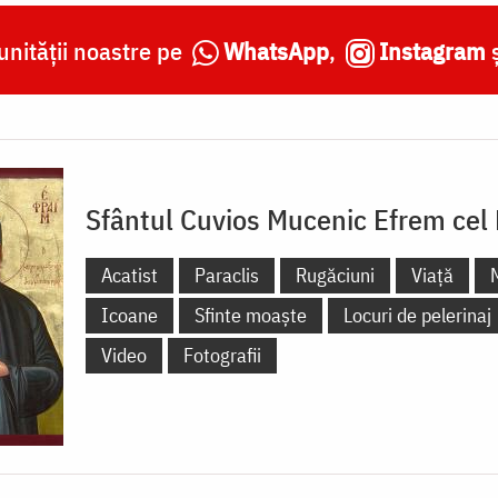
nității noastre pe
WhatsApp
,
Instagram
Sfântul Cuvios Mucenic Efrem cel
Acatist
Paraclis
Rugăciuni
Viață
Icoane
Sfinte moaște
Locuri de pelerinaj
Video
Fotografii