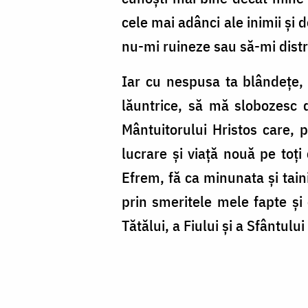
cele mai adânci ale inimii și
nu-mi ruineze sau să-mi distr
Iar cu nespusa ta blândețe,
lăuntrice, să mă slobozesc 
Mântuitorului Hristos care, 
lucrare și viață nouă pe toți
Efrem, fă ca minunata și tain
prin smeritele mele fapte și
Tătălui, a Fiului și a Sfântulu