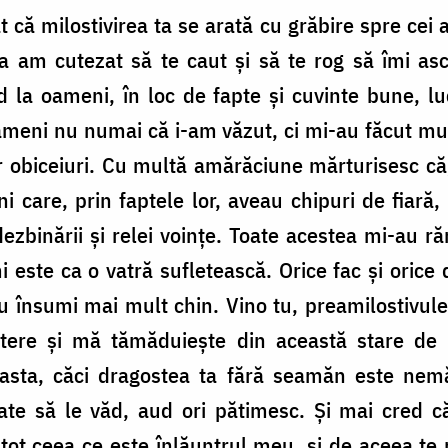
 că milostivirea ta se arată cu grăbire spre cei a
ea am cutezat să te caut și să te rog să îmi asc
d la oameni, în loc de fapte și cuvinte bune, lu
oameni nu numai că i-am văzut, ci mi-au făcut mu
lor obiceiuri. Cu multă amărăciune mărturisesc că,
 care, prin faptele lor, aveau chipuri de fiară, 
 dezbinării și relei voințe. Toate acestea mi-au răn
i este ca o vatră sufletească. Orice fac și orice 
u însumi mai mult chin. Vino tu, preamilostivul
utere și mă tămăduiește din această stare de 
easta, căci dragostea ta fără seamăn este ne
date să le văd, aud ori pătimesc. Și mai cred c
ot ceea ce este înlăuntrul meu, și de aceea te 