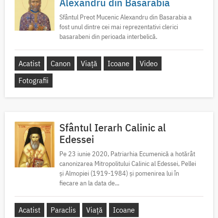
Alexandru din Basarabia
Sfântul Preot Mucenic Alexandru din Basarabia a
fost unul dintre cei mai reprezentativi clerici
basarabeni din perioada interbelică.
Acatist
Canon
Viață
Icoane
Video
Fotografii
Sfântul Ierarh Calinic al
Edessei
Pe 23 iunie 2020, Patriarhia Ecumenică a hotărât
canonizarea Mitropolitului Calinic al Edessei, Pellei
și Almopiei (1919-1984) și pomenirea lui în
fiecare an la data de...
Acatist
Paraclis
Viață
Icoane