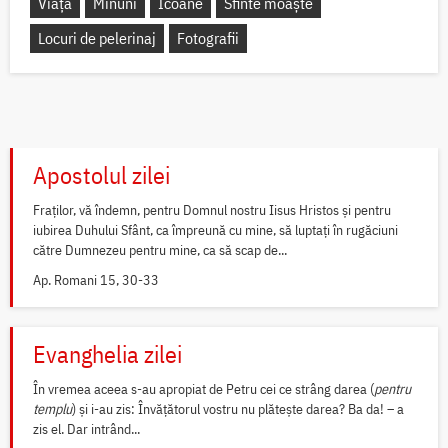
Viață
Minuni
Icoane
Sfinte moaște
Locuri de pelerinaj
Fotografii
Apostolul zilei
Fraților, vă îndemn, pentru Domnul nostru Iisus Hristos și pentru
iubirea Duhului Sfânt, ca împreună cu mine, să luptați în rugăciuni
către Dumnezeu pentru mine, ca să scap de...
Ap. Romani 15, 30-33
Evanghelia zilei
În vremea aceea s-au apropiat de Petru cei ce strâng darea (
pentru
templu
) și i-au zis: Învățătorul vostru nu plătește darea? Ba da! – a
zis el. Dar intrând...