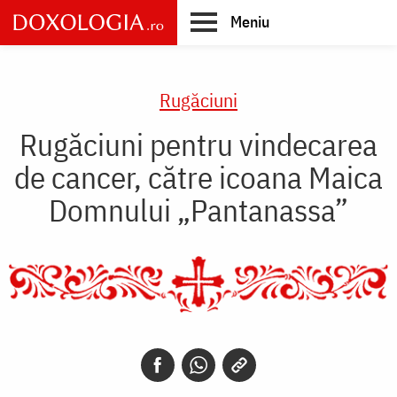
Skip
Meniu
to
main
Main
content
navigation
Rugăciuni
Rugăciuni pentru vindecarea
de cancer, către icoana Maica
Domnului „Pantanassa”