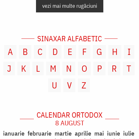
vezi mai multe rugăciuni
SINAXAR ALFABETIC
A
B
C
D
E
F
G
H
I
J
K
L
M
N
O
P
R
T
U
V
Z
CALENDAR ORTODOX
8 AUGUST
ianuarie
februarie
martie
aprilie
mai
iunie
iulie