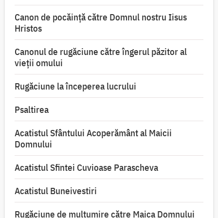
Canon de pocăință către Domnul nostru Iisus
Hristos
Canonul de rugăciune către îngerul păzitor al
vieții omului
Rugăciune la începerea lucrului
Psaltirea
Acatistul Sfântului Acoperământ al Maicii
Domnului
Acatistul Sfintei Cuvioase Parascheva
Acatistul Buneivestiri
Rugăciune de mulţumire către Maica Domnului