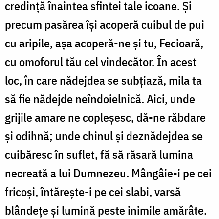
credinţă înaintea sfintei tale icoane. Şi
precum pasărea îşi acoperă cuibul de pui
cu aripile, aşa acoperă-ne şi tu, Fecioară,
cu omoforul tău cel vindecător. În acest
loc, în care nădejdea se subţiază, mila ta
să fie nădejde neîndoielnică. Aici, unde
grijile amare ne copleşesc, dă-ne răbdare
şi odihnă; unde chinul şi deznădejdea se
cuibăresc în suflet, fă să răsară lumina
necreată a lui Dumnezeu. Mângâie-i pe cei
fricoşi, întăreşte-i pe cei slabi, varsă
blândeţe şi lumină peste inimile amărâte.