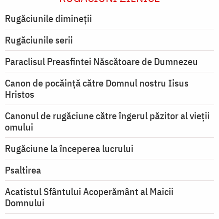
Rugăciunile dimineții
Rugăciunile serii
Paraclisul Preasfintei Născătoare de Dumnezeu
Canon de pocăință către Domnul nostru Iisus
Hristos
Canonul de rugăciune către îngerul păzitor al vieții
omului
Rugăciune la începerea lucrului
Psaltirea
Acatistul Sfântului Acoperământ al Maicii
Domnului