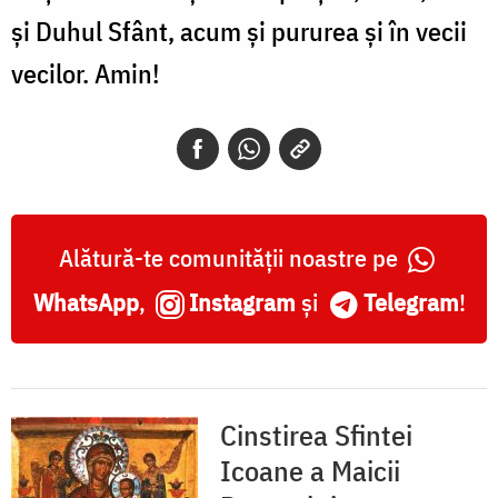
şi Duhul Sfânt, acum şi pururea şi în vecii
vecilor. Amin!
Alătură-te comunității noastre pe
WhatsApp
,
Instagram
și
Telegram
!
Cinstirea Sfintei
Icoane a Maicii