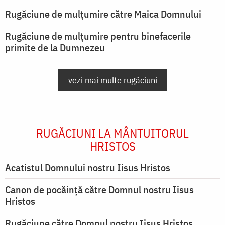
Rugăciune de mulţumire către Maica Domnului
Rugăciune de mulțumire pentru binefacerile
primite de la Dumnezeu
vezi mai multe rugăciuni
RUGĂCIUNI LA MÂNTUITORUL
HRISTOS
Acatistul Domnului nostru Iisus Hristos
Canon de pocăință către Domnul nostru Iisus
Hristos
Rugăciune către Domnul nostru Iisus Hristos,