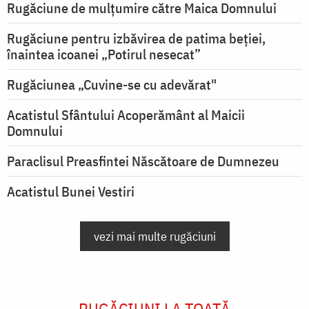
Rugăciune de mulţumire către Maica Domnului
Rugăciune pentru izbăvirea de patima beției,
înaintea icoanei „Potirul nesecat”
Rugăciunea „Cuvine-se cu adevărat"
Acatistul Sfântului Acoperământ al Maicii
Domnului
Paraclisul Preasfintei Născătoare de Dumnezeu
Acatistul Bunei Vestiri
vezi mai multe rugăciuni