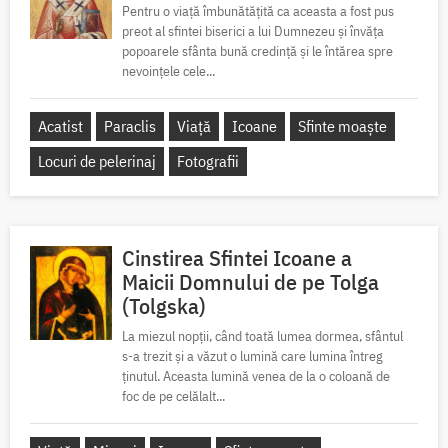
Pentru o viață îmbunătățită ca aceasta a fost pus
preot al sfintei biserici a lui Dumnezeu și învăța
popoarele sfânta bună credință și le întărea spre
nevoințele cele...
Acatist
Paraclis
Viață
Icoane
Sfinte moaște
Locuri de pelerinaj
Fotografii
Cinstirea Sfintei Icoane a
Maicii Domnului de pe Tolga
(Tolgska)
La miezul nopții, când toată lumea dormea, sfântul
s-a trezit și a văzut o lumină care lumina întreg
ținutul. Aceasta lumină venea de la o coloană de
foc de pe celălalt...