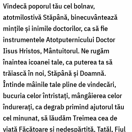
Vindecă poporul tău cel bolnav,
atotmilostivă Stăpână, binecuvântează
minţile şi inimile doctorilor, ca să fie
instrumentele Atotputernicului Doctor
Iisus Hristos, Mântuitorul. Ne rugăm
înaintea icoanei tale, ca puterea ta să
trăiască în noi, Stăpână şi Doamnă.
Întinde mâinile tale pline de vindecări,
bucuria celor întristaţi, mângâierea celor
îndureraţi, ca degrab primind ajutorul tău
cel minunat, să lăudăm Treimea cea de
viaţă Făcătoare şi nedespărţită, Tatăl, Fiul