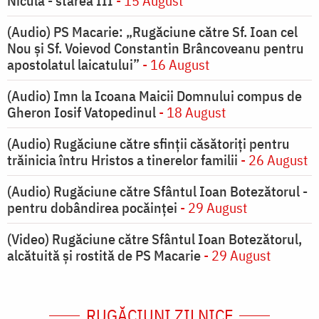
Nicula - starea III
- 15 August
(Audio) PS Macarie: „Rugăciune către Sf. Ioan cel
Nou și Sf. Voievod Constantin Brâncoveanu pentru
apostolatul laicatului”
- 16 August
(Audio) Imn la Icoana Maicii Domnului compus de
Gheron Iosif Vatopedinul
- 18 August
(Audio) Rugăciune către sfinții căsătoriți pentru
trăinicia întru Hristos a tinerelor familii
- 26 August
(Audio) Rugăciune către Sfântul Ioan Botezătorul -
pentru dobândirea pocăinței
- 29 August
(Video) Rugăciune către Sfântul Ioan Botezătorul,
alcătuită și rostită de PS Macarie
- 29 August
RUGĂCIUNI ZILNICE