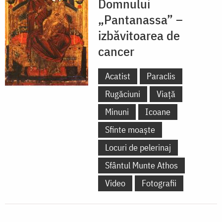
Domnului
„Pantanassa” –
izbăvitoarea de
cancer
Acatist
Paraclis
Rugăciuni
Viață
Minuni
Icoane
Sfinte moaște
Locuri de pelerinaj
Sfântul Munte Athos
Video
Fotografii