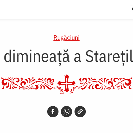
Rugăciuni
dimineață a Starețil