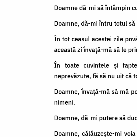
Doamne dă-mi să întâmpin cu l
Doamne, dă-mi întru totul să 
În tot ceasul acestei zile pov
această zi învaţă-mă să le prim
În toate cuvintele şi fapt
neprevăzute, fă să nu uit că t
Doamne, învaţă-mă să mă port 
nimeni.
Doamne, dă-mi putere să duc po
Doamne, călăuzeşte-mi voia 