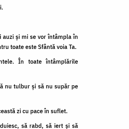
i.
i auzi şi mi se vor întâmpla în
ntru toate este Sfântă voia Ta.
tele. În toate întâmplările
să nu tulbur şi să nu supăr pe
eastă zi cu pace în suflet.
iesc, să rabd, să iert şi să