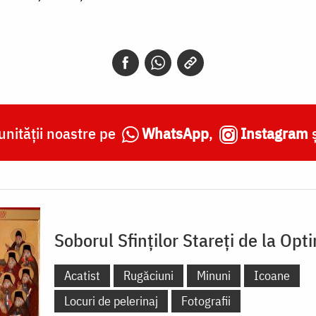
nității noastre pe
WhatsApp
,
Instagram
Soborul Sfinților Stareți de la Opt
Acatist
Rugăciuni
Minuni
Icoane
Locuri de pelerinaj
Fotografii