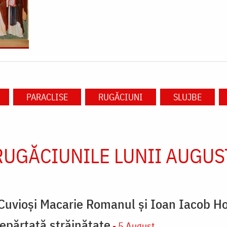
PARACLISE
RUGĂCIUNI
SLUJBE
RUGĂCIUNILE LUNII AUGUS
 Cuvioși Macarie Romanul și Ioan Iacob Ho
 depărtată străinătate
- 5 August