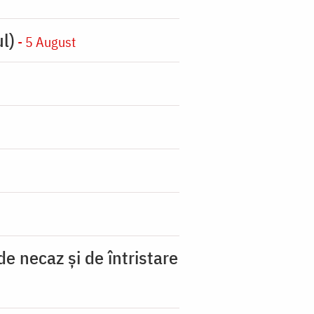
l)
- 5 August
 necaz şi de întristare