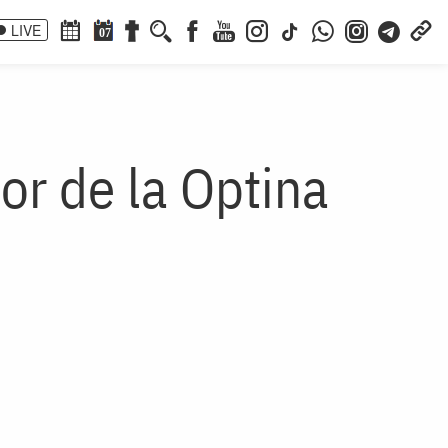
LIVE
07
or de la Optina