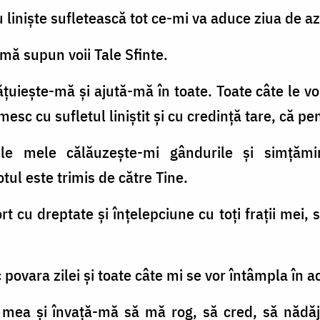
inişte sufletească tot ce-mi va aduce ziua de az
mă supun voii Tale Sfinte.
ăţuieşte-mă şi ajută-mă în toate. Toate câte le vo
esc cu sufletul liniştit şi cu credinţă tare, că pe
ele mele călăuzeşte-mi gândurile şi simţămin
otul este trimis de către Tine.
cu dreptate şi înţelepciune cu toţi fraţii mei, 
vara zilei şi toate câte mi se vor întâmpla în ac
mea şi învaţă-mă să mă rog, să cred, să nădăjdu