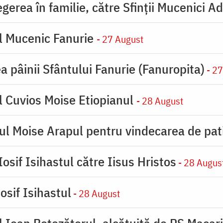
erea în familie, către Sfinţii Mucenici Ad
l Mucenic Fanurie
- 27 August
a pâinii Sfântului Fanurie (Fanuropita)
- 27
l Cuvios Moise Etiopianul
- 28 August
ul Moise Arapul pentru vindecarea de pat
osif Isihastul către Iisus Hristos
- 28 Augus
osif Isihastul
- 28 August
 Ioan Botezătorul, alcătuită de PS Macar