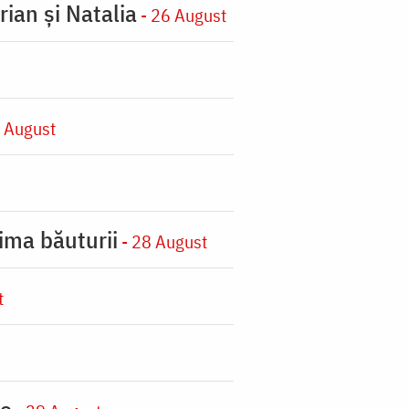
rian şi Natalia
- 26 August
 August
ima băuturii
- 28 August
t
ie