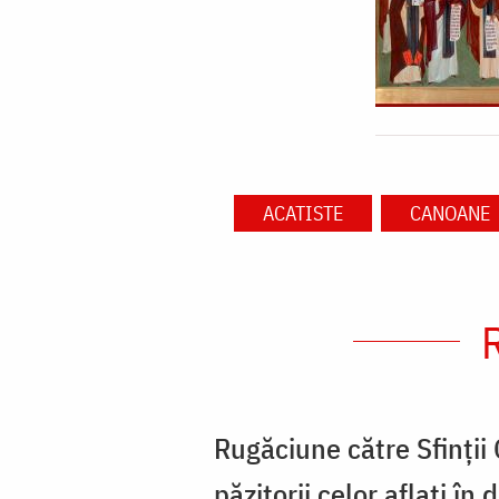
ACATISTE
CANOANE
Rugăciune către Sfinții
păzitorii celor aflați în