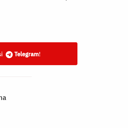
și
Telegram
!
ina