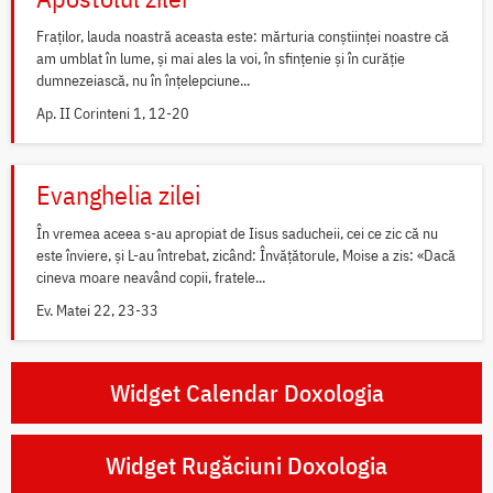
Fraților, lauda noastră aceasta este: mărturia conștiinței noastre că
am umblat în lume, și mai ales la voi, în sfințenie și în curăție
dumnezeiască, nu în înțelepciune...
Ap. II Corinteni 1, 12-20
Evanghelia zilei
În vremea aceea s-au apropiat de Iisus saducheii, cei ce zic că nu
este înviere, și L-au întrebat, zicând: Învățătorule, Moise a zis: «Dacă
cineva moare neavând copii, fratele...
Ev. Matei 22, 23-33
Widget Calendar Doxologia
Widget Rugăciuni Doxologia