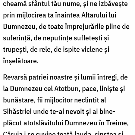
cheamă sfântul tău nume, și ne izbăvește
prin mijlocirea ta înaintea Altarului lui
Dumnezeu, de toate împrejurările pline de
suferință, de neputințe sufletești și
trupești, de rele, de ispite viclene și
înșelătoare.
Revarsă patriei noastre și lumii întregi, de
la Dumnezeu cel Atotbun, pace, liniște și
bunăstare, fii mijlocitor neclintit al
Sihăstriei unde te-ai nevoit și ai bine-
plăcut atotslăvitului Dumnezeu în Treime,
Căruia i se cuvine toată lauda, cinstea și