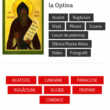
la Optina
Acatist
Rugăciuni
Viață
Minuni
Icoane
Locuri de pelerinaj
Sfântul Munte Athos
Video
Fotografii
ACATISTE
CANOANE
PARACLISE
RUGĂCIUNI
SLUJBE
TROPARE
CONDACE