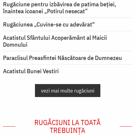
Rugăciune pentru izbăvirea de patima beției,
înaintea icoanei „Potirul nesecat”
Rugăciunea „Cuvine-se cu adevărat"
Acatistul Sfântului Acoperământ al Maicii
Domnului
Paraclisul Preasfintei Născătoare de Dumnezeu
Acatistul Bunei Vestiri
vezi mai multe rugăciuni
RUGĂCIUNI LA TOATĂ
TREBUINȚA