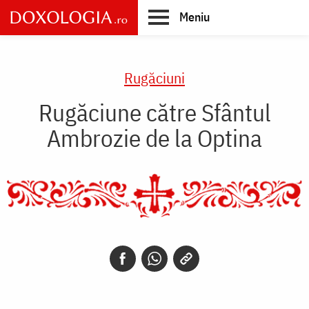
Skip
Meniu
to
main
Main
content
navigation
Rugăciuni
Rugăciune către Sfântul
Ambrozie de la Optina