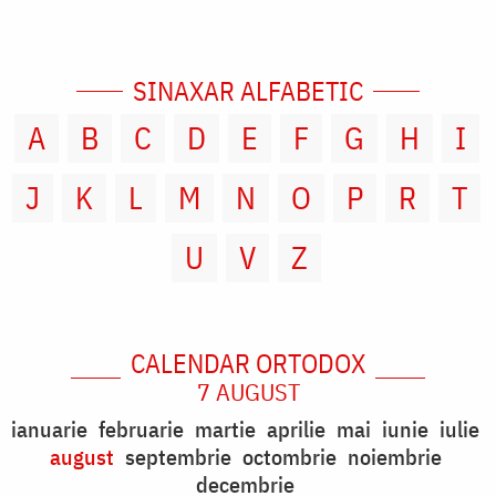
SINAXAR ALFABETIC
A
B
C
D
E
F
G
H
I
J
K
L
M
N
O
P
R
T
U
V
Z
CALENDAR ORTODOX
7 AUGUST
ianuarie
februarie
martie
aprilie
mai
iunie
iulie
august
septembrie
octombrie
noiembrie
decembrie