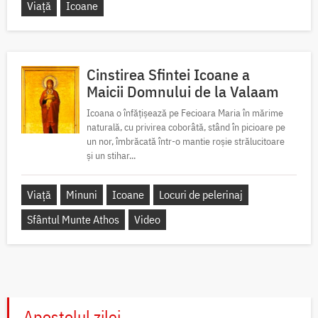
Viață
Icoane
Cinstirea Sfintei Icoane a
Maicii Domnului de la Valaam
Icoana o înfățișează pe Fecioara Maria în mărime
naturală, cu privirea coborâtă, stând în picioare pe
un nor, îmbrăcată într-o mantie roșie strălucitoare
și un stihar...
Viață
Minuni
Icoane
Locuri de pelerinaj
Sfântul Munte Athos
Video
Apostolul zilei