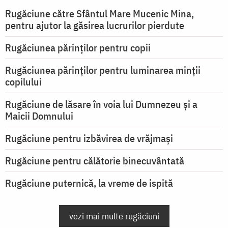
Rugăciune către Sfântul Mare Mucenic Mina,
pentru ajutor la găsirea lucrurilor pierdute
Rugăciunea părinților pentru copii
Rugăciunea părinților pentru luminarea minţii
copilului
Rugăciune de lăsare în voia lui Dumnezeu şi a
Maicii Domnului
Rugăciune pentru izbăvirea de vrăjmași
Rugăciune pentru călătorie binecuvântată
Rugăciune puternică, la vreme de ispită
vezi mai multe rugăciuni