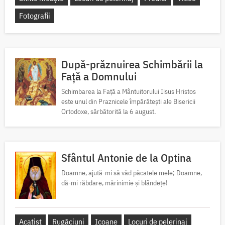
Fotografii
După-prăznuirea Schimbării la
Față a Domnului
Schimbarea la Față a Mântuitorului Iisus Hristos
este unul din Praznicele împărătești ale Bisericii
Ortodoxe, sărbătorită la 6 august.
Sfântul Antonie de la Optina
Doamne, ajută-mi să văd păcatele mele; Doamne,
dă-mi răbdare, mărinimie şi blândeţe!
Acatist
Rugăciuni
Icoane
Locuri de pelerinaj