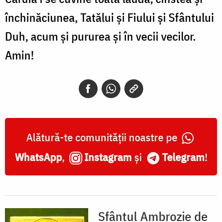
închinăciunea, Tatălui și Fiului și Sfântului
Duh, acum și pururea și în vecii vecilor.
Amin!
Alătură-te comunității noastre pe
WhatsApp
,
Instagram
și
Telegram
!
Sfântul Ambrozie de