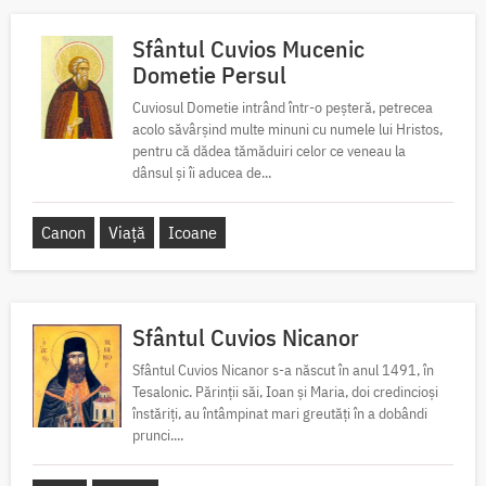
Sfântul Cuvios Mucenic
Dometie Persul
Cuviosul Dometie intrând într-o peșteră, petrecea
acolo săvârșind multe minuni cu numele lui Hristos,
pentru că dădea tămăduiri celor ce veneau la
dânsul și îi aducea de...
Canon
Viață
Icoane
Sfântul Cuvios Nicanor
Sfântul Cuvios Nicanor s-a născut în anul 1491, în
Tesalonic. Părinții săi, Ioan și Maria, doi credincioși
înstăriți, au întâmpinat mari greutăți în a dobândi
prunci....