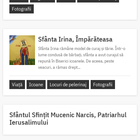
Fotografii
Sfânta Irina, Împărăteasa
Sfânta Irina rămâne model de curaj și tărie. Într-o
lume condusă de bărbați, sfânta a avut curajul să
repună în Biserici icoanele. De aceea, peste
veacuri, a rămas drept...
Viață
Icoane
Locuri de pelerinaj
Fotografii
Sfântul Sfinţit Mucenic Narcis, Patriarhul
Ierusalimului