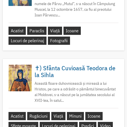
numele de Pârvu „Mutul”, s-a născut în Câmpulung
Muscel, la 12 octombrie 1657, ca fiu al preotului
Ioan Pârvescu...
Acatist
Paraclis
Viață
Icoane
Locuri de pelerinaj
Fotografii
✝) Sfânta Cuvioasă Teodora de
la Sihla
Această floare duhovnicească și mireasă a lui
Hristos, pe care a odrăslit-o pământul binecuvântat
al Moldovei, s-a născut pe la jumătatea secolului al
XVII-lea, în satul...
Acatist
Rugăciuni
Viață
Minuni
Icoane
Sfinte moaște
Locuri de pelerinaj
Predici
Video