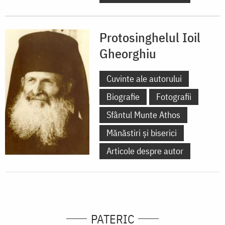
Protosinghelul Ioil
Gheorghiu
Cuvinte ale autorului
Biografie
Fotografii
Sfântul Munte Athos
Mănăstiri și biserici
Articole despre autor
PATERIC