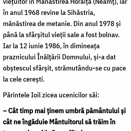
vieţuitor în Mănăstirea Horaiţa (Neamţ), iar
în anul 1968 revine la Sihăstria,
mănăstirea de metanie. Din anul 1978 şi
până la sfârşitul vieţii sale a fost bolnav.
Iar la 12 iunie 1986, în dimineaţa
praznicului Înălţării Domnului, şi-a dat
obştescul sfârşit, strămutându-se cu pace
la cele cereşti.
Părintele Ioil zicea ucenicilor săi:
– Cât timp mai ţinem umbră pământului şi
cât ne îngăduie Mântuitorul să trăim în