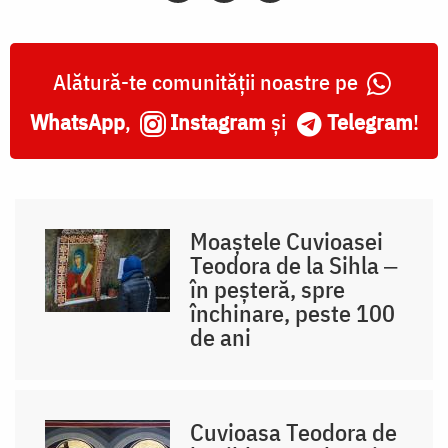
Alătură-te comunității noastre pe
WhatsApp
,
Instagram
și
Telegram
!
Moaștele Cuvioasei
Teodora de la Sihla ‒
în peșteră, spre
închinare, peste 100
de ani
Cuvioasa Teodora de