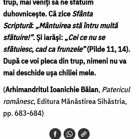
trup, mai veniţi să ne sfătuim
duhovniceşte. Că zice
Sfânta
Scriptură
:
„Mântuirea stă întru multă
sfătuire!”
. Şi iarăşi: „
Cei ce nu se
sfătuiesc, cad ca frunzele”
(Pilde 11, 14).
După ce voi pleca din trup, nimeni nu va
mai deschide uşa chiliei mele.
(
Arhimandritul Ioanichie Bălan
,
Patericul
românesc
, Editura Mănăstirea Sihăstria,
pp. 683-684)