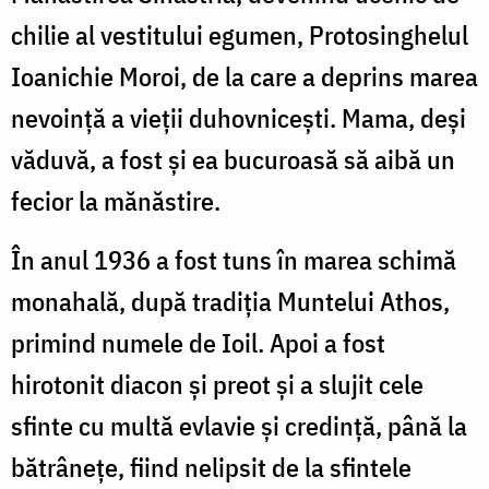
chilie al vestitului egumen, Protosinghelul
Ioanichie Moroi, de la care a deprins marea
nevoinţă a vieţii duhovniceşti. Mama, deşi
văduvă, a fost şi ea bucuroasă să aibă un
fecior la mănăstire.
În anul 1936 a fost tuns în marea schimă
monahală, după tradiţia Muntelui Athos,
primind numele de Ioil. Apoi a fost
hirotonit diacon şi preot şi a slujit cele
sfinte cu multă evlavie şi credinţă, până la
bătrâneţe, fiind nelipsit de la sfintele