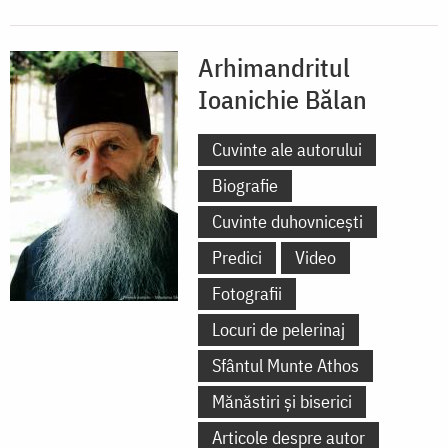
Arhimandritul
Ioanichie Bălan
Cuvinte ale autorului
Biografie
Cuvinte duhovnicești
Predici
Video
Fotografii
Locuri de pelerinaj
Sfântul Munte Athos
Mănăstiri și biserici
Articole despre autor