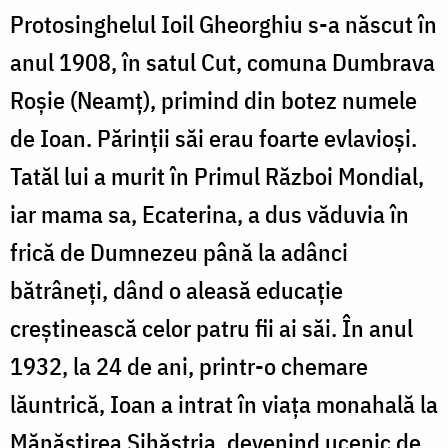
Protosinghelul Ioil Gheorghiu s-a născut în
anul 1908, în satul Cut, comuna Dumbrava
Roşie (Neamţ), primind din botez numele
de Ioan. Părinţii săi erau foarte evlavioşi.
Tatăl lui a murit în Primul Război Mondial,
iar mama sa, Ecaterina, a dus văduvia în
frică de Dumnezeu până la adânci
bătrâneţi, dând o aleasă educaţie
creştinească celor patru fii ai săi. În anul
1932, la 24 de ani, printr-o chemare
lăuntrică, Ioan a intrat în viaţa monahală la
Mănăstirea Sihăstria, devenind ucenic de