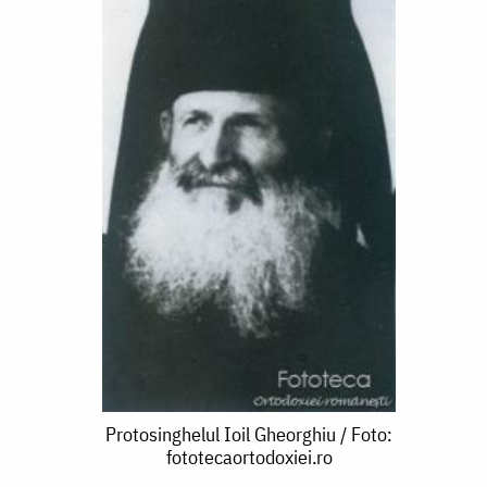
Protosinghelul
Protosinghelul Ioil Gheorghiu / Foto:
fototecaortodoxiei.ro
Ioil