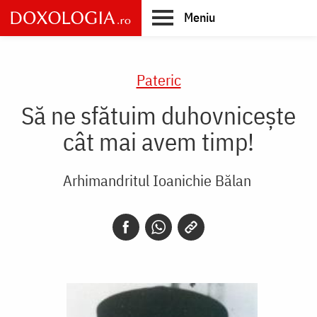
Skip
Meniu
to
main
Main
content
navigation
Pateric
Să ne sfătuim duhovnicește
cât mai avem timp!
Arhimandritul Ioanichie Bălan