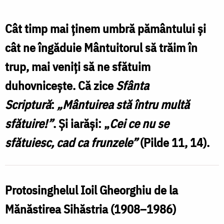
Gheorghiu
/
Cât timp mai ţinem umbră pământului şi
Foto:
cât ne îngăduie Mântuitorul să trăim în
fototecaortodoxiei.ro
trup, mai veniţi să ne sfătuim
duhovniceşte. Că zice
Sfânta
Scriptură
:
„Mântuirea stă întru multă
sfătuire!”
. Şi iarăşi: „
Cei ce nu se
sfătuiesc, cad ca frunzele”
(Pilde 11, 14).
Protosinghelul Ioil Gheorghiu de la
Mănăstirea Sihăstria (1908–1986)