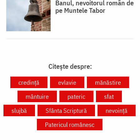
Banul, nevoitorul român de
pe Muntele Tabor
Citește despre:
credință
evlavie
mănăstire
mântuire
pateric
sfat
slujbă
Sfânta Scriptură
nevoință
Patericul românesc