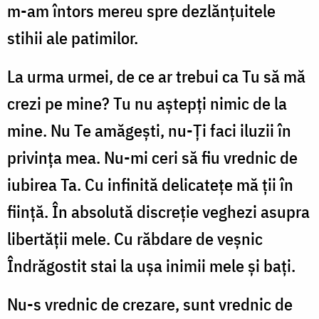
m-am întors mereu spre dezlănțuitele
stihii ale patimilor.
La urma urmei, de ce ar trebui ca Tu să mă
crezi pe mine? Tu nu aștepți nimic de la
mine. Nu Te amăgești, nu-Ți faci iluzii în
privința mea. Nu-mi ceri să fiu vrednic de
iubirea Ta. Cu infinită delicatețe mă ții în
ființă. În absolută discreție veghezi asupra
libertății mele. Cu răbdare de veșnic
Îndrăgostit stai la ușa inimii mele și bați.
Nu-s vrednic de crezare, sunt vrednic de