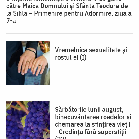
către Maica Domnului și Sfânta Teodora de
la Sihla – Primenire pentru Adormire, ziua a
7-a
Vremelnica sexualitate și
rostul ei (I)
Sărbătorile lunii august,
binecuvântarea roadelor și
chemarea la sfințirea vieții
| Credința fără superstiții
(27)