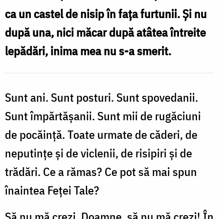
ca un castel de nisip în fața furtunii. Și nu
după una, nici măcar după atâtea întreite
lepădări, inima mea nu s-a smerit.
Sunt ani. Sunt posturi. Sunt spovedanii.
Sunt împărtășanii. Sunt mii de rugăciuni
de pocăință. Toate urmate de căderi, de
neputințe și de viclenii, de risipiri și de
trădări. Ce a rămas? Ce pot să mai spun
înaintea Feței Tale?
Să nu mă crezi, Doamne, să nu mă crezi! În