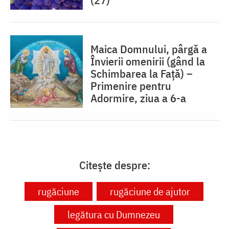
Maica Domnului, pârgă a
Învierii omenirii (gând la
Schimbarea la Față) –
Primenire pentru
Adormire, ziua a 6-a
Citește despre:
rugăciune
rugăciune de ajutor
legătura cu Dumnezeu