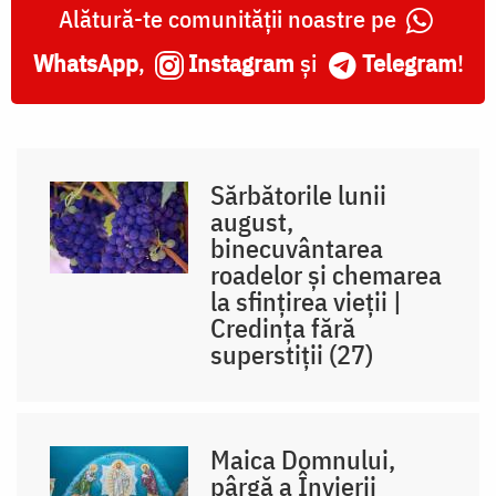
Alătură-te comunității noastre pe
WhatsApp
,
Instagram
și
Telegram
!
Sărbătorile lunii
august,
binecuvântarea
roadelor și chemarea
la sfințirea vieții |
Credința fără
superstiții (27)
Maica Domnului,
pârgă a Învierii