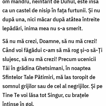
om mândru, neîntărit de Duhul, este însă
ca un castel de nisip în fața furtunii. Și nu
după una, nici măcar după atâtea întreite
lepădări, inima mea nu s-a smerit.
Să nu mă crezi, Doamne, să nu mă crezi!
Când voi făgădui c-am să mă rog și-o să-Ți
slujesc, să nu mă crezi! Precum ucenicii
Tăi în grădina Ghetsimani, în noaptea
Sfintelor Tale Pătimiri, mă las toropit de
somnul grijilor sau de cel al negrijilor. Și pe
Tine Te voi lăsa tot Singur, cu brațele
întinse în gol.