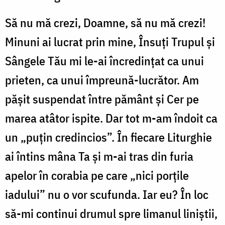
Să nu mă crezi, Doamne, să nu mă crezi!
Minuni ai lucrat prin mine, Însuți Trupul și
Sângele Tău mi le-ai încredințat ca unui
prieten, ca unui împreună-lucrător. Am
pășit suspendat între pământ și Cer pe
marea atâtor ispite. Dar tot m-am îndoit ca
un „puțin credincios”. În fiecare Liturghie
ai întins mâna Ta și m-ai tras din furia
apelor în corabia pe care „nici porțile
iadului” nu o vor scufunda. Iar eu? În loc
să-mi continui drumul spre limanul liniștii,