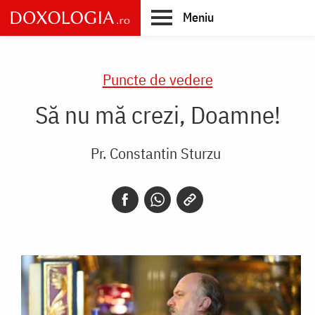
Skip
Meniu
to
main
Main
content
navigation
Puncte de vedere
Să nu mă crezi, Doamne!
Pr. Constantin Sturzu