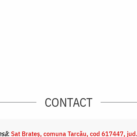
CONTACT
esă
:
Sat Brateș, comuna Tarcău, cod 617447, jud