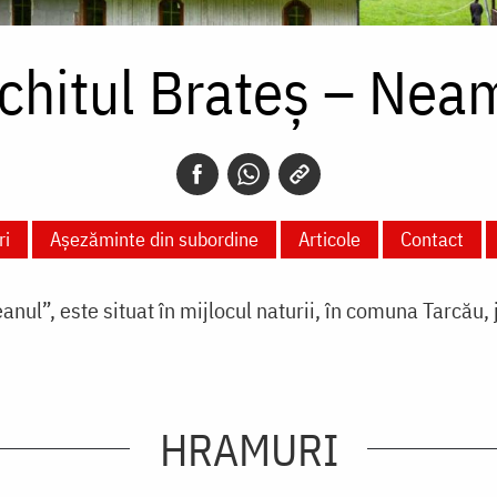
chitul Brateș – Nea
ri
Așezăminte din subordine
Articole
Contact
anul”, este situat în mijlocul naturii, în comuna Tarcău,
HRAMURI