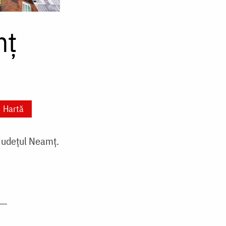
mț
Hartă
 județul Neamț.