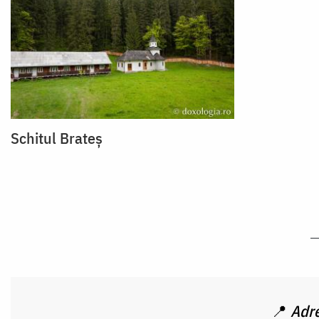
Schitul Brateș
📍
Adr