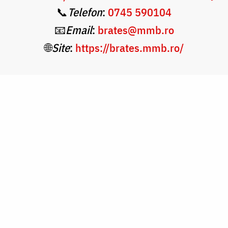
📞
Telefon
:
0745 590104
📧
Email
:
brates@mmb.ro
🌐
Site
:
https://brates.mmb.ro/