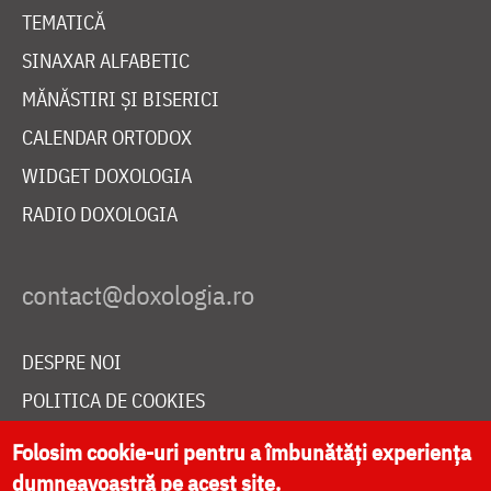
TEMATICĂ
SINAXAR ALFABETIC
MĂNĂSTIRI ȘI BISERICI
CALENDAR ORTODOX
WIDGET DOXOLOGIA
RADIO DOXOLOGIA
DESPRE NOI
POLITICA DE COOKIES
DONEAZĂ ONLINE PENTRU CATEDRALA NAȚIONALĂ
Folosim cookie-uri pentru a îmbunătăți experiența
dumneavoastră pe acest site.