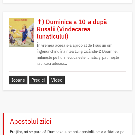
✝) Duminica a 10-a după
Rusalii (Vindecarea
lunaticului)
În vremea aceea s-a apropiat de Iisus un om,
îngenunchind înaintea Lui și zicându-I: Doamne,
miluiește pe fiul meu, că este lunatic și pătimește
rău, căci adesea...
Icoane
Predici
Video
Apostolul zilei
Fraților, mi se pare că Dumnezeu, pe noi, apostolii, ne-a arătat ca pe