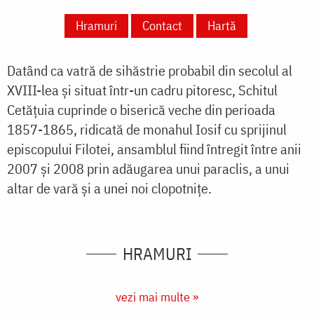
Hramuri
Contact
Hartă
Datând ca vatră de sihăstrie probabil din secolul al
XVIII-lea și situat într-un cadru pitoresc, Schitul
Cetățuia cuprinde o biserică veche din perioada
1857-1865, ridicată de monahul Iosif cu sprijinul
episcopului Filotei, ansamblul fiind întregit între anii
2007 și 2008 prin adăugarea unui paraclis, a unui
altar de vară și a unei noi clopotnițe.
HRAMURI
vezi mai multe »