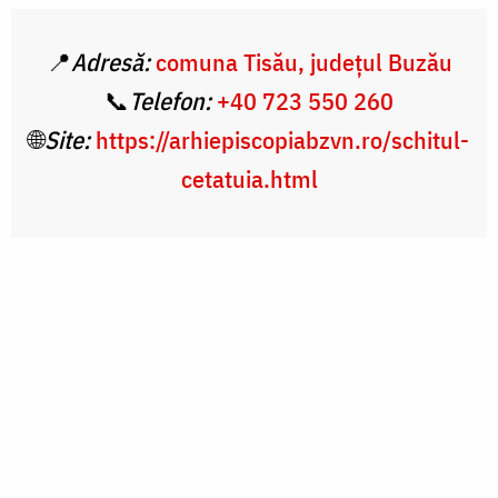
📍
Adresă:
comuna Tisău, județul Buzău
📞
Telefon:
+40 723 550 260
🌐
Site:
https://arhiepiscopiabzvn.ro/schitul-
cetatuia.html