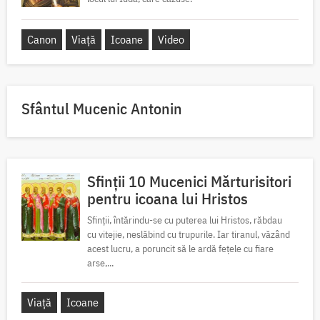
Canon
Viață
Icoane
Video
Sfântul Mucenic Antonin
Sfinții 10 Mucenici Mărturisitori
pentru icoana lui Hristos
Sfinții, întărindu-se cu puterea lui Hristos, răbdau
cu vitejie, neslăbind cu trupurile. Iar tiranul, văzând
acest lucru, a poruncit să le ardă fețele cu fiare
arse,...
Viață
Icoane