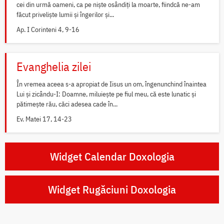
cei din urmă oameni, ca pe niște osândiți la moarte, fiindcă ne-am
făcut priveliște lumii și îngerilor și...
Ap. I Corinteni 4, 9-16
Evanghelia zilei
În vremea aceea s-a apropiat de Iisus un om, îngenunchind înaintea
Lui și zicându-I: Doamne, miluiește pe fiul meu, că este lunatic și
pătimește rău, căci adesea cade în...
Ev. Matei 17, 14-23
Widget Calendar Doxologia
Widget Rugăciuni Doxologia