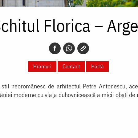
chitul Florica – Arg
Hramuri
Contact
Hartă
 în stil neoromânesc de arhitectul Petre Antonescu, 
niei moderne cu viața duhovnicească a micii obști de m