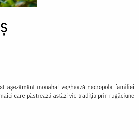
eș
acest așezământ monahal veghează necropola familiei
aici care păstrează astăzi vie tradiția prin rugăciune