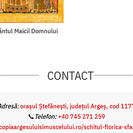
ntul Maicii Domnului
CONTACT
Adresă:
orașul Ștefănești, județul Argeș, cod 11
📞
Telefon:
+40 745 271 259
scopiaargesuluisimuscelului.ro/schitul-florica-sf