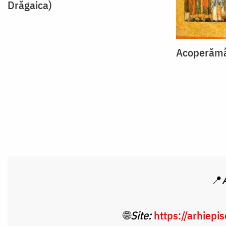
Drăgaica)
Acoperămâ
📍
🌐
Site:
https://arhiepi