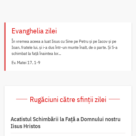
Evanghelia zilei
În vremea aceea a luat Iisus cu Sine pe Petru și pe Iacov și pe
Ioan, fratele lui, și i-a dus într-un munte înalt, de o parte. Și S-a
schimbat la față înaintea lor...
Ev. Matei 17, 1-9
Rugăciuni către sfinții zilei
Acatistul Schimbării la Faţă a Domnului nostru
Iisus Hristos