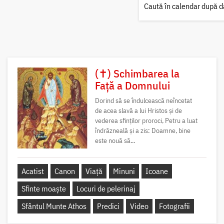
Caută în calendar după d
(✝) Schimbarea la
Față a Domnului
Dorind să se îndulcească neîncetat
de acea slavă a lui Hristos și de
vederea sfinților proroci, Petru a luat
îndrăzneală și a zis: Doamne, bine
este nouă să...
Acatist
Canon
Viață
Minuni
Icoane
Sfinte moaște
Locuri de pelerinaj
Sfântul Munte Athos
Predici
Video
Fotografii