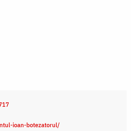
7717
antul-ioan-botezatorul/