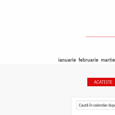
ianuarie
februarie
martie
ACATISTE