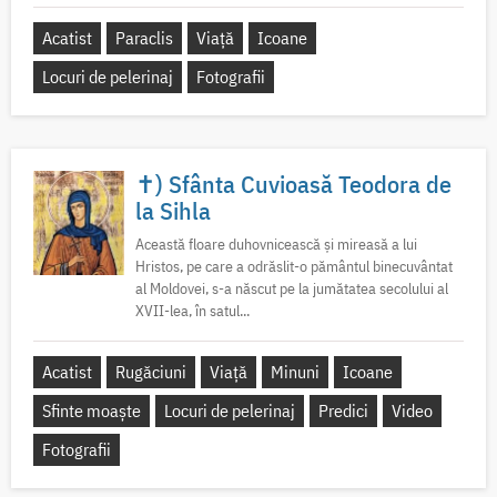
Acatist
Paraclis
Viață
Icoane
Locuri de pelerinaj
Fotografii
✝) Sfânta Cuvioasă Teodora de
la Sihla
Această floare duhovnicească și mireasă a lui
Hristos, pe care a odrăslit-o pământul binecuvântat
al Moldovei, s-a născut pe la jumătatea secolului al
XVII-lea, în satul...
Acatist
Rugăciuni
Viață
Minuni
Icoane
Sfinte moaște
Locuri de pelerinaj
Predici
Video
Fotografii