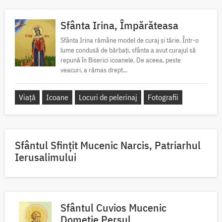
Sfânta Irina, Împărăteasa
Sfânta Irina rămâne model de curaj și tărie. Într-o
lume condusă de bărbați, sfânta a avut curajul să
repună în Biserici icoanele. De aceea, peste
veacuri, a rămas drept...
Viață
Icoane
Locuri de pelerinaj
Fotografii
Sfântul Sfinţit Mucenic Narcis, Patriarhul
Ierusalimului
Sfântul Cuvios Mucenic
Dometie Persul