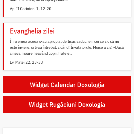
Ap. II Corinteni 1, 12-20
Evanghelia zilei
În vremea aceea s-au apropiat de Iisus saducheii, cei ce zic că nu
este înviere, și L-au întrebat, zicând: Învățătorule, Moise a zis: «Dacă
cineva moare neavând copii, fratele...
Ev. Matei 22, 23-33
Widget Calendar Doxologia
Widget Rugăciuni Doxologia