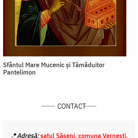
Sfântul Mare Mucenic și Tămăduitor
Pantelimon
CONTACT
📍
Adresă:
satul Săseni, comuna Vernești,