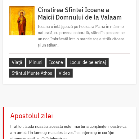
Cinstirea Sfintei Icoane a
Maicii Domnului de la Valaam
Icoana o înfățișează pe Fecioara Maria în mărime
naturală, cu privirea coborâtă, stând în picioare pe
un nor, îmbrăcată într-o mantie roșie strălucitoare
și un stihar...
Viață
Minuni
Icoane
Locuri de pelerinaj
Sfântul Munte Athos
Video
Apostolul zilei
Fraților, lauda noastră aceasta este: mărturia conștiinței noastre că
am umblat în lume, și mai ales la voi, în sfințenie și în curăție
dumnezeiască, nu în înțelepciune...