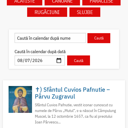
ACATISTE
CANOANE
PARACLISE
RUGĂCIUNI
SLUJBE
Caută în calendar după dată
✝) Sfântul Cuvios Pafnutie –
Pârvu Zugravul
Sfântul Cuvios Pafnutie, vestit iconar cunoscut cu
numele de Pârvu „Mutul”, s-a născut în Câmpulung
Muscel, la 12 octombrie 1657, ca fiu al preotului
Ioan Pârvescu...