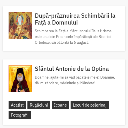
După-prăznuirea Schimbării la
Față a Domnului
Schimbarea la Față a Mântuitorului Iisus Hristos
este unul din Praznicele împărătești ale Bisericii
Ortodoxe, sărbătorită la 6 august.
Sfântul Antonie de la Optina
Doamne, ajută-mi să văd păcatele mele; Doamne,
dă-mi răbdare, mărinimie şi blândeţe!
Acatist
Rugăciuni
Icoane
Locuri de pelerinaj
Fotografii