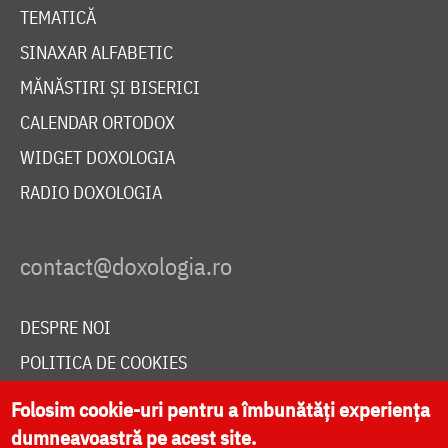
TEMATICĂ
SINAXAR ALFABETIC
MĂNĂSTIRI ȘI BISERICI
CALENDAR ORTODOX
WIDGET DOXOLOGIA
RADIO DOXOLOGIA
DESPRE NOI
POLITICA DE COOKIES
DONEAZĂ ONLINE PENTRU CATEDRALA NAȚIONALĂ
Folosim cookie-uri pentru a îmbunătăți experiența
dumneavoastră pe acest site.