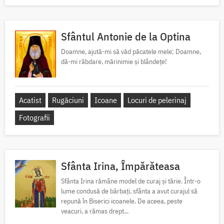
Sfântul Antonie de la Optina
Doamne, ajută-mi să văd păcatele mele; Doamne,
dă-mi răbdare, mărinimie şi blândeţe!
Acatist
Rugăciuni
Icoane
Locuri de pelerinaj
Fotografii
Sfânta Irina, Împărăteasa
Sfânta Irina rămâne model de curaj și tărie. Într-o
lume condusă de bărbați, sfânta a avut curajul să
repună în Biserici icoanele. De aceea, peste
veacuri, a rămas drept...