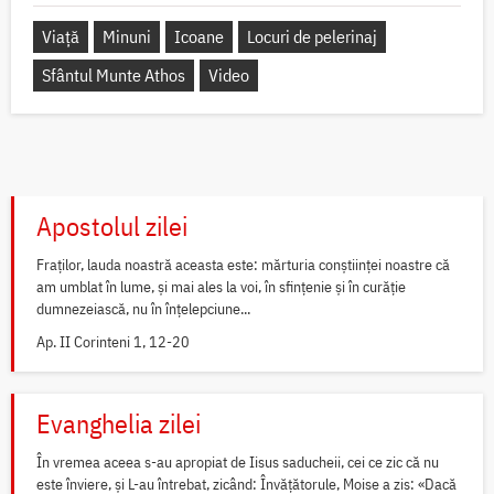
Viață
Minuni
Icoane
Locuri de pelerinaj
Sfântul Munte Athos
Video
Apostolul zilei
Fraților, lauda noastră aceasta este: mărturia conștiinței noastre că
am umblat în lume, și mai ales la voi, în sfințenie și în curăție
dumnezeiască, nu în înțelepciune...
Ap. II Corinteni 1, 12-20
Evanghelia zilei
În vremea aceea s-au apropiat de Iisus saducheii, cei ce zic că nu
este înviere, și L-au întrebat, zicând: Învățătorule, Moise a zis: «Dacă