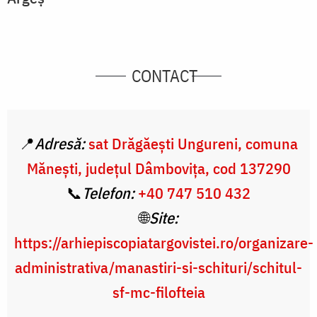
CONTACT
📍
Adresă:
sat Drăgăești Ungureni, comuna
Mănești, județul Dâmbovița, cod 137290
📞
Telefon:
+40 747 510 432
🌐
Site:
https://arhiepiscopiatargovistei.ro/organizare-
administrativa/manastiri-si-schituri/schitul-
sf-mc-filofteia