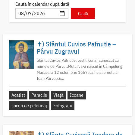
Caută în calendar după dată
✝) Sfântul Cuvios Pafnutie –
Pârvu Zugravul
Sfântul Cuvios Pafnutie, vestit iconar cunoscut cu
numele de Pârvu „Mutul”, s-a născut în Câmpulung
Muscel, la 12 octombrie 1657, ca fiu al preotului
Ioan Pârvescu...
Acatist
Paraclis
Viață
Icoane
Locuri de pelerinaj
Fotografii
✝) Sfânta Cuvioasă Teodora de