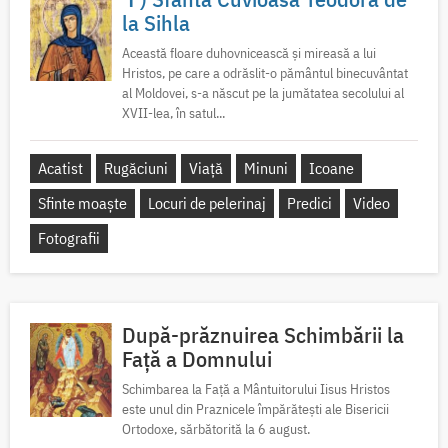
la Sihla
Această floare duhovnicească și mireasă a lui
Hristos, pe care a odrăslit-o pământul binecuvântat
al Moldovei, s-a născut pe la jumătatea secolului al
XVII-lea, în satul...
Acatist
Rugăciuni
Viață
Minuni
Icoane
Sfinte moaște
Locuri de pelerinaj
Predici
Video
Fotografii
După-prăznuirea Schimbării la
Față a Domnului
Schimbarea la Față a Mântuitorului Iisus Hristos
este unul din Praznicele împărătești ale Bisericii
Ortodoxe, sărbătorită la 6 august.