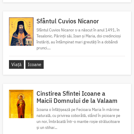
Sfântul Cuvios Nicanor
Sfântul Cuvios Nicanor s-a născut în anul 1491, în
Tesalonic. Părinții săi, Ioan și Maria, doi credincioși
înstăriți, au întâmpinat mari greutăți în a dobândi
prunci....
Viață
Icoane
Cinstirea Sfintei Icoane a
Maicii Domnului de la Valaam
Icoana o înfățișează pe Fecioara Maria în mărime
naturală, cu privirea coborâtă, stând în picioare pe
un nor, îmbrăcată într-o mantie roșie strălucitoare
și un stihar...