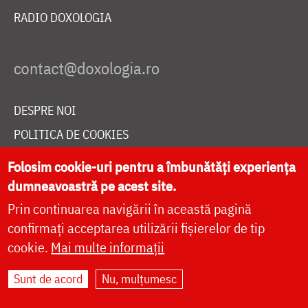
RADIO DOXOLOGIA
DESPRE NOI
POLITICA DE COOKIES
DONEAZĂ ONLINE PENTRU CATEDRALA NAȚIONALĂ
Folosim cookie-uri pentru a îmbunătăți experiența
dumneavoastră pe acest site.
Prin continuarea navigării în această pagină
LIVE
confirmați acceptarea utilizării fișierelor de tip
cookie.
Mai multe informații
Site dezvoltat de
DOXOLOGIA MEDIA
,
Sunt de acord
Nu, mulțumesc
Arhiepiscopia Iașilor | ©
doxologia.ro