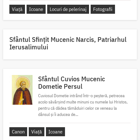
Viață
Icoane
Locuri de pelerinaj
Fotografii
Sfântul Sfinţit Mucenic Narcis, Patriarhul
Ierusalimului
Sfântul Cuvios Mucenic
Dometie Persul
Cuviosul Dometie intrând într-o peșteră, petrecea
acolo săvârșind multe minuni cu numele lui Hristos,
pentru că dădea tămăduiri celor ce veneau la
dânsul și îi aducea de...
Canon
Viață
Icoane