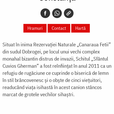
Hramuri
Contact
Hartă
Situat în inima Rezervației Naturale „Canaraua Fetii”
din sudul Dobrogei, pe locul unui vechi complex
monahal bizantin distrus de invazii, Schitul „Sfântul
Cuvios Gherman” a fost reînființat în anul 2011 ca un
refugiu de rugăciune ce cuprinde o biserică de lemn
în stil brâncovenesc și o obște de cinci viețuitori,
readucând viața isihastă în acest canion stâncos
marcat de grotele vechilor sihaștri.