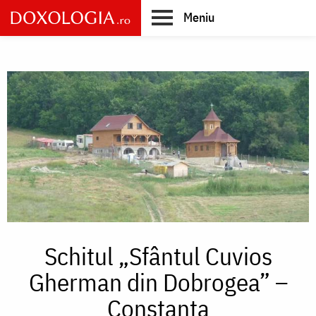
Skip
Meniu
to
main
Main
content
navigation
Schitul „Sfântul Cuvios
Gherman din Dobrogea” –
Constanța