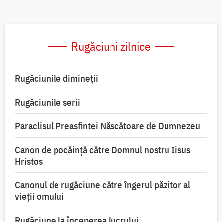
Rugăciuni zilnice
Rugăciunile dimineții
Rugăciunile serii
Paraclisul Preasfintei Născătoare de Dumnezeu
Canon de pocăință către Domnul nostru Iisus
Hristos
Canonul de rugăciune către îngerul păzitor al
vieții omului
Rugăciune la începerea lucrului