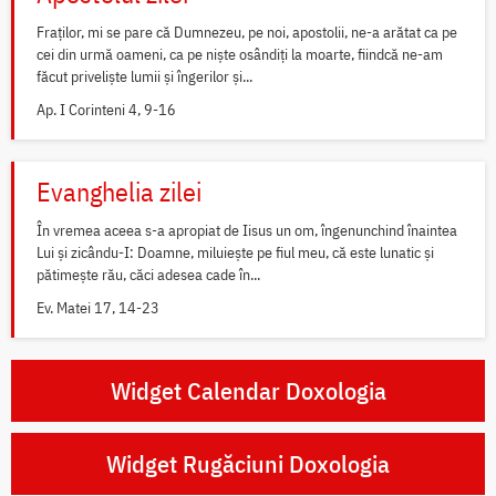
Fraților, mi se pare că Dumnezeu, pe noi, apostolii, ne-a arătat ca pe
cei din urmă oameni, ca pe niște osândiți la moarte, fiindcă ne-am
făcut priveliște lumii și îngerilor și...
Ap. I Corinteni 4, 9-16
Evanghelia zilei
În vremea aceea s-a apropiat de Iisus un om, îngenunchind înaintea
Lui și zicându-I: Doamne, miluiește pe fiul meu, că este lunatic și
pătimește rău, căci adesea cade în...
Ev. Matei 17, 14-23
Widget Calendar Doxologia
Widget Rugăciuni Doxologia