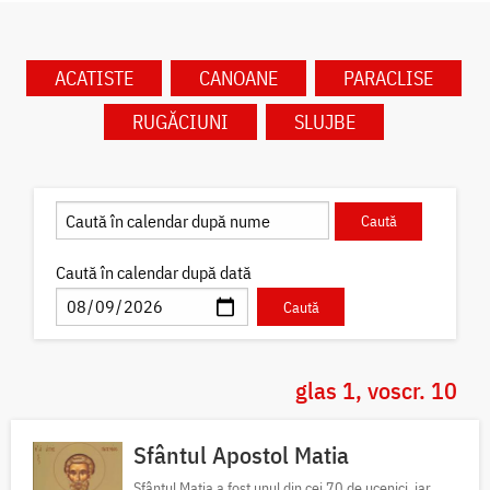
ACATISTE
CANOANE
PARACLISE
RUGĂCIUNI
SLUJBE
Caută în calendar după dată
glas 1, voscr. 10
Sfântul Apostol Matia
Sfântul Matia a fost unul din cei 70 de ucenici, iar