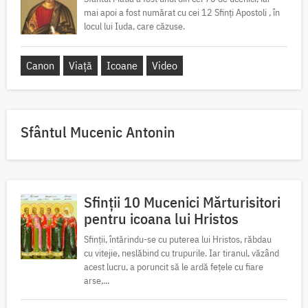
mai apoi a fost numărat cu cei 12 Sfinți Apostoli , în
locul lui Iuda, care căzuse.
Canon
Viață
Icoane
Video
Sfântul Mucenic Antonin
Sfinții 10 Mucenici Mărturisitori
pentru icoana lui Hristos
Sfinții, întărindu-se cu puterea lui Hristos, răbdau
cu vitejie, neslăbind cu trupurile. Iar tiranul, văzând
acest lucru, a poruncit să le ardă fețele cu fiare
arse,...