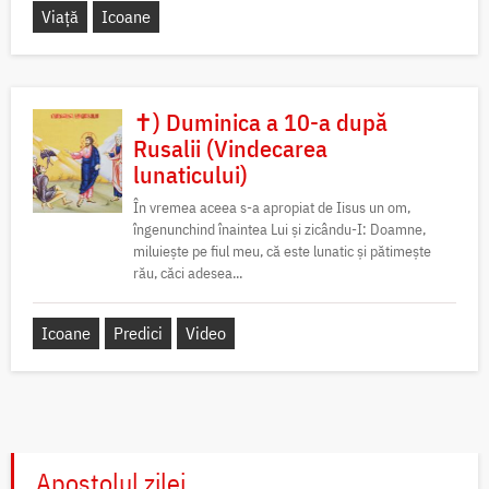
Viață
Icoane
✝) Duminica a 10-a după
Rusalii (Vindecarea
lunaticului)
În vremea aceea s-a apropiat de Iisus un om,
îngenunchind înaintea Lui și zicându-I: Doamne,
miluiește pe fiul meu, că este lunatic și pătimește
rău, căci adesea...
Icoane
Predici
Video
Apostolul zilei