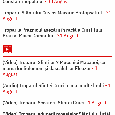
Constantinopolului
- 30 August
Troparul Sfântului Cuvios Macarie Protopsaltul
- 31
August
Tropar la Praznicul aşezării în raclă a Cinstitului
Brâu al Maicii Domnului
- 31 August
(Video) Troparul Sfinților 7 Mucenici Macabei, cu
mama lor Solomoni și dascălul lor Eleazar
- 1
August
(Audio) Troparul Sfintei Cruci în mai multe limbi
- 1
August
(Video) Troparul Scoaterii Sfintei Cruci
- 1 August
(Video) Troparul aducerii moaștelor Sfântului Întâi