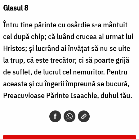
Glasul 8
Întru tine părinte cu osârdie s-a mântuit
cel după chip; că luând crucea ai urmat lui
Hristos; şi lucrând ai învăţat să nu se uite
la trup, că este trecător; ci să poarte grijă
de suflet, de lucrul cel nemuritor. Pentru
aceasta şi cu îngerii împreună se bucură,
Preacuvioase Părinte Isaachie, duhul tău.