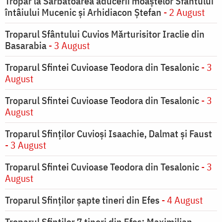
Tropar la Sărbătoarea aducerii moaştelor Sfântului
întâiului Mucenic şi Arhidiacon Ştefan
- 2 August
Troparul Sfântului Cuvios Mărturisitor Iraclie din
Basarabia
- 3 August
Troparul Sfintei Cuvioase Teodora din Tesalonic
- 3
August
Troparul Sfintei Cuvioase Teodora din Tesalonic
- 3
August
Troparul Sfinţilor Cuvioşi Isaachie, Dalmat şi Faust
- 3 August
Troparul Sfintei Cuvioase Teodora din Tesalonic
- 3
August
Troparul Sfinţilor şapte tineri din Efes
- 4 August
Troparul Sfinţilor 7 tineri din Efes: Maximilian,