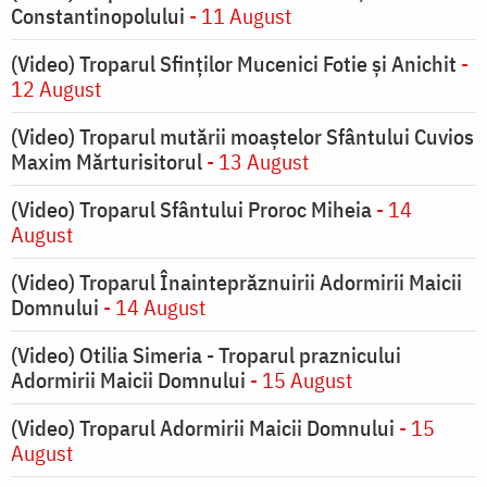
Constantinopolului
- 11 August
(Video) Troparul Sfinților Mucenici Fotie și Anichit
-
12 August
(Video) Troparul mutării moaștelor Sfântului Cuvios
Maxim Mărturisitorul
- 13 August
(Video) Troparul Sfântului Proroc Miheia
- 14
August
(Video) Troparul Înainteprăznuirii Adormirii Maicii
Domnului
- 14 August
(Video) Otilia Simeria - Troparul praznicului
Adormirii Maicii Domnului
- 15 August
(Video) Troparul Adormirii Maicii Domnului
- 15
August