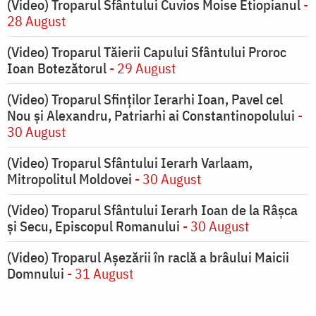
(Video) Troparul Sfântului Cuvios Moise Etiopianul
-
28 August
(Video) Troparul Tăierii Capului Sfântului Proroc
Ioan Botezătorul
- 29 August
(Video) Troparul Sfinților Ierarhi Ioan, Pavel cel
Nou și Alexandru, Patriarhi ai Constantinopolului
-
30 August
(Video) Troparul Sfântului Ierarh Varlaam,
Mitropolitul Moldovei
- 30 August
(Video) Troparul Sfântului Ierarh Ioan de la Râșca
și Secu, Episcopul Romanului
- 30 August
(Video) Troparul Așezării în raclă a brâului Maicii
Domnului
- 31 August