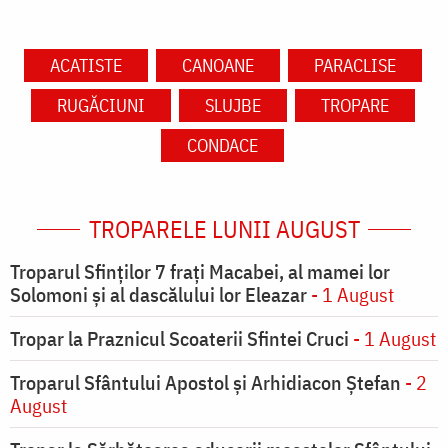
ACATISTE
CANOANE
PARACLISE
RUGĂCIUNI
SLUJBE
TROPARE
CONDACE
TROPARELE LUNII AUGUST
Troparul Sfinţilor 7 fraţi Macabei, al mamei lor
Solomoni şi al dascălului lor Eleazar
- 1 August
Tropar la Praznicul Scoaterii Sfintei Cruci
- 1 August
Troparul Sfântului Apostol și Arhidiacon Ștefan
- 2
August