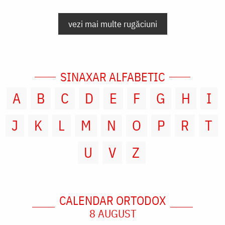
vezi mai multe rugăciuni
SINAXAR ALFABETIC
A
B
C
D
E
F
G
H
I
J
K
L
M
N
O
P
R
T
U
V
Z
CALENDAR ORTODOX
8 AUGUST