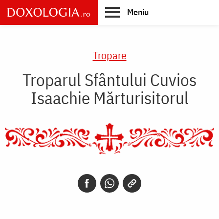
Skip
Meniu
to
main
Main
content
navigation
Tropare
Troparul Sfântului Cuvios
Isaachie Mărturisitorul