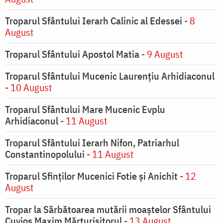
Troparul Sfântului Ierarh Calinic al Edessei
- 8
August
Troparul Sfântului Apostol Matia
- 9 August
Troparul Sfântului Mucenic Laurențiu Arhidiaconul
- 10 August
Troparul Sfântului Mare Mucenic Evplu
Arhidiaconul
- 11 August
Troparul Sfântului Ierarh Nifon, Patriarhul
Constantinopolului
- 11 August
Troparul Sfinţilor Mucenici Fotie şi Anichit
- 12
August
Tropar la Sărbătoarea mutării moaştelor Sfântului
Cuvios Maxim Mărturisitorul
- 13 August