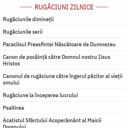
RUGĂCIUNI ZILNICE
Rugăciunile dimineții
Rugăciunile serii
Paraclisul Preasfintei Născătoare de Dumnezeu
Canon de pocăință către Domnul nostru Iisus
Hristos
Canonul de rugăciune către îngerul păzitor al vieții
omului
Rugăciune la începerea lucrului
Psaltirea
Acatistul Sfântului Acoperământ al Maicii
Domnului