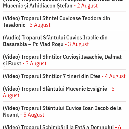
Mucenic și Arhidiacon Ștefan
- 2 August
(Video) Troparul Sfintei Cuvioase Teodora din
Tesalonic
- 3 August
(Audio) Troparul Sfântului Cuvios Iraclie din
Basarabia – Pr. Vlad Roșu
- 3 August
(Video) Troparul Sfinților Cuvioși Isaachie, Dalmat
și Faust
- 3 August
(Video) Troparul Sfinților 7 tineri din Efes
- 4 August
(Video) Troparul Sfântului Mucenic Evsignie
- 5
August
(Video) Troparul Sfântului Cuvios Ioan Iacob de la
Neamț
- 5 August
(Video) Troparul Schimbării la Față a Domnului
- 6