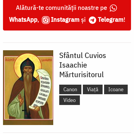
Alătură-te comunității noastre pe
WhatsApp
,
Instagram
și
Telegram
!
Sfântul Cuvios
Isaachie
Mărturisitorul
Canon
Viață
Icoane
Video