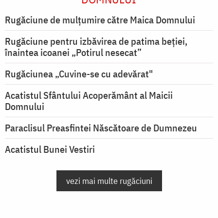
Rugăciune de mulţumire către Maica Domnului
Rugăciune pentru izbăvirea de patima beției,
înaintea icoanei „Potirul nesecat”
Rugăciunea „Cuvine-se cu adevărat"
Acatistul Sfântului Acoperământ al Maicii
Domnului
Paraclisul Preasfintei Născătoare de Dumnezeu
Acatistul Bunei Vestiri
vezi mai multe rugăciuni