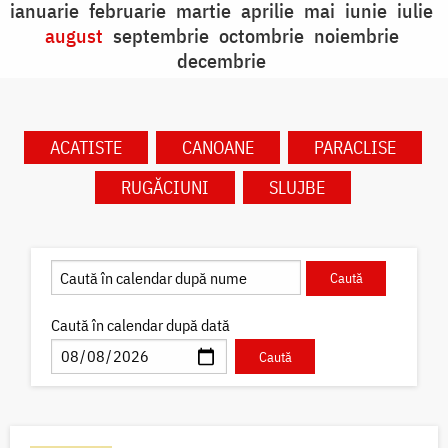
ianuarie
februarie
martie
aprilie
mai
iunie
iulie
august
septembrie
octombrie
noiembrie
decembrie
ACATISTE
CANOANE
PARACLISE
RUGĂCIUNI
SLUJBE
Caută în calendar după dată