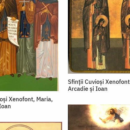
Sfinții Cuvioși Xenofont
Arcadie și Ioan
ioși Xenofont, Maria,
 Ioan