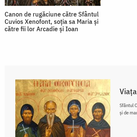
Canon de rugăciune către Sfântul
Cuvios Xenofont, soţia sa Maria şi
către fii lor Arcadie şi Ioan
Viața
Sfântul C
și de mar