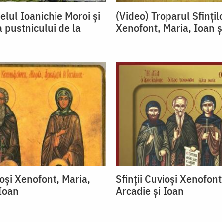
elul Ioanichie Moroi și
(Video) Troparul Sfințil
 pustnicului de la
Xenofont, Maria, Ioan ș
ioși Xenofont, Maria,
Sfinții Cuvioși Xenofont
 Ioan
Arcadie și Ioan