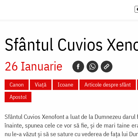
Sfântul Cuvios Xen
26 Ianuarie
Canon
Viață
Icoane
Articole despre sfânt
Apostol
Sfântul Cuvios Xenofont a luat de la Dumnezeu darul fa
înainte, spunea cele ce vor să fie, și de mari taine e
nu le-a văzut și să se sature cu vederea de fața lui D