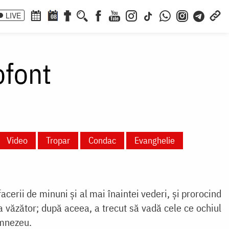
LIVE
08
ofont
Video
Tropar
Condac
Evanghelie
cerii de minuni și al mai înaintei vederi, și prorocind
ra văzător; după aceea, a trecut să vadă cele ce ochiul
umnezeu.