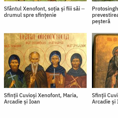
Sfântul Xenofont, soția și fiii săi ‒
Protosingh
drumul spre sfințenie
prevestirea
peșteră
Sfinții Cuvioși Xenofont, Maria,
Sfinții Cuv
Arcadie și Ioan
Arcadie și