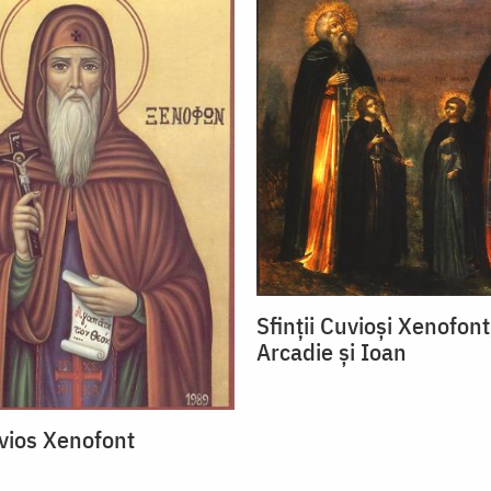
Sfinții Cuvioși Xenofont
Arcadie și Ioan
vios Xenofont