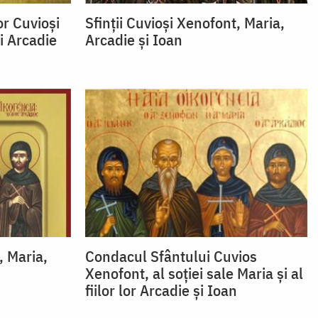
or Cuvioși
Sfinții Cuvioși Xenofont, Maria,
i Arcadie
Arcadie și Ioan
, Maria,
Condacul Sfântului Cuvios
Xenofont, al soţiei sale Maria şi al
fiilor lor Arcadie şi Ioan