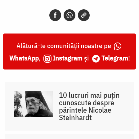
Alătură-te comunității noastre pe
WhatsApp
,
Instagram
și
Telegram
!
10 lucruri mai puțin
cunoscute despre
părintele Nicolae
Steinhardt