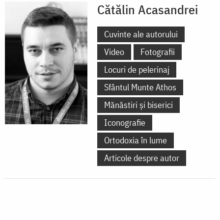
Cătălin Acasandrei
Cuvinte ale autorului
Video
Fotografii
Locuri de pelerinaj
Sfântul Munte Athos
Mănăstiri și biserici
Iconografie
Ortodoxia în lume
Articole despre autor