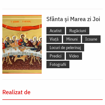
Sfânta și Marea zi Joi
Acatist
Rugăciuni
Viață
Minuni
Icoane
Locuri de pelerinaj
Predici
Video
Fotografii
Realizat de