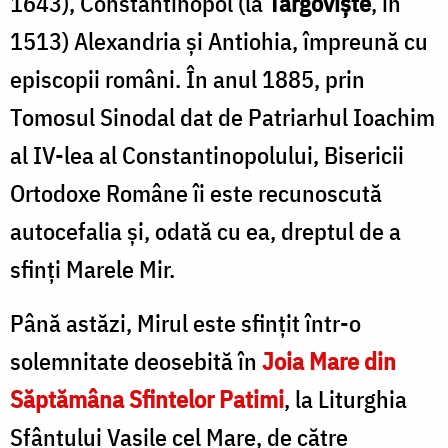
1643), Constantinopol (la
Târgoviște
, în
1513) Alexandria și Antiohia, împreună cu
episcopii români. În anul 1885, prin
Tomosul Sinodal dat de Patriarhul Ioachim
al IV-lea al Constantinopolului, Bisericii
Ortodoxe Române îi este recunoscută
autocefalia și, odată cu ea, dreptul de a
sfinți Marele Mir.
Până astăzi, Mirul este sfinţit într-o
solemnitate deosebită în
Joia Mare din
Săptămâna Sfintelor Patimi
, la Liturghia
Sfântului Vasile cel Mare, de către