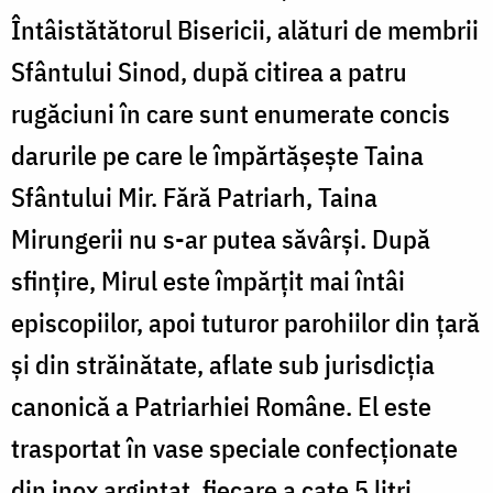
Întâistătătorul Bisericii, alături de membrii
Sfântului Sinod, după citirea a patru
rugăciuni în care sunt enumerate concis
darurile pe care le împărtășește Taina
Sfântului Mir. Fără Patriarh, Taina
Mirungerii nu s-ar putea săvârşi. După
sfințire, Mirul este împărţit mai întâi
episcopiilor, apoi tuturor parohiilor din ţară
şi din străinătate, aflate sub jurisdicţia
canonică a Patriarhiei Române. El este
trasportat în vase speciale confecționate
din inox argintat, fiecare a cate 5 litri.