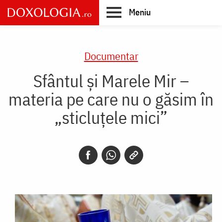
Skip
Meniu
to
main
Main
content
navigation
Documentar
Sfântul și Marele Mir –
materia pe care nu o găsim în
„sticluțele mici”