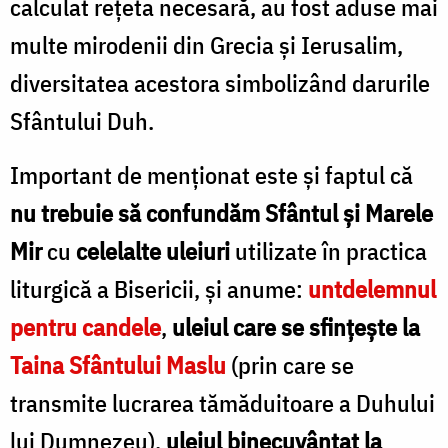
calculat rețeta necesară, au fost aduse mai
multe mirodenii din Grecia și Ierusalim,
diversitatea acestora simbolizând darurile
Sfântului Duh.
Important de menționat este și faptul că
nu trebuie să confundăm Sfântul și Marele
Mir
cu
celelalte uleiuri
utilizate în practica
liturgică a Bisericii, şi anume:
untdelemnul
pentru candele
,
uleiul care se sfinţeşte la
Taina Sfântului Maslu
(prin care se
transmite lucrarea tămăduitoare a Duhului
lui Dumnezeu),
uleiul binecuvântat la