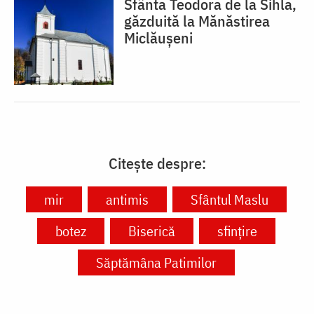
Sfânta Teodora de la Sihla,
găzduită la Mănăstirea
Miclăușeni
Citește despre:
mir
antimis
Sfântul Maslu
botez
Biserică
sfinţire
Săptămâna Patimilor