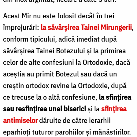
Acest Mir nu este folosit decât în trei
împrejurări:
la săvârşirea Tainei Mirungerii
,
conform tipicului, adică imediat după
săvârşirea Tainei Botezului şi la primirea
celor de alte confesiuni la Ortodoxie, dacă
aceştia au primit Botezul sau dacă un
creștin ortodox revine la Ortodoxie, după
ce trecuse la o altă confesiune,
la sfinţirea
sau resfinţirea unei biserici
şi la
sfinţirea
antimiselor
dăruite de către ierarhii
eparhioți tuturor parohiilor şi mănăstirilor.