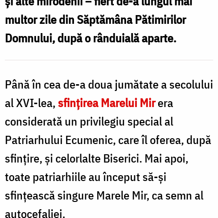
și alte mirodenii – fiert de-a lungul mai
M
care
multor zile din Săptămâna Pătimirilor
nu
Domnului, după o rânduială aparte.
o
găsim
c
în
Până în cea de-a doua jumătate a secolului
„sticluțele
al XVI-lea,
sfințirea Marelui Mir
era
mici”
considerată un privilegiu special al
/
Patriarhului Ecumenic, care îl oferea, după
î
Foto:
sfințire, și celorlalte Biserici. Mai apoi,
„
Adrian
toate patriarhiile au început să-și
m
Sârbu
sfințească singure Marele Mir, ca semn al
/
F
autocefaliei.