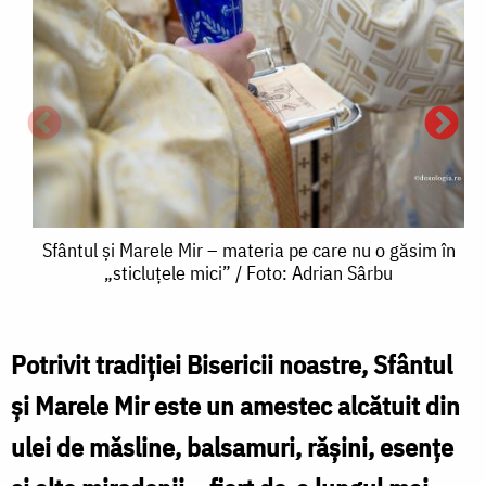
Sfântul
Sfântul și Marele Mir – materia pe care nu o găsim în
„sticluțele mici” / Foto: Adrian Sârbu
și
Marele
Mir
Potrivit tradiției Bisericii noastre, Sfântul
S
–
și Marele Mir este un amestec alcătuit din
ș
materia
ulei de măsline, balsamuri, rășini, esențe
pe