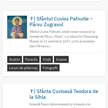
✝) Sfântul Cuvios Pafnutie –
Pârvu Zugravul
Sfântul Cuvios Pafnutie, vestit iconar cunoscut cu
numele de Pârvu „Mutul”, s-a născut în Câmpulung
Muscel, la 12 octombrie 1657, ca fiu al preotului
Ioan Pârvescu...
Acatist
Paraclis
Viață
Icoane
Locuri de pelerinaj
Fotografii
✝) Sfânta Cuvioasă Teodora de
la Sihla
Această floare duhovnicească și mireasă a lui