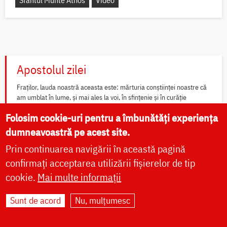
Apostolul zilei
Fraților, lauda noastră aceasta este: mărturia conștiinței noastre că
am umblat în lume, și mai ales la voi, în sfințenie și în curăție
dumnezeiască, nu în înțelepciune...
Folosim cookie-uri pentru a îmbunătăți experiența
Ap. II Corinteni 1, 12-20
dumneavoastră pe acest site.
Prin continuarea navigării în această pagină
Evanghelia zilei
confirmați acceptarea utilizării fișierelor de tip
cookie.
Mai multe informații
În vremea aceea s-au apropiat de Iisus saducheii, cei ce zic că nu
este înviere, și L-au întrebat, zicând: Învățătorule, Moise a zis: «Dacă
cineva moare neavând copii, fratele...
Sunt de acord
Nu, mulțumesc
Ev. Matei 22, 23-33