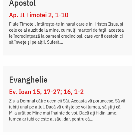
Apostol
Ap. II Timotei 2, 1-10
Fiule Timotei, întăreşte-te în harul care e în Hristos Iisus, şi
cele ce ai auzit de la mine, cu mulţi martori de faţă, acestea
le încredinţează la oameni credincioşi, care vor fi destoinici
să înveţe şi pe alţii. Suferă...
Evanghelie
Ev. Ioan 15, 17-27; 16, 1-2
Zis-a Domnul către ucenicii Săi: Aceasta vă poruncesc: Să vă
iubiți unul pe altul. Dacă vă urăște pe voi lumea, să știți că
M-a urât pe Mine mai înainte de voi. Dacă ați fi din lume,
lumea ar iubi ce este al său; dar, pentru că...