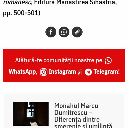
românesc
, Editura Mănăstirea Sihăstria,
pp. 500-501)
Alătură-te comunității noastre pe
WhatsApp
,
Instagram
și
Telegram
!
Monahul Marcu
Dumitrescu –
Diferența dintre
smerenie și umilință