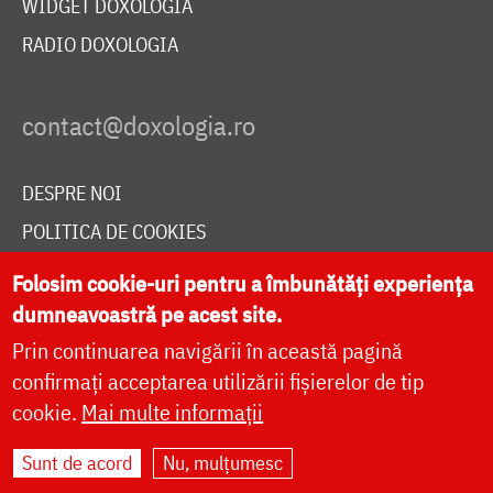
WIDGET DOXOLOGIA
RADIO DOXOLOGIA
DESPRE NOI
POLITICA DE COOKIES
DONEAZĂ ONLINE PENTRU CATEDRALA NAȚIONALĂ
Folosim cookie-uri pentru a îmbunătăți experiența
dumneavoastră pe acest site.
Prin continuarea navigării în această pagină
LIVE
confirmați acceptarea utilizării fișierelor de tip
cookie.
Mai multe informații
Site dezvoltat de
DOXOLOGIA MEDIA
,
Sunt de acord
Nu, mulțumesc
Arhiepiscopia Iașilor | ©
doxologia.ro