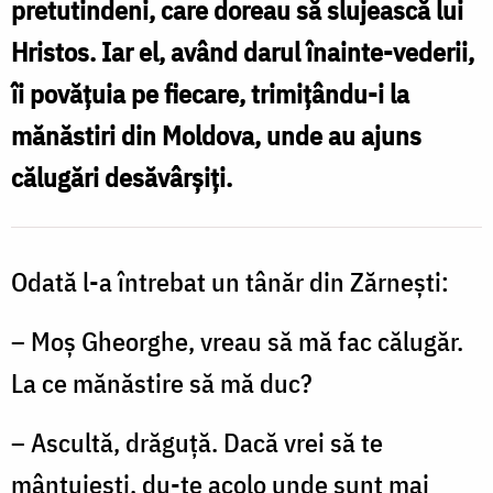
pretutindeni, care doreau să slujească lui
Lazăr
Hristos. Iar el, având darul înainte-vederii,
pentru
îi povăţuia pe fiecare, trimiţându-i la
ucenicii
mănăstiri din Moldova, unde au ajuns
săi
călugări desăvârşiţi.
/
Foto:
Ștefan
Odată l-a întrebat un tânăr din Zărneşti:
Cojocariu
– Moş Gheorghe, vreau să mă fac călugăr.
La ce mănăstire să mă duc?
– Ascultă, drăguţă. Dacă vrei să te
mântuieşti, du-te acolo unde sunt mai