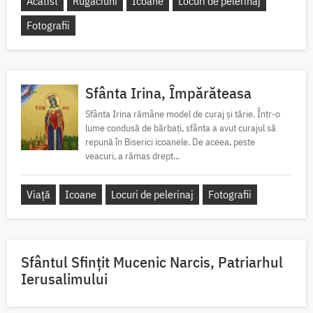
Acatist
Rugăciuni
Icoane
Locuri de pelerinaj
Fotografii
Sfânta Irina, Împărăteasa
Sfânta Irina rămâne model de curaj și tărie. Într-o
lume condusă de bărbați, sfânta a avut curajul să
repună în Biserici icoanele. De aceea, peste
veacuri, a rămas drept...
Viață
Icoane
Locuri de pelerinaj
Fotografii
Sfântul Sfinţit Mucenic Narcis, Patriarhul
Ierusalimului