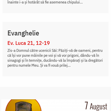
înainte i-a şi hotărât să fie asemenea chipului...
Evanghelie
Ev. Luca 21, 12-19
Zis-a Domnul către ucenicii Săi: Păziți-vă de oameni, pentru
că își vor pune mâinile pe voi și vă vor prigoni, dându-vă în
sinagogi și în temnițe, ducându-vă la împărați și la dregători
pentru numele Meu. Și va fi vouă prilej...