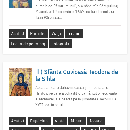
Sfântul Cuvios Pafnutie, vestit iconar cunoscut cu
numele de Pârvu „Mutul”, s-a născut în Câmpulung
Muscel, la 12 octombrie 1657, ca fiu al preotului
Ioan Pârvescu...
Acatist
Paraclis
Viață
Icoane
Locuri de pelerinaj
Fotografii
✝) Sfânta Cuvioasă Teodora de
la Sihla
Această floare duhovnicească și mireasă a lui
Hristos, pe care a odrăslit-o pământul binecuvântat
al Moldovei, s-a născut pe la jumătatea secolului al
XVII-lea, în satul...
Acatist
Rugăciuni
Viață
Minuni
Icoane