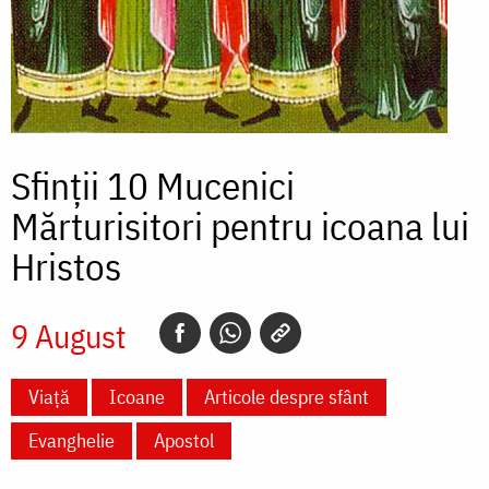
Sfinții 10 Mucenici
Mărturisitori pentru icoana lui
Hristos
9 August
Viață
Icoane
Articole despre sfânt
Evanghelie
Apostol