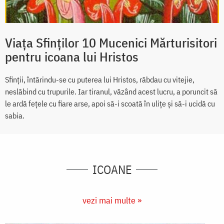
Viața Sfinților 10 Mucenici Mărturisitori
pentru icoana lui Hristos
Sfinții, întărindu-se cu puterea lui Hristos, răbdau cu vitejie,
neslăbind cu trupurile. Iar tiranul, văzând acest lucru, a poruncit să
le ardă fețele cu fiare arse, apoi să-i scoată în ulițe și să-i ucidă cu
sabia.
ICOANE
vezi mai multe »