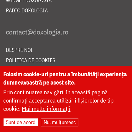
WIDGET DOXOLOGIA
RADIO DOXOLOGIA
DESPRE NOI
POLITICA DE COOKIES
DONEAZĂ ONLINE PENTRU CATEDRALA NAȚIONALĂ
Folosim cookie-uri pentru a îmbunătăți experiența
dumneavoastră pe acest site.
Prin continuarea navigării în această pagină
LIVE
confirmați acceptarea utilizării fișierelor de tip
cookie.
Mai multe informații
Site dezvoltat de
DOXOLOGIA MEDIA
,
Sunt de acord
Nu, mulțumesc
Arhiepiscopia Iașilor | ©
doxologia.ro