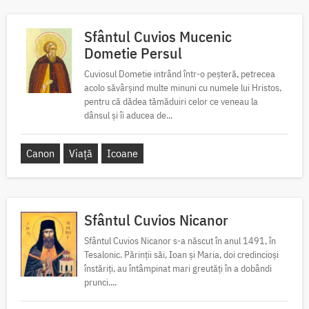
Sfântul Cuvios Mucenic
Dometie Persul
Cuviosul Dometie intrând într-o peșteră, petrecea
acolo săvârșind multe minuni cu numele lui Hristos,
pentru că dădea tămăduiri celor ce veneau la
dânsul și îi aducea de...
Canon
Viață
Icoane
Sfântul Cuvios Nicanor
Sfântul Cuvios Nicanor s-a născut în anul 1491, în
Tesalonic. Părinții săi, Ioan și Maria, doi credincioși
înstăriți, au întâmpinat mari greutăți în a dobândi
prunci....