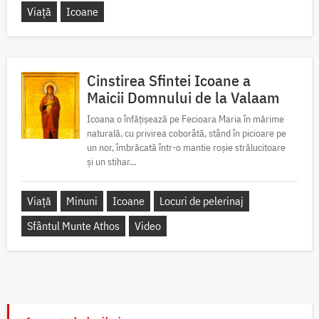
Viață
Icoane
Cinstirea Sfintei Icoane a
Maicii Domnului de la Valaam
Icoana o înfățișează pe Fecioara Maria în mărime
naturală, cu privirea coborâtă, stând în picioare pe
un nor, îmbrăcată într-o mantie roșie strălucitoare
și un stihar...
Viață
Minuni
Icoane
Locuri de pelerinaj
Sfântul Munte Athos
Video