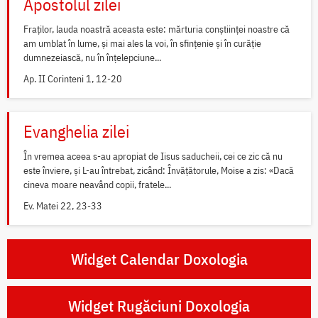
Apostolul zilei
Fraților, lauda noastră aceasta este: mărturia conștiinței noastre că
am umblat în lume, și mai ales la voi, în sfințenie și în curăție
dumnezeiască, nu în înțelepciune...
Ap. II Corinteni 1, 12-20
Evanghelia zilei
În vremea aceea s-au apropiat de Iisus saducheii, cei ce zic că nu
este înviere, și L-au întrebat, zicând: Învățătorule, Moise a zis: «Dacă
cineva moare neavând copii, fratele...
Ev. Matei 22, 23-33
Widget Calendar Doxologia
Widget Rugăciuni Doxologia