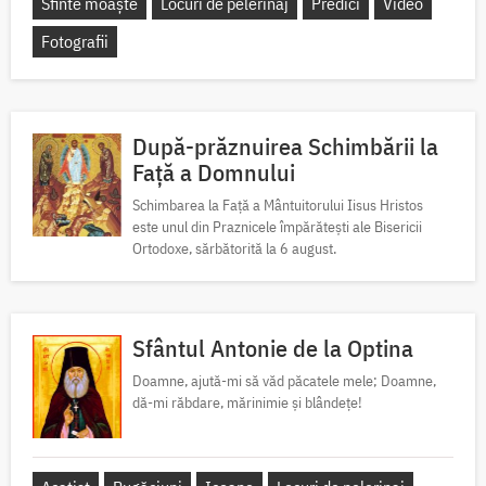
Sfinte moaște
Locuri de pelerinaj
Predici
Video
Fotografii
După-prăznuirea Schimbării la
Față a Domnului
Schimbarea la Față a Mântuitorului Iisus Hristos
este unul din Praznicele împărătești ale Bisericii
Ortodoxe, sărbătorită la 6 august.
Sfântul Antonie de la Optina
Doamne, ajută-mi să văd păcatele mele; Doamne,
dă-mi răbdare, mărinimie şi blândeţe!