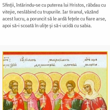
Sfinții, întărindu-se cu puterea lui Hristos, răbdau cu
vitejie, neslăbind cu trupurile. Iar tiranul, văzând
acest lucru, a poruncit să le ardă fețele cu fiare arse,
apoi să-i scoată în ulițe și să-i ucidă cu sabia.