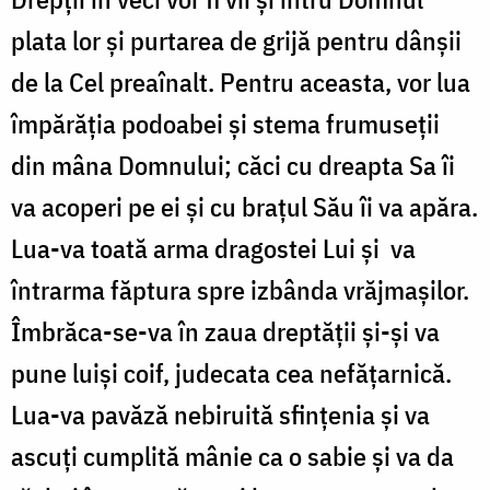
plata lor şi purtarea de grijă pentru dânşii
de la Cel preaînalt. Pentru aceasta, vor lua
împărăţia podoabei şi stema frumuseţii
din mâna Domnului; căci cu dreapta Sa îi
va acoperi pe ei şi cu braţul Său îi va apăra.
Lua-va toată arma dragostei Lui şi
va
întrarma făptura spre izbânda vrăjmaşilor.
Îmbrăca-se-va în zaua dreptăţii şi-şi va
pune luişi coif, judecata cea nefăţarnică.
Lua-va pavăză nebiruită sfinţenia şi va
ascuţi cumplită mânie ca o sabie şi va da