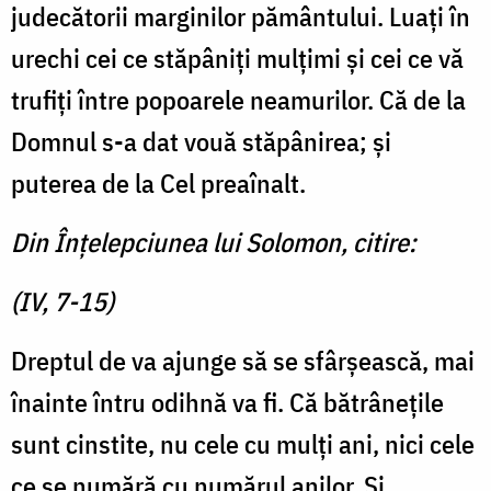
judecătorii marginilor pământului. Luaţi în
urechi cei ce stăpâniţi mulţimi şi cei ce vă
trufiţi între popoarele neamurilor. Că de la
Domnul s-a dat vouă stăpânirea; şi
puterea de la Cel preaînalt.
Din Înţelepciunea lui Solomon, citire:
(IV, 7-15)
Dreptul de va ajunge să se sfârşească, mai
înainte întru odihnă va fi. Că bătrâneţile
sunt cinstite, nu cele cu mulţi ani, nici cele
ce se numără cu numărul anilor. Şi