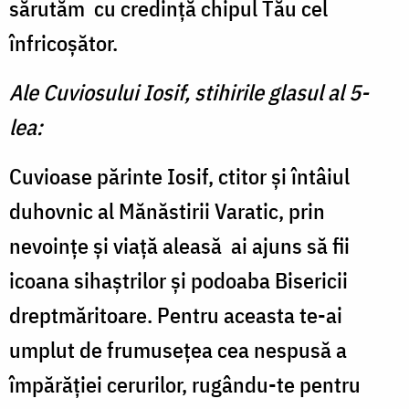
sărutăm
cu credinţă chipul Tău cel
înfricoşător.
Ale Cuviosului Iosif, stihirile glasul al 5-
lea:
Cuvioase părinte Iosif, ctitor şi întâiul
duhovnic al Mănăstirii Varatic, prin
nevoinţe şi viaţă aleasă
ai ajuns să fii
icoana sihaştrilor şi podoaba Bisericii
dreptmăritoare. Pentru aceasta te-ai
umplut de frumuseţea cea nespusă a
împărăţiei cerurilor, rugându-te pentru