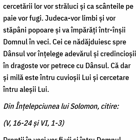
cercetării lor vor străluci şi ca scânteile pe
paie vor fugi. Judeca-vor limbi şi vor
stăpâni popoare şi va împărăţi într-înşii
Domnul în veci. Cei ce nădăjduiesc spre
Dânsul vor înţelege adevărul şi credincioşii
în dragoste vor petrece cu Dânsul. Că dar
şi milă este întru cuvioşii Lui şi cercetare
întru aleşii Lui.
Din Înţelepciunea lui Solomon, citire:
(V, 16-24 şi VI, 1-3)
Drepţii în veci vor fi vii şi întru Domnul