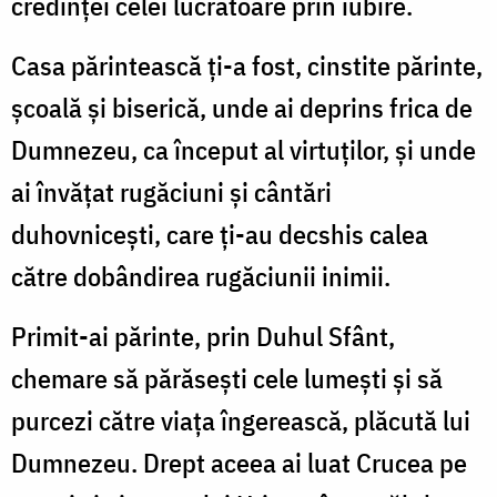
credinţei celei lucrătoare prin iubire.
Casa părintească ţi-a fost, cinstite părinte,
şcoală şi biserică, unde ai deprins frica de
Dumnezeu, ca început al virtuţilor, şi unde
ai învăţat rugăciuni şi cântări
duhovniceşti, care ţi-au decshis calea
către dobândirea rugăciunii inimii.
Primit-ai părinte, prin Duhul Sfânt,
chemare să părăseşti cele lumeşti şi să
purcezi către viaţa îngerească, plăcută lui
Dumnezeu. Drept aceea ai luat Crucea pe