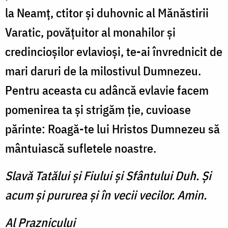
la Neamţ, ctitor şi duhovnic al Mănăstirii
Varatic, povăţuitor al monahilor şi
credincioşilor evlavioşi, te-ai învrednicit de
mari daruri de la milostivul Dumnezeu.
Pentru aceasta cu adâncă evlavie facem
pomenirea ta şi strigăm ţie, cuvioase
părinte: Roagă-te lui Hristos Dumnezeu să
mântuiască sufletele noastre.
Slavă Tatălui şi Fiului şi Sfântului Duh. Şi
acum şi pururea şi în vecii vecilor. Amin.
Al Praznicului