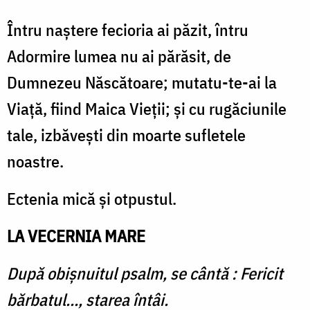
Întru naştere fecioria ai păzit, întru
Adormire lumea nu ai părăsit, de
Dumnezeu Născătoare; mutatu-te-ai la
Viaţă, fiind Maica Vieţii; şi cu rugăciunile
tale, izbăveşti din moarte sufletele
noastre.
Ectenia mică şi otpustul.
LA VECERNIA MARE
După obişnuitul psalm, se cântă : Fericit
bărbatul..., starea întâi.