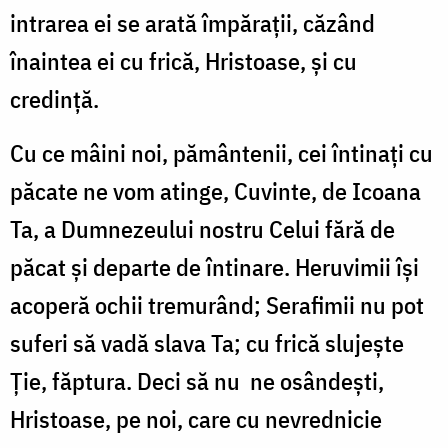
intrarea ei se arată împăraţii, căzând
înaintea ei cu frică, Hristoase, şi cu
credinţă.
Cu ce mâini noi, pământenii, cei întinaţi cu
păcate ne vom atinge, Cuvinte, de Icoana
Ta, a Dumnezeului nostru Celui fără de
păcat şi departe de întinare. Heruvimii îşi
acoperă ochii tremurând; Serafimii nu pot
suferi să vadă slava Ta; cu frică slujeşte
Ţie, făptura. Deci să nu
ne osândeşti,
Hristoase, pe noi, care cu nevrednicie