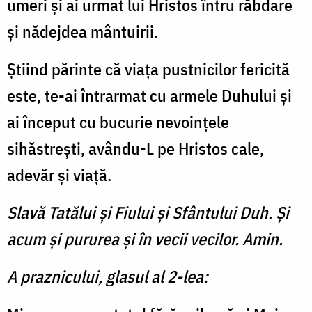
umeri şi ai urmat lui Hristos întru răbdare
şi nădejdea mântuirii.
Ştiind părinte că viaţa pustnicilor fericită
este, te-ai întrarmat cu armele Duhului şi
ai început
cu bucurie nevoinţele
sihăstreşti, avându-L pe Hristos cale,
adevăr şi viaţă.
Slavă Tatălui şi Fiului şi Sfântului Duh. Şi
acum şi pururea şi în vecii vecilor. Amin.
A praznicului, glasul al 2-lea: