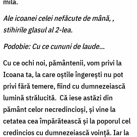
milă.
Ale icoanei celei nefăcute de mână, ,
stihirile glasul al 2-lea.
Podobie: Cu ce cununi de laude...
Cu ce ochi noi, pământenii, vom privi la
Icoana ta, la care oştile îngereşti nu pot
privi fără temere, fiind cu dumnezeiască
lumină strălucită.
Că iese astăzi din
pământ celor necredincioşi, şi vine la
cetatea cea împărătească şi la poporul cel
credincios cu dumnezeiască voinţă. Iar la