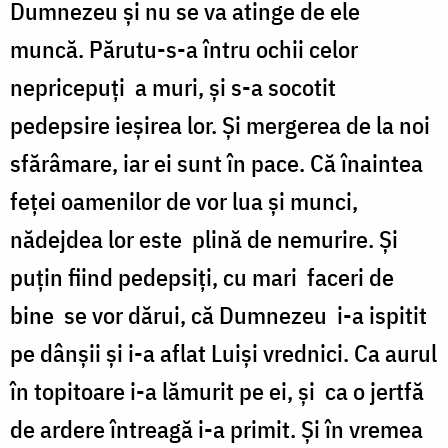
Dumnezeu şi nu se va atinge de ele
muncă. Părutu-s-a întru ochii celor
nepricepuţi
a muri, şi s-a socotit
pedepsire ieşirea lor. Şi mergerea de la noi
sfărâmare, iar ei sunt în pace. Că înaintea
feţei oamenilor de vor lua şi munci,
nădejdea lor este
plină de nemurire. Şi
puţin fiind pedepsiţi, cu mari
faceri de
bine
se vor dărui, că Dumnezeu
i-a ispitit
pe dânşii şi i-a aflat Luişi vrednici. Ca aurul
în topitoare i-a lămurit pe ei, şi
ca o jertfă
de ardere întreagă i-a primit. Şi în vremea