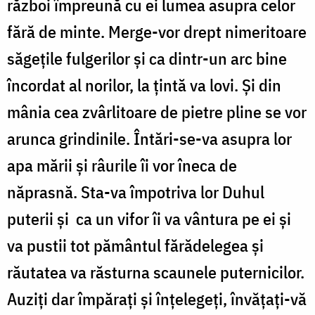
război împreună cu ei lumea asupra celor
fără de minte. Merge-vor drept nimeritoare
săgeţile fulgerilor şi ca dintr-un arc bine
încordat al norilor, la ţintă va lovi. Şi din
mânia cea zvârlitoare de pietre pline se vor
arunca grindinile. Întări-se-va asupra lor
apa mării şi râurile îi vor îneca de
năprasnă. Sta-va împotriva lor Duhul
puterii şi
ca un vifor îi va vântura pe ei şi
va pustii tot pământul fărădelegea şi
răutatea va răsturna scaunele puternicilor.
Auziţi dar împăraţi şi înţelegeţi, învăţaţi-vă