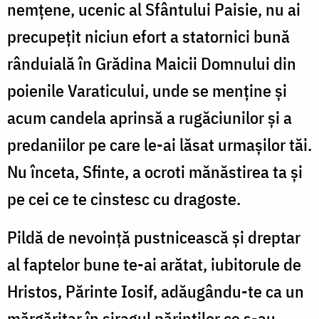
nemţene, ucenic al Sfântului Paisie, nu ai
precupeţit niciun efort a statornici bună
rânduială în Grădina Maicii Domnului din
poienile Varaticului, unde se menţine şi
acum candela aprinsă a rugăciunilor şi a
predaniilor pe care le-ai lăsat urmaşilor tăi.
Nu înceta, Sfinte, a ocroti mănăstirea ta şi
pe cei ce te cinstesc cu dragoste.
Pildă de nevoinţă pustnicească şi dreptar
al faptelor bune te-ai arătat, iubitorule de
Hristos, Părinte Iosif, adăugându-te ca un
mărgăritar în şiragul părinţilor ce s-au