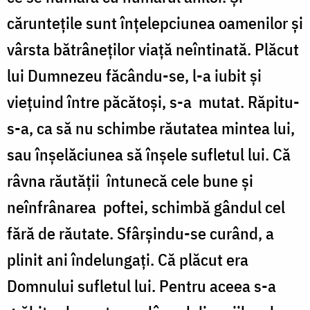
cărunteţile sunt înţelepciunea oamenilor şi
vârsta bătrâneţilor viaţă neîntinată. Plăcut
lui Dumnezeu făcându-se, l-a iubit şi
vieţuind între păcătoşi, s-a
mutat. Răpitu-
s-a, ca să nu schimbe răutatea mintea lui,
sau înşelăciunea să înşele sufletul lui. Că
râvna răutăţii
întunecă cele bune şi
neînfrânarea
poftei, schimbă gândul cel
fără de răutate. Sfârşindu-se curând, a
plinit ani îndelungaţi. Că plăcut era
Domnului sufletul lui. Pentru aceea s-a