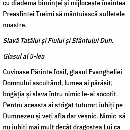
cu diadema biruinţei şi mijloceşte înaintea
Preasfintei Treimi să mântuiască sufletele
noastre.
Slavă Tatălui şi Fiului şi Sfântului Duh.
Glasul al 5-lea
Cuvioase Părinte Iosif, glasul Evangheliei
Domnului ascultând, lumea ai părăsit;
bogăţia şi slava întru nimic le-ai socotit.
Pentru aceasta ai strigat tuturor: iubiţi pe
Dumnezeu
şi veţi afla dar veşnic. Nimic
să
nu iubiţi mai mult decât dragostea Lui ca