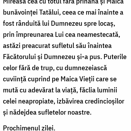
Mireasa cea cu totul fără prihană şi Maica
bunăvoinţei Tatălui, ceea ce mai înainte a
fost rânduită lui Dumnezeu spre locaş,
prin împreunarea Lui cea neamestecată,
astăzi preacurat sufletul său înaintea
Făcătorului şi Dumnezeu şi-a pus. Puterile
celor fără de trup, cu dumnezeiască
cuviinţă cuprind pe Maica Vieţii care se
mută cu adevărat la viaţă, făclia luminii
celei neapropiate, izbăvirea credincioşilor
şi nădejdea sufletelor noastre.
Prochimenul zilei.