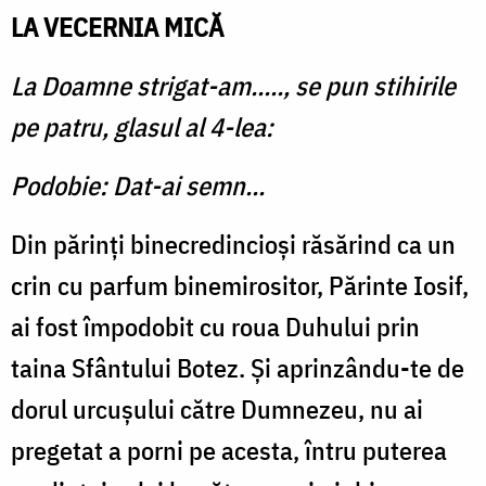
LA VECERNIA MICĂ
La Doamne strigat-am....., se pun stihirile
pe patru, glasul al 4-lea:
Podobie: Dat-ai semn...
Din părinţi binecredincioşi răsărind ca un
crin cu parfum binemirositor, Părinte Iosif,
ai fost împodobit cu roua Duhului prin
taina Sfântului Botez. Şi aprinzându-te de
dorul urcuşului către Dumnezeu, nu ai
pregetat a porni pe acesta, întru puterea