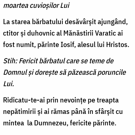
moartea cuvioşilor Lui
La starea bărbatului desăvârşit ajungând,
ctitor şi duhovnic al Mănăstirii Varatic ai
fost numit, părinte Iosif, alesul lui Hristos.
Stih: Fericit bărbatul care se teme de
Domnul şi doreşte să păzească poruncile
Lui.
Ridicatu-te-ai prin nevoinţe pe treapta
nepătimirii şi ai rămas până în sfârşit cu
mintea
la Dumnezeu, fericite părinte.