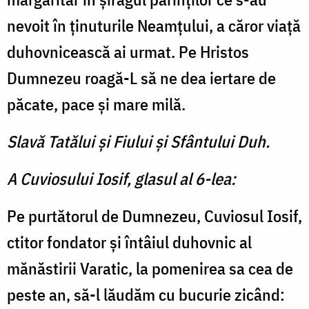
nevoit în ţinuturile Neamţului, a căror viaţă
duhovnicească ai urmat. Pe Hristos
Dumnezeu roagă-L să ne dea iertare de
păcate, pace şi mare milă.
Slavă Tatălui şi Fiului şi Sfântului Duh.
A Cuviosului Iosif, glasul al 6-lea:
Pe purtătorul de Dumnezeu, Cuviosul Iosif,
ctitor fondator şi întâiul duhovnic al
mănăstirii Varatic, la pomenirea sa cea de
peste an, să-l lăudăm cu bucurie zicând: