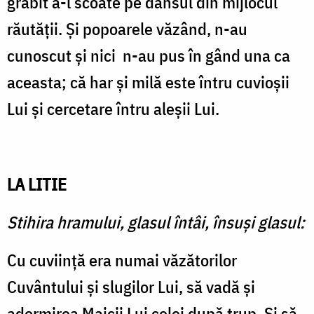
grăbit a-l scoate pe dânsul din mijlocul
răutăţii. Şi popoarele văzând, n-au
cunoscut şi nici
n-au pus în gând una ca
aceasta; că har şi milă este întru cuvioşii
Lui şi cercetare întru aleşii Lui.
LA LITIE
Stihira hramului, glasul întâi, însuşi glasul:
Cu cuviinţă era numai văzătorilor
Cuvântului şi slugilor Lui, să vadă şi
adormirea Maicii Lui celei după trup. Şi să