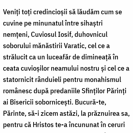
Veniţi toţi credincioşii să lăudăm cum se
cuvine pe minunatul între sihaştri
nemţeni, Cuviosul Iosif, duhovnicul
soborului mănăstirii Varatic, cel ce a
strălucit ca un luceafăr de dimineaţă în
ceata cuvioşilor neamului nostru şi cel ce a
statornicit rânduieli pentru monahismul
românesc după predaniile Sfinţilor Părinţi
ai Bisericii
soborniceşti. Bucură-te,
Părinte, să-i zicem astăzi, la prăznuirea sa,
pentru că Hristos te-a încununat în ceruri