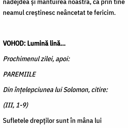
nădejdea şi mântuirea noastră, că prin tine
neamul creştinesc neâncetat te fericim.
VOHOD: Lumină lină...
Prochimenul zilei, apoi:
PAREMIILE
Din înţelepciunea lui Solomon, citire:
(III, 1-9)
Sufletele drepţilor sunt în mâna lui