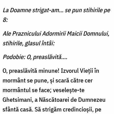
La Doamne strigat-am... se pun stihirile pe
8:
Ale Praznicului Adormirii Maicii Domnului,
stihirile, glasul întâi:
Podobie: O, preaslăvită….
O, preaslăvită minune! Izvorul Vieţii în
mormânt se pune, şi scară către cer
mormântul se face; veseleşte-te
Ghetsimani, a Născătoarei de Dumnezeu
sfântă casă. Să strigăm credincioşii, pe