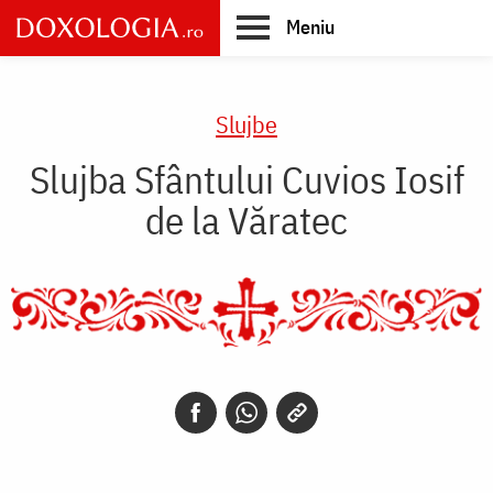
Skip
Meniu
to
main
Main
content
navigation
Slujbe
Slujba Sfântului Cuvios Iosif
de la Văratec