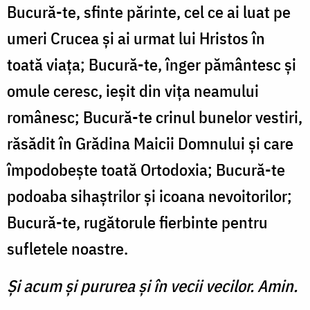
Bucură-te, sfinte părinte, cel ce ai luat pe
umeri Crucea şi ai urmat lui Hristos în
toată viaţa; Bucură-te, înger pământesc şi
omule ceresc, ieşit din viţa neamului
românesc; Bucură-te crinul bunelor vestiri,
răsădit în Grădina Maicii Domnului şi care
împodobeşte toată Ortodoxia; Bucură-te
podoaba sihaştrilor şi icoana nevoitorilor;
Bucură-te, rugătorule fierbinte pentru
sufletele noastre.
Şi acum şi pururea şi în vecii vecilor. Amin.