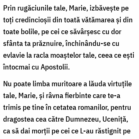
Prin rugăciunile tale, Marie, izbăvește pe
toți credincioșii din toată vătămarea și din
toate bolile, pe cei ce săvârșesc cu dor
sfânta ta prăznuire, închinându-se cu
evlavie la racla moaștelor tale, ceea ce ești
întocmai cu Apostolii.
Nu poate limba muritoare a lăuda virtuțile
tale, Marie, și râvna fierbinte care te-a
trimis pe tine în cetatea romanilor, pentru
dragostea cea către Dumnezeu, Uceniță,
ca să dai morții pe cei ce L-au răstignit pe