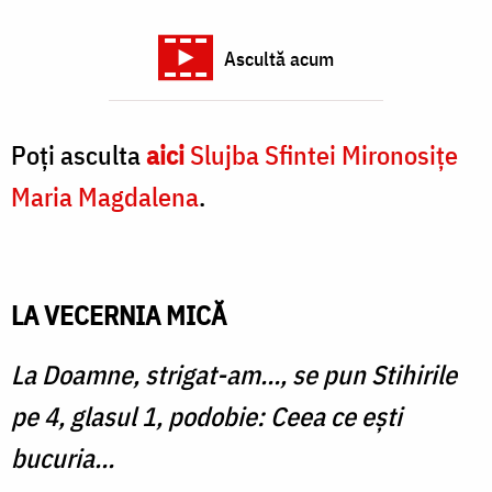
Ascultă acum
Poți asculta
aici
Slujba Sfintei Mironosițe
Maria Magdalena
.
LA VECERNIA MICĂ
La Doamne, strigat-am…, se pun Stihirile
pe 4, glasul 1, podobie: Ceea ce ești
bucuria…