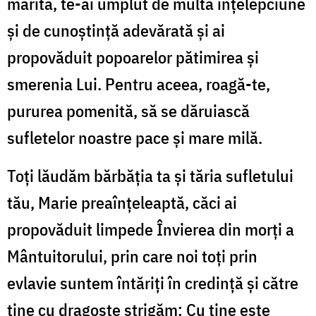
mărită, te-ai umplut de multă înțelepciune
și de cunoștință adevărată și ai
propovăduit popoarelor pătimirea și
smerenia Lui. Pentru aceea, roagă-te,
pururea pomenită, să se dăruiască
sufletelor noastre pace și mare milă.
Toți lăudăm bărbăția ta și tăria sufletului
tău, Marie preaînțeleaptă, căci ai
propovăduit limpede Învierea din morți a
Mântuitorului, prin care noi toți prin
evlavie suntem întăriți în credință și către
tine cu dragoste strigăm: Cu tine este