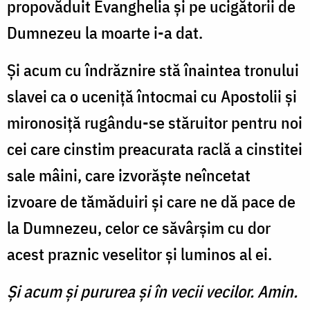
propovăduit Evanghelia și pe ucigătorii de
Dumnezeu la moarte i-a dat.
Și acum cu îndrăznire stă înaintea tronului
slavei ca o uceniță întocmai cu Apostolii și
mironosiță rugându-se stăruitor pentru noi
cei care cinstim preacurata raclă a cinstitei
sale mâini, care izvorăște neîncetat
izvoare de tămăduiri și care ne dă pace de
la Dumnezeu, celor ce săvârșim cu dor
acest praznic veselitor și luminos al ei.
Şi acum şi pururea şi în vecii vecilor. Amin.