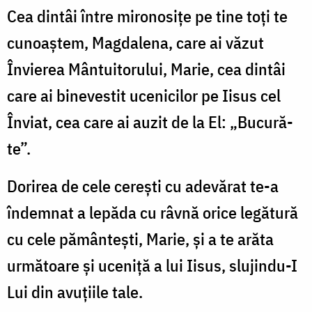
Cea dintâi între mironosițe pe tine toți te
cunoaștem, Magdalena, care ai văzut
Învierea Mântuitorului, Marie, cea dintâi
care ai binevestit ucenicilor pe Iisus cel
Înviat, cea care ai auzit de la El: „Bucură-
te”.
Dorirea de cele cerești cu adevărat te-a
îndemnat a lepăda cu râvnă orice legătură
cu cele pământești, Marie, și a te arăta
următoare și uceniță a lui Iisus, slujindu-I
Lui din avuțiile tale.