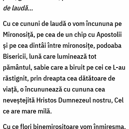
de laudă…
Cu ce cununi de laudă o vom încununa pe
Mironosiță, pe cea de un chip cu Apostolii
și pe cea dintâi între mironosițe, podoaba
Bisericii, lună care luminează tot
pământul, sabie care a biruit pe cei ce L-au
răstignit, prin dreapta cea dătătoare de
viață, o încununează cu cununa cea
neveștejită Hristos Dumnezeul nostru, Cel
ce are mare milă.
Cu ce flori binemirositoare vom înmiresma,