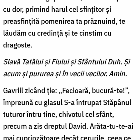
cu dor, primind harul cel sfințitor și
preasfințită pomenirea ta prăznuind, te
lăudăm cu credință și te cinstim cu
dragoste.
Slavă Tatălui şi Fiului şi Sfântului Duh. Şi
acum şi pururea şi în vecii vecilor. Amin.
Gavriil zicând ție: „Fecioară, bucură-te!”,
împreună cu glasul S-a întrupat Stăpânul
tuturor întru tine, chivotul cel sfânt,
precum a zis dreptul David. Arăta-tu-te-ai
mai cuprinzătoare decât cerurile, ceea ce