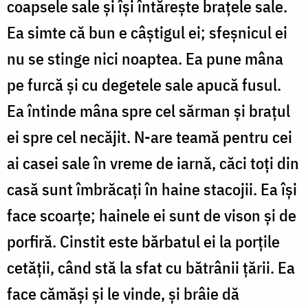
coapsele sale și își întărește brațele sale.
Ea simte că bun e câștigul ei; sfeșnicul ei
nu se stinge nici noaptea. Ea pune mâna
pe furcă și cu degetele sale apucă fusul.
Ea întinde mâna spre cel sărman și brațul
ei spre cel necăjit. N-are teamă pentru cei
ai casei sale în vreme de iarnă, căci toți din
casă sunt îmbrăcați în haine stacojii. Ea își
face scoarțe; hainele ei sunt de vison și de
porfiră. Cinstit este bărbatul ei la porțile
cetății, când stă la sfat cu bătrânii țării. Ea
face cămăși și le vinde, și brâie dă