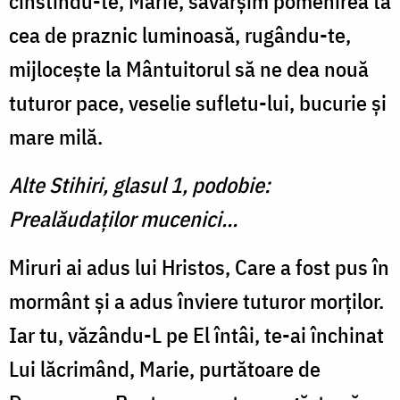
cinstindu-te, Marie, săvârșim pomenirea ta
cea de praznic luminoasă, rugându-te,
mijlocește la Mântuitorul să ne dea nouă
tuturor pace, veselie sufletu-lui, bucurie și
mare milă.
Alte Stihiri, glasul 1, podobie:
Prealăudaților mucenici…
Miruri ai adus lui Hristos, Care a fost pus în
mormânt și a adus înviere tuturor morților.
Iar tu, văzându-L pe El întâi, te-ai închinat
Lui lăcrimând, Marie, purtătoare de