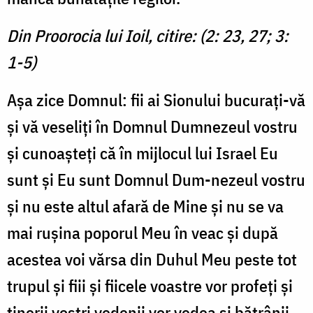
Din Proorocia lui Ioil, citire: (2: 23, 27; 3:
1-5)
Așa zice Domnul: fii ai Sionului bucurați-vă
și vă veseliți în Domnul Dumnezeul vostru
și cunoașteți că în mijlocul lui Israel Eu
sunt și Eu sunt Domnul Dum-nezeul vostru
și nu este altul afară de Mine și nu se va
mai rușina poporul Meu în veac și după
acestea voi vărsa din Duhul Meu peste tot
trupul și fiii și fiicele voastre vor profeți și
tinerii voștri vedenii vor vedea și bătrânii