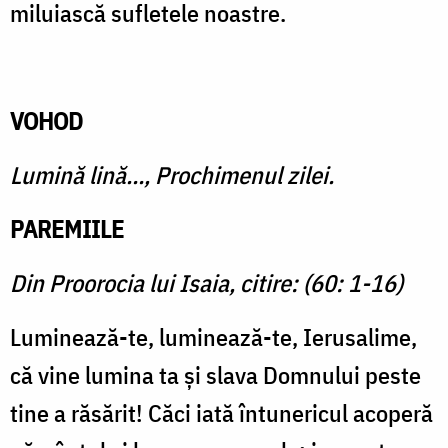
miluiască sufletele noastre.
VOHOD
Lumină lină…, Prochimenul zilei.
PAREMIILE
Din Proorocia lui Isaia, citire: (60: 1-16)
Luminează-te, luminează-te, Ierusalime,
că vine lumina ta și slava Domnului peste
tine a răsărit! Căci iată întunericul acoperă