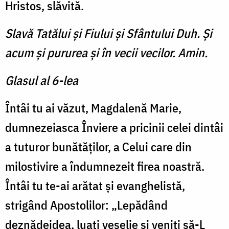
Hristos, slăvită.
Slavă Tatălui şi Fiului şi Sfântului Duh. Şi
acum şi pururea şi în vecii vecilor. Amin.
Glasul al 6-lea
Întâi tu ai văzut, Magdalenă Marie,
dumnezeiasca Înviere a pricinii celei dintâi
a tuturor bunătăților, a Celui care din
milostivire a îndumnezeit firea noastră.
Întâi tu te-ai arătat și evanghelistă,
strigând Apostolilor: „Lepădând
deznădejdea, luați veselie și veniți să-L