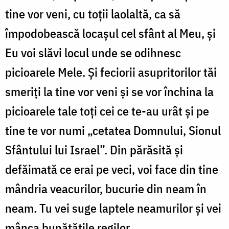
tine vor veni, cu toții laolaltă, ca să
împodobească locașul cel sfânt al Meu, și
Eu voi slăvi locul unde se odihnesc
picioarele Mele. Și feciorii asupritorilor tăi
smeriți la tine vor veni și se vor închina la
picioarele tale toți cei ce te-au urât și pe
tine te vor numi „cetatea Domnului, Sionul
Sfântului lui Israel”. Din părăsită și
defăimată ce erai pe veci, voi face din tine
mândria veacurilor, bucurie din neam în
neam. Tu vei suge laptele neamurilor și vei
mânca bunătățile regilor.