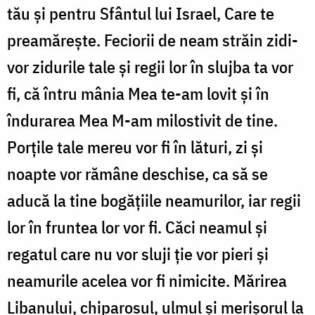
tău și pentru Sfântul lui Israel, Care te
preamărește. Feciorii de neam străin zidi-
vor zidurile tale și regii lor în slujba ta vor
fi, că întru mânia Mea te-am lovit și în
îndurarea Mea M-am milostivit de tine.
Porțile tale mereu vor fi în lături, zi și
noapte vor rămâne deschise, ca să se
aducă la tine bogățiile neamurilor, iar regii
lor în fruntea lor vor fi. Căci neamul și
regatul care nu vor sluji ție vor pieri și
neamurile acelea vor fi nimicite. Mărirea
Libanului, chiparosul, ulmul și merișorul la