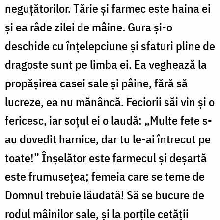
neguțătorilor. Tărie și farmec este haina ei
și ea râde zilei de mâine. Gura și-o
deschide cu înțelepciune și sfaturi pline de
dragoste sunt pe limba ei. Ea veghează la
propășirea casei sale și pâine, fără să
lucreze, ea nu mănâncă. Feciorii săi vin și o
fericesc, iar soțul ei o laudă: „Multe fete s-
au dovedit harnice, dar tu le-ai întrecut pe
toate!” Înșelător este farmecul și deșartă
este frumusețea; femeia care se teme de
Domnul trebuie lăudată! Să se bucure de
rodul mâinilor sale, și la porțile cetății