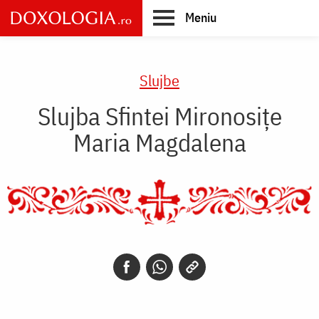
Skip
Meniu
to
main
Main
content
navigation
Slujbe
Slujba Sfintei Mironosițe
Maria Magdalena