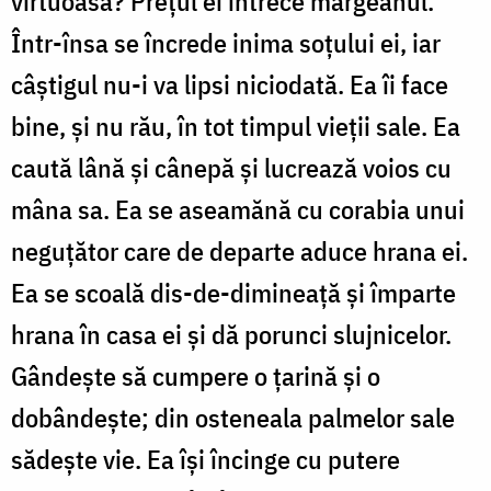
virtuoasă? Prețul ei întrece mărgeanul.
Într-însa se încrede inima soțului ei, iar
câștigul nu-i va lipsi niciodată. Ea îi face
bine, și nu rău, în tot timpul vieții sale. Ea
caută lână și cânepă și lucrează voios cu
mâna sa. Ea se aseamănă cu corabia unui
neguțător care de departe aduce hrana ei.
Ea se scoală dis-de-dimineață și împarte
hrana în casa ei și dă porunci slujnicelor.
Gândește să cumpere o țarină și o
dobândește; din osteneala palmelor sale
sădește vie. Ea își încinge cu putere