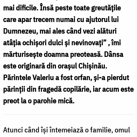
mai dificile. Însă peste toate greutățile
l
d
care apar trecem numai cu ajutorul lui
M
Dumnezeu, mai ales când vezi alături
S
atâția ochișori dulci și nevinovați” , îmi
P
mărturisește doamna preoteasă. Dânsa
Ș
este originară din orașul Chişinău.
C
Părintele Valeriu a fost orfan, și-a pierdut
părinții din fragedă copilărie, iar acum este
ș
preot la o parohie mică.
N
(
b
Atunci când își întemeiază o familie, omul