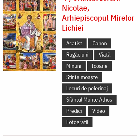
Nicolae,
Arhiepiscopul Mirelor
Lichiei
Acatist
Canon
Rugăciuni
Viață
Minuni
Icoane
Sfinte moaște
Locuri de pelerinaj
Sfântul Munte Athos
Predici
Video
Fotografii