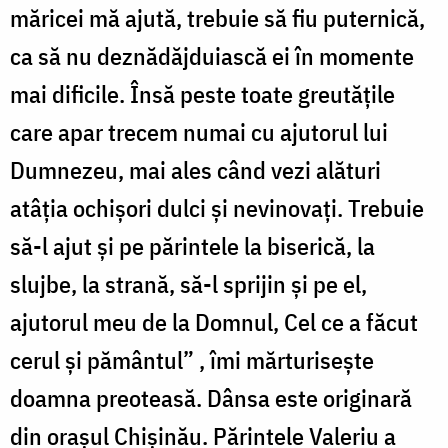
măricei mă ajută, trebuie să fiu puternică,
ca să nu deznădăjduiască ei în momente
mai dificile. Însă peste toate greutățile
care apar trecem numai cu ajutorul lui
Dumnezeu, mai ales când vezi alături
atâția ochișori dulci și nevinovați. Trebuie
să-l ajut și pe părintele la biserică, la
slujbe, la strană, să-l sprijin și pe el,
ajutorul meu de la Domnul, Cel ce a făcut
cerul și pământul” , îmi mărturisește
doamna preoteasă. Dânsa este originară
din orașul Chişinău. Părintele Valeriu a