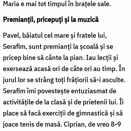
Maria e mai tot timpul în brațele sale.
Premianții, pricepuți și la muzică
Pavel, băiatul cel mare și fratele lui,
Serafim, sunt premianți la școală și se
pricep bine să cânte la pian. Iau lecții și
exersează acasă ori de câte ori au timp. În
jurul lor se strâng toți frățiorii să-i asculte.
Serafim îmi povestește entuziasmat de
activitățile de la clasă și de prietenii lui. Îi
place să facă exerciții de gimnastică și să
joace tenis de masă. Ciprian, de vreo 8-9