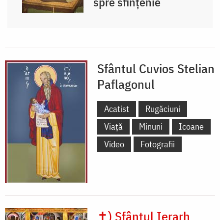
spre sfințenie
Sfântul Cuvios Stelian
Paflagonul
Acatist
Rugăciuni
Viață
Minuni
Icoane
Video
Fotografii
✝) Sfântul Ierarh