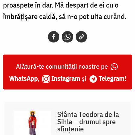
proaspete în dar. Mă despart de ei cu o
îmbrățișare caldă, să n-o pot uita curând.
Alătură-te comunității noastre pe
WhatsApp
,
Instagram
și
Telegram
!
Sfânta Teodora de la
Sihla – drumul spre
sfințenie