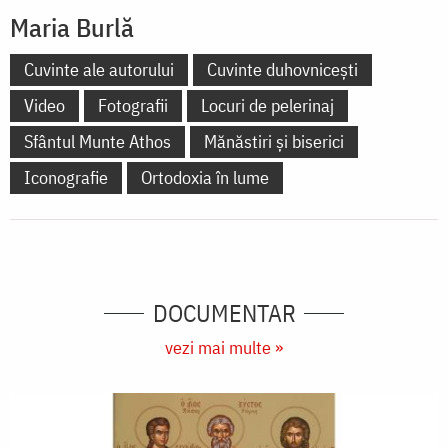
Maria Burlă
Cuvinte ale autorului
Cuvinte duhovnicești
Video
Fotografii
Locuri de pelerinaj
Sfântul Munte Athos
Mănăstiri și biserici
Iconografie
Ortodoxia în lume
DOCUMENTAR
vezi mai multe »