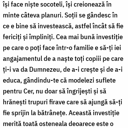
își face niște socoteli, își creionează în
minte câteva planuri. Soții se gândesc în
ce e bine să investească, astfel încât să fie
fericiți și împliniți. Cea mai bună investiție
pe care o poți face într-o familie e să-ți iei
angajamentul de a naște toți copiii pe care
ți-i va da Dumnezeu, de a-i crește și de a-i
educa, gândindu-te că modelezi suflete
pentru Cer, nu doar să îngrijești și să
hrănești trupuri firave care să ajungă să-ți
fie sprijin la bătrânețe. Această investiție
merită toată osteneala deoarece este o