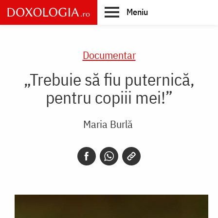
Skip
Meniu
to
main
Main
content
navigation
Documentar
„Trebuie să fiu puternică,
pentru copiii mei!”
Maria Burlă