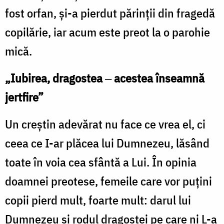
fost orfan, și-a pierdut părinții din fragedă
copilărie, iar acum este preot la o parohie
mică.
„Iubirea, dragostea
‒
acestea înseamnă
jertfire”
Un creștin adevărat nu face ce vrea el, ci
ceea ce I-ar plăcea lui Dumnezeu, lăsând
toate în voia cea sfântă a Lui. În opinia
doamnei preotese, femeile care vor puțini
copii pierd mult, foarte mult: darul lui
Dumnezeu și rodul dragostei pe care ni L-a