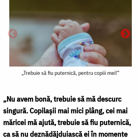
„Trebuie
„Trebuie să fiu puternică, pentru copiii mei!”
să
fiu
„Nu avem bonă, trebuie să mă descurc
puternică,
singură. Copilașii mai mici plâng, cei mai
pentru
măricei mă ajută, trebuie să fiu puternică,
l
copiii
ca să nu deznădăjduiască ei în momente
mei!”