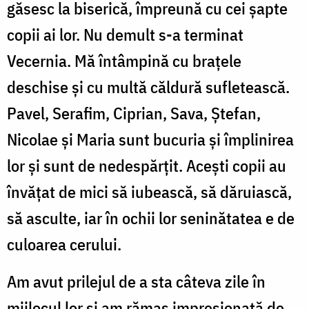
găsesc la biserică, împreună cu cei șapte
copii ai lor. Nu demult s-a terminat
Vecernia. Mă întâmpină cu brațele
deschise și cu multă căldură sufletească.
Pavel, Serafim, Ciprian, Sava, Ștefan,
Nicolae și Maria sunt bucuria și împlinirea
lor și sunt de nedespărțit. Acești copii au
învățat de mici să iubească, să dăruiască,
să asculte, iar în ochii lor seninătatea e de
culoarea cerului.
Am avut prilejul de a sta câteva zile în
mijlocul lor și am rămas impresionată de