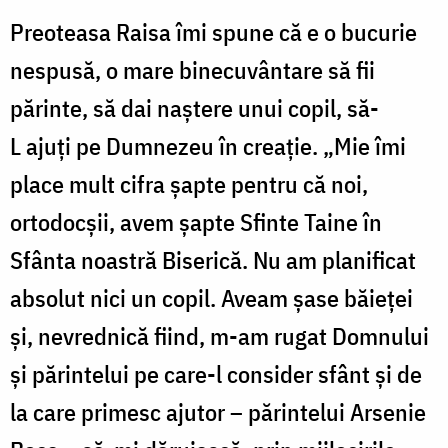
Preoteasa Raisa îmi spune că e o bucurie
nespusă, o mare binecuvântare să fii
părinte, să dai naștere unui copil, să-
L ajuți pe Dumnezeu în creație. „Mie îmi
place mult cifra șapte pentru că noi,
ortodocșii, avem șapte Sfinte Taine în
Sfânta noastră Biserică. Nu am planificat
absolut nici un copil. Aveam șase băieței
și, nevrednică fiind, m-am rugat Domnului
și părintelui pe care-l consider sfânt și de
la care primesc ajutor – părintelui Arsenie