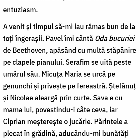
entuziasm.
A venit și timpul să-mi iau rămas bun de la
toți îngerașii. Pavel îmi cântă
Oda bucuriei
de Beethoven, apăsând cu multă stăpânire
pe clapele pianului. Serafim se uită peste
umărul său. Micuța Maria se urcă pe
genunchi și privește pe fereastră. Ștefănuț
și Nicolae aleargă prin curte. Sava e cu
mama lui, povestindu-i câte ceva, iar
Ciprian meșterește o jucărie. Părintele a
plecat în grădină, aducându-mi bunătăți