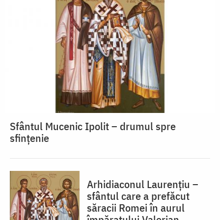
Sfântul Mucenic Ipolit – drumul spre
sfințenie
Arhidiaconul Laurențiu –
sfântul care a prefăcut
săracii Romei în aurul
împăratului Valerian