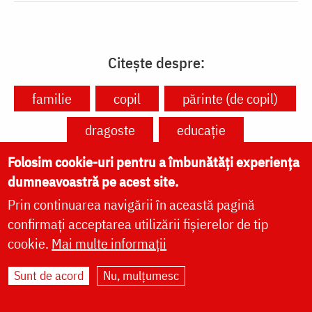
Citește despre:
familie
copil
părinte (de copil)
dragoste
educație
responsabilitate
jertfă
bucurie
Folosim cookie-uri pentru a îmbunătăți experiența
dumneavoastră pe acest site.
Prin continuarea navigării în această pagină
confirmați acceptarea utilizării fișierelor de tip
cookie.
Mai multe informații
VIAȚA BISERICII
Sunt de acord
Nu, mulțumesc
CUVINTE DUHOVNICEȘTI
FAMILIE