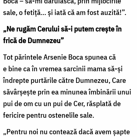
Boca – să-mi dăruiască, prin mijlocirile
sale, o fetiță… și iată că am fost auzită!”.
„Ne rugăm Cerului să-i putem crește în
frică de Dumnezeu”
Tot părintele Arsenie Boca spunea că
e bine ca în vremea sarcinii mama să-și
îndrepte purtările către Dumnezeu, Care
săvârșește prin ea minunea îmbinării unui
pui de om cu un pui de Cer, răsplată de
fericire pentru ostenelile sale.
„Pentru noi nu contează dacă avem șapte