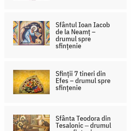
Sfântul Ioan Iacob
de la Neamț –
drumul spre
sfințenie
Sfinții 7 tineri din
Efes – drumul spre
sfințenie
Sfânta Teodora din
Tesalonic ‒ drumul