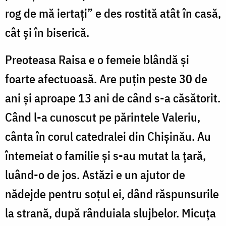
rog de mă iertați” e des rostită atât în casă,
cât și în biserică.
Preoteasa Raisa e o femeie blândă și
foarte afectuoasă. Are puțin peste 30 de
ani și aproape 13 ani de când s-a căsătorit.
Când l-a cunoscut pe părintele Valeriu,
cânta în corul catedralei din Chișinău. Au
întemeiat o familie și s-au mutat la țară,
luând-o de jos. Astăzi e un ajutor de
nădejde pentru soțul ei, dând răspunsurile
la strană, după rânduiala slujbelor. Micuța