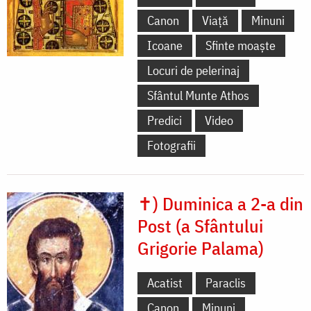
Canon
Viață
Minuni
Icoane
Sfinte moaște
Locuri de pelerinaj
Sfântul Munte Athos
Predici
Video
Fotografii
✝) Duminica a 2-a din
Post (a Sfântului
Grigorie Palama)
Acatist
Paraclis
Canon
Minuni