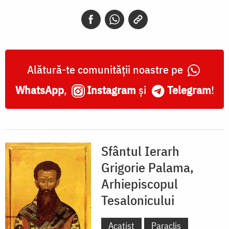
Alătură-te comunității noastre pe
WhatsApp
,
Instagram
și
Telegram
!
Sfântul Ierarh
Grigorie Palama,
Arhiepiscopul
Tesalonicului
Acatist
Paraclis