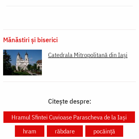
Mănăstiri și biserici
Catedrala Mitropolitană din Iaşi
Citește despre:
Hramul Sfintei Cuvioase Parascheva de la Iași
hram
răbdare
pocăință