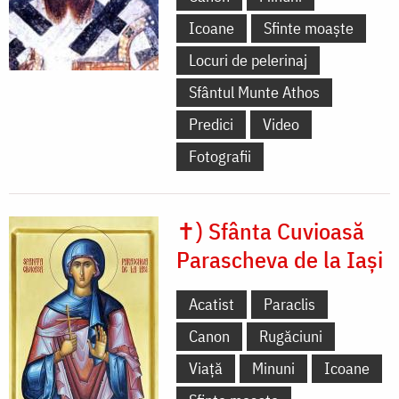
Icoane
Sfinte moaște
Locuri de pelerinaj
Sfântul Munte Athos
Predici
Video
Fotografii
✝) Sfânta Cuvioasă
Parascheva de la Iași
Acatist
Paraclis
Canon
Rugăciuni
Viață
Minuni
Icoane