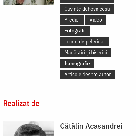
Cuvinte duhovnicești
Predici
Video
Fotografii
Locuri de pelerinaj
Mănăstiri și biserici
Iconografie
Articole despre autor
Realizat de
Cătălin Acasandrei