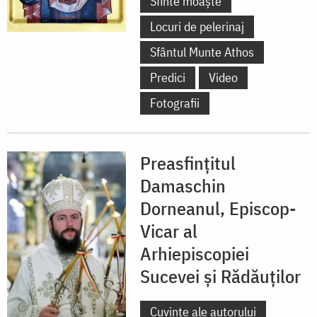
Sfinte moaște
Locuri de pelerinaj
Sfântul Munte Athos
Predici
Video
Fotografii
Preasfințitul
Damaschin
Dorneanul, Episcop-
Vicar al
Arhiepiscopiei
Sucevei și Rădăuților
Cuvinte ale autorului