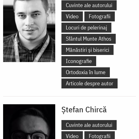
Cuvinte ale autorului
Video
Fotografii
Locuri de pelerinaj
Sfântul Munte Athos
Mănăstiri și biserici
Iconografie
Ortodoxia în lume
Articole despre autor
Ștefan Chircă
Cuvinte ale autorului
Video
Fotografii