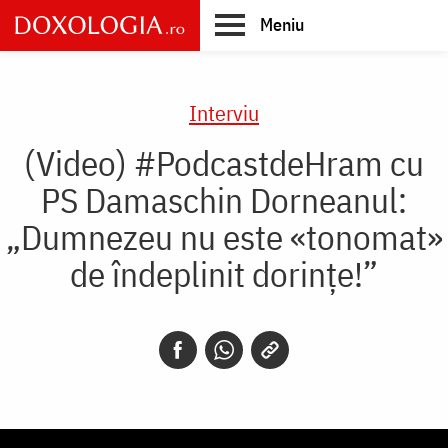
Skip
Meniu
to
main
Main
content
navigation
Interviu
(Video) #PodcastdeHram cu
PS Damaschin Dorneanul:
„Dumnezeu nu este «tonomat»
de îndeplinit dorințe!”