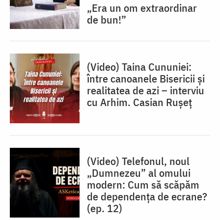
„Era un om extraordinar
de bun!”
(Video) Taina Cununiei:
între canoanele Bisericii și
realitatea de azi – interviu
cu Arhim. Casian Rușeț
(Video) Telefonul, noul
„Dumnezeu” al omului
modern: Cum să scăpăm
de dependența de ecrane?
(ep. 12)