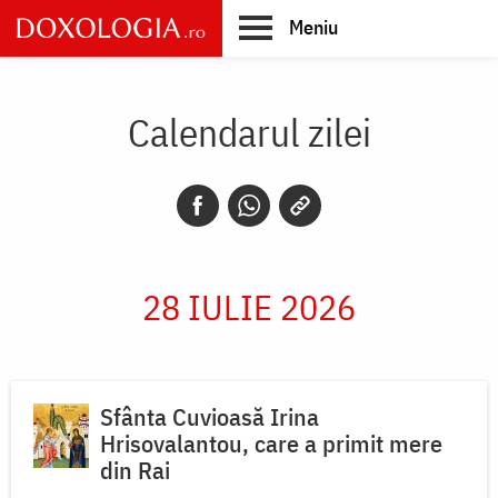
Skip
Meniu
to
main
Main
content
navigation
Calendarul zilei
28 IULIE 2026
Sfânta Cuvioasă Irina
Hrisovalantou, care a primit mere
din Rai