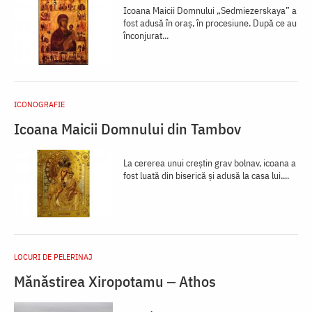
Icoana Maicii Domnului „Sedmiezerskaya” a
fost adusă în oraș, în procesiune. După ce au
înconjurat...
ICONOGRAFIE
Icoana Maicii Domnului din Tambov
La cererea unui creștin grav bolnav, icoana a
fost luată din biserică și adusă la casa lui....
LOCURI DE PELERINAJ
Mănăstirea Xiropotamu ‒ Athos