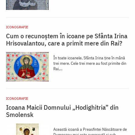
ICONOGRAFIE
Cum o recunoștem în icoane pe Sfânta Irina
Hrisovalantou, care a primit mere din Rai?
În toate icoanele, Sfânta Irina ține în mână
trei mere. Cele trei mere au fost primite din
Rai,...
ICONOGRAFIE
Icoana Maicii Domnului „Hodighitria” din
Smolensk
Această icoană a Preasfintei Născătoare de
Dumnezeu mai este cunoscută și sub