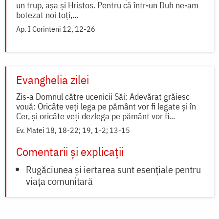
un trup, așa și Hristos. Pentru că într-un Duh ne-am
botezat noi toți,...
Ap. I Corinteni 12, 12-26
Evanghelia zilei
Zis-a Domnul către ucenicii Săi: Adevărat grăiesc
vouă: Oricâte veți lega pe pământ vor fi legate și în
Cer, și oricâte veți dezlega pe pământ vor fi...
Ev. Matei 18, 18-22; 19, 1-2; 13-15
Comentarii și explicații
Rugăciunea și iertarea sunt esențiale pentru
viața comunitară