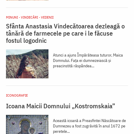
MINUNI - VINDECĂRI - VEDENII
Sfânta Anastasia Vindecătoarea dezleagă o
tânără de farmecele pe care i le făcuse
fostul logodnic
Atunci a ajuns Împărăteasa tuturor, Maica
Domnului. Fața ei dumnezeiască și
preacinstită răspândea...
ICONOGRAFIE
Icoana Maicii Domnului „Kostromskaia”
Această icoană a Preasfintei Născătoare de
Dumnezeu a fost zugrăvită în anul 1672 pe
peretele...