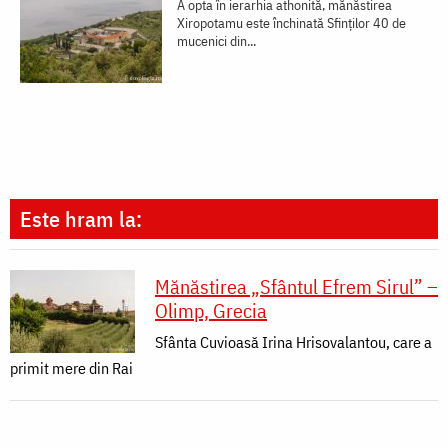
A opta în ierarhia athonită, mănăstirea
Xiropotamu este închinată Sfinţilor 40 de
mucenici din...
Este hram la:
Mănăstirea „Sfântul Efrem Sirul” –
Olimp, Grecia
Sfânta Cuvioasă Irina Hrisovalantou, care a
primit mere din Rai