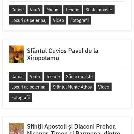
Canon
Viață
Minuni
Icoane
Sfinte moaște
Locuri de pelerinaj
Video
Fotografii
Sfântul Cuvios Pavel de la
Xiropotamu
Canon
Viață
Icoane
Sfinte moaște
Locuri de pelerinaj
Sfântul Munte Athos
Video
Fotografii
Sfinții Apostoli și Diaconi Prohor,
Nicanor, Timon și Parmena, dintre