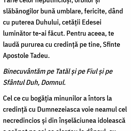
slăbănogilor bună umblare, fericite, dând
cu puterea Duhului, cetăţii Edesei
luminător te-ai făcut. Pentru aceea, te
laudă pururea cu credinţă pe tine, Sfinte
Apostole Tadeu.
Binecuvântăm pe Tatăl şi pe Fiul şi pe
Sfântul Duh, Domnul.
Cel ce cu bogăţia minunilor a întors la
credinţă cu Dumnezeiasca voie neamul cel
necredincios şi din înşelăciunea idolească