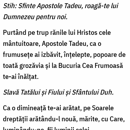
Stih: Sfinte Apostole Tadeu, roagă-te lui
Dumnezeu pentru noi.
Purtând pe trup rănile lui Hristos cele
mântuitoare, Apostole Tadeu, ca o
frumuseţe ai izbăvit, înţelepte, popoare de
toată grozăvia şi la Bucuria Cea Frumoasă
te-ai înălţat.
Slavă Tatălui şi Fiului şi Sfântului Duh.
Ca o dimineaţă te-ai arătat, pe Soarele
dreptăţii arătându-l nouă, mărite, cu Care,
luminându-ne, fii luminii celei