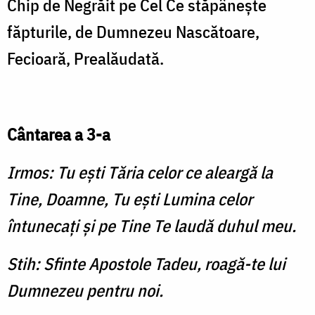
Chip de Negrăit pe Cel Ce stăpâneşte
făpturile, de Dumnezeu Nascătoare,
Fecioară, Prealăudată.
Cântarea a 3-a
Irmos: Tu eşti Tăria celor ce aleargă la
Tine, Doamne, Tu eşti Lumina celor
întunecaţi şi pe Tine Te laudă duhul meu.
Stih: Sfinte Apostole Tadeu, roagă-te lui
Dumnezeu pentru noi.