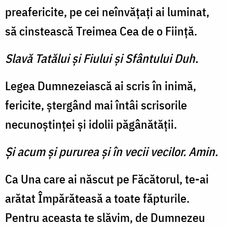
preafericite, pe cei neînvăţaţi ai luminat,
să cinstească Treimea Cea de o Fiinţă.
Slavă Tatălui şi Fiului şi Sfântului Duh.
Legea Dumnezeiască ai scris în inimă,
fericite, ştergând mai întâi scrisorile
necunoştinţei şi idolii păgânătăţii.
Şi acum şi pururea şi în vecii vecilor. Amin.
Ca Una care ai născut pe Făcătorul, te-ai
arătat Împărăteasă a toate făpturile.
Pentru aceasta te slăvim, de Dumnezeu