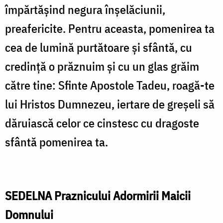
împărtăşind negura înşelăciunii,
preafericite. Pentru aceasta, pomenirea ta
cea de lumină purtătoare şi sfântă, cu
credinţă o prăznuim şi cu un glas grăim
către tine: Sfinte Apostole Tadeu, roagă-te
lui Hristos Dumnezeu, iertare de greşeli să
dăruiască celor ce cinstesc cu dragoste
sfântă pomenirea ta.
SEDELNA Praznicului Adormirii Maicii
Domnului