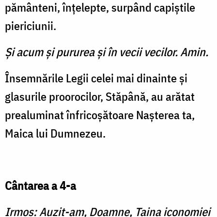
pământeni, înţelepte, surpând capiştile
piericiunii.
Şi acum şi pururea şi în vecii vecilor. Amin.
Însemnările Legii celei mai dinainte şi
glasurile proorocilor, Stăpână, au arătat
prealuminat înfricoşătoare Naşterea ta,
Maica lui Dumnezeu.
Cântarea a 4-a
Irmos: Auzit-am, Doamne, Taina iconomiei