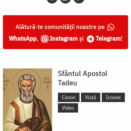
Alătură-te comunității noastre pe
WhatsApp
,
Instagram
și
Telegram
!
Sfântul Apostol
Tadeu
Canon
Viață
Icoane
Video