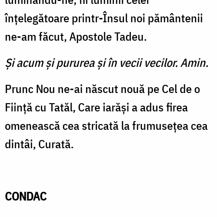
înţelegătoare printr-Însul noi pământenii
ne-am făcut, Apostole Tadeu.
Şi acum şi pururea şi în vecii vecilor. Amin.
Prunc Nou ne-ai născut nouă pe Cel de o
Fiinţă cu Tatăl, Care iarăşi a adus firea
omenească cea stricată la frumuseţea cea
dintâi, Curată.
CONDAC