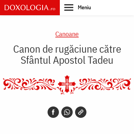
Skip
Meniu
to
main
Main
content
navigation
Canoane
Canon de rugăciune către
Sfântul Apostol Tadeu