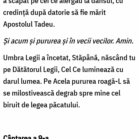
a scăpat pe cei ce alergau la dânsul, cu
credinţă după datorie să fie mărit
Apostolul Tadeu.
Şi acum şi pururea şi în vecii vecilor. Amin.
Umbra Legii a încetat, Stăpână, născând tu
pe Dătătorul Legii, Cel Ce luminează cu
darul lumea. Pe Acela pururea roagă-L să
se milostivească degrab spre mine cel
biruit de legea păcatului.
Cântarea a 9-a