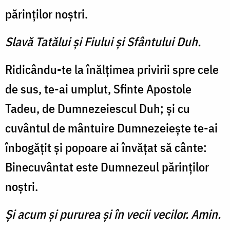
părinţilor noştri.
Slavă Tatălui şi Fiului şi Sfântului Duh.
Ridicându-te la înălţimea privirii spre cele
de sus, te-ai umplut, Sfinte Apostole
Tadeu, de Dumnezeiescul Duh; şi cu
cuvântul de mântuire Dumnezeieşte te-ai
înbogăţit şi popoare ai învăţat să cânte:
Binecuvântat este Dumnezeul părinţilor
noştri.
Şi acum şi pururea şi în vecii vecilor. Amin.