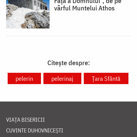
Față a Domnului”, de pe
vârful Muntelui Athos
Citește despre:
pelerin
pelerinaj
Ţara Sfântă
VIAȚA BISERICII
CUVINTE DUHOVNICEȘTI