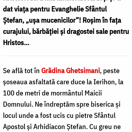
dat viața pentru Evanghelie Sfântul
părintelui
Ștefan, „ușa mucenicilor”! Roșim în fața
Cleopa
curajului, bărbăției și dragostei sale pentru
la
Locurile
Hristos...
Sfinte
/
Se află tot în
Grădina Ghetsimani
, peste
Foto:
șoseaua asfaltată care duce la Ierihon, la
Florentina
100 de metri de mormântul Maicii
Mardari
Domnului. Ne îndreptăm spre biserica și
locul unde a fost ucis cu pietre Sfântul
Apostol și Arhidiacon Ștefan. Cu greu ne