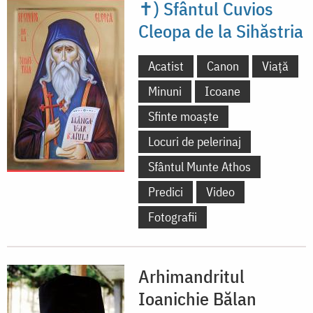
✝) Sfântul Cuvios
Cleopa de la Sihăstria
Acatist
Canon
Viață
Minuni
Icoane
Sfinte moaște
Locuri de pelerinaj
Sfântul Munte Athos
Predici
Video
Fotografii
Arhimandritul
Ioanichie Bălan