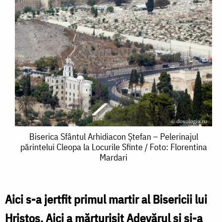
Biserica
Biserica Sfântul Arhidiacon Ștefan – Pelerinajul
părintelui Cleopa la Locurile Sfinte / Foto: Florentina
Sfântul
Mardari
Arhidiacon
Ștefan
Aici s-a jertfit primul martir al Bisericii lui
–
Hristos. Aici a mărturisit Adevărul și și-a
Pelerinajul