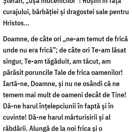
Ștefan, „ușa mucenicilor”! Roșim în fața
curajului, bărbăției și dragostei sale pentru
Hristos...
Doamne, de câte ori „ne-am temut de frică
unde nu era frică”; de câte ori Te-am lăsat
singur, Te-am tăgăduit, am tăcut, am
părăsit poruncile Tale de frica oamenilor!
Iartă-ne, Doamne, și nu ne osândi că ne
temem mai mult de oameni decât de Tine!
Dă-ne harul înțelepciunii în faptă și în
cuvinte! Dă-ne harul mărturisirii și al
răbdării. Alungă de la noi frica și o