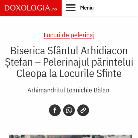
Skip
Meniu
to
main
Main
content
navigation
Locuri de pelerinaj
Biserica Sfântul Arhidiacon
Ștefan – Pelerinajul părintelui
Cleopa la Locurile Sfinte
Arhimandritul Ioanichie Bălan