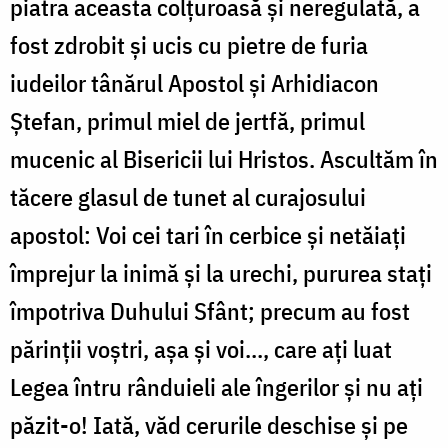
piatra aceasta colțuroasă și neregulată, a
fost zdrobit și ucis cu pietre de furia
iudeilor tânărul Apostol și Arhidiacon
Ștefan, primul miel de jertfă, primul
mucenic al Bisericii lui Hristos. Ascultăm în
tăcere glasul de tunet al curajosului
apostol: Voi cei tari în cerbice și netăiați
împrejur la inimă și la urechi, pururea stați
împotriva Duhului Sfânt; precum au fost
părinții voștri, așa și voi..., care ați luat
Legea întru rânduieli ale îngerilor și nu ați
păzit-o! Iată, văd cerurile deschise și pe