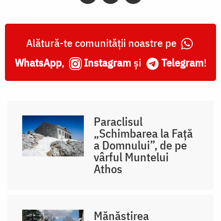
Alătură-te comunității noastre pe
WhatsApp
,
Instagram
și
Telegram
!
Paraclisul
„Schimbarea la Față
a Domnului”, de pe
vârful Muntelui
Athos
Mănăstirea