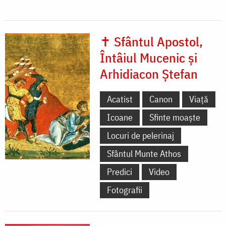
✝ Sfântul Apostol,
Întâiul Mucenic și
Arhidiacon Ștefan
Acatist
Canon
Viață
Icoane
Sfinte moaște
Locuri de pelerinaj
Sfântul Munte Athos
Predici
Video
Fotografii