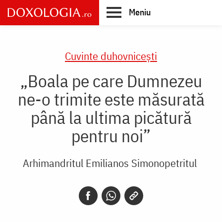
Skip
Meniu
to
main
Main
content
navigation
Cuvinte duhovnicești
„Boala pe care Dumnezeu
ne-o trimite este măsurată
până la ultima picătură
pentru noi”
Arhimandritul Emilianos Simonopetritul