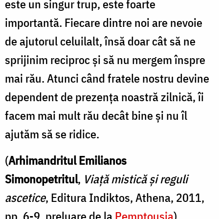
este un singur trup, este foarte
importantă. Fiecare dintre noi are nevoie
de ajutorul celuilalt, însă doar cât să ne
sprijinim reciproc și să nu mergem înspre
mai rău. Atunci când fratele nostru devine
dependent de prezența noastră zilnică, îi
facem mai mult rău decât bine și nu îl
ajutăm să se ridice.
(
Arhimandritul Emilianos
Simonopetritul
,
Viață mistică și reguli
ascetice
, Editura Indiktos, Athena, 2011,
pp. 6-9, preluare de la
Pemptousia
)