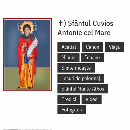
✝) Sfântul Cuvios
Antonie cel Mare
Acatist
Canon
Viață
Minuni
Icoane
Sfinte moaște
Locuri de pelerinaj
Sfântul Munte Athos
Predici
Video
Fotografii