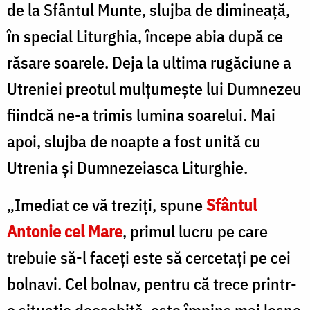
de la Sfântul Munte, slujba de dimineață,
în special Liturghia, începe abia după ce
răsare soarele. Deja la ultima rugăciune a
Utreniei preotul mulțumește lui Dumnezeu
fiindcă ne-a trimis lumina soarelui. Mai
apoi, slujba de noapte a fost unită cu
Utrenia și Dumnezeiasca Liturghie.
„Imediat ce vă treziți, spune
Sfântul
Antonie cel Mare
, primul lucru pe care
trebuie să-l faceți este să cercetați pe cei
bolnavi. Cel bolnav, pentru că trece printr-
o situație deosebită, este împins mai lesne