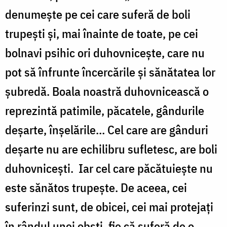
denumește pe cei care suferă de boli
trupești și, mai înainte de toate, pe cei
bolnavi psihic ori duhovnicește, care nu
pot să înfrunte încercările și sănătatea lor
șubredă. Boala noastră duhovnicească o
reprezintă patimile, păcatele, gândurile
deșarte, înșelările… Cel care are gânduri
deșarte nu are echilibru sufletesc, are boli
duhovnicești. Iar cel care păcătuiește nu
este sănătos trupește. De aceea, cei
suferinzi sunt, de obicei, cei mai protejați
în rândul unei obști, fie că suferă de o