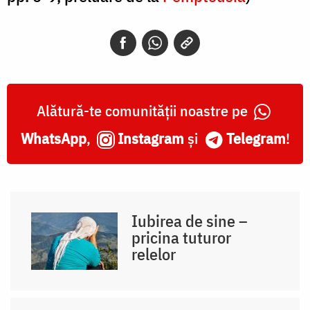
Alătură-te comunității noastre pe
WhatsApp
,
Instagram
și
Telegram
!
Iubirea de sine –
pricina tuturor
relelor