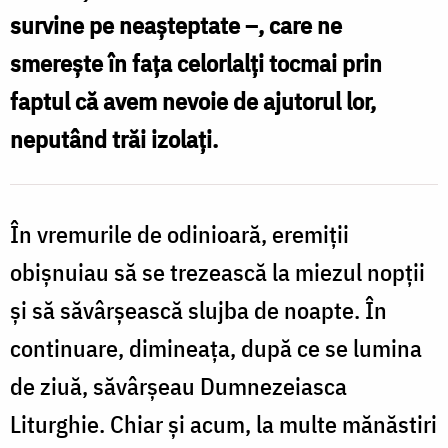
survine pe neașteptate –, care ne
smerește în fața celorlalți tocmai prin
faptul că avem nevoie de ajutorul lor,
neputând trăi izolați.
În vremurile de odinioară, eremiții
obișnuiau să se trezească la miezul nopții
și să săvârșească slujba de noapte. În
continuare, dimineața, după ce se lumina
de ziuă, săvârșeau Dumnezeiasca
Liturghie. Chiar și acum, la multe mănăstiri