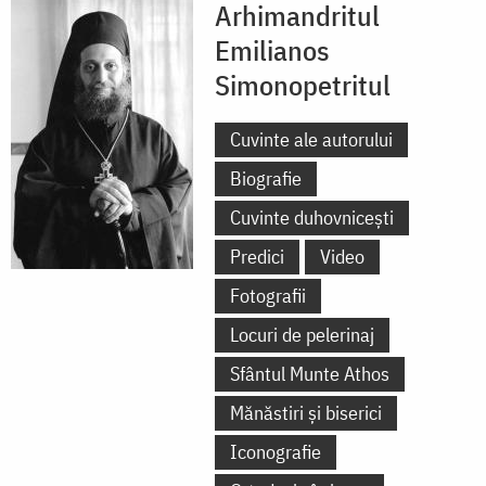
Arhimandritul
Emilianos
Simonopetritul
Cuvinte ale autorului
Biografie
Cuvinte duhovnicești
Predici
Video
Fotografii
Locuri de pelerinaj
Sfântul Munte Athos
Mănăstiri și biserici
Iconografie