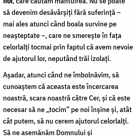
noi
, care căutăm mântuirea. Nu se poate
să devenim desăvârșiți fără suferință –
mai ales atunci când boala survine pe
neașteptate –, care ne smerește în fața
celorlalți tocmai prin faptul că avem nevoie
de ajutorul lor, neputând trăi izolați.
Așadar, atunci când ne îmbolnăvim, să
cunoaștem că aceasta este încercarea
noastră, scara noastră către Cer, și că este
necesar să ne „tocim” pe noi înșine și, atât
cât putem, să nu cerem ajutorul celorlalți.
Să ne asemănăm Domnului și