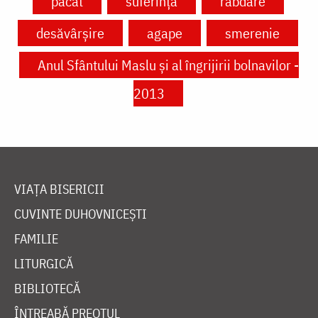
păcat
suferință
răbdare
desăvârșire
agape
smerenie
Anul Sfântului Maslu și al îngrijirii bolnavilor -
2013
VIAȚA BISERICII
CUVINTE DUHOVNICEȘTI
FAMILIE
LITURGICĂ
BIBLIOTECĂ
ÎNTREABĂ PREOTUL