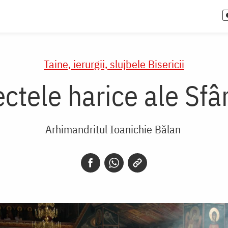
Taine, ierurgii, slujbele Bisericii
ectele harice ale Sfâ
Arhimandritul Ioanichie Bălan