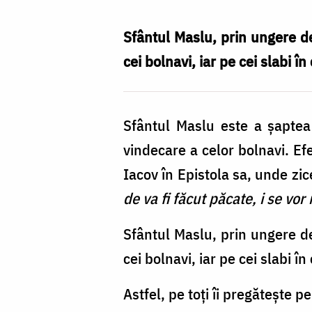
efectele
harice
Sfântul Maslu, prin ungere de
ale
cei bolnavi, iar pe cei slabi î
Sfântului
Maslu?
Sfântul Maslu este a şaptea 
/
vindecare a celor bolnavi. Ef
Foto:
Iacov în Epistola sa, unde zic
Flavius
de va fi făcut păcate, i se vor 
Popa
Sfântul Maslu, prin ungere de
cei bolnavi, iar pe cei slabi î
Astfel, pe toţi îi pregăteşte p