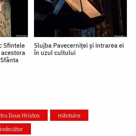
 Sfintele
Slujba Pavecerniței și intrarea ei
 acestora
în uzul cultului
 Sfânta
tru Iisus Hristos
mântuire
indecător