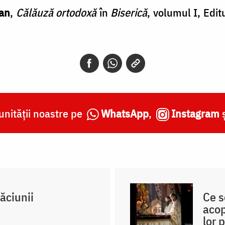
lan
,
Călăuză ortodoxă
în
Biserică
, volumul I, Edit
nității noastre pe
WhatsApp
,
Instagram
ăciunii
Ce s
acop
lor 