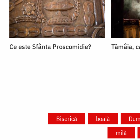
Ce este Sfânta Proscomidie?
Tămâia, ca
Biserică
boală
Dum
milă