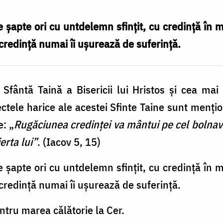
 şapte ori cu untdelemn sfinţit, cu credinţă în
n credinţă numai îi uşurează de suferinţă.
Sfântă Taină a Bisericii lui Hristos şi cea mai 
ectele harice ale acestei Sfinte Taine sunt menţi
e: „
Rugăciunea credinţei va mântui pe cel bolnav ş
ierta lui”
. (Iacov 5, 15)
 şapte ori cu untdelemn sfinţit, cu credinţă în
n credinţă numai îi uşurează de suferinţă.
entru marea călătorie la Cer.