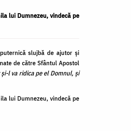
 mila lui Dumnezeu, vindecă pe
puternică slujbă de ajutor şi
onate de către Sfântul Apostol
i-l va ridica pe el Domnul, şi
 mila lui Dumnezeu, vindecă pe