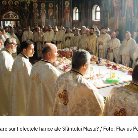
are sunt efectele harice ale Sfântului Maslu? / Foto: Flavius P