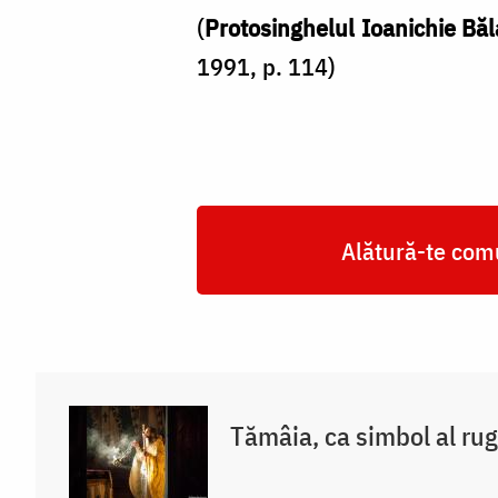
(
Protosinghelul Ioanichie Bă
1991, p. 114)
Alătură-te comu
Tămâia, ca simbol al rug