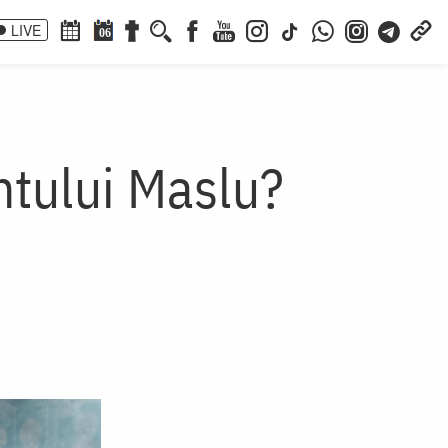
LIVE
06
ntului Maslu?