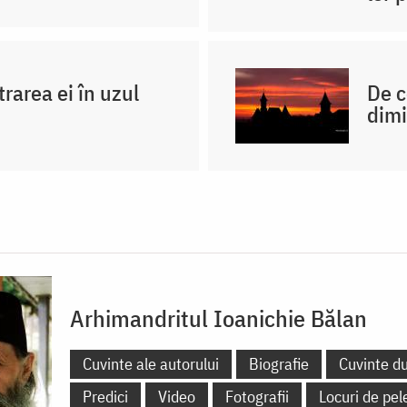
trarea ei în uzul
De c
dimi
Arhimandritul Ioanichie Bălan
Cuvinte ale autorului
Biografie
Cuvinte d
Predici
Video
Fotografii
Locuri de pel