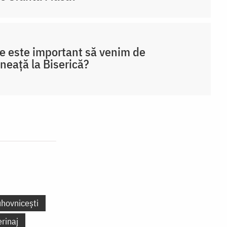
e este important să venim de
neață la Biserică?
uhovnicești
erinaj