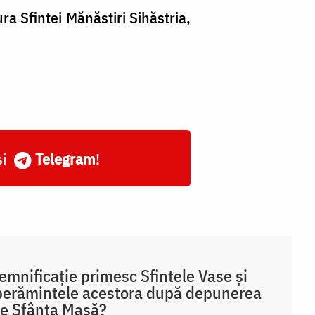
ura Sfintei Mănăstiri Sihăstria,
și
Telegram
!
emnificație primesc Sfintele Vase și
erămintele acestora după depunerea
pe Sfânta Masă?