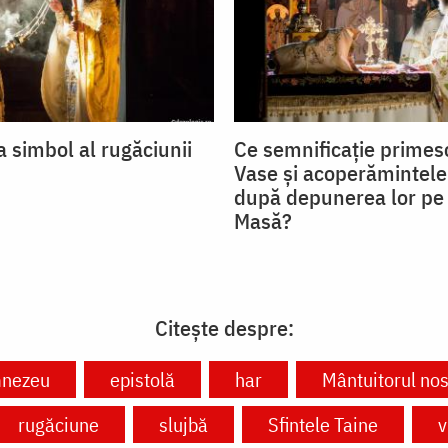
 simbol al rugăciunii
Ce semnificație primesc
Vase și acoperămintele
după depunerea lor pe
Masă?
Citește despre:
nezeu
epistolă
har
Mântuitorul nos
rugăciune
slujbă
Sfintele Taine
v