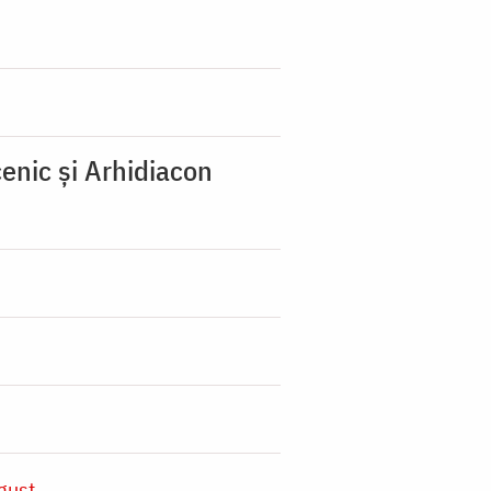
enic şi Arhidiacon
gust