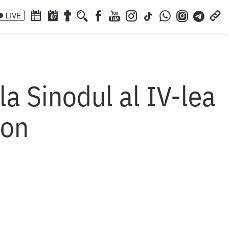
LIVE
07
la Sinodul al IV-lea
don