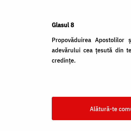
Glasul 8
Propovăduirea Apostolilor şi
adevărului cea ţesută din t
credinţe.
Alătură-te comu