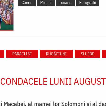
Canon
Minuni
Icoane
Fotografii
PARACLISE
RUGĂCIUNI
SLUJBE
CONDACELE LUNII AUGUST
ţi Macabei, al mamei lor Solomoni şi al da