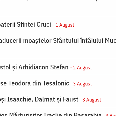
aterii Sfintei Cruci
- 1 August
ducerii moaştelor Sfântului întâiului Muc
stol și Arhidiacon Ștefan
- 2 August
se Teodora din Tesalonic
- 3 August
oşi Isaachie, Dalmat şi Faust
- 3 August
os Mărturisitor Iraclie din Basarabia
- 3 Au