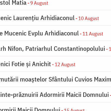
stol Matia
- 9 August
enic Laurențiu Arhidiaconul
- 10 August
e Mucenic Evplu Arhidiaconul
- 11 August
rh Nifon, Patriarhul Constantinopolului
- 
ici Fotie şi Anichit
- 12 August
mutării moaştelor Sfântului Cuvios Maxim
inte-prăznuirii Adormirii Maicii Domnului
-
rmirii Maicii Domnului
- 15 August