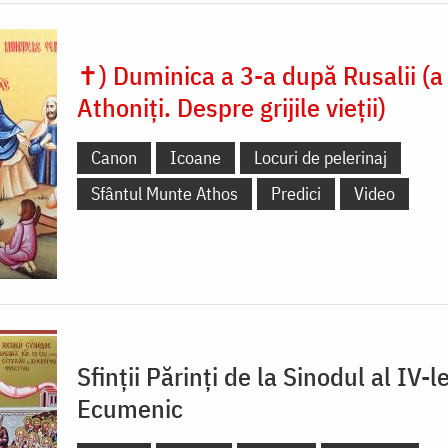
✝) Duminica a 3-a după Rusalii (a 
Athoniți. Despre grijile vieții)
Canon
Icoane
Locuri de pelerinaj
Sfântul Munte Athos
Predici
Video
Sfinţii Părinţi de la Sinodul al IV-l
Ecumenic