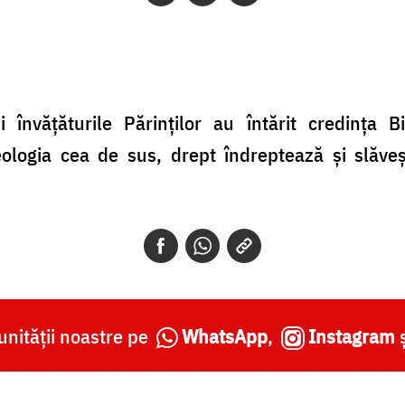
 învăţăturile Părinţilor au întărit credinţa B
eologia cea de sus, drept îndreptează şi slăve
nității noastre pe
WhatsApp
,
Instagram