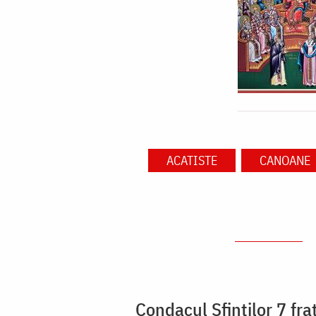
ACATISTE
CANOANE
Condacul Sfinţilor 7 fra