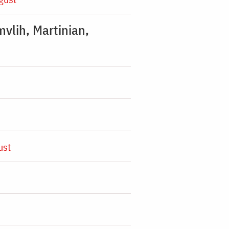
mvlih, Martinian,
ust