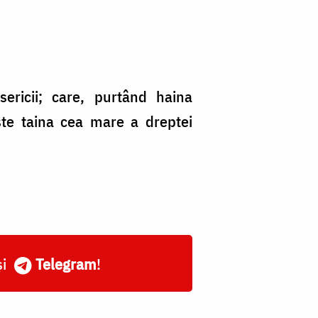
isericii; care, purtând haina
şte taina cea mare a dreptei
și
Telegram
!