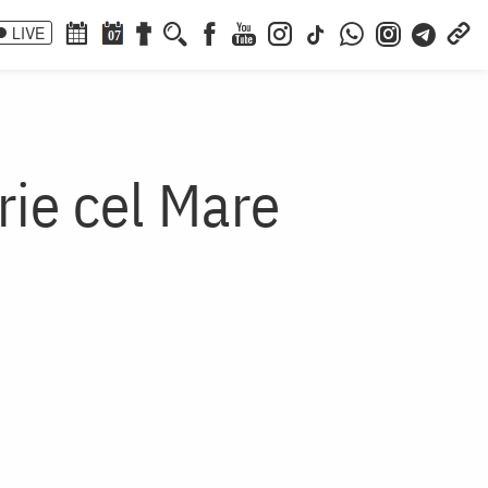
LIVE
07
rie cel Mare