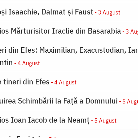
oşi Isaachie, Dalmat şi Faust
- 3 August
os Mărturisitor Iraclie din Basarabia
- 3 Au
eri din Efes: Maximilian, Exacustodian, Ia
ntin
- 4 August
 tineri din Efes
- 4 August
uirea Schimbării la Faţă a Domnului
- 5 Aug
ios Ioan Iacob de la Neamț
- 5 August