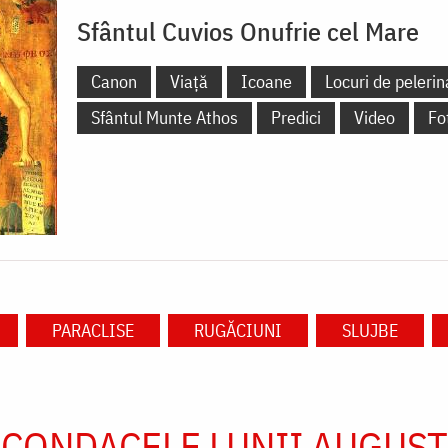
Sfântul Cuvios Onufrie cel Mare
Canon
Viață
Icoane
Locuri de pelerin
Sfântul Munte Athos
Predici
Video
Fo
PARACLISE
RUGĂCIUNI
SLUJBE
CONDACELE LUNII AUGUST