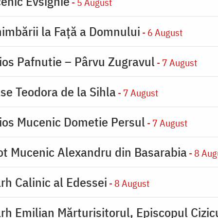
enic Evsignie
- 5 August
imbării la Faţă a Domnului
- 6 August
ios Pafnutie – Pârvu Zugravul
- 7 August
se Teodora de la Sihla
- 7 August
ios Mucenic Dometie Persul
- 7 August
ot Mucenic Alexandru din Basarabia
- 8 Aug
rh Calinic al Edessei
- 8 August
rh Emilian Mărturisitorul, Episcopul Cizic