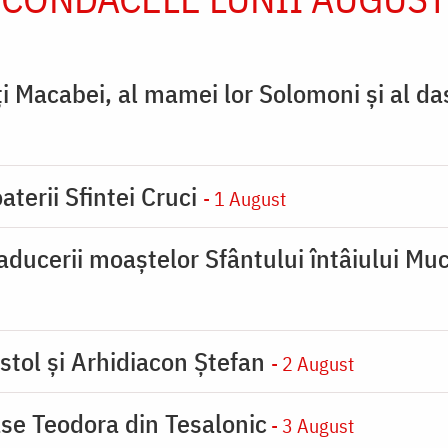
ţi Macabei, al mamei lor Solomoni şi al da
aterii Sfintei Cruci
- 1 August
ducerii moaştelor Sfântului întâiului Muc
stol și Arhidiacon Ștefan
- 2 August
se Teodora din Tesalonic
- 3 August