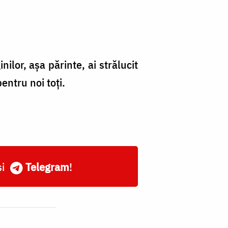
lor, aşa părinte, ai strălucit
entru noi toţi.
și
Telegram
!