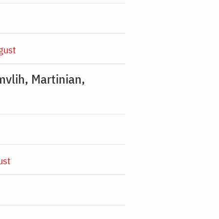
gust
mvlih, Martinian,
ust