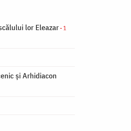
scălului lor Eleazar
- 1
enic şi Arhidiacon