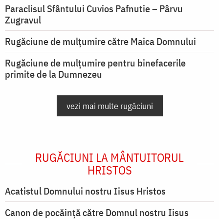
Paraclisul Sfântului Cuvios Pafnutie – Pârvu
Zugravul
Rugăciune de mulţumire către Maica Domnului
Rugăciune de mulțumire pentru binefacerile
primite de la Dumnezeu
vezi mai multe rugăciuni
RUGĂCIUNI LA MÂNTUITORUL
HRISTOS
Acatistul Domnului nostru Iisus Hristos
Canon de pocăință către Domnul nostru Iisus