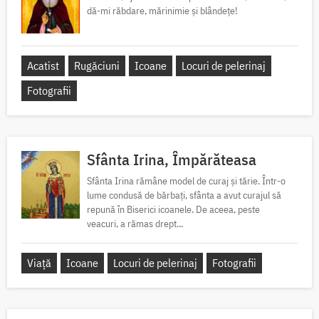
dă-mi răbdare, mărinimie şi blândeţe!
Acatist
Rugăciuni
Icoane
Locuri de pelerinaj
Fotografii
Sfânta Irina, Împărăteasa
Sfânta Irina rămâne model de curaj și tărie. Într-o
lume condusă de bărbați, sfânta a avut curajul să
repună în Biserici icoanele. De aceea, peste
veacuri, a rămas drept...
Viață
Icoane
Locuri de pelerinaj
Fotografii