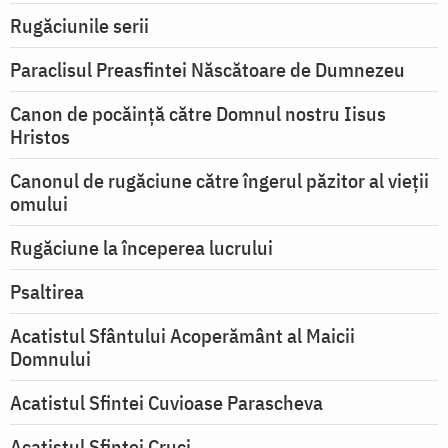
Rugăciunile serii
Paraclisul Preasfintei Născătoare de Dumnezeu
Canon de pocăință către Domnul nostru Iisus
Hristos
Canonul de rugăciune către îngerul păzitor al vieții
omului
Rugăciune la începerea lucrului
Psaltirea
Acatistul Sfântului Acoperământ al Maicii
Domnului
Acatistul Sfintei Cuvioase Parascheva
Acatistul Sfintei Cruci