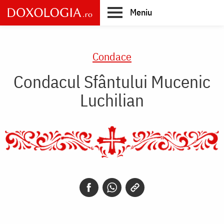
Skip
Meniu
to
main
Main
content
navigation
Condace
Condacul Sfântului Mucenic
Luchilian