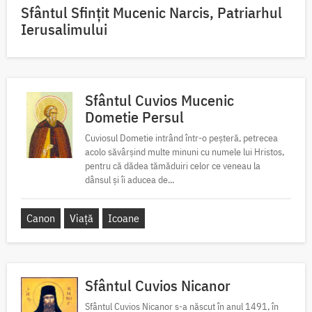
Sfântul Sfinţit Mucenic Narcis, Patriarhul
Ierusalimului
Sfântul Cuvios Mucenic
Dometie Persul
Cuviosul Dometie intrând într-o peșteră, petrecea
acolo săvârșind multe minuni cu numele lui Hristos,
pentru că dădea tămăduiri celor ce veneau la
dânsul și îi aducea de...
Canon
Viață
Icoane
Sfântul Cuvios Nicanor
Sfântul Cuvios Nicanor s-a născut în anul 1491, în