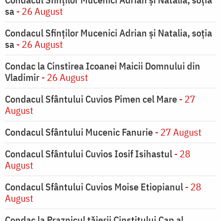
sa
- 26 August
Condacul Sfinţilor Mucenici Adrian şi Natalia, soţia
sa
- 26 August
Condac la Cinstirea Icoanei Maicii Domnului din
Vladimir
- 26 August
Condacul Sfântului Cuvios Pimen cel Mare
- 27
August
Condacul Sfântului Mucenic Fanurie
- 27 August
Condacul Sfântului Cuvios Iosif Isihastul
- 28
August
Condacul Sfântului Cuvios Moise Etiopianul
- 28
August
Condac la Praznicul tăierii Cinstitului Cap al