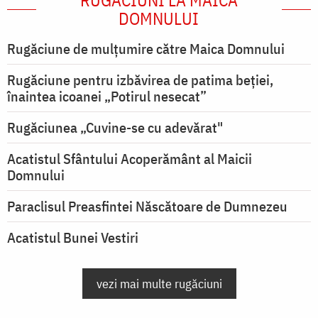
RUGĂCIUNI LA MAICA
DOMNULUI
Rugăciune de mulţumire către Maica Domnului
Rugăciune pentru izbăvirea de patima beției,
înaintea icoanei „Potirul nesecat”
Rugăciunea „Cuvine-se cu adevărat"
Acatistul Sfântului Acoperământ al Maicii
Domnului
Paraclisul Preasfintei Născătoare de Dumnezeu
Acatistul Bunei Vestiri
vezi mai multe rugăciuni