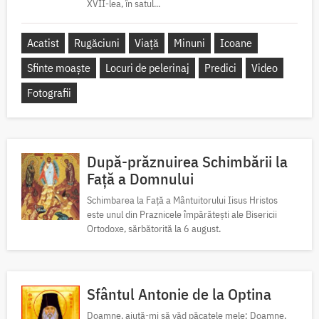
XVII-lea, în satul...
Acatist
Rugăciuni
Viață
Minuni
Icoane
Sfinte moaște
Locuri de pelerinaj
Predici
Video
Fotografii
După-prăznuirea Schimbării la
Față a Domnului
Schimbarea la Față a Mântuitorului Iisus Hristos
este unul din Praznicele împărătești ale Bisericii
Ortodoxe, sărbătorită la 6 august.
Sfântul Antonie de la Optina
Doamne, ajută-mi să văd păcatele mele; Doamne,