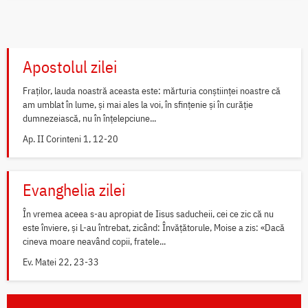
Apostolul zilei
Fraților, lauda noastră aceasta este: mărturia conștiinței noastre că
am umblat în lume, și mai ales la voi, în sfințenie și în curăție
dumnezeiască, nu în înțelepciune...
Ap. II Corinteni 1, 12-20
Evanghelia zilei
În vremea aceea s-au apropiat de Iisus saducheii, cei ce zic că nu
este înviere, și L-au întrebat, zicând: Învățătorule, Moise a zis: «Dacă
cineva moare neavând copii, fratele...
Ev. Matei 22, 23-33