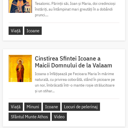
Tesalonic. Părinții săi, Ioan și Maria, doi credincioși
înstăriți, au întâmpinat mari greutăți în a dobândi
prunci....
Viață
Icoane
Cinstirea Sfintei Icoane a
Maicii Domnului de la Valaam
Icoana o înfățișează pe Fecioara Maria în mărime
naturală, cu privirea coborâtă, stând în picioare pe
un nor, îmbrăcată într-o mantie roșie strălucitoare
și un stihar...
Viață
Minuni
Icoane
Locuri de pelerinaj
Sfântul Munte Athos
Video