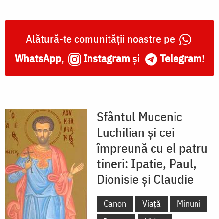
Alătură-te comunității noastre pe
WhatsApp
,
Instagram
și
Telegram
!
Sfântul Mucenic
Luchilian şi cei
împreună cu el patru
tineri: Ipatie, Paul,
Dionisie și Claudie
Canon
Viață
Minuni