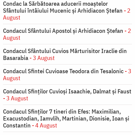
Condac la Sărbătoarea aducerii moaştelor
Sfântului întâiului Mucenic şi Arhidiacon Ştefan
- 2
August
Condacul Sfântului Apostol și Arhidiacon Ștefan
- 2
August
Condacul Sfântului Cuvios Mărturisitor Iraclie din
Basarabia
- 3 August
Condacul Sfintei Cuvioase Teodora din Tesalonic
- 3
August
Condacul Sfinţilor Cuvioşi Isaachie, Dalmat şi Faust
- 3 August
Condacul Sfinţilor 7 tineri din Efes: Maximilian,
Exacustodian, Iamvlih, Martinian, Dionisie, Ioan şi
Constantin
- 4 August