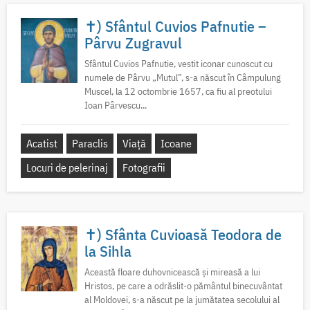
✝) Sfântul Cuvios Pafnutie –
Pârvu Zugravul
Sfântul Cuvios Pafnutie, vestit iconar cunoscut cu
numele de Pârvu „Mutul”, s-a născut în Câmpulung
Muscel, la 12 octombrie 1657, ca fiu al preotului
Ioan Pârvescu...
Acatist
Paraclis
Viață
Icoane
Locuri de pelerinaj
Fotografii
✝) Sfânta Cuvioasă Teodora de
la Sihla
Această floare duhovnicească și mireasă a lui
Hristos, pe care a odrăslit-o pământul binecuvântat
al Moldovei, s-a născut pe la jumătatea secolului al