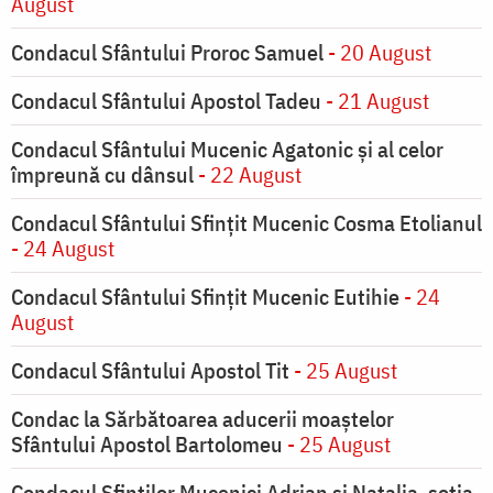
August
Condacul Sfântului Proroc Samuel
- 20 August
Condacul Sfântului Apostol Tadeu
- 21 August
Condacul Sfântului Mucenic Agatonic şi al celor
împreună cu dânsul
- 22 August
Condacul Sfântului Sfinţit Mucenic Cosma Etolianul
- 24 August
Condacul Sfântului Sfinţit Mucenic Eutihie
- 24
August
Condacul Sfântului Apostol Tit
- 25 August
Condac la Sărbătoarea aducerii moaştelor
Sfântului Apostol Bartolomeu
- 25 August
Condacul Sfinţilor Mucenici Adrian şi Natalia, soţia