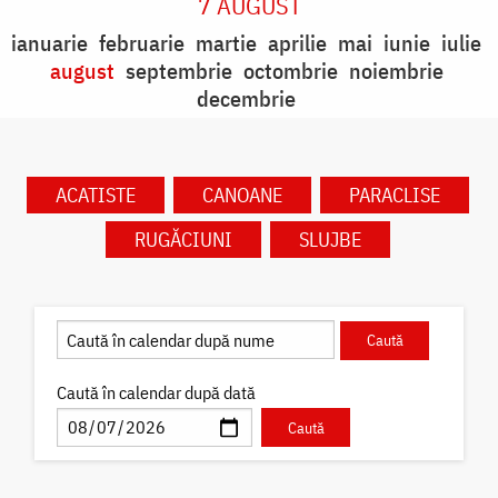
7 AUGUST
ianuarie
februarie
martie
aprilie
mai
iunie
iulie
august
septembrie
octombrie
noiembrie
decembrie
ACATISTE
CANOANE
PARACLISE
RUGĂCIUNI
SLUJBE
Caută în calendar după dată