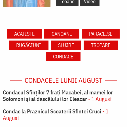
Icoane
Video
ACATISTE
CANOANE
PARACLISE
RUGĂCIUNI
SLUJBE
TROPARE
CONDACE
CONDACELE LUNII AUGUST
Condacul Sfinţilor 7 fraţi Macabei, al mamei lor
Solomoni şi al dascălului lor Eleazar
- 1 August
Condac la Praznicul Scoaterii Sfintei Cruci
- 1
August