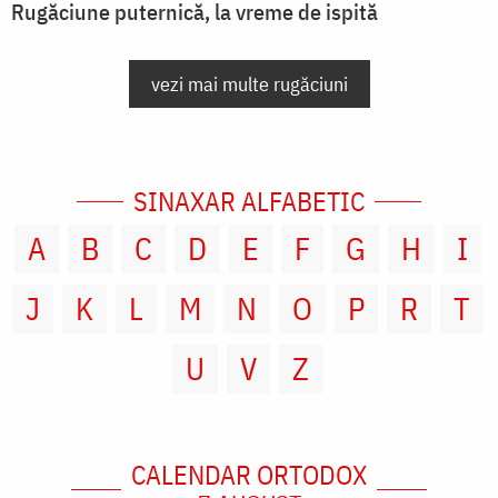
Rugăciune puternică, la vreme de ispită
vezi mai multe rugăciuni
SINAXAR ALFABETIC
A
B
C
D
E
F
G
H
I
J
K
L
M
N
O
P
R
T
U
V
Z
CALENDAR ORTODOX