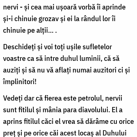
nervi - şi cea mai uşoară vorbă îi aprinde
şi-i chinuie grozav şi ei la rândul lor îi
chinuie pe alţii... .
Deschideţi şi voi toţi uşile sufletelor
voastre ca să intre duhul luminii, că să
auziţi şi să nu vă aflaţi numai auzitori ci şi
împlinitori!
Vedeţi dar că fierea este petrolul, nervii
sunt fitilul şi mânia para diavolului. El a
aprins fitilul căci el vrea să dărâme cu orice
preţ şi pe orice căi acest locaş al Duhului