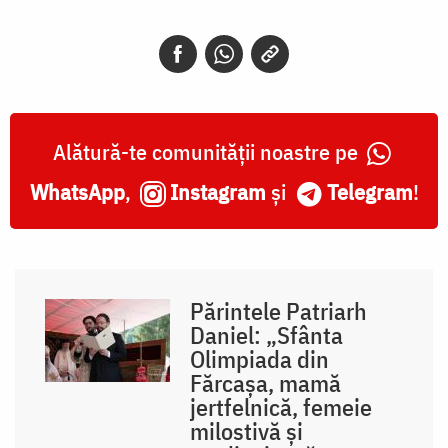
Alătură-te comunității noastre pe
WhatsApp
,
Instagram
și
Telegram
!
Părintele Patriarh
Daniel: „Sfânta
Olimpiada din
Fărcașa, mamă
jertfelnică, femeie
milostivă și