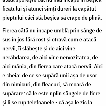
ficatului şi atunci simţi dureri la capătul
pieptului căci stă beşica să crape de plină.
Fierea câtă nu încape umblă prin sânge de
sus în jos fără rost şi otravă cum e atacă
nervii, îi slăbeşte şi de aici vine
nerăbdarea, de aici vine nervozitatea, de
aici mânia, din fierea care atacă nervii. Aici
e cheia: de ce se supără unii aşa de uşor
din nimicuri, din fleacuri, să moară de
supărare: că le este nplin sângele de fiere
şi li se rup telefoanele - că aşa le zic la