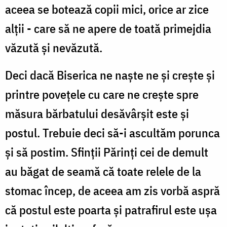
aceea se botează copii mici, orice ar zice
alţii - care să ne apere de toată primejdia
văzută şi nevăzută.
Deci dacă Biserica ne naşte ne şi creşte şi
printre poveţele cu care ne creşte spre
măsura bărbatului desăvârşit este şi
postul. Trebuie deci să-i ascultăm porunca
şi să postim. Sfinţii Părinţi cei de demult
au băgat de seamă că toate relele de la
stomac încep, de aceea am zis vorbă aspră
că postul este poarta şi patrafirul este uşa