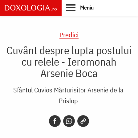
Skip
Meniu
to
main
Main
content
navigation
Predici
Cuvânt despre lupta postului
cu relele - Ieromonah
Arsenie Boca
Sfântul Cuvios Mărturisitor Arsenie de la
Prislop