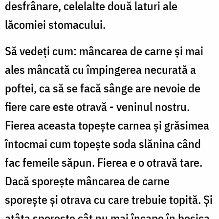
desfrânare, celelalte două laturi ale
lăcomiei stomacului.
Să vedeţi cum: mâncarea de carne şi mai
ales mâncată cu împingerea necurată a
poftei, ca să se facă sânge are nevoie de
fiere care este otravă - veninul nostru.
Fierea aceasta topeşte carnea şi grăsimea
întocmai cum topeşte soda slănina când
fac femeile săpun. Fierea e o otravă tare.
Dacă sporeşte mâncarea de carne
sporeşte şi otrava cu care trebuie topită. Şi
atâta sporeşte cât nu mai încape în beşica