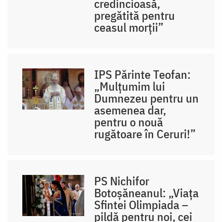
credincioasă,
pregătită pentru
ceasul morții”
IPS Părinte Teofan:
„Mulțumim lui
Dumnezeu pentru un
asemenea dar,
pentru o nouă
rugătoare în Ceruri!”
PS Nichifor
Botoșăneanul: „Viața
Sfintei Olimpiada –
pildă pentru noi, cei