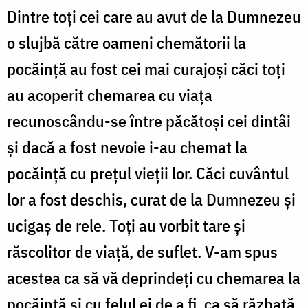
Dintre toţi cei care au avut de la Dumnezeu
o slujbă către oameni chemătorii la
pocăinţă au fost cei mai curajoşi căci toţi
au acoperit chemarea cu viaţa
recunoscându-se între păcătoşi cei dintâi
şi dacă a fost nevoie i-au chemat la
pocăinţă cu preţul vieţii lor. Căci cuvântul
lor a fost deschis, curat de la Dumnezeu şi
ucigaş de rele. Toţi au vorbit tare şi
răscolitor de viaţă, de suflet. V-am spus
acestea ca să vă deprindeţi cu chemarea la
pocăinţă şi cu felul ei de a fi, ca să răzbată