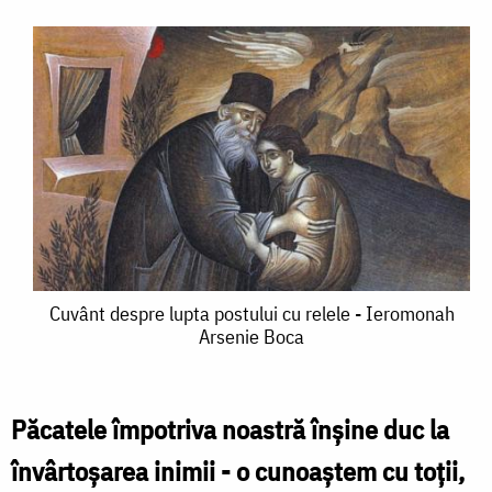
Cuvânt
Cuvânt despre lupta postului cu relele - Ieromonah
Arsenie Boca
despre
lupta
postului
Păcatele împotriva noastră înşine duc la
cu
învârtoşarea inimii - o cunoaştem cu toţii,