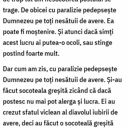
trage. De obicei cu paralizie pedepseşte
Dumnezeu pe toţi nesătuii de avere. Ea
poate fi moştenire. Şi atunci dacă simţi
acest lucru ai putea-o ocoli, sau stinge
postind foarte mult.
Dar cum am zis, cu paralizie pedepseşte
Dumnezeu pe toţi nesătuii de avere. Şi-au
făcut socoteala greşită zicând că dacă
postesc nu mai pot alerga şi lucra. Ei au
crezut sfatul viclean al diavolul iubirii de
avere, deci au făcut o socoteală greşită