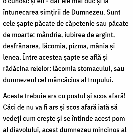
o cunosc şi eu - dar ele mai duc şi la
întunecarea simţirii de Dumnezeu. Sunt
cele şapte păcate de căpetenie sau păcate
de moarte: mândria, iubirea de argint,
desfrânarea, lăcomia, pizma, mânia şi
lenea. Între acestea şapte se află şi
rădăcina relelor: lăcomia stomacului, sau
dumnezeul cel mâncăcios al trupului.
Acesta trebuie ars cu postul şi scos afară!
Căci de nu va fi ars şi scos afară iată să
vedeţi cum creşte şi se întinde acest pom
al diavolului, acest dumnezeu mincinos al