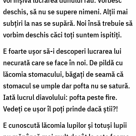
voi înşivă lucrarea duhului rău. Vorbesc
deschis, să nu se supere nimeni. Alţii mai
subţiri la nas se supără. Noi însă trebuie să
vorbim deschis căci toţi suntem ispitiţi.
E foarte uşor să-i descoperi lucrarea lui
necurată care se face în noi. De pildă cu
lăcomia stomacului, băgaţi de seamă că
stomacul se umple dar pofta nu se satură.
Iată lucrul diavolului: pofta peste fire.
Vedeţi ce uşor îl poţi prinde dacă ştii?!
E cunoscută lăcomia lupilor şi totuşi lupii