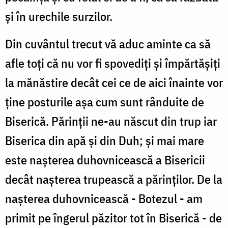
şi în urechile surzilor.
Din cuvântul trecut vă aduc aminte ca să
afle toţi că nu vor fi spovediţi şi împărtăşiţi
la mănăstire decât cei ce de aici înainte vor
ţine posturile aşa cum sunt rânduite de
Biserică. Părinţii ne-au născut din trup iar
Biserica din apă şi din Duh; şi mai mare
este naşterea duhovnicească a Bisericii
decât naşterea trupească a părinţilor. De la
naşterea duhovnicească - Botezul - am
primit pe îngerul păzitor tot în Biserică - de