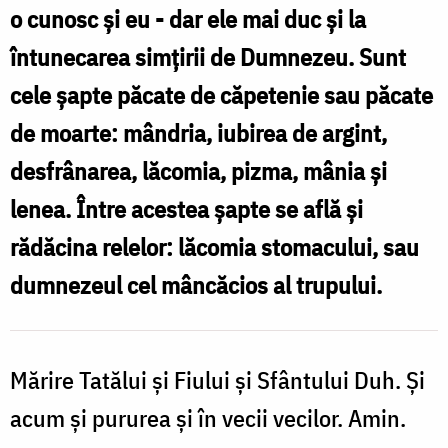
relele
o cunosc şi eu - dar ele mai duc şi la
-
întunecarea simţirii de Dumnezeu. Sunt
Ieromonah
cele şapte păcate de căpetenie sau păcate
Arsenie
de moarte: mândria, iubirea de argint,
Boca
desfrânarea, lăcomia, pizma, mânia şi
lenea. Între acestea şapte se află şi
rădăcina relelor: lăcomia stomacului, sau
dumnezeul cel mâncăcios al trupului.
Mărire Tatălui şi Fiului şi Sfântului Duh. Şi
acum şi pururea şi în vecii vecilor. Amin.