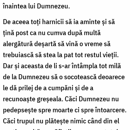
înaintea lui Dumnezeu.
De aceea toţi harnicii să ia aminte şi să
ţină post ca nu cumva după multă
alergătură deşartă să vină o vreme să
trebuiască să stea la pat tot restul vieţii.
Dar şi aceasta de li s-ar întâmpla tot milă
de la Dumnezeu să o socotească deoarece
le dă prilej de a cumpăni şi de a
recunoaşte greşeala. Căci Dumnezeu nu
pedepseşte spre moarte ci spre întoarcere.
Căci trupul nu plăteşte nimic când din el