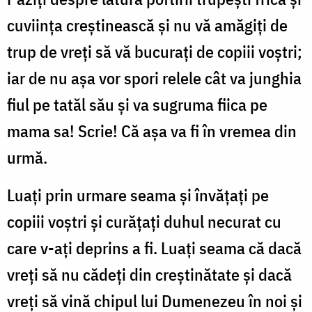
cuviinţa creştinească şi nu vă amăgiţi de
trup de vreţi să vă bucuraţi de copiii voştri;
iar de nu aşa vor spori relele cât va junghia
fiul pe tatăl său şi va sugruma fiica pe
mama sa! Scrie! Că aşa va fi în vremea din
urmă.
Luaţi prin urmare seama şi învăţaţi pe
copiii voştri şi curăţaţi duhul necurat cu
care v-aţi deprins a fi. Luaţi seama că dacă
vreţi să nu cădeţi din creştinătate şi dacă
vreţi să vină chipul lui Dumenezeu în noi şi