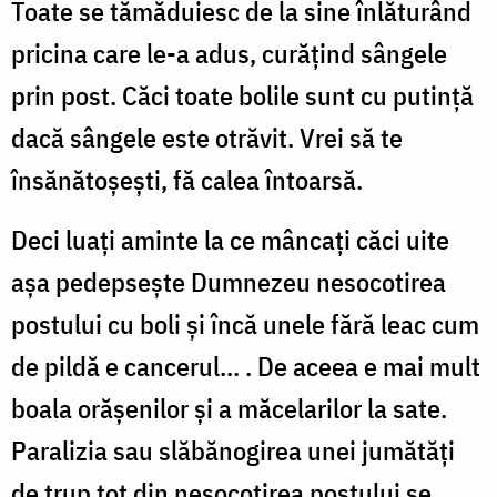
Toate se tămăduiesc de la sine înlăturând
pricina care le-a adus, curăţind sângele
prin post. Căci toate bolile sunt cu putinţă
dacă sângele este otrăvit. Vrei să te
însănătoşeşti, fă calea întoarsă.
Deci luaţi aminte la ce mâncaţi căci uite
aşa pedepseşte Dumnezeu nesocotirea
postului cu boli şi încă unele fără leac cum
de pildă e cancerul... . De aceea e mai mult
boala orăşenilor şi a măcelarilor la sate.
Paralizia sau slăbănogirea unei jumătăţi
de trup tot din nesocotirea postului se