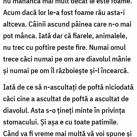
nu mănâncă mai mult decât le este foame.
Acum dacă lor le-a fost foame rău asta-i
altceva. Câinii ascund pâinea care n-o mai
pot mânca. Iată dar că fiarele, animalele,
nu trec cu poftire peste fire. Numai omul
trece căci numai pe om are diavolul mânie
şi numai pe om îl războieşte şi-l încearcă.
Iată de ce să n-ascultaţi de poftă niciodată
căci cine a ascultat de poftă a ascultat de
diavolul. Asta s-o ţineţi minte în privinţa
stomacului. Şi aşa e cu toate patimile.
Când va fi vreme mai multă vă voi spune şi