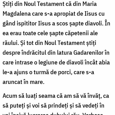
Ştiţi din Noul Testament că din Maria
Magdalena care s-a apropiat de Iisus cu
gând ispititor Iisus a scos şapte diavoli. În
ea erau toate cele şapte căpetenii ale
răului. Şi tot din Noul Testament ştiţi
despre îndrăcitul din latura Gadarenilor în
care intrase o legiune de diavoli încât abia
le-a ajuns o turmă de porci, care s-a
aruncat în mare.
Acum să luaţi seama că am să vă învăţ, ca
să puteţi şi voi să prindeţi şi să vedeţi în