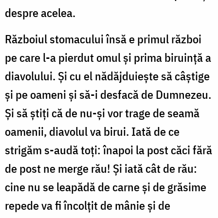
despre acelea.
Războiul stomacului însă e primul război
pe care l-a pierdut omul şi prima biruinţă a
diavolului. Şi cu el nădăjduieşte să câştige
şi pe oameni şi să-i desfacă de Dumnezeu.
Şi să ştiţi că de nu-şi vor trage de seamă
oamenii, diavolul va birui. Iată de ce
strigăm s-audă toţi: înapoi la post căci fără
de post ne merge rău! Şi iată cât de rău:
cine nu se leapădă de carne şi de grăsime
repede va fi încolţit de mânie şi de