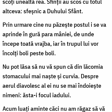
scoţi unealtă rea. Sfinţii au scos cu totul
altceva: sfeşnic a Duhului Sfânt.
Prin urmare cine nu păzeşte postul i se va
aprinde în gură para mâniei, de unde
începe toată vrajba, iar în trupul lui vor
încolţi boli peste boli.
Nu pot lăsa să nu vă spun că din lăcomia
stomacului mai naşte şi curvia. Despre
aerul diavolesc al ei nu se mai îndoieşte
nimeni: ăsta-i focul iadului.
Acum luaţi aminte căci nu am răgaz să vă