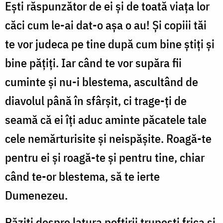
Eşti răspunzător de ei şi de toată viaţa lor
căci cum le-ai dat-o aşa o au! Şi copiii tăi
te vor judeca pe tine după cum bine ştiţi şi
bine păţiţi. Iar când te vor supăra fii
cuminte şi nu-i blestema, ascultând de
diavolul până în sfârşit, ci trage-ţi de
seamă că ei îţi aduc aminte păcatele tale
cele nemărturisite şi neispăşite. Roagă-te
pentru ei şi roagă-te şi pentru tine, chiar
când te-or blestema, să te ierte
Dumenezeu.
Păziţi despre latura poftirii trupeşti frica şi