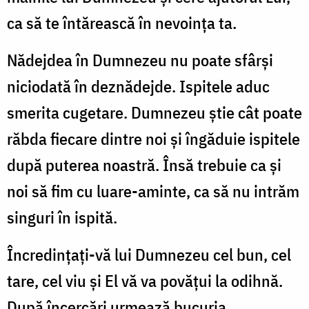
ca să te întărească în nevoinţa ta.
Nădejdea în Dumnezeu nu poate sfârşi
niciodată în deznădejde. Ispitele aduc
smerita cugetare. Dumnezeu ştie cât poate
răbda fiecare dintre noi şi îngăduie ispitele
după puterea noastră. Însă trebuie ca şi
noi să fim cu luare-aminte, ca să nu intrăm
singuri în ispită.
Încredinţaţi-vă lui Dumnezeu cel bun, cel
tare, cel viu şi El vă va povăţui la odihnă.
După încercări urmează
bucuria