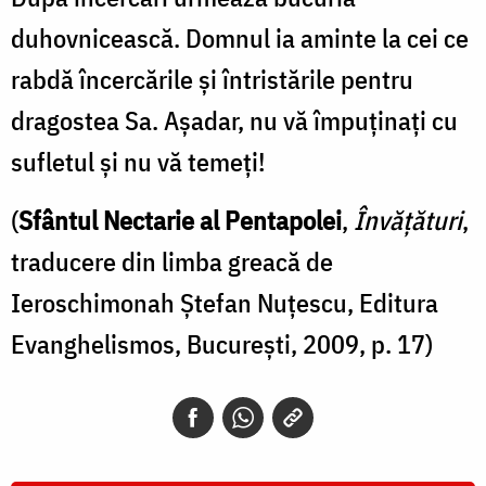
duhovnicească. Domnul ia aminte la cei ce
rabdă încercările şi întristările pentru
dragostea Sa. Aşadar, nu vă împuţinaţi cu
sufletul şi nu vă temeţi!
(
Sfântul Nectarie al Pentapolei
,
Învăţături
,
traducere din limba greacă de
Ieroschimonah Ştefan Nuţescu, Editura
Evanghelismos, Bucureşti, 2009, p. 17)