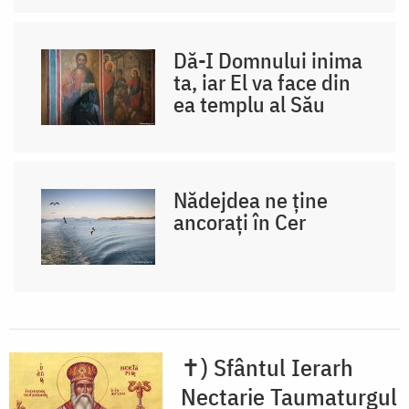
Dă-I Domnului inima
ta, iar El va face din
ea templu al Său
Nădejdea ne ține
ancorați în Cer
✝) Sfântul Ierarh
Nectarie Taumaturgul