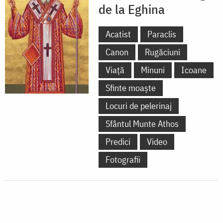
de la Eghina
Acatist
Paraclis
Canon
Rugăciuni
Viață
Minuni
Icoane
Sfinte moaște
Locuri de pelerinaj
Sfântul Munte Athos
Predici
Video
Fotografii