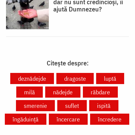
dar nu sunt credincioși, îi
ajută Dumnezeu?
Citește despre:
deznădejde
dragoste
luptă
milă
nădejde
răbdare
smerenie
suflet
ispită
îngăduință
încercare
încredere