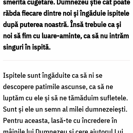
smerita cugetare. Dumnezeu ştie cât poate
Foto:
răbda fiecare dintre noi şi îngăduie ispitele
Pr.
după puterea noastră. Însă trebuie ca şi
Silviu
noi să fim cu luare-aminte, ca să nu intrăm
Cluci
singuri în ispită.
Ispitele sunt îngăduite ca să ni se
descopere patimile ascunse, ca să ne
luptăm cu ele şi să ne tămăduim sufletele.
Sunt şi ele un semn al milei dumnezeieşti.
Pentru aceasta, lasă-te cu încredere în
mâinile lui Dumnezeu şi cere ajutorul Lui,