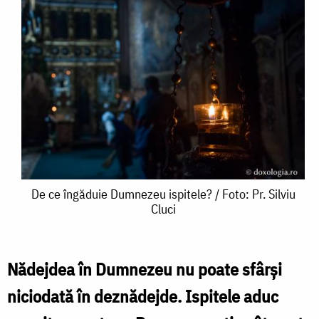
De
De ce îngăduie Dumnezeu ispitele? / Foto: Pr. Silviu
Cluci
ce
îngăduie
Dumnezeu
Nădejdea în Dumnezeu nu poate sfârşi
ispitele?
niciodată în deznădejde. Ispitele aduc
/