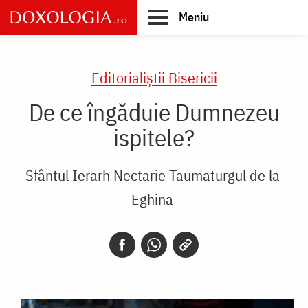
Skip
Meniu
to
main
Main
content
navigation
Editorialiștii Bisericii
De ce îngăduie Dumnezeu
ispitele?
Sfântul Ierarh Nectarie Taumaturgul de la
Eghina