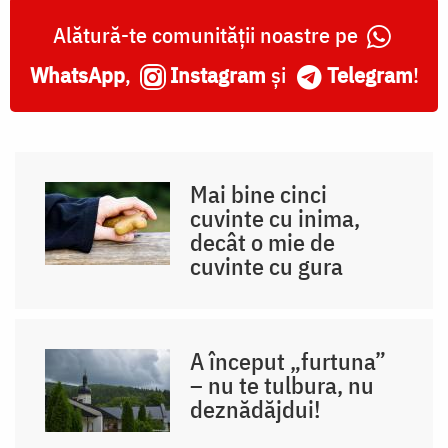
Alătură-te comunității noastre pe
WhatsApp
,
Instagram
și
Telegram
!
Mai bine cinci
cuvinte cu inima,
decât o mie de
cuvinte cu gura
A început „furtuna”
– nu te tulbura, nu
deznădăjdui!