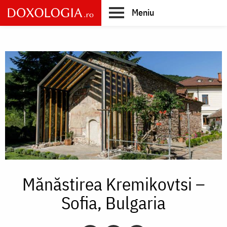
Skip
Meniu
to
main
Main
content
navigation
Mănăstirea Kremikovtsi –
Sofia, Bulgaria