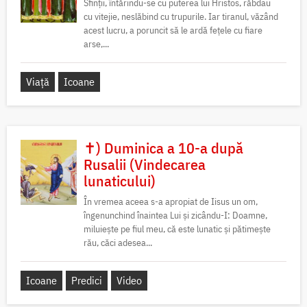
Sfinții, întărindu-se cu puterea lui Hristos, răbdau
cu vitejie, neslăbind cu trupurile. Iar tiranul, văzând
acest lucru, a poruncit să le ardă fețele cu fiare
arse,...
Viață
Icoane
✝) Duminica a 10-a după
Rusalii (Vindecarea
lunaticului)
În vremea aceea s-a apropiat de Iisus un om,
îngenunchind înaintea Lui și zicându-I: Doamne,
miluiește pe fiul meu, că este lunatic și pătimește
rău, căci adesea...
Icoane
Predici
Video