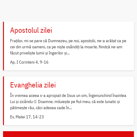
Apostolul zilei
Fraților, mi se pare că Dumnezeu, pe noi, apostolii, ne-a arătat ca pe
cei din urmă oameni, ca pe niște osândiți la moarte, fiindcă ne-am
făcut priveliște lumii și îngerilor și...
Ap. I Corinteni 4, 9-16
Evanghelia zilei
În vremea aceea s-a apropiat de Iisus un om, îngenunchind înaintea
Lui și zicându-I: Doamne, miluiește pe fiul meu, că este lunatic și
pătimește rău, căci adesea cade în...
Ev. Matei 17, 14-23