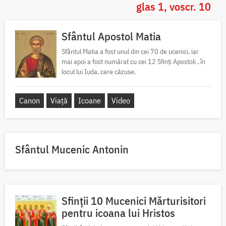
glas 1, voscr. 10
Sfântul Apostol Matia
Sfântul Matia a fost unul din cei 70 de ucenici, iar
mai apoi a fost numărat cu cei 12 Sfinți Apostoli , în
locul lui Iuda, care căzuse.
Canon
Viață
Icoane
Video
Sfântul Mucenic Antonin
Sfinții 10 Mucenici Mărturisitori
pentru icoana lui Hristos