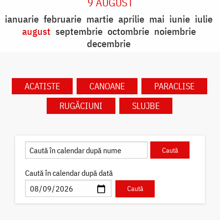
9 AUGUST
ianuarie
februarie
martie
aprilie
mai
iunie
iulie
august
septembrie
octombrie
noiembrie
decembrie
ACATISTE
CANOANE
PARACLISE
RUGĂCIUNI
SLUJBE
Caută în calendar după dată