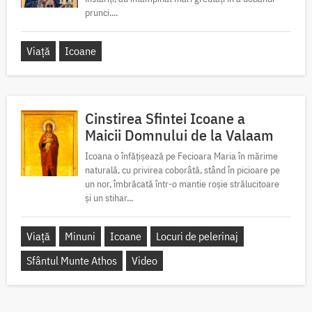
prunci....
Viață
Icoane
Cinstirea Sfintei Icoane a
Maicii Domnului de la Valaam
Icoana o înfățișează pe Fecioara Maria în mărime
naturală, cu privirea coborâtă, stând în picioare pe
un nor, îmbrăcată într-o mantie roșie strălucitoare
și un stihar...
Viață
Minuni
Icoane
Locuri de pelerinaj
Sfântul Munte Athos
Video