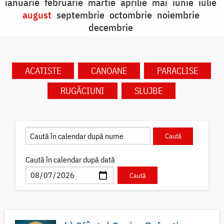
ianuarie
februarie
martie
aprilie
mai
iunie
iulie
august
septembrie
octombrie
noiembrie
decembrie
ACATISTE
CANOANE
PARACLISE
RUGĂCIUNI
SLUJBE
Caută în calendar după dată