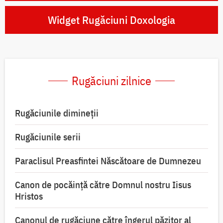
Widget Rugăciuni Doxologia
Rugăciuni zilnice
Rugăciunile dimineții
Rugăciunile serii
Paraclisul Preasfintei Născătoare de Dumnezeu
Canon de pocăință către Domnul nostru Iisus
Hristos
Canonul de rugăciune către îngerul păzitor al