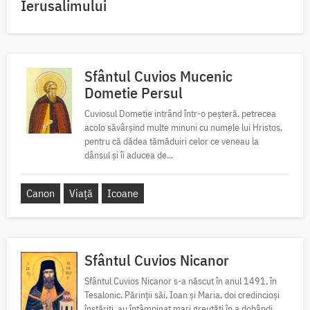
Ierusalimului
Sfântul Cuvios Mucenic
Dometie Persul
Cuviosul Dometie intrând într-o peșteră, petrecea
acolo săvârșind multe minuni cu numele lui Hristos,
pentru că dădea tămăduiri celor ce veneau la
dânsul și îi aducea de...
Canon
Viață
Icoane
Sfântul Cuvios Nicanor
Sfântul Cuvios Nicanor s-a născut în anul 1491, în
Tesalonic. Părinții săi, Ioan și Maria, doi credincioși
înstăriți, au întâmpinat mari greutăți în a dobândi