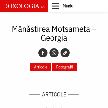
Skip
Meniu
to
main
Main
content
navigation
Mănăstirea Motsameta –
Georgia
Articole
Fotografii
ARTICOLE