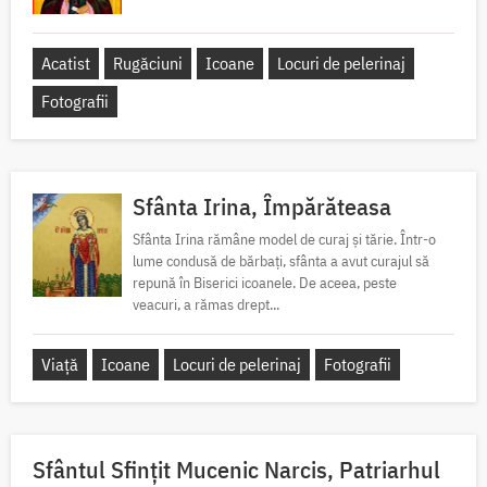
Acatist
Rugăciuni
Icoane
Locuri de pelerinaj
Fotografii
Sfânta Irina, Împărăteasa
Sfânta Irina rămâne model de curaj și tărie. Într-o
lume condusă de bărbați, sfânta a avut curajul să
repună în Biserici icoanele. De aceea, peste
veacuri, a rămas drept...
Viață
Icoane
Locuri de pelerinaj
Fotografii
Sfântul Sfinţit Mucenic Narcis, Patriarhul