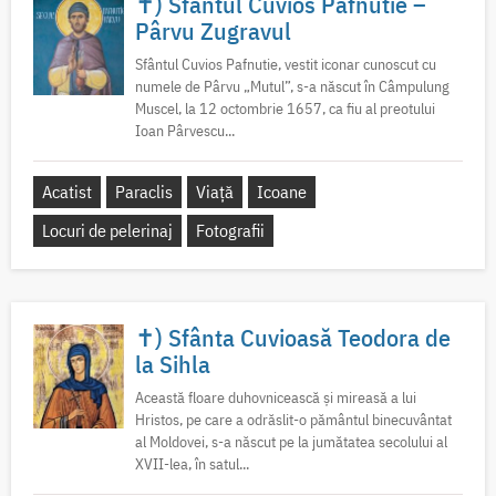
✝) Sfântul Cuvios Pafnutie –
Pârvu Zugravul
Sfântul Cuvios Pafnutie, vestit iconar cunoscut cu
numele de Pârvu „Mutul”, s-a născut în Câmpulung
Muscel, la 12 octombrie 1657, ca fiu al preotului
Ioan Pârvescu...
Acatist
Paraclis
Viață
Icoane
Locuri de pelerinaj
Fotografii
✝) Sfânta Cuvioasă Teodora de
la Sihla
Această floare duhovnicească și mireasă a lui
Hristos, pe care a odrăslit-o pământul binecuvântat
al Moldovei, s-a născut pe la jumătatea secolului al
XVII-lea, în satul...