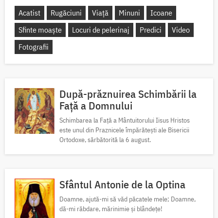
Acatist
Rugăciuni
Viață
Minuni
Icoane
Sfinte moaște
Locuri de pelerinaj
Predici
Video
Fotografii
După-prăznuirea Schimbării la
Față a Domnului
Schimbarea la Față a Mântuitorului Iisus Hristos
este unul din Praznicele împărătești ale Bisericii
Ortodoxe, sărbătorită la 6 august.
Sfântul Antonie de la Optina
Doamne, ajută-mi să văd păcatele mele; Doamne,
dă-mi răbdare, mărinimie şi blândeţe!