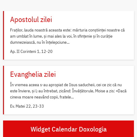
Apostolul zilei
Fraților, lauda noastră aceasta este: mărturia conștiinței noastre că
am umblat în lume, și mai ales la voi, în sfințenie și în curăție
dumnezeiască, nu în înțelepciune...
Ap. II Corinteni 1, 12-20
Evanghelia zilei
În vremea aceea s-au apropiat de Iisus saducheii, cei ce zic că nu
este înviere, și L-au întrebat, zicând: Învățătorule, Moise a zis: «Dacă
cineva moare neavând copii, fratele...
Ev. Matei 22, 23-33
Widget Calendar Doxologia