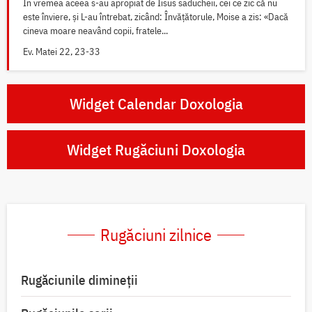
În vremea aceea s-au apropiat de Iisus saducheii, cei ce zic că nu
este înviere, și L-au întrebat, zicând: Învățătorule, Moise a zis: «Dacă
cineva moare neavând copii, fratele...
Ev. Matei 22, 23-33
Widget Calendar Doxologia
Widget Rugăciuni Doxologia
Rugăciuni zilnice
Rugăciunile dimineții