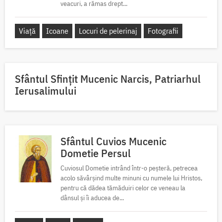
veacuri, a rămas drept...
Viață
Icoane
Locuri de pelerinaj
Fotografii
Sfântul Sfinţit Mucenic Narcis, Patriarhul
Ierusalimului
Sfântul Cuvios Mucenic
Dometie Persul
Cuviosul Dometie intrând într-o peșteră, petrecea
acolo săvârșind multe minuni cu numele lui Hristos,
pentru că dădea tămăduiri celor ce veneau la
dânsul și îi aducea de...