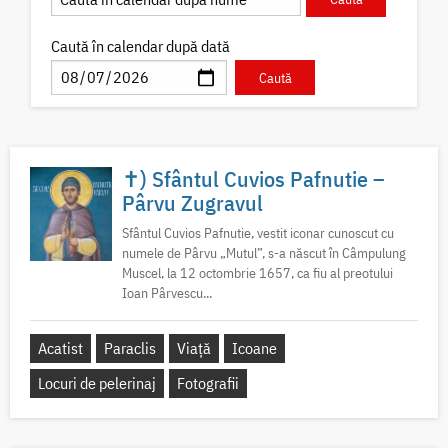
Caută în calendar după dată
✝) Sfântul Cuvios Pafnutie –
Pârvu Zugravul
Sfântul Cuvios Pafnutie, vestit iconar cunoscut cu
numele de Pârvu „Mutul”, s-a născut în Câmpulung
Muscel, la 12 octombrie 1657, ca fiu al preotului
Ioan Pârvescu...
Acatist
Paraclis
Viață
Icoane
Locuri de pelerinaj
Fotografii