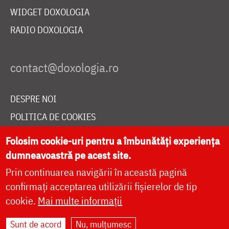
WIDGET DOXOLOGIA
RADIO DOXOLOGIA
DESPRE NOI
POLITICA DE COOKIES
DONEAZĂ ONLINE PENTRU CATEDRALA NAȚIONALĂ
Folosim cookie-uri pentru a îmbunătăți experiența
dumneavoastră pe acest site.
Prin continuarea navigării în această pagină
LIVE
confirmați acceptarea utilizării fișierelor de tip
cookie.
Mai multe informații
Site dezvoltat de
DOXOLOGIA MEDIA
,
Sunt de acord
Nu, mulțumesc