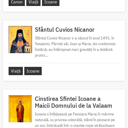
Canon
Viață
Icoane
Sfântul Cuvios Nicanor
Sfântul Cuvios Nicanor s-a născut în anul 1491, în
Tesalonic. Părinții săi, Ioan și Maria, doi credincioși
înstăriți, au întâmpinat mari greutăți în a dobândi
prunci....
Viață
Icoane
Cinstirea Sfintei Icoane a
Maicii Domnului de la Valaam
Icoana o înfățișează pe Fecioara Maria în mărime
naturală, cu privirea coborâtă, stând în picioare pe
un nor, îmbrăcată într-o mantie roșie strălucitoare