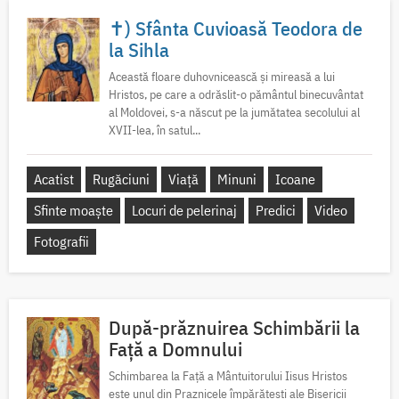
✝) Sfânta Cuvioasă Teodora de
la Sihla
Această floare duhovnicească și mireasă a lui
Hristos, pe care a odrăslit-o pământul binecuvântat
al Moldovei, s-a născut pe la jumătatea secolului al
XVII-lea, în satul...
Acatist
Rugăciuni
Viață
Minuni
Icoane
Sfinte moaște
Locuri de pelerinaj
Predici
Video
Fotografii
După-prăznuirea Schimbării la
Față a Domnului
Schimbarea la Față a Mântuitorului Iisus Hristos
este unul din Praznicele împărătești ale Bisericii