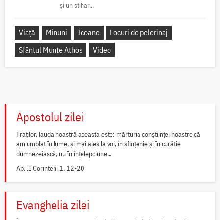
și un stihar...
Viață
Minuni
Icoane
Locuri de pelerinaj
Sfântul Munte Athos
Video
Apostolul zilei
Fraților, lauda noastră aceasta este: mărturia conștiinței noastre că
am umblat în lume, și mai ales la voi, în sfințenie și în curăție
dumnezeiască, nu în înțelepciune...
Ap. II Corinteni 1, 12-20
Evanghelia zilei