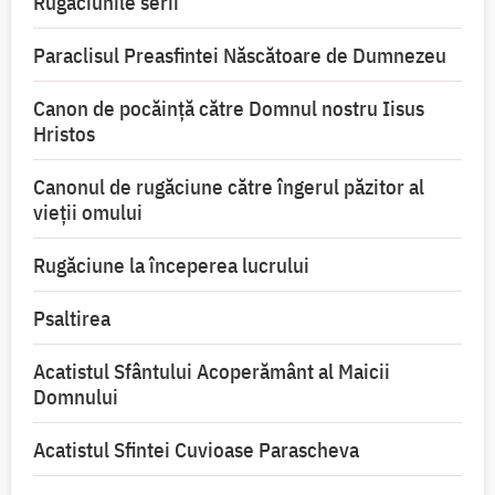
Rugăciunile serii
Paraclisul Preasfintei Născătoare de Dumnezeu
Canon de pocăință către Domnul nostru Iisus
Hristos
Canonul de rugăciune către îngerul păzitor al
vieții omului
Rugăciune la începerea lucrului
Psaltirea
Acatistul Sfântului Acoperământ al Maicii
Domnului
Acatistul Sfintei Cuvioase Parascheva