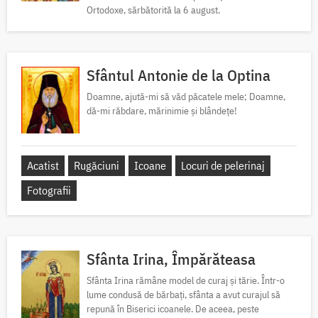
Ortodoxe, sărbătorită la 6 august.
Sfântul Antonie de la Optina
Doamne, ajută-mi să văd păcatele mele; Doamne,
dă-mi răbdare, mărinimie şi blândeţe!
Acatist
Rugăciuni
Icoane
Locuri de pelerinaj
Fotografii
Sfânta Irina, Împărăteasa
Sfânta Irina rămâne model de curaj și tărie. Într-o
lume condusă de bărbați, sfânta a avut curajul să
repună în Biserici icoanele. De aceea, peste