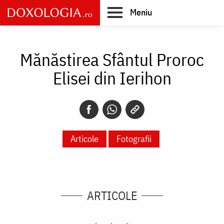
Skip
Meniu
to
main
Main
content
navigation
Mănăstirea Sfântul Proroc
Elisei din Ierihon
Articole
Fotografii
ARTICOLE