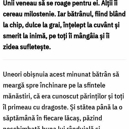
Unii veneau să se roage pentru ei. Alţii îi
și
cereau milostenie. Iar bătrânul, fiind blând
smerenie
la chip, dulce la grai, înţelept la cuvânt şi
/
smerit la inimă, pe toţi îi mângâia şi îi
Foto:
zidea sufleteşte.
Oana
Nechifor
Uneori obişnuia acest minunat bătrân să
meargă spre închinare pe la sfintele
mănăstiri, că era cunoscut părinţilor şi toţi
îl primeau cu dragoste. Şi stătea până la o
săptămână în fiecare lăcaş, păzind
neschimbată buna lui rânduială şi