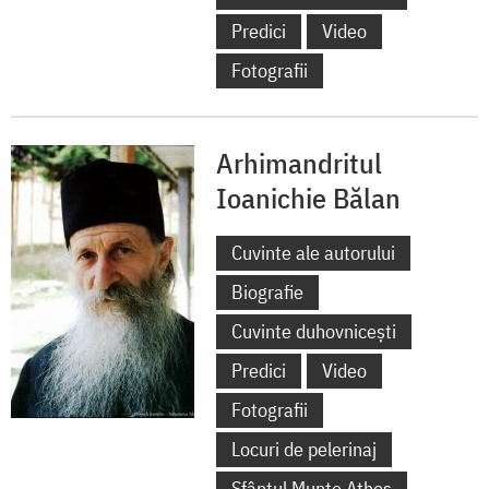
Predici
Video
Fotografii
Arhimandritul
Ioanichie Bălan
Cuvinte ale autorului
Biografie
Cuvinte duhovnicești
Predici
Video
Fotografii
Locuri de pelerinaj
Sfântul Munte Athos