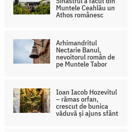
Sihastrul a făcut din
Muntele Ceahlău un
Athos românesc
Arhimandritul
Nectarie Banul,
nevoitorul român de
pe Muntele Tabor
Ioan Iacob Hozevitul
– rămas orfan,
crescut de bunica
văduvă și ajuns sfânt