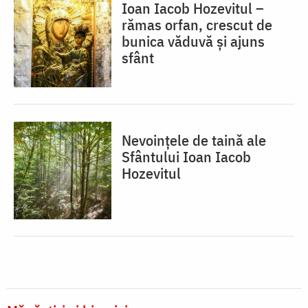
Ioan Iacob Hozevitul –
rămas orfan, crescut de
bunica văduvă și ajuns
sfânt
Nevoințele de taină ale
Sfântului Ioan Iacob
Hozevitul