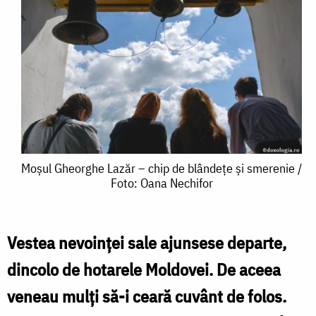
Moșul
Moșul Gheorghe Lazăr – chip de blândețe și smerenie /
Foto: Oana Nechifor
Gheorghe
Lazăr
–
Vestea nevoinţei sale ajunsese departe,
chip
dincolo de hotarele Moldovei. De aceea
de
veneau mulţi să-i ceară cuvânt de folos.
blândețe