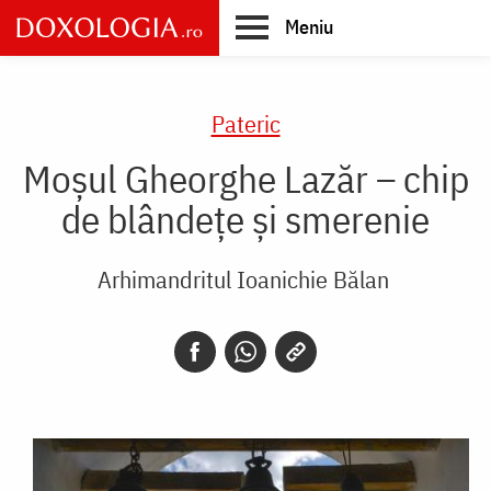
Skip
Meniu
to
main
Main
content
navigation
Pateric
Moșul Gheorghe Lazăr – chip
de blândețe și smerenie
Arhimandritul Ioanichie Bălan