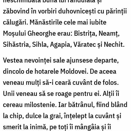
zăbovind în vorbiri duhovniceşti cu părinţii
călugări. Mănăstirile cele mai iubite
Moşului Gheorghe erau: Bistriţa, Neamţ,
Sihăstria, Sihla, Agapia, Văratec şi Nechit.
Vestea nevoinţei sale ajunsese departe,
dincolo de hotarele Moldovei. De aceea
veneau mulţi să-i ceară cuvânt de folos.
Unii veneau să se roage pentru ei. Alţii îi
cereau milostenie. Iar bătrânul, fiind blând
la chip, dulce la grai, înţelept la cuvânt şi
smerit la inimă, pe toţi îi mângâia şi îi