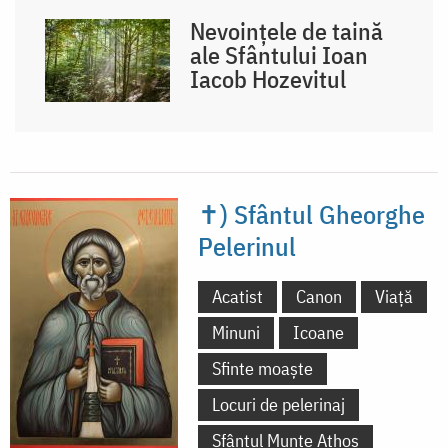
Nevoințele de taină
ale Sfântului Ioan
Iacob Hozevitul
✝) Sfântul Gheorghe
Pelerinul
Acatist
Canon
Viață
Minuni
Icoane
Sfinte moaște
Locuri de pelerinaj
Sfântul Munte Athos