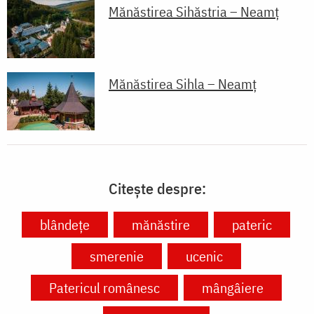
Mănăstirea Sihăstria – Neamț
Mănăstirea Sihla – Neamț
Citește despre:
blândețe
mănăstire
pateric
smerenie
ucenic
Patericul românesc
mângâiere