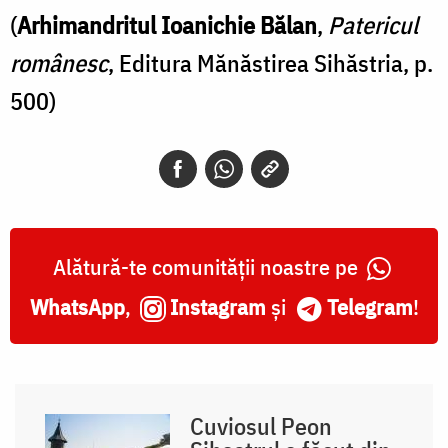
(
Arhimandritul Ioanichie Bălan
,
Patericul
românesc
, Editura Mănăstirea Sihăstria, p.
500)
Alătură-te comunității noastre pe
WhatsApp
,
Instagram
și
Telegram
!
Cuviosul Peon