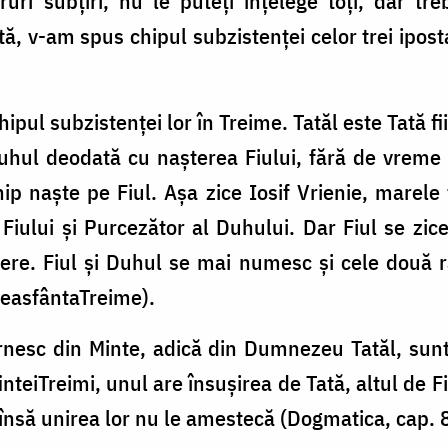
cruri subţiri, nu le puteţi înţelege toţi, dar t
tă, v-am spus chipul subzistenţei celor trei ipos
hipul subzistenţei lor în Treime. Tatăl este Tată f
uhul deodată cu naşterea Fiului, fără de vreme ş
ip naşte pe Fiul. Aşa zice Iosif Vrienie, marele 
iu­lui şi Purcezător al Duhului. Dar Fiul se zice
ere. Fiul şi Duhul se mai numesc şi cele două r
reasfântaTreime).
nesc din Minte, adică din Dumnezeu Ta­tăl, sunt 
inteiTreimi, unul are însuşirea de Tată, altul de F
însă unirea lor nu le amestecă (Dogmatica, cap. 8