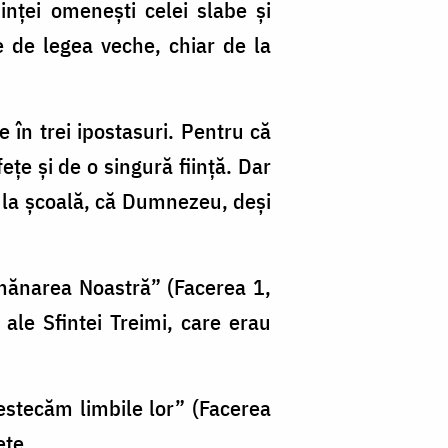
iinţei omeneşti celei slabe şi
te de legea veche, chiar de la
e în trei ipostasuri. Pentru că
ţe şi de o singură fiinţă. Dar
i la şcoală, că Dumnezeu, deşi
emănarea Noastră” (Facerea 1,
 ale Sfintei Treimi, care erau
mestecăm limbile lor” (Facerea
eţe.