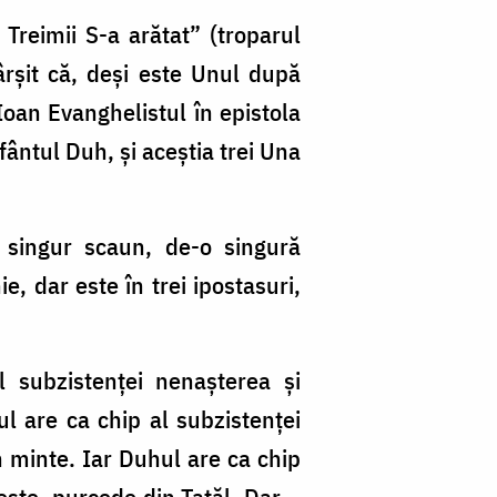
Treimii S-a arătat” (troparul
ârşit că, deşi este Unul după
Ioan Evanghelistul în epistola
Sfântul Duh, şi aceştia trei Una
 singur scaun, de-o singură
e, dar este în trei ipostasuri,
l subzistenţei nenaşterea şi
ul are ca chip al subzistenţei
n minte. Iar Duhul are ca chip
neşte, purcede din Tatăl. Dar –