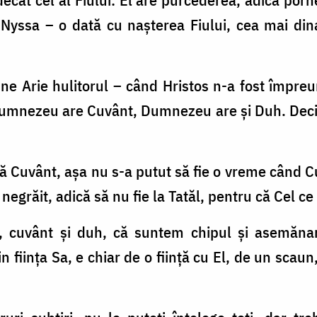
Nyssa – o dată cu naşterea Fiului, cea mai dina
e Arie hulitorul – când Hristos n-a fost împre
 Dumnezeu are Cuvânt, Dumnezeu are şi Duh. Deci 
ă Cuvânt, aşa nu s-a putut să fie o vreme când Cuv
egrăit, adică să nu fie la Tatăl, pentru că Cel ce
e, cu­vânt şi duh, că suntem chipul şi asemăn
 fiinţa Sa, e chiar de o fiinţă cu El, de un scaun