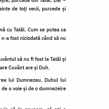
inte de toţi vecii, purcede şi
ună cu Tatăl. Cum se putea ca
n-a fost niciodată când să nu
ântul să nu fi fost la Tatăl şi
 are Cuvânt are şi Duh.
area lui Dumnezeu. Duhul lui
, de o voie şi de o dumnezeire