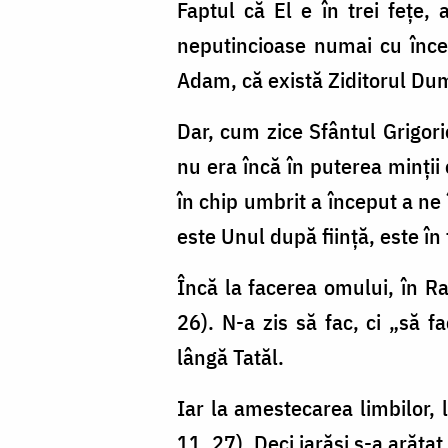
Faptul că El e în trei feţe, 
neputincioase numai cu încetu
Adam, că există Ziditorul Du
Dar, cum zice Sfântul Grigorie
nu era încă în puterea minţii
în chip umbrit a început a ne
este Unul după fiinţă, este în 
Încă la facerea omului, în R
26). N-a zis să fac, ci „să f
lângă Tatăl.
Iar la amestecarea limbilor, 
11, 27). Deci iarăşi s-a arăta