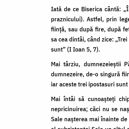
Iată de ce Biserica cântă: „
praznicului). Astfel, prin l
fiinţă, sau după fire, după f
sa cea dintâi, când zice: „Trei
sunt” (I Ioan 5, 7).
Mai târziu, dumnezeieştii 
dumnezeire, de-o singură fiinţ
iar aceste trei ipostasuri sunt
Mai întâi să cunoaşteţi chi
nepricinuirea; căci nu se naş
Sale naşterea mai înainte de 
al subzistenţei Sale un altul 