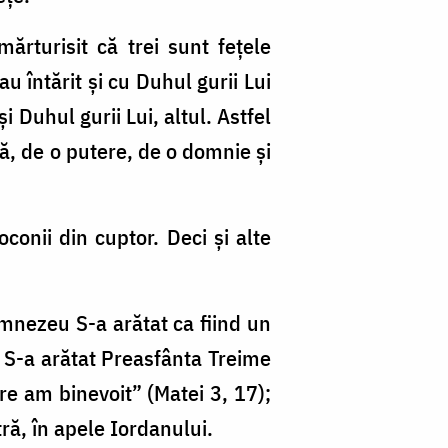
ărturisit că trei sunt feţele
u întărit şi cu Duhul gurii Lui
 Duhul gurii Lui, altul. Astfel
ţă, de o putere, de o domnie şi
oconii din cuptor. Deci şi alte
Dumnezeu S-a arătat ca fiind un
i S-a arătat Preasfânta Tre­ime
are am binevoit” (Matei 3, 17);
tră, în apele Iordanului.