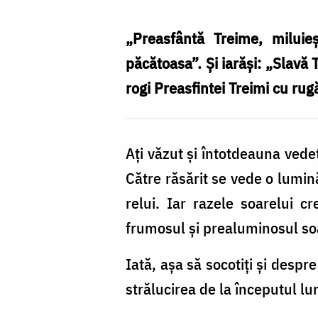
„Preasfântă Treime, miluie
păcătoasa”. Şi iarăşi: „Slavă T
rogi Preasfintei Treimi cu rug
Aţi văzut şi întotdeauna vedeţ
Către răsărit se vede o lumină
relui. Iar razele soarelui c
frumosul şi prealuminosul soar
Iată, aşa să socotiţi şi desp
strălucirea de la începutul lu­