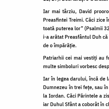
Iar mai târziu, David prooro
Preasfintei Treimi. Căci zice 
toată puterea lor” (Psalmii 32
i-a arătat Preasfântul Duh că 
de o împărăţie.
Patriarhii cei mai vestiţi au 
multe simboluri vorbesc desp
Iar în legea darului, încă de 
Dumnezeu în trei feţe, sau în 
la Iordan. Căci Părintele a zi
iar Duhul Sfânt a coborât în c