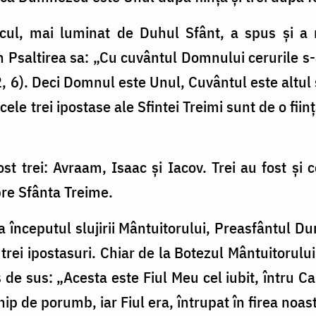
cul, mai luminat de Duhul Sfânt, a spus şi a m
în Psaltirea sa: „Cu cuvântul Domnului cerurile s-a
, 6). Deci Domnul este Unul, Cuvântul este altul şi
cele trei ipostase ale Sfintei Treimi sunt de o fiin
fost trei: Avraam, Isaac şi Iacov. Trei au fost şi c
re Sfânta Treime.
la începutul slujirii Mântuitorului, Preasfântul 
trei ipostasuri. Chiar de la Botezul Mântuitorulu
s de sus: „Acesta este Fiul Meu cel iubit, întru C
hip de porumb, iar Fiul era, întrupat în firea noas