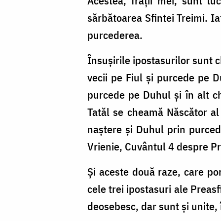
Acestea, fraţii mei, sunt lu
sărbătoarea Sfintei Treimi. Ia
purcederea.
Însuşirile ipostasurilor sunt c
vecii pe Fiul şi purcede pe D
purcede pe Duhul şi în alt ch
Tatăl se cheamă Născător al F
naştere şi Duhul prin purced
Vrienie, Cuvântul 4 despre P
Şi aceste două raze, care por
cele trei ipostasuri ale Preasf
deosebesc, dar sunt şi unite, 