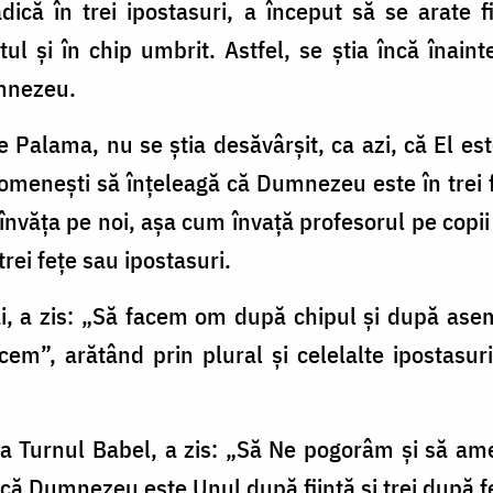
adică în trei ipostasuri, a început să se arate f
l şi în chip umbrit. Astfel, se ştia încă înain
mne­zeu.
 Palama, nu se ştia desăvârşit, ca azi, că El est
 omeneşti să înţeleagă că Dumnezeu este în trei fe
 învăţa pe noi, aşa cum învaţă profesorul pe co­pi
trei feţe sau ipostasuri.
ai, a zis: „Să facem om după chipul şi după as
acem”, arătând prin plural şi celelalte ipostasuri
la Turnul Babel, a zis: „Să Ne po­gorâm şi să a
t că Dumnezeu este Unul după fiinţă şi trei după f