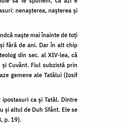
rebuie să le spunem, că azi e
tasuri: nenaşterea, naşterea şi
iindcă naşte mai înainte de toţi
i fără de ani. Dar în alt chip
teolog din sec. al XIV-lea, că
 şi Cuvânt. Fiul subzistă prin
aze gemene ale Tatălui (Iosif
ipostasuri ca şi Tatăl. Dintre
iu şi altul de Duh Sfânt. Ele se
, p. 19).