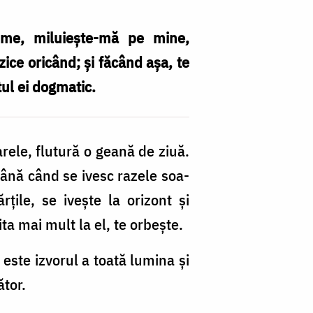
eime, miluieşte-mă pe mine,
 zice oricând; şi făcând aşa, te
tul ei dogmatic.
arele, flutură o geană de ziuă.
 până când se ivesc razele soa­
ţile, se iveşte la orizont şi
ta mai mult la el, te orbeşte.
este izvorul a toată lumina şi
ător.