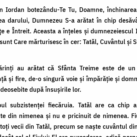
În Iordan botezându-Te Tu, Doamne, închi­narea 
egea daru­lui, Dumnezeu S-a arătat în chip desăv
eţe e Întreit. Aceasta a înţeles şi dumnezeiescul 
 sunt Care mărturi­sesc în cer: Tatăl, Cuvântul şi 
Părinţi au arătat că Sfânta Treime este de un
ă şi fire, de-o singură voie şi împărăţie şi domni
 deosebite după însuşirile lor.
pul subzistenţei fiecăruia. Tatăl are ca chip a
te din nimenea şi nu e pricinuit de nimenea. Fi
toţi vecii din Tatăl, precum se naşte cuvântul di
decât cel al Fiului: El are pur­cederea, adică por