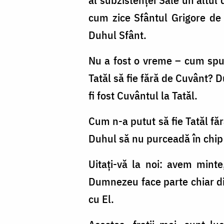
cum zice Sfântul Gri­gore de 
Duhul Sfânt.
Nu a fost o vreme – cum spun
Tatăl să fie fără de Cuvânt?
fi fost Cuvântul la Tatăl.
Cum n-a putut să fie Tatăl făr
Duhul să nu purceadă în chip n
Uitaţi-vă la noi: avem mint
Dumnezeu face parte chiar din
cu El.