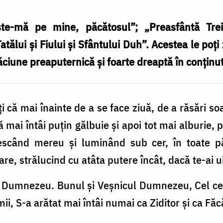
şte-mă pe mine, păcătosul”; „Preasfântă Tr
atălui şi Fiului şi Sfântului Duh”. Acestea le poţi
ăciune preaputernică şi foarte dreaptă în conţinu
i că mai înainte de a se face ziuă, de a răsări so
 mai întâi puţin gălbuie şi apoi tot mai alburie,
rescând mereu şi luminând sub cer, în toate păr­
e, strălucind cu atâta putere încât, dacă te-ai ui
re Dumnezeu. Bunul şi Veşnicul Dumne­zeu, Cel ce 
mii, S-a arătat mai întâi numai ca Ziditor şi ca Făc