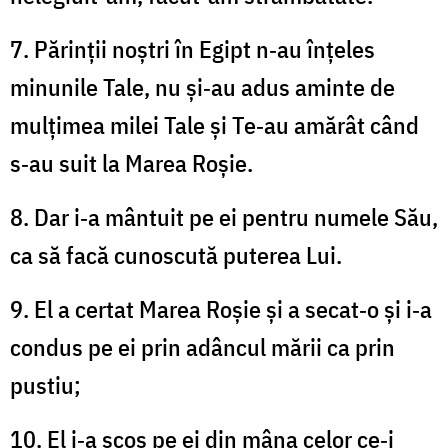
7. Părinții noștri în Egipt n‑au înțeles
minunile Tale, nu și‑au adus aminte de
mulțimea milei Tale și Te‑au amărât când
s‑au suit la Marea Roșie.
8. Dar i‑a mântuit pe ei pentru numele Său,
ca să facă cunoscută puterea Lui.
9. El a certat Marea Roșie și a secat‑o și i‑a
condus pe ei prin adâncul mării ca prin
pustiu;
10. El i‑a scos pe ei din mâna celor ce‑i