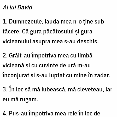
Al lui David
1. Dumnezeule, lauda mea n‑o ține sub
tăcere. Că gura păcătosului și gura
vicleanului asupra mea s‑au deschis.
2. Grăit‑au împotriva mea cu limbă
vicleană și cu cuvinte de ură m‑au
înconjurat și s‑au luptat cu mine în zadar.
3. În loc să mă iubească, mă cleveteau, iar
eu mă rugam.
4. Pus‑au împotriva mea rele în loc de