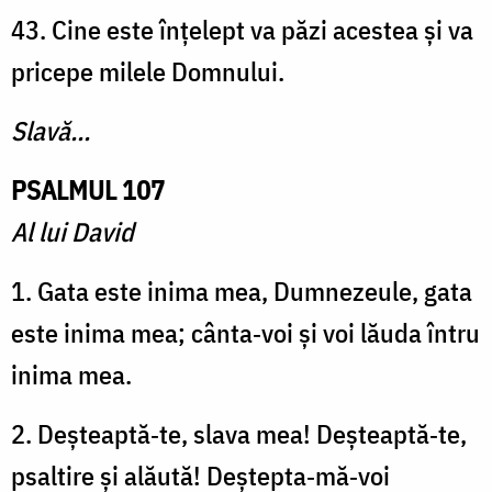
43. Cine este înțelept va păzi acestea și va
pricepe milele Domnului.
Slavă...
PSALMUL 107
Al lui David
1. Gata este inima mea, Dumnezeule, gata
este inima mea; cânta‑voi și voi lăuda întru
inima mea.
2. Deșteaptă‑te, slava mea! Deșteaptă‑te,
psaltire și alăută! Deștepta‑mă‑voi