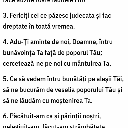
3. Fericiți cei ce păzesc judecata și fac
dreptate în toată vremea.
4. Adu‑Ți aminte de noi, Doamne, întru
bunăvoința Ta față de poporul Tău;
cercetează‑ne pe noi cu mântuirea Ta,
5. Ca să vedem întru bunătăți pe aleșii Tăi,
să ne bucurăm de veselia poporului Tău și
să ne lăudăm cu moștenirea Ta.
6. Păcătuit‑am ca și părinții noștri,
nelegiuit‑am, făcut‑am strâmbătate.