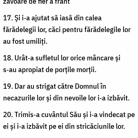
zăvoare de fier a frânt
17. Și i‑a ajutat să iasă din calea
fărădelegii lor, căci pentru fărădelegile lor
au fost umiliți.
18. Urât‑a sufletul lor orice mâncare și
s‑au apropiat de porțile morții.
19. Dar au strigat către Domnul în
necazurile lor și din nevoile lor i‑a izbăvit.
20. Trimis‑a cuvântul Său și i‑a vindecat pe
ei și i‑a izbăvit pe ei din stricăciunile lor.