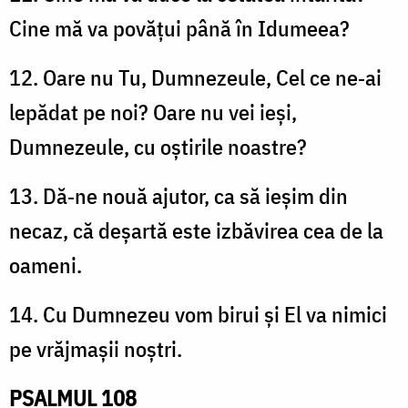
Cine mă va povățui până în Idumeea?
12. Oare nu Tu, Dumnezeule, Cel ce ne‑ai
lepădat pe noi? Oare nu vei ieși,
Dumnezeule, cu oștirile noastre?
13. Dă‑ne nouă ajutor, ca să ieșim din
necaz, că deșartă este izbăvirea cea de la
oameni.
14. Cu Dumnezeu vom birui și El va nimici
pe vrăjmașii noștri.
PSALMUL 108