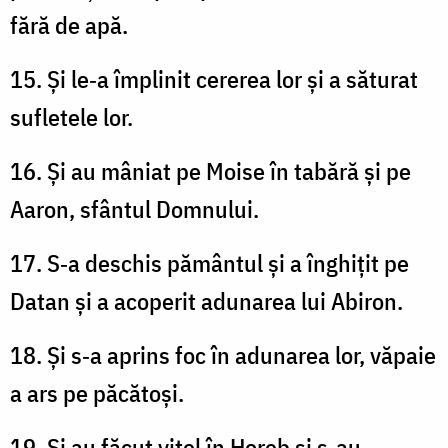
fără de apă.
15. Și le‑a împlinit cererea lor și a săturat
sufletele lor.
16. Și au mâniat pe Moise în tabără și pe
Aaron, sfântul Domnului.
17. S‑a deschis pământul și a înghițit pe
Datan și a acoperit adunarea lui Abiron.
18. Și s‑a aprins foc în adunarea lor, văpaie
a ars pe păcătoși.
19. Și au făcut vițel în Horeb și s‑au