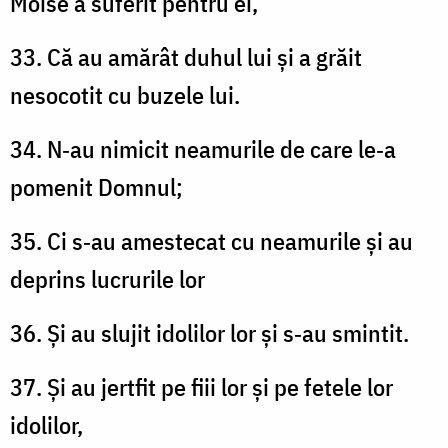
Moise a suferit pentru ei,
33. Că au amărât duhul lui și a grăit
nesocotit cu buzele lui.
34. N‑au nimicit neamurile de care le‑a
pomenit Domnul;
35. Ci s‑au amestecat cu neamurile și au
deprins lucrurile lor
36. Și au slujit idolilor lor și s‑au smintit.
37. Și au jertfit pe fiii lor și pe fetele lor
idolilor,