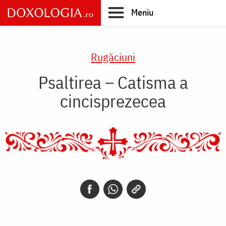
Skip
Meniu
to
main
Main
content
navigation
Rugăciuni
Psaltirea – Catisma a
cincisprezecea