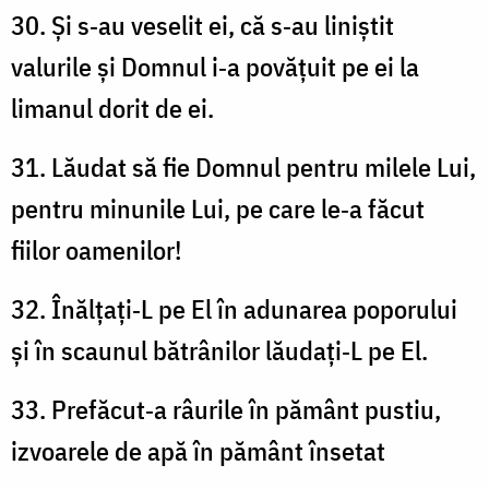
30. Și s‑au veselit ei, că s‑au liniștit
valurile și Domnul i‑a povățuit pe ei la
limanul dorit de ei.
31. Lăudat să fie Domnul pentru milele Lui,
pentru minunile Lui, pe care le‑a făcut
fiilor oamenilor!
32. Înălțați‑L pe El în adunarea poporului
și în scaunul bătrânilor lăudați‑L pe El.
33. Prefăcut‑a râurile în pământ pustiu,
izvoarele de apă în pământ însetat