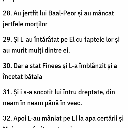
28. Au jertfit lui Baal‑Peor și au mâncat
jertfele morților
29. Și L‑au întărâtat pe El cu faptele lor și
au murit mulți dintre ei.
30. Dar a stat Finees și L‑a îmblânzit și a
încetat bătaia
31. Și i s‑a socotit lui întru dreptate, din
neam în neam până în veac.
32. Apoi L‑au mâniat pe El la apa certării și