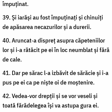
împuținat.
39. Și iarăși au fost împuținați și chinuiți
de apăsarea necazurilor și a durerii.
40. Aruncat‑a dispreț asupra căpeteniilor
lor și i‑a rătăcit pe ei în loc neumblat și fără
de cale.
41. Dar pe sărac l‑a izbăvit de sărăcie și i‑a
pus pe ei ca pe niște oi de moștenire.
42. Vedea‑vor drepții și se vor veseli și
toată fărădelegea își va astupa gura ei.