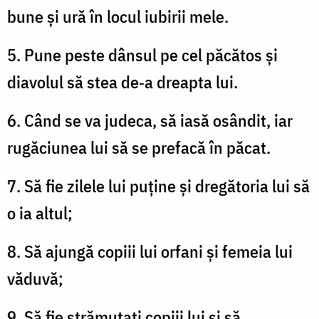
bune și ură în locul iubirii mele.
5. Pune peste dânsul pe cel păcătos și
diavolul să stea de‑a dreapta lui.
6. Când se va judeca, să iasă osândit, iar
rugăciunea lui să se prefacă în păcat.
7. Să fie zilele lui puține și dregătoria lui să
o ia altul;
8. Să ajungă copiii lui orfani și femeia lui
văduvă;
9. Să fie strămutați copiii lui și să