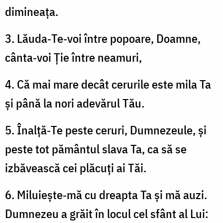
dimineața.
3. Lăuda‑Te‑voi între popoare, Doamne,
cânta‑voi Ție între neamuri,
4. Că mai mare decât cerurile este mila Ta
și până la nori adevărul Tău.
5. Înalță‑Te peste ceruri, Dumnezeule, și
peste tot pământul slava Ta, ca să se
izbăvească cei plăcuți ai Tăi.
6. Miluiește‑mă cu dreapta Ta și mă auzi.
Dumnezeu a grăit în locul cel sfânt al Lui: