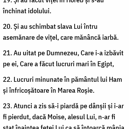
închinat idolului.
20. Și au schimbat slava Lui întru
asemănare de vițel, care mănâncă iarbă.
21. Au uitat pe Dumnezeu, Care i‑a izbăvit
pe ei, Care a făcut lucruri mari în Egipt,
22. Lucruri minunate în pământul lui Ham
și înfricoșătoare în Marea Roșie.
23. Atunci a zis să‑i piardă pe dânșii și i‑ar
fi pierdut, dacă Moise, alesul Lui, n‑ar fi
stat înaintea feței Lui ca să întoarcă mânia