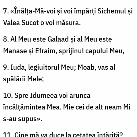
7. «Înălța‑Mă‑voi și voi împărți Sichemul și
Valea Sucot o voi măsura.
8. Al Meu este Galaad și al Meu este
Manase și Efraim, sprijinul capului Meu,
9. Iuda, legiuitorul Meu; Moab, vas al
spălării Mele;
10. Spre Idumeea voi arunca
încălțămintea Mea. Mie cei de alt neam Mi
s‑au supus».
11. Cine mă va duce la cetatea întărită?