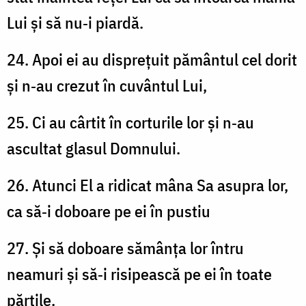
Lui și să nu‑i piardă.
24. Apoi ei au disprețuit pământul cel dorit
și n‑au crezut în cuvântul Lui,
25. Ci au cârtit în corturile lor și n‑au
ascultat glasul Domnului.
26. Atunci El a ridicat mâna Sa asupra lor,
ca să‑i doboare pe ei în pustiu
27. Și să doboare sămânța lor întru
neamuri și să‑i risipească pe ei în toate
părțile.