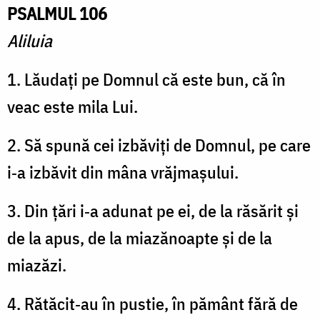
PSALMUL 106
Aliluia
1. Lăudați pe Domnul că este bun, că în
veac este mila Lui.
2. Să spună cei izbăviți de Domnul, pe care
i‑a izbăvit din mâna vrăjmașului.
3. Din țări i‑a adunat pe ei, de la răsărit și
de la apus, de la miazănoapte și de la
miazăzi.
4. Rătăcit‑au în pustie, în pământ fără de