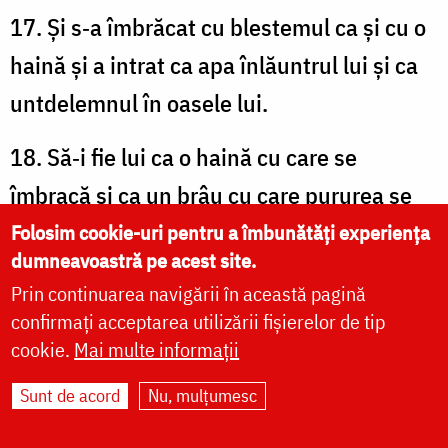
17. Și s‑a îmbrăcat cu blestemul ca și cu o
haină și a intrat ca apa înlăuntrul lui și ca
untdelemnul în oasele lui.
18. Să‑i fie lui ca o haină cu care se
îmbracă și ca un brâu cu care pururea se
încinge.
Folosim cookie-uri pentru a îmbunătăți experiența
dumneavoastră pe acest site.
19. Aceasta să fie răsplata celor ce mă
Prin continuarea navigării în această pagină
confirmați acceptarea utilizării fișierelor de tip
clevetesc pe mine înaintea Domnului și
cookie.
Mai multe informații
grăiesc rele împotriva sufletului meu.
Sunt de acord
Nu, mulțumesc
20. Dar Tu, Doamne, fă cu mine milă,