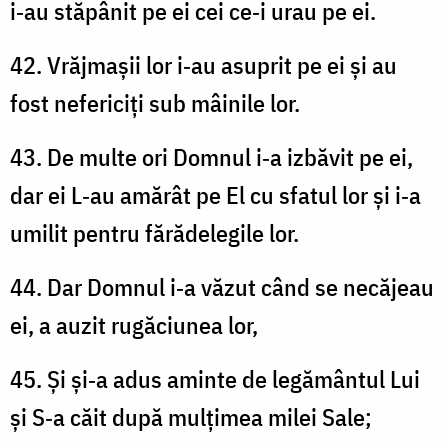
i‑au stăpânit pe ei cei ce‑i urau pe ei.
42. Vrăjmașii lor i‑au asuprit pe ei și au
fost nefericiți sub mâinile lor.
43. De multe ori Domnul i‑a izbăvit pe ei,
dar ei L‑au amărât pe El cu sfatul lor și i‑a
umilit pentru fărădelegile lor.
44. Dar Domnul i‑a văzut când se necăjeau
ei, a auzit rugăciunea lor,
45. Și și‑a adus aminte de legământul Lui
și S‑a căit după mulțimea milei Sale;