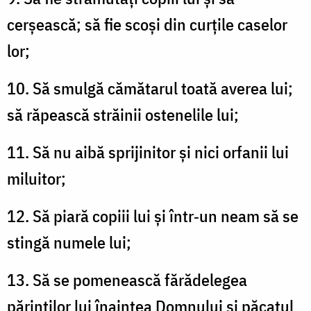
cerșească; să fie scoși din curțile caselor
lor;
10. Să smulgă cămătarul toată averea lui;
să răpească străinii ostenelile lui;
11. Să nu aibă sprijinitor și nici orfanii lui
miluitor;
12. Să piară copiii lui și într‑un neam să se
stingă numele lui;
13. Să se pomenească fărădelegea
părinților lui înaintea Domnului și păcatul