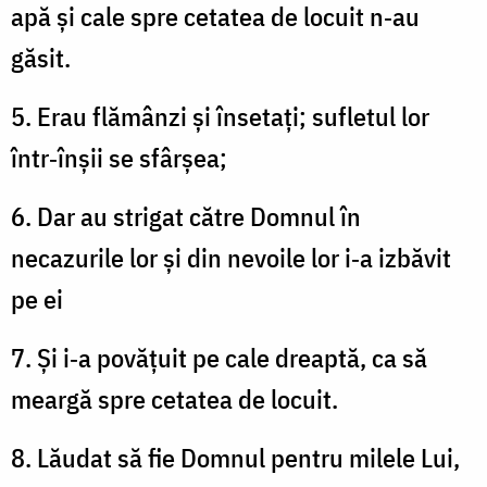
apă și cale spre cetatea de locuit n‑au
găsit.
5. Erau flămânzi și însetați; sufletul lor
într‑înșii se sfârșea;
6. Dar au strigat către Domnul în
necazurile lor și din nevoile lor i‑a izbăvit
pe ei
7. Și i‑a povățuit pe cale dreaptă, ca să
meargă spre cetatea de locuit.
8. Lăudat să fie Domnul pentru milele Lui,