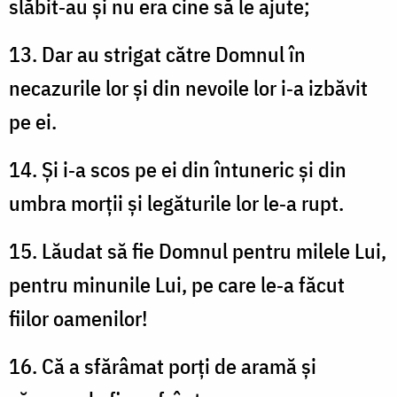
slăbit‑au și nu era cine să le ajute;
13. Dar au strigat către Domnul în
necazurile lor și din nevoile lor i‑a izbăvit
pe ei.
14. Și i‑a scos pe ei din întuneric și din
umbra morții și legăturile lor le‑a rupt.
15. Lăudat să fie Domnul pentru milele Lui,
pentru minunile Lui, pe care le‑a făcut
fiilor oamenilor!
16. Că a sfărâmat porți de aramă și