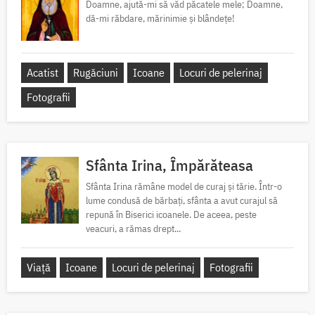
Doamne, ajută-mi să văd păcatele mele; Doamne,
dă-mi răbdare, mărinimie şi blândeţe!
Acatist
Rugăciuni
Icoane
Locuri de pelerinaj
Fotografii
Sfânta Irina, Împărăteasa
Sfânta Irina rămâne model de curaj și tărie. Într-o
lume condusă de bărbați, sfânta a avut curajul să
repună în Biserici icoanele. De aceea, peste
veacuri, a rămas drept...
Viață
Icoane
Locuri de pelerinaj
Fotografii