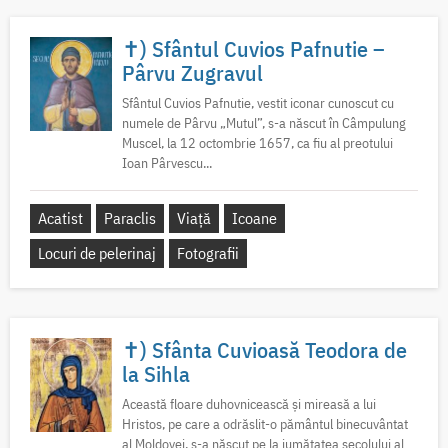
✝) Sfântul Cuvios Pafnutie –
Pârvu Zugravul
Sfântul Cuvios Pafnutie, vestit iconar cunoscut cu
numele de Pârvu „Mutul”, s-a născut în Câmpulung
Muscel, la 12 octombrie 1657, ca fiu al preotului
Ioan Pârvescu...
Acatist
Paraclis
Viață
Icoane
Locuri de pelerinaj
Fotografii
✝) Sfânta Cuvioasă Teodora de
la Sihla
Această floare duhovnicească și mireasă a lui
Hristos, pe care a odrăslit-o pământul binecuvântat
al Moldovei, s-a născut pe la jumătatea secolului al