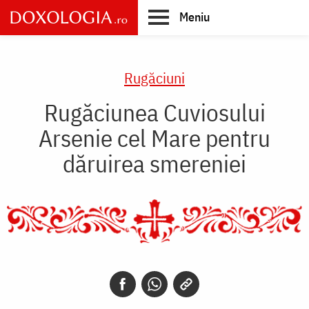
Skip
Meniu
to
main
Main
content
navigation
Rugăciuni
Rugăciunea Cuviosului
Arsenie cel Mare pentru
dăruirea smereniei