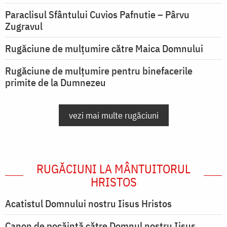
Paraclisul Sfântului Cuvios Pafnutie – Pârvu
Zugravul
Rugăciune de mulţumire către Maica Domnului
Rugăciune de mulțumire pentru binefacerile
primite de la Dumnezeu
vezi mai multe rugăciuni
RUGĂCIUNI LA MÂNTUITORUL
HRISTOS
Acatistul Domnului nostru Iisus Hristos
Canon de pocăință către Domnul nostru Iisus