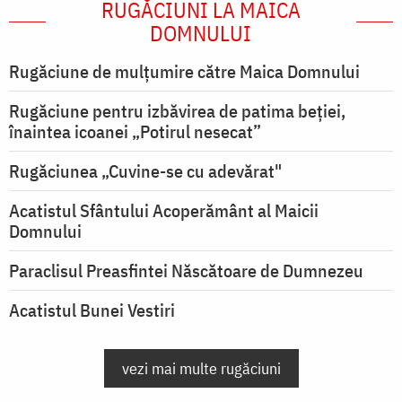
RUGĂCIUNI LA MAICA
DOMNULUI
Rugăciune de mulţumire către Maica Domnului
Rugăciune pentru izbăvirea de patima beției,
înaintea icoanei „Potirul nesecat”
Rugăciunea „Cuvine-se cu adevărat"
Acatistul Sfântului Acoperământ al Maicii
Domnului
Paraclisul Preasfintei Născătoare de Dumnezeu
Acatistul Bunei Vestiri
vezi mai multe rugăciuni