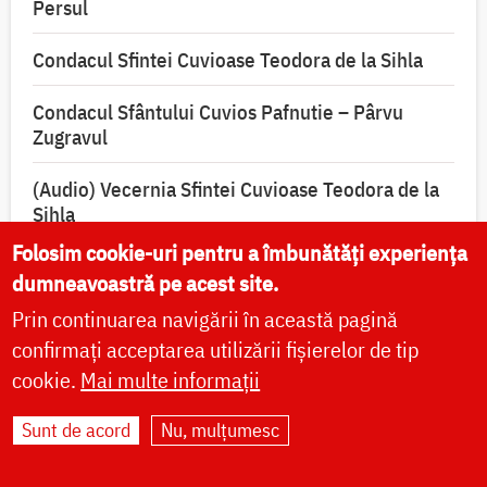
Persul
Condacul Sfintei Cuvioase Teodora de la Sihla
Condacul Sfântului Cuvios Pafnutie – Pârvu
Zugravul
(Audio) Vecernia Sfintei Cuvioase Teodora de la
Sihla
Folosim cookie-uri pentru a îmbunătăți experiența
(Video) Troparul Sfintei Cuvioase Teodora de la
dumneavoastră pe acest site.
Sihla
Prin continuarea navigării în această pagină
(Audio) Condacul Sfintei Cuvioase Teodora de la
confirmați acceptarea utilizării fișierelor de tip
Sihla
cookie.
Mai multe informații
Sunt de acord
Nu, mulțumesc
Rugăciuni și acatiste