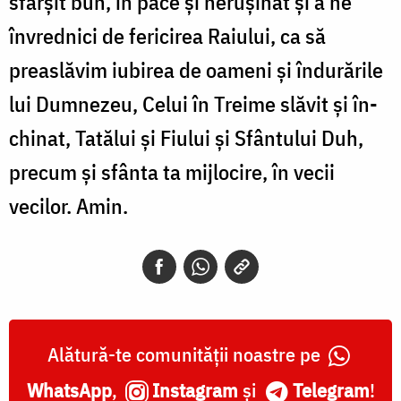
sfârşit bun, în pace şi neruşinat şi a ne
învrednici de fericirea Raiu­lui, ca să
preaslăvim iubirea de oameni şi îndu­rările
lui Dumnezeu, Celui în Treime slăvit şi în­
chinat, Tatălui şi Fiului şi Sfântului Duh,
precum şi sfânta ta mijlocire, în vecii
vecilor. Amin.
Alătură-te comunității noastre pe
WhatsApp
,
Instagram
și
Telegram
!