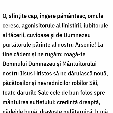
O, sfinţite cap, îngere pământesc, omule
ce­resc, agonisitorule al liniştirii, iubitorule
al tăce­rii, cuvioase şi de Dumnezeu
purtătorule părin­te al nostru Arsenie! La
tine cădem şi ne rugăm: roagă-te
Domnului Dumnezeu şi Mântuitorului
nostru Iisus Hristos să ne dăruiască nouă,
păcă­toşilor şi nevrednicilor robilor Săi,
toate daruri­le Sale cele de bun folos spre
mântuirea sufle­tului: credinţă dreaptă,
nădejde bună, dragoste nefăţarnică, bună