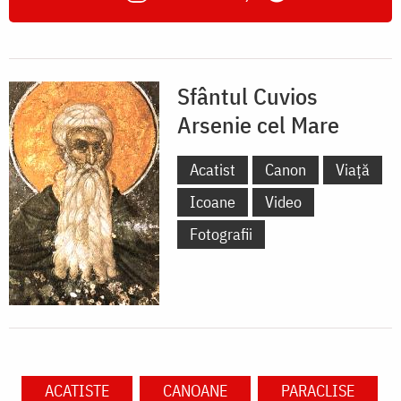
Sfântul Cuvios
Arsenie cel Mare
Acatist
Canon
Viață
Icoane
Video
Fotografii
ACATISTE
CANOANE
PARACLISE