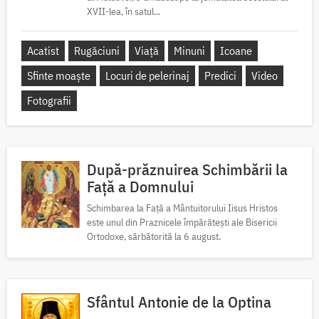
XVII-lea, în satul...
Acatist
Rugăciuni
Viață
Minuni
Icoane
Sfinte moaște
Locuri de pelerinaj
Predici
Video
Fotografii
După-prăznuirea Schimbării la
Față a Domnului
Schimbarea la Față a Mântuitorului Iisus Hristos
este unul din Praznicele împărătești ale Bisericii
Ortodoxe, sărbătorită la 6 august.
Sfântul Antonie de la Optina