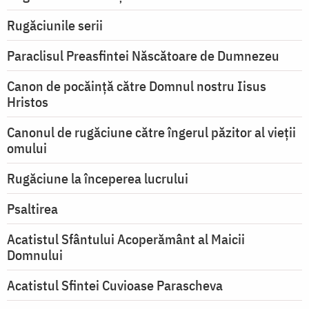
Rugăciunile serii
Paraclisul Preasfintei Născătoare de Dumnezeu
Canon de pocăință către Domnul nostru Iisus
Hristos
Canonul de rugăciune către îngerul păzitor al vieții
omului
Rugăciune la începerea lucrului
Psaltirea
Acatistul Sfântului Acoperământ al Maicii
Domnului
Acatistul Sfintei Cuvioase Parascheva