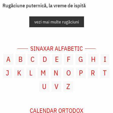
Rugăciune puternică, la vreme de ispită
vezi mai multe rugăciuni
SINAXAR ALFABETIC
A
B
C
D
E
F
G
H
I
J
K
L
M
N
O
P
R
T
U
V
Z
CALENDAR ORTODOX