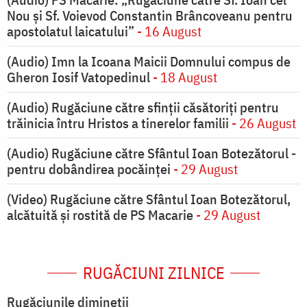
Nou și Sf. Voievod Constantin Brâncoveanu pentru
apostolatul laicatului”
- 16 August
(Audio) Imn la Icoana Maicii Domnului compus de
Gheron Iosif Vatopedinul
- 18 August
(Audio) Rugăciune către sfinții căsătoriți pentru
trăinicia întru Hristos a tinerelor familii
- 26 August
(Audio) Rugăciune către Sfântul Ioan Botezătorul -
pentru dobândirea pocăinței
- 29 August
(Video) Rugăciune către Sfântul Ioan Botezătorul,
alcătuită și rostită de PS Macarie
- 29 August
RUGĂCIUNI ZILNICE
Rugăciunile dimineții