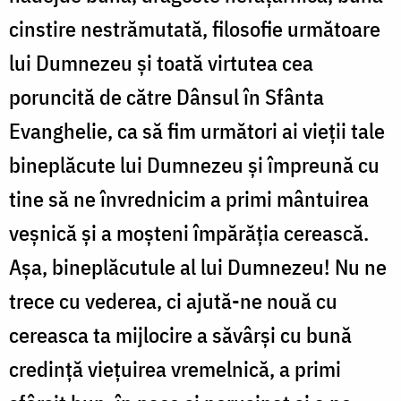
cinstire nestrămutată, filosofie următoare
lui Dumnezeu şi toată virtutea cea
poruncită de către Dânsul în Sfânta
Evanghelie, ca să fim următori ai vieţii tale
bineplăcute lui Dumnezeu şi împreună cu
tine să ne învredni­cim a primi mântuirea
veşnică şi a moşteni îm­părăţia cerească.
Aşa, bineplăcutule al lui Dum­nezeu! Nu ne
trece cu vederea, ci ajută-ne nouă cu
cereasca ta mijlocire a săvârşi cu bună
credinţă vieţuirea vremelnică, a primi