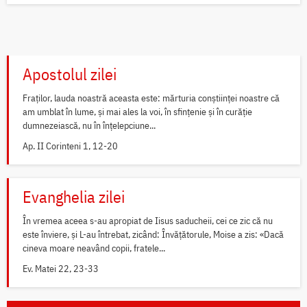
Apostolul zilei
Fraților, lauda noastră aceasta este: mărturia conștiinței noastre că
am umblat în lume, și mai ales la voi, în sfințenie și în curăție
dumnezeiască, nu în înțelepciune...
Ap. II Corinteni 1, 12-20
Evanghelia zilei
În vremea aceea s-au apropiat de Iisus saducheii, cei ce zic că nu
este înviere, și L-au întrebat, zicând: Învățătorule, Moise a zis: «Dacă
cineva moare neavând copii, fratele...
Ev. Matei 22, 23-33