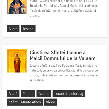
Sfântul Cuvios Nicanor s-a născut în anul 1491, în
Tesalonic. Părinții săi, Ioan și Maria, doi credincioși
înstăriți, au întâmpinat mari greutăți în a dobândi
prunci....
Viață
Icoane
Cinstirea Sfintei Icoane a
Maicii Domnului de la Valaam
Icoana o înfățișează pe Fecioara Maria în mărime
naturală, cu privirea coborâtă, stând în picioare pe
un nor, îmbrăcată într-o mantie roșie strălucitoare
și un stihar...
Viață
Minuni
Icoane
Locuri de pelerinaj
Sfântul Munte Athos
Video